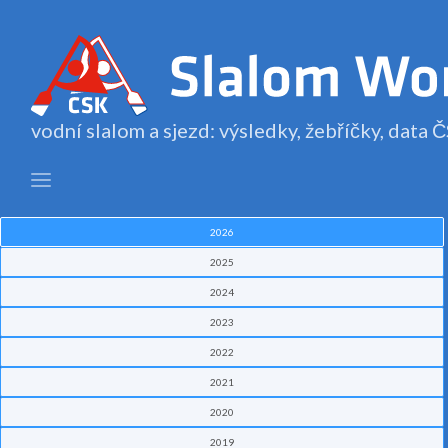
vodní slalom a sjezd: výsledky, žebříčky, data
2026
2025
2024
2023
2022
2021
2020
2019