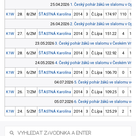
25.04.2026
1. Český pohár žáků ve slalomu v Opa
K1W
28.
8/ZM
ŠŤASTNÁ Karolína
2014
3
Č.Lípa
174.97
110
147
26.04.2026
2. Český pohár žáků ve slalomu v Opa
K1W
27.
6/ZM
ŠŤASTNÁ Karolína
2014
3
Č.Lípa
151.22
4
135
23.05.2026
3. Český pohár žáků ve slalomu v Českém Vrb
K1W
28.
6/ZM
ŠŤASTNÁ Karolína
2014
3
Č.Lípa
122.92
4
116
24.05.2026
4. Český pohár žáků ve slalomu v Českém Vrb
K1W
29.
6/ZM
ŠŤASTNÁ Karolína
2014
3
Č.Lípa
106.70
0
100
04.07.2026
5. Český pohár žáků ve slalomu ve S
K1W
26.
7/ZM
ŠŤASTNÁ Karolína
2014
3
Č.Lípa
109.25
0
108
05.07.2026
6. Český pohár žáků ve slalomu ve S
K1W
24.
5/ZM
ŠŤASTNÁ Karolína
2014
3
Č.Lípa
125.29
2
122