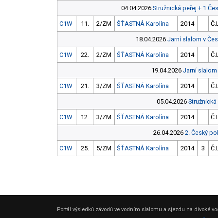
04.04.2026
Stružnická peřej + 1.Če
C1W
11.
2/ZM
ŠŤASTNÁ Karolína
2014
Č.
18.04.2026
Jarní slalom v Č
C1W
22.
2/ZM
ŠŤASTNÁ Karolína
2014
Č.
19.04.2026
Jarní slalo
C1W
21.
3/ZM
ŠŤASTNÁ Karolína
2014
Č.
05.04.2026
Stružnická
C1W
12.
3/ZM
ŠŤASTNÁ Karolína
2014
Č.
26.04.2026
2. Český po
C1W
25.
5/ZM
ŠŤASTNÁ Karolína
2014
3
Č.
Portál výsledků závodů ve vodním slalomu a sjezdu na divoké vod