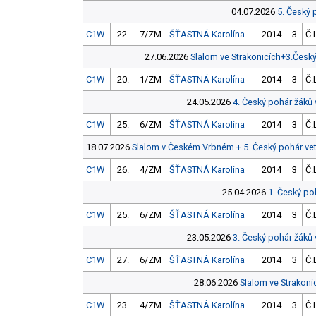
04.07.2026
5. Český 
C1W
22.
7/ZM
ŠŤASTNÁ Karolína
2014
3
Č.
27.06.2026
Slalom ve Strakonicích+3.Česk
C1W
20.
1/ZM
ŠŤASTNÁ Karolína
2014
3
Č.
24.05.2026
4. Český pohár žáků
C1W
25.
6/ZM
ŠŤASTNÁ Karolína
2014
3
Č.
18.07.2026
Slalom v Českém Vrbném + 5. Český pohár ve
C1W
26.
4/ZM
ŠŤASTNÁ Karolína
2014
3
Č.
25.04.2026
1. Český po
C1W
25.
6/ZM
ŠŤASTNÁ Karolína
2014
3
Č.
23.05.2026
3. Český pohár žáků
C1W
27.
6/ZM
ŠŤASTNÁ Karolína
2014
3
Č.
28.06.2026
Slalom ve Strakoni
C1W
23.
4/ZM
ŠŤASTNÁ Karolína
2014
3
Č.