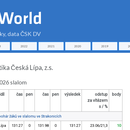
čky, data ČSK DV
3
2022
2021
2020
2019
2
ika Česká Lípa, z.s.
2026 slalom
díl
čas
pen
čas
pen
výsledek
odstup
body
za vítězem
s / %
pohár žáků ve slalomu ve Strakonicích
Lípa
131.27
0
131.98
0
131.27
23.06/21,3
10