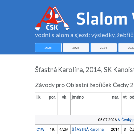
vodní slalom a sjezd: výsledky, žebří
2026
2025
2024
202
Šťastná Karolína, 2014, SK Kanoist
Závody pro Oblastní žebříček Čechy 
l.k.
por.
vk
jméno
nar.
vt
od
05.07.2026
6. Český 
C1W
19.
4/ZM
ŠŤASTNÁ Karolína
2014
3
Č.