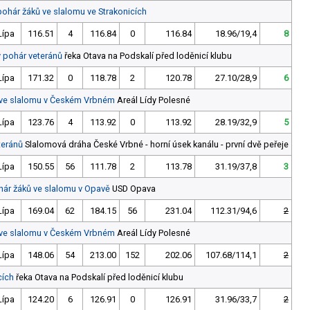
pohár žáků ve slalomu ve Strakonicích
Lípa
116.51
4
116.84
0
116.84
18.96/19,4
8
ý pohár veteránů
řeka Otava na Podskalí před loděnicí klubu
Lípa
171.32
0
118.78
2
120.78
27.10/28,9
6
 ve slalomu v Českém Vrbném
Areál Lídy Polesné
Lípa
123.76
4
113.92
0
113.92
28.19/32,9
5
teránů
Slalomová dráha České Vrbné - horní úsek kanálu - první dvě peřeje
Lípa
150.55
56
111.78
2
113.78
31.19/37,8
3
hár žáků ve slalomu v Opavě
USD Opava
Lípa
169.04
62
184.15
56
231.04
112.31/94,6
2
 ve slalomu v Českém Vrbném
Areál Lídy Polesné
Lípa
148.06
54
213.00
152
202.06
107.68/114,1
2
cích
řeka Otava na Podskalí před loděnicí klubu
Lípa
124.20
6
126.91
0
126.91
31.96/33,7
2