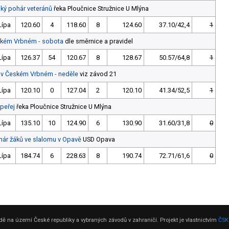
ský pohár veteránů
řeka Ploučnice Stružnice U Mlýna
Lípa
120.60
4
118.60
8
124.60
37.10/42,4
1
eském Vrbném - sobota
dle směrnice a pravidel
Lípa
126.37
54
120.67
8
128.67
50.57/64,8
1
m v Českém Vrbném - neděle
viz závod 21
Lípa
120.10
0
127.04
2
120.10
41.34/52,5
1
 peřej
řeka Ploučnice Stružnice U Mlýna
Lípa
135.10
10
124.90
6
130.90
31.60/31,8
0
hár žáků ve slalomu v Opavě
USD Opava
Lípa
184.74
6
228.63
8
190.74
72.71/61,6
0
ě na území České republiky a vybraných závodů v zahraničí. Projekt je vlastnictvím
ČSK