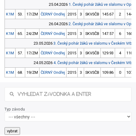
25.04.2026
1. Český pohár žáků ve slalomu v Opav
K1M
53.
17/ZM
ČERNÝ Ondřej
2015
3
SKVSČB
145.67
2
144.8
26.04.2026
2. Český pohár žáků ve slalomu v Opav
K1M
65.
24/ZM
ČERNÝ Ondřej
2015
3
SKVSČB
147.57
6
160.5
23.05.2026
3. Český pohár žáků ve slalomu v Českém Vrbn
K1M
57.
17/ZM
ČERNÝ Ondřej
2015
3
SKVSČB
129.93
4
110.6
24.05.2026
4. Český pohár žáků ve slalomu v Českém Vrbn
K1M
68.
19/ZM
ČERNÝ Ondřej
2015
3
SKVSČB
109.86
0
107.1
Typ závodu