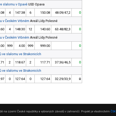
ve slalomu v Opavě
USD Opava
.08
4
147.38
6
150.08
48.09/47,2
0
omu v Českém Vrbném
Areál Lídy Polesné
.60
4
148.30
12
140.60
63.48/82,3
0
omu v Českém Vrbném
Areál Lídy Polesné
.00
999
4.00
999
999.00
0
ů ve slalomu ve Strakonicích
.71
2
118.67
2
117.71
37.36/46,5
0
ů ve slalomu ve Strakonicích
.97
0
127.64
0
127.64
32.29/33,9
0
ě na území České republiky a vybraných závodů v zahraničí. Projekt je vlastnictvím
ČSK