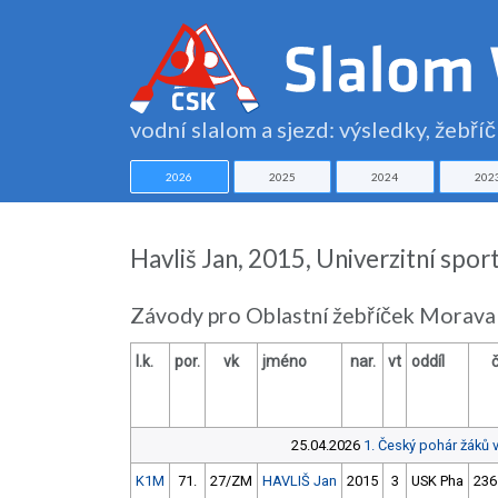
vodní slalom a sjezd: výsledky, žebří
2026
2025
2024
202
Havliš Jan, 2015, Univerzitní spor
Závody pro Oblastní žebříček Morava
l.k.
por.
vk
jméno
nar.
vt
oddíl
25.04.2026
1. Český pohár žáků 
K1M
71.
27/ZM
HAVLIŠ Jan
2015
3
USK Pha
236