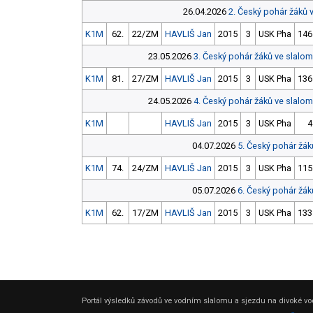
26.04.2026
2. Český pohár žáků 
K1M
62.
22/ZM
HAVLIŠ Jan
2015
3
USK Pha
146
23.05.2026
3. Český pohár žáků ve slal
K1M
81.
27/ZM
HAVLIŠ Jan
2015
3
USK Pha
136
24.05.2026
4. Český pohár žáků ve slal
K1M
HAVLIŠ Jan
2015
3
USK Pha
4
04.07.2026
5. Český pohár žák
K1M
74.
24/ZM
HAVLIŠ Jan
2015
3
USK Pha
115
05.07.2026
6. Český pohár žák
K1M
62.
17/ZM
HAVLIŠ Jan
2015
3
USK Pha
133
Portál výsledků závodů ve vodním slalomu a sjezdu na divoké vod