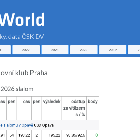
čky, data ČSK DV
3
2022
2021
2020
2019
2
tovní klub Praha
 2026 slalom
čas
pen
čas
pen
výsledek
odstup
body
za vítězem
s / %
ve slalomu v Opavě
USD Opava
.91
54
193.22
2
195.22
93.86/92,6
0