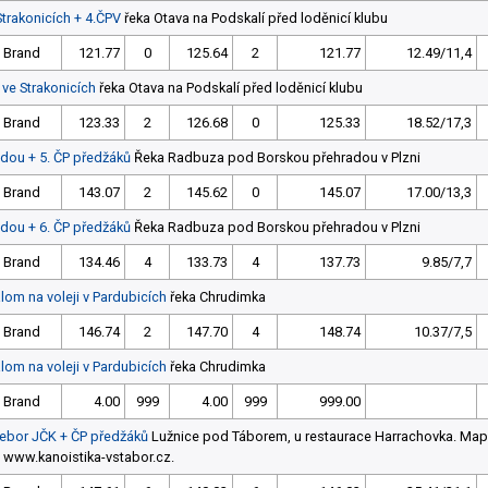
Strakonicích + 4.ČPV
řeka Otava na Podskalí před loděnicí klubu
 Brand
121.77
0
125.64
2
121.77
12.49/11,4
 ve Strakonicích
řeka Otava na Podskalí před loděnicí klubu
 Brand
123.33
2
126.68
0
125.33
18.52/17,3
dou + 5. ČP předžáků
Řeka Radbuza pod Borskou přehradou v Plzni
 Brand
143.07
2
145.62
0
145.07
17.00/13,3
dou + 6. ČP předžáků
Řeka Radbuza pod Borskou přehradou v Plzni
 Brand
134.46
4
133.73
4
137.73
9.85/7,7
alom na voleji v Pardubicích
řeka Chrudimka
 Brand
146.74
2
147.70
4
148.74
10.37/7,5
alom na voleji v Pardubicích
řeka Chrudimka
 Brand
4.00
999
4.00
999
999.00
Přebor JČK + ČP předžáků
Lužnice pod Táborem, u restaurace Harrachovka. Map
www.kanoistika-vstabor.cz.