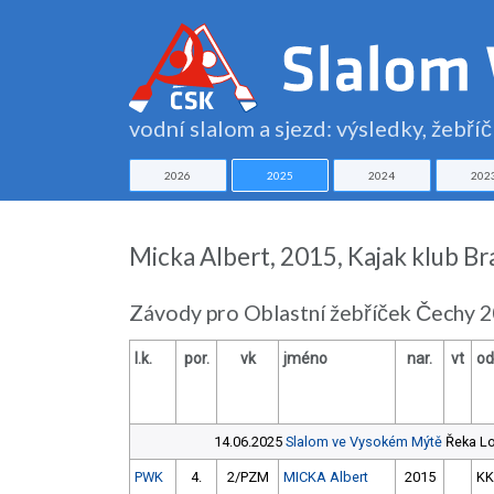
vodní slalom a sjezd: výsledky, žebří
2026
2025
2024
202
Micka Albert, 2015, Kajak klub Br
Závody pro Oblastní žebříček Čechy 
l.k.
por.
vk
jméno
nar.
vt
od
14.06.2025
Slalom ve Vysokém Mýtě
Řeka Lo
PWK
4.
2/PZM
MICKA Albert
2015
KK