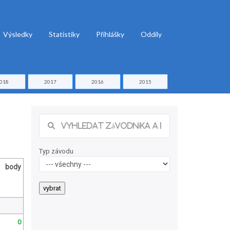
Výsledky
Statistiky
Přihlášky
Oddíly
018
2017
2016
2015
Typ závodu
body
0