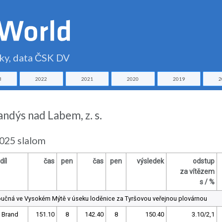
čky, data ČSK DV
3
2022
2021
2020
2019
2
andýs nad Labem, z. s.
2025 slalom
díl
čas
pen
čas
pen
výsledek
odstup
za vítězem
s / %
učná ve Vysokém Mýtě v úseku loděnice za Tyršovou veřejnou plovárnou
 Brand
151.10
8
142.40
8
150.40
3.10/2,1