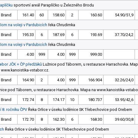
aplíčku
sportovní areál Paraplíčko u Železného Brodu
 Brand
161.40
60
158.60
2
160.60
54.90/51,9
alom na voleji v Pardubicích
řeka Chrudimka
 Brand
195.33
6
187.69
6
193.69
37.70/24,2
alom na voleji v Pardubicích
řeka Chrudimka
 Brand
4.00
999
4.00
999
999.00
Přebor JČK + ČP předžáků
Lužnice pod Táborem, u restaurace Harrachovka. Map
www.kanoistika-vstabor.cz.
 Brand
164.90
2
4.00
999
166.904
32.26/24,0
ice pod Táborem, u restaurace Harrachovka. Mapa na www.kanoistika-vstabor
 Brand
172.74
8
174.17
10
180.737
53.95/42,6
í 8. ročníku ČPV
Řeka Orlice v úseku loděnice SK Třebechovice pod Orebem
 Brand
172.70
8
162.30
6
168.30
39.60/30,8
ích
Řeka Orlice v úseku loděnice SK Třebechovice pod Orebem