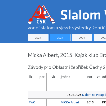
vodní slalom a sjezd: výsledky, žebří
2026
2025
2024
202
Micka Albert, 2015, Kajak klub Br
Závody pro Oblastní žebříček Čechy 
l.k.
por.
vk
jméno
nar.
vt
od
26.04.2025
Slalom na Paraplí
PWC
MICKA Albert
2015
KK