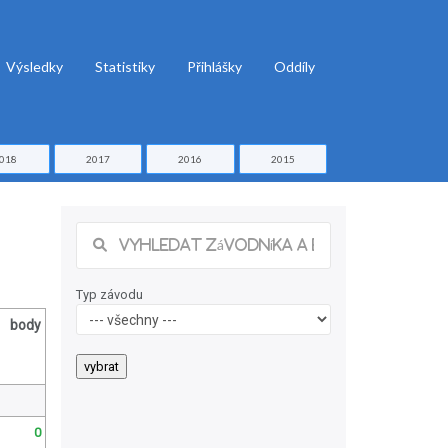
Výsledky
Statistiky
Přihlášky
Oddíly
018
2017
2016
2015
Typ závodu
body
0