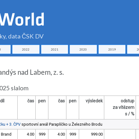
čky, data ČSK DV
3
2022
2021
2020
2019
2
andýs nad Labem, z. s.
2025 slalom
díl
čas
pen
čas
pen
výsledek
odstup
za vítězem
s / %
čku + 3. ČPV
sportovní areál Paraplíčko u Železného Brodu
 Brand
4.00
999
4.00
999
999.00