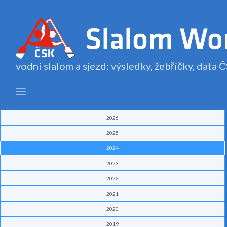
vodní slalom a sjezd: výsledky, žebříčky, data
2026
2025
2024
2023
2022
2021
2020
2019