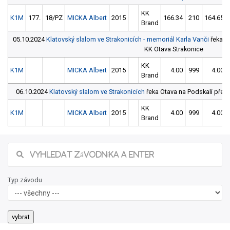
KK
K1M
177.
18/PZ
MICKA Albert
2015
166.34
210
164.65
Brand
05.10.2024
Klatovský slalom ve Strakonicích - memoriál Karla Vanči
řeka Ot
KK Otava Strakonice
KK
K1M
MICKA Albert
2015
4.00
999
4.00
Brand
06.10.2024
Klatovský slalom ve Strakonicích
řeka Otava na Podskalí před 
KK
K1M
MICKA Albert
2015
4.00
999
4.00
Brand
Typ závodu