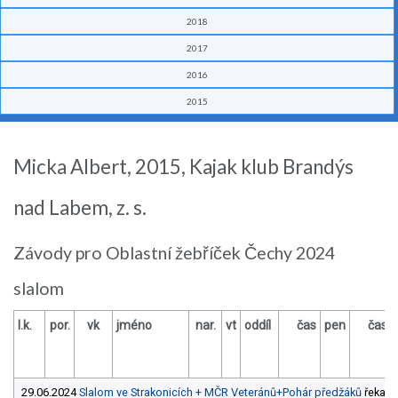
2018
2017
2016
2015
Micka Albert, 2015, Kajak klub Brandýs
nad Labem, z. s.
Závody pro Oblastní žebříček Čechy 2024
slalom
l.k.
por.
vk
jméno
nar.
vt
oddíl
čas
pen
čas
29.06.2024
Slalom ve Strakonicích + MČR Veteránů+Pohár předžáků
řeka Ot