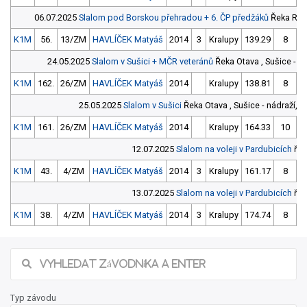
06.07.2025
Slalom pod Borskou přehradou + 6. ČP předžáků
Řeka Rad
K1M
56.
13/ZM
HAVLÍČEK Matyáš
2014
3
Kralupy
139.29
8
1
24.05.2025
Slalom v Sušici + MČR veteránů
Řeka Otava , Sušice - n
K1M
162.
26/ZM
HAVLÍČEK Matyáš
2014
Kralupy
138.81
8
1
25.05.2025
Slalom v Sušici
Řeka Otava , Sušice - nádraží, 
K1M
161.
26/ZM
HAVLÍČEK Matyáš
2014
Kralupy
164.33
10
1
12.07.2025
Slalom na voleji v Pardubicích
řek
K1M
43.
4/ZM
HAVLÍČEK Matyáš
2014
3
Kralupy
161.17
8
1
13.07.2025
Slalom na voleji v Pardubicích
řek
K1M
38.
4/ZM
HAVLÍČEK Matyáš
2014
3
Kralupy
174.74
8
1
Typ závodu