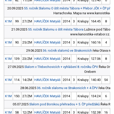
K1M
82.
11/ZM
HAVLÍČEK Matyáš
2014
3
Kralupy
125.40
0
1
20.09.2025
55. ročník Slalomu O štít města Tábora + Přebor JČK + ČP pře
Harrachovka. Mapa na www.kanoistika-vs
K1M
99.
27/ZM
HAVLÍČEK Matyáš
2014
3
Kralupy
164.45
8
1
21.09.2025
55. ročník Slalomu o štít města Tábora
Lužnice pod Táborem
www.kanoistika-vstabor.cz.
K1M
90.
25/ZM
HAVLÍČEK Matyáš
2014
3
Kralupy
160.16
4
1
29.06.2025
36. ročník slalomů ve Strakonicích
řeka Otava na P
K1M
139.
23/ZM
HAVLÍČEK Matyáš
2014
Kralupy
127.06
8
1
27.09.2025
Slalom v Třebechovicích + vyhlášení 8. ročníku ČPV
Řeka Orlic
Orebem
K1M
114.
14/ZM
HAVLÍČEK Matyáš
2014
3
Kralupy
140.40
54
1
28.06.2025
36. ročník slalomu ve Strakonicích + 4.ČPV
řeka Otava 
K1M
150.
27/ZM
HAVLÍČEK Matyáš
2014
Kralupy
134.24
6
1
05.07.2025
Slalom pod Borskou přehradou + 5. ČP předžáků
Řeka Rad
K1M
58.
12/ZM
HAVLÍČEK Matyáš
2014
3
Kralupy
152.38
16
1