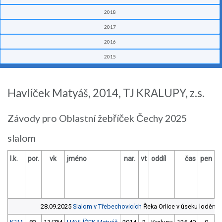
2018
2017
2016
2015
Havlíček Matyáš, 2014, TJ KRALUPY, z.s.
Závody pro Oblastní žebříček Čechy 2025
slalom
l.k.
por.
vk
jméno
nar.
vt
oddíl
čas
pen
28.09.2025
Slalom v Třebechovicích
Řeka Orlice v úseku loděni