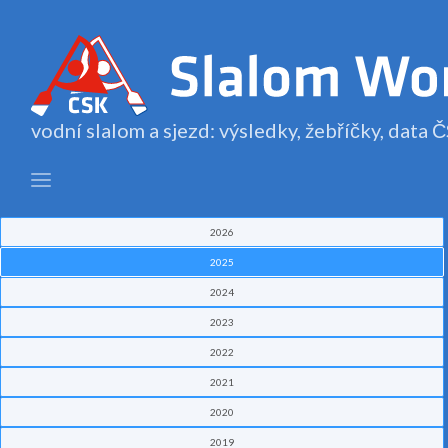
vodní slalom a sjezd: výsledky, žebříčky, data
2026
2025
2024
2023
2022
2021
2020
2019