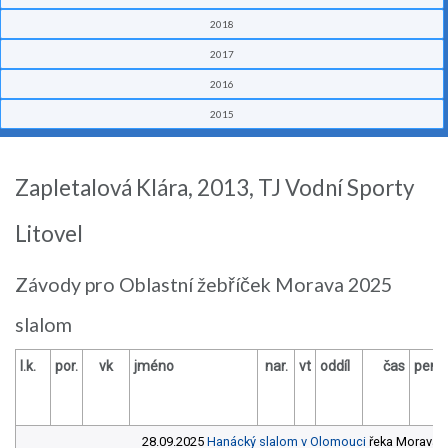
2018
2017
2016
2015
Zapletalová Klára, 2013, TJ Vodní Sporty
Litovel
Závody pro Oblastní žebříček Morava 2025
slalom
l.k.
por.
vk
jméno
nar.
vt
oddíl
čas
pen
28.09.2025
Hanácký slalom v Olomouci
řeka Morava,