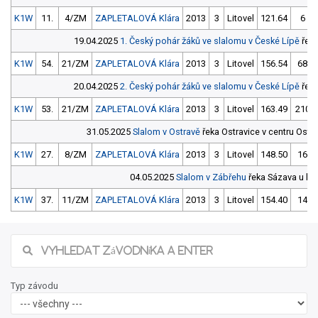
K1W
11.
4/ZM
ZAPLETALOVÁ Klára
2013
3
Litovel
121.64
6
19.04.2025
1. Český pohár žáků ve slalomu v České Lípě
řeka
K1W
54.
21/ZM
ZAPLETALOVÁ Klára
2013
3
Litovel
156.54
68
20.04.2025
2. Český pohár žáků ve slalomu v České Lípě
řeka
K1W
53.
21/ZM
ZAPLETALOVÁ Klára
2013
3
Litovel
163.49
210
31.05.2025
Slalom v Ostravě
řeka Ostravice v centru Os
K1W
27.
8/ZM
ZAPLETALOVÁ Klára
2013
3
Litovel
148.50
16
04.05.2025
Slalom v Zábřehu
řeka Sázava u lo
K1W
37.
11/ZM
ZAPLETALOVÁ Klára
2013
3
Litovel
154.40
14
Typ závodu