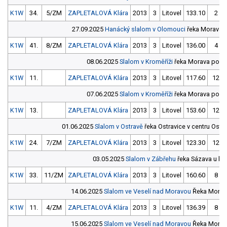
K1W
34.
5/ZM
ZAPLETALOVÁ Klára
2013
3
Litovel
133.10
2
27.09.2025
Hanácký slalom v Olomouci
řeka Morava,
K1W
41.
8/ZM
ZAPLETALOVÁ Klára
2013
3
Litovel
136.00
4
08.06.2025
Slalom v Kroměříži
řeka Morava pod m
K1W
11.
ZAPLETALOVÁ Klára
2013
3
Litovel
117.60
12
07.06.2025
Slalom v Kroměříži
řeka Morava pod m
K1W
13.
ZAPLETALOVÁ Klára
2013
3
Litovel
153.60
12
01.06.2025
Slalom v Ostravě
řeka Ostravice v centru Os
K1W
24.
7/ZM
ZAPLETALOVÁ Klára
2013
3
Litovel
123.30
12
03.05.2025
Slalom v Zábřehu
řeka Sázava u lo
K1W
33.
11/ZM
ZAPLETALOVÁ Klára
2013
3
Litovel
160.60
8
14.06.2025
Slalom ve Veselí nad Moravou
Řeka Morav
K1W
11.
4/ZM
ZAPLETALOVÁ Klára
2013
3
Litovel
136.39
8
15.06.2025
Slalom ve Veselí nad Moravou
Řeka Morav