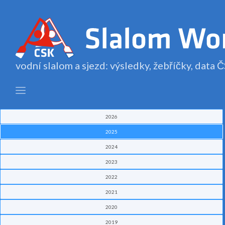
vodní slalom a sjezd: výsledky, žebříčky, data
2026
2025
2024
2023
2022
2021
2020
2019