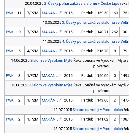
20.04.2025
2. Český pohár žáků ve slalomu v České Lípě
řeka Plo
PWK
11.
7/PZM
MAKÁN Jiří
2015
Pardub.
159.50
160
175.28
10.05.2025
3. Český pohár žáků ve slalomu ve Veltru
PWK
9.
7/PZM
MAKÁN Jiří
2015
Pardub.
140.71
262
130.11
11.05.2025
4. Český pohár žáků ve slalomu ve Veltru
PWK
6.
4/PZM
MAKÁN Jiří
2015
Pardub.
216.78
8
179.11
14.06.2025
Slalom ve Vysokém Mýtě
Řeka Loučná ve Vysokém Mýtě v ús
plovárnou
PWK
3.
1/PZM
MAKÁN Jiří
2015
Pardub.
150.00
0
149.80
15.06.2025
Slalom ve Vysokém Mýtě
Řeka Loučná ve Vysokém Mýtě v ús
plovárnou
PWK
2.
1/PZM
MAKÁN Jiří
2015
Pardub.
143.60
2
147.40
12.07.2025
Slalom na voleji v Pardubicích
řeka 
PWK
2.
1/PZM
MAKÁN Jiří
2015
Pardub.
141.02
2
138.57
13.07.2025
Slalom na voleji v Pardubicích
řeka 