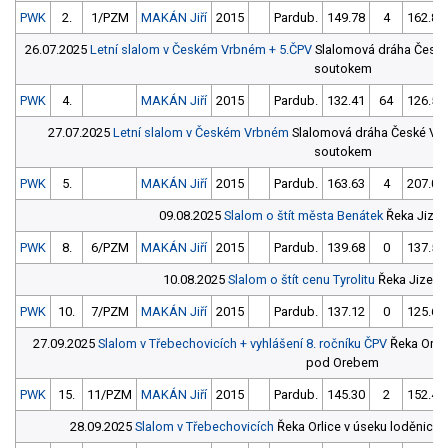
PWK
2.
1/PZM
MAKÁN Jiří
2015
Pardub.
149.78
4
162.88
26.07.2025
Letní slalom v Českém Vrbném + 5.ČPV
Slalomová dráha České 
soutokem
PWK
4.
MAKÁN Jiří
2015
Pardub.
132.41
64
126.56
27.07.2025
Letní slalom v Českém Vrbném
Slalomová dráha České Vrbn
soutokem
PWK
5.
MAKÁN Jiří
2015
Pardub.
163.63
4
207.00
09.08.2025
Slalom o štít města Benátek
Řeka Jizera
PWK
8.
6/PZM
MAKÁN Jiří
2015
Pardub.
139.68
0
137.54
10.08.2025
Slalom o štít cenu Tyrolitu
Řeka Jizera,
PWK
10.
7/PZM
MAKÁN Jiří
2015
Pardub.
137.12
0
125.62
27.09.2025
Slalom v Třebechovicích + vyhlášení 8. ročníku ČPV
Řeka Orlic
pod Orebem
PWK
15.
11/PZM
MAKÁN Jiří
2015
Pardub.
145.30
2
152.40
28.09.2025
Slalom v Třebechovicích
Řeka Orlice v úseku loděnice