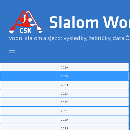
vodní slalom a sjezd: výsledky, žebříčky, data
2026
2025
2024
2023
2022
2021
2020
2019