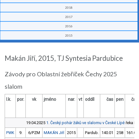
2018
2017
2016
2015
Makán Jiří, 2015, TJ Syntesia Pardubice
Závody pro Oblastní žebříček Čechy 2025
slalom
l.k.
por.
vk
jméno
nar.
vt
oddíl
čas
pen
čas
19.04.2025
1. Český pohár žáků ve slalomu v České Lípě
řeka Plo
PWK
9.
6/PZM
MAKÁN Jiří
2015
Pardub.
140.01
258
161.07