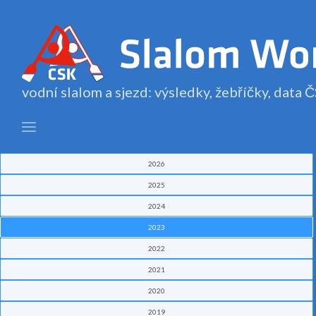
vodní slalom a sjezd: výsledky, žebříčky, data
2026
2025
2024
2023
2022
2021
2020
2019