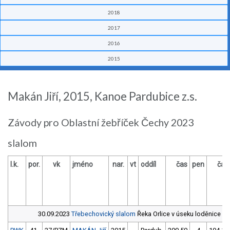
2018
2017
2016
2015
Makán Jiří, 2015, Kanoe Pardubice z.s.
Závody pro Oblastní žebříček Čechy 2023
slalom
l.k.
por.
vk
jméno
nar.
vt
oddíl
čas
pen
čas
30.09.2023
Třebechovický slalom
Řeka Orlice v úseku loděnice 