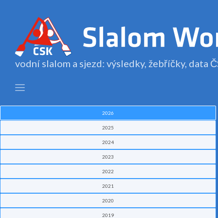
vodní slalom a sjezd: výsledky, žebříčky, data
2026
2025
2024
2023
2022
2021
2020
2019