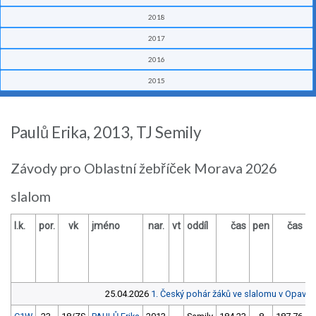
2018
2017
2016
2015
Paulů Erika, 2013, TJ Semily
Závody pro Oblastní žebříček Morava 2026
slalom
l.k.
por.
vk
jméno
nar.
vt
oddíl
čas
pen
čas
p
25.04.2026
1. Český pohár žáků ve slalomu v Opavě
U