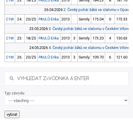
C1W
23.
18/ZS
PAULŮ Erika
2013
Semily
184.23
8
187.76
26.04.2026
2. Český pohár žáků ve slalomu v Opavě
U
C1W
24.
20/ZS
PAULŮ Erika
2013
Semily
175.04
0
173.33
23.05.2026
3. Český pohár žáků ve slalomu v Českém Vrbném
C1W
23.
18/ZS
PAULŮ Erika
2013
3
Semily
173.20
4
130.63
24.05.2026
4. Český pohár žáků ve slalomu v Českém Vrbném
C1W
26.
20/ZS
PAULŮ Erika
2013
3
Semily
109.70
6
121.60
Typ závodu