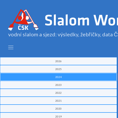
vodní slalom a sjezd: výsledky, žebříčky, data
2026
2025
2024
2023
2022
2021
2020
2019