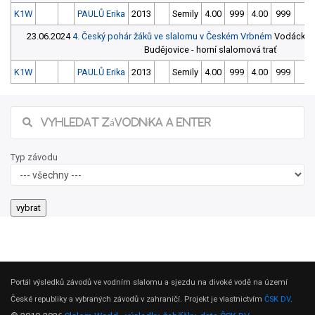
K1W
PAULŮ Erika
2013
Semily
4.00
999
4.00
999
9
23.06.2024
4. Český pohár žáků ve slalomu v Českém Vrbném
Vodácký ar
Budějovice - horní slalomová trať
K1W
PAULŮ Erika
2013
Semily
4.00
999
4.00
999
9
Typ závodu
Portál výsledků závodů ve vodním slalomu a sjezdu na divoké vodě na území
České republiky a vybraných závodů v zahraničí. Projekt je vlastnictvím
ČSK DV
.