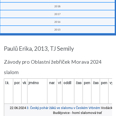
2018
2017
2016
2015
Paulů Erika, 2013, TJ Semily
Závody pro Oblastní žebříček Morava 2024
slalom
l.k.
por.
vk
jméno
nar.
vt
oddíl
čas
pen
čas
pen
výs
22.06.2024
3. Český pohár žáků ve slalomu v Českém Vrbném
Vodácký ar
Budějovice - horní slalomová trať