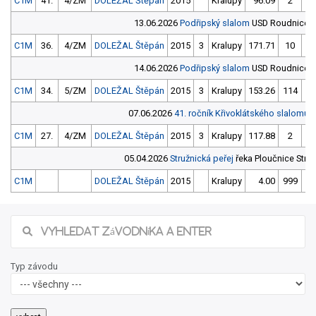
C1M
41.
4/ZM
DOLEŽAL Štěpán
2015
Kralupy
96.09
2
9
13.06.2026
Podřipský slalom
USD Roudnice 
C1M
36.
4/ZM
DOLEŽAL Štěpán
2015
3
Kralupy
171.71
10
16
14.06.2026
Podřipský slalom
USD Roudnice 
C1M
34.
5/ZM
DOLEŽAL Štěpán
2015
3
Kralupy
153.26
114
14
07.06.2026
41. ročník Křivoklátského slalomu
U
C1M
27.
4/ZM
DOLEŽAL Štěpán
2015
3
Kralupy
117.88
2
11
05.04.2026
Stružnická peřej
řeka Ploučnice Stru
C1M
DOLEŽAL Štěpán
2015
Kralupy
4.00
999
Typ závodu