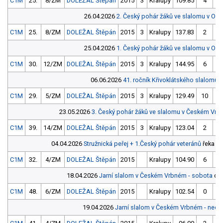
C1M
25.
8/ZM
DOLEŽAL Štěpán
2015
3
Kralupy
109.85
4
9
26.04.2026
2. Český pohár žáků ve slalomu v Op
C1M
25.
8/ZM
DOLEŽAL Štěpán
2015
3
Kralupy
137.83
2
13
25.04.2026
1. Český pohár žáků ve slalomu v Op
C1M
30.
12/ZM
DOLEŽAL Štěpán
2015
3
Kralupy
144.95
6
14
06.06.2026
41. ročník Křivoklátského slalomu
U
C1M
29.
5/ZM
DOLEŽAL Štěpán
2015
3
Kralupy
129.49
10
12
23.05.2026
3. Český pohár žáků ve slalomu v Českém Vr
C1M
39.
14/ZM
DOLEŽAL Štěpán
2015
3
Kralupy
123.04
2
11
04.04.2026
Stružnická peřej + 1.Český pohár veteránů
řeka Pl
C1M
32.
4/ZM
DOLEŽAL Štěpán
2015
Kralupy
104.90
6
10
18.04.2026
Jarní slalom v Českém Vrbném - sobota
dle
C1M
48.
6/ZM
DOLEŽAL Štěpán
2015
Kralupy
102.54
0
9
19.04.2026
Jarní slalom v Českém Vrbném - nedě