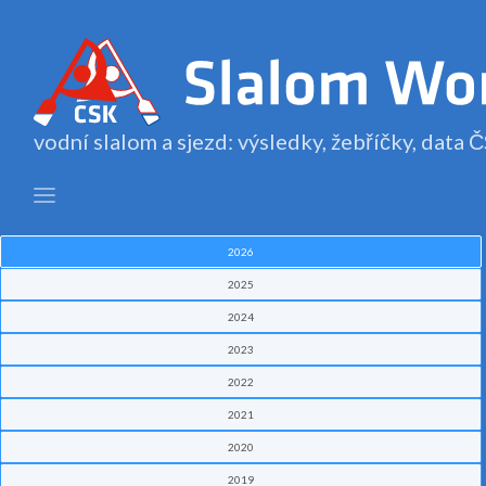
vodní slalom a sjezd: výsledky, žebříčky, data
2026
2025
2024
2023
2022
2021
2020
2019