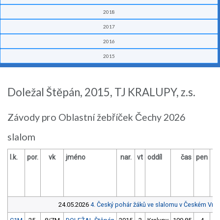
2018
2017
2016
2015
Doležal Štěpán, 2015, TJ KRALUPY, z.s.
Závody pro Oblastní žebříček Čechy 2026
slalom
l.k.
por.
vk
jméno
nar.
vt
oddíl
čas
pen
24.05.2026
4. Český pohár žáků ve slalomu v Českém Vr