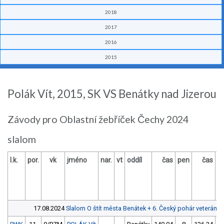
2018
2017
2016
2015
Polák Vít, 2015, SK VS Benátky nad Jizerou
Závody pro Oblastní žebříček Čechy 2024
slalom
l.k.
por.
vk
jméno
nar.
vt
oddíl
čas
pen
čas
p
17.08.2024
Slalom O štít města Benátek + 6. Český pohár veteránů
Ř