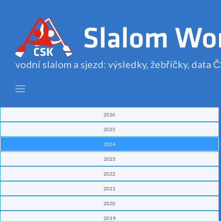
vodní slalom a sjezd: výsledky, žebříčky, data
2026
2025
2024
2023
2022
2021
2020
2019