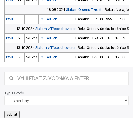
PWK
11.
9/PZM
POLÁK Vít
Benátky
140.04
8
136.24
18.08.2024
Slalom O cenu Tyrolitu
Řeka Jizera, jez 
PWK
POLÁK Vít
Benátky
4.00
999
4.00
9
12.10.2024
Slalom v Třebechovicích
Řeka Orlice v úseku loděnice S
PWK
9.
5/PZM
POLÁK Vít
Benátky
158.50
8
165.40
13.10.2024
Slalom v Třebechovicích
Řeka Orlice v úseku loděnice S
PWK
7.
5/PZM
POLÁK Vít
Benátky
173.00
6
175.00
Typ závodu