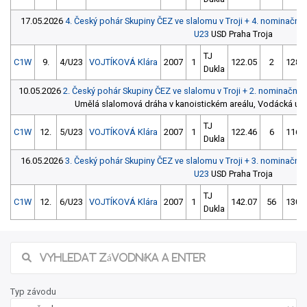
17.05.2026
4. Český pohár Skupiny ČEZ ve slalomu v Troji + 4. nominačn
U23
USD Praha Troja
TJ
C1W
9.
4/U23
VOJTÍKOVÁ Klára
2007
1
122.05
2
128.
Dukla
10.05.2026
2. Český pohár Skupiny ČEZ ve slalomu v Troji + 2. nominační
Umělá slalomová dráha v kanoistickém areálu, Vodácká ul., 
TJ
C1W
12.
5/U23
VOJTÍKOVÁ Klára
2007
1
122.46
6
116.
Dukla
16.05.2026
3. Český pohár Skupiny ČEZ ve slalomu v Troji + 3. nominačn
U23
USD Praha Troja
TJ
C1W
12.
6/U23
VOJTÍKOVÁ Klára
2007
1
142.07
56
130.
Dukla
Typ závodu