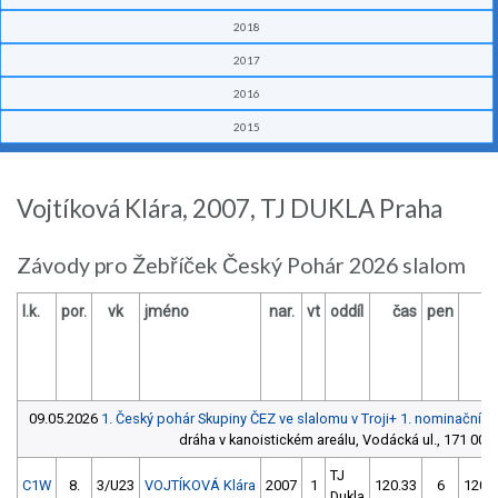
2018
2017
2016
2015
Vojtíková Klára, 2007, TJ DUKLA Praha
Závody pro Žebříček Český Pohár 2026 slalom
l.k.
por.
vk
jméno
nar.
vt
oddíl
čas
pen
ča
09.05.2026
1. Český pohár Skupiny ČEZ ve slalomu v Troji+ 1. nominační 
dráha v kanoistickém areálu, Vodácká ul., 171 00 Pr
TJ
C1W
8.
3/U23
VOJTÍKOVÁ Klára
2007
1
120.33
6
120.
Dukla