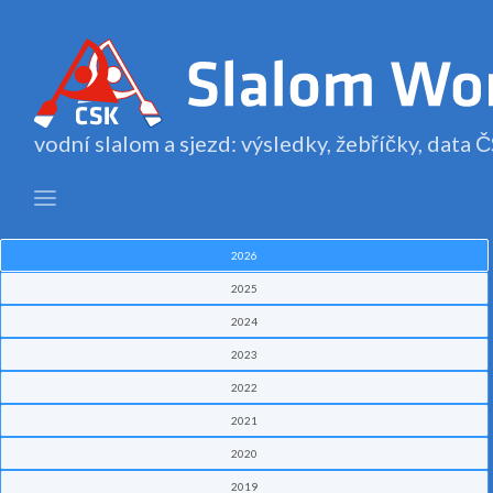
vodní slalom a sjezd: výsledky, žebříčky, data
2026
2025
2024
2023
2022
2021
2020
2019