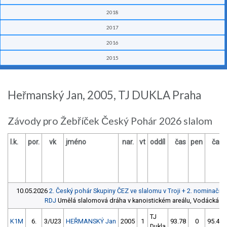
2018
2017
2016
2015
Heřmanský Jan, 2005, TJ DUKLA Praha
Závody pro Žebříček Český Pohár 2026 slalom
l.k.
por.
vk
jméno
nar.
vt
oddíl
čas
pen
čas
10.05.2026
2. Český pohár Skupiny ČEZ ve slalomu v Troji + 2. nominačn
RDJ
Umělá slalomová dráha v kanoistickém areálu, Vodácká ul.,
TJ
K1M
6.
3/U23
HEŘMANSKÝ Jan
2005
1
93.78
0
95.49
Dukla