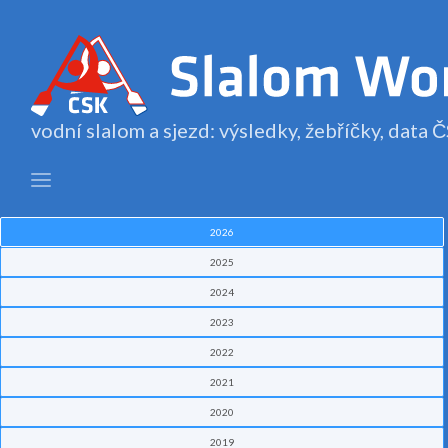
vodní slalom a sjezd: výsledky, žebříčky, data
2026
2025
2024
2023
2022
2021
2020
2019