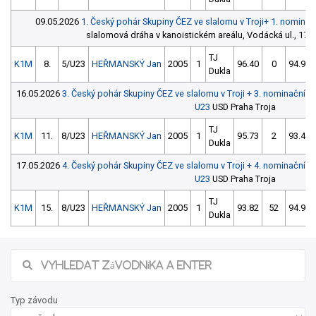
09.05.2026
1. Český pohár Skupiny ČEZ ve slalomu v Troji+ 1. nomina
slalomová dráha v kanoistickém areálu, Vodácká ul., 171 0
TJ
K1M
8.
5/U23
HEŘMANSKÝ Jan
2005
1
96.40
0
94.99
Dukla
16.05.2026
3. Český pohár Skupiny ČEZ ve slalomu v Troji + 3. nominační
U23
USD Praha Troja
TJ
K1M
11.
8/U23
HEŘMANSKÝ Jan
2005
1
95.73
2
93.40
Dukla
17.05.2026
4. Český pohár Skupiny ČEZ ve slalomu v Troji + 4. nominační
U23
USD Praha Troja
TJ
K1M
15.
8/U23
HEŘMANSKÝ Jan
2005
1
93.82
52
94.94
Dukla
Typ závodu