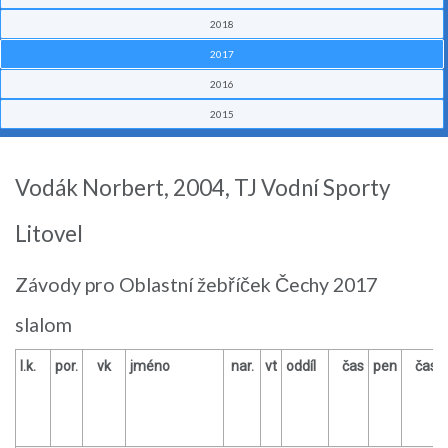
2018
2017
2016
2015
Vodák Norbert, 2004, TJ Vodní Sporty
Litovel
Závody pro Oblastní žebříček Čechy 2017
slalom
l.k.
por.
vk
jméno
nar.
vt
oddíl
čas
pen
čas