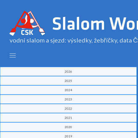
vodní slalom a sjezd: výsledky, žebříčky, data
2026
2025
2024
2023
2022
2021
2020
2019