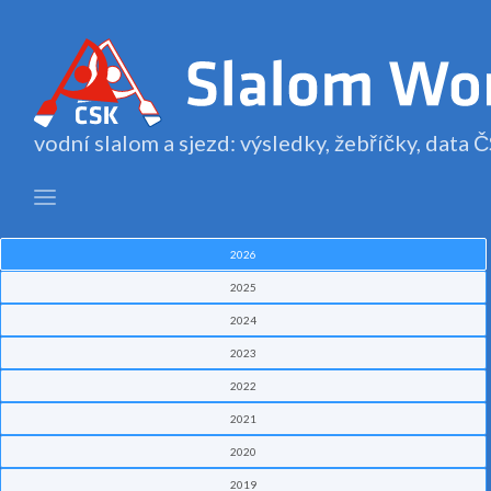
vodní slalom a sjezd: výsledky, žebříčky, data
2026
2025
2024
2023
2022
2021
2020
2019