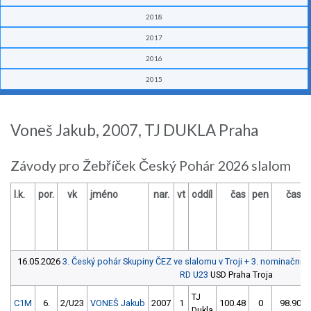
2018
2017
2016
2015
Voneš Jakub, 2007, TJ DUKLA Praha
Závody pro Žebříček Český Pohár 2026 slalom
l.k.
por.
vk
jméno
nar.
vt
oddíl
čas
pen
čas
16.05.2026
3. Český pohár Skupiny ČEZ ve slalomu v Troji + 3. nominační
RD U23
USD Praha Troja
TJ
C1M
6.
2/U23
VONEŠ Jakub
2007
1
100.48
0
98.90
Dukla