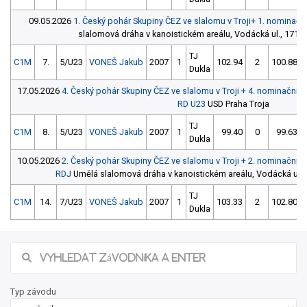
09.05.2026
1. Český pohár Skupiny ČEZ ve slalomu v Troji+ 1. nominač
slalomová dráha v kanoistickém areálu, Vodácká ul., 171 00
TJ
C1M
7.
5/U23
VONEŠ Jakub
2007
1
102.94
2
100.88
Dukla
17.05.2026
4. Český pohár Skupiny ČEZ ve slalomu v Troji + 4. nominační
RD U23
USD Praha Troja
TJ
C1M
8.
5/U23
VONEŠ Jakub
2007
1
99.40
0
99.63
Dukla
10.05.2026
2. Český pohár Skupiny ČEZ ve slalomu v Troji + 2. nominační
RDJ
Umělá slalomová dráha v kanoistickém areálu, Vodácká ul., 1
TJ
C1M
14.
7/U23
VONEŠ Jakub
2007
1
103.33
2
102.80
Dukla
Typ závodu