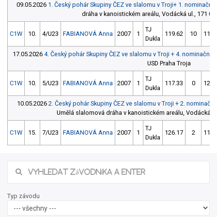
09.05.2026
1. Český pohár Skupiny ČEZ ve slalomu v Troji+ 1. nominačn
dráha v kanoistickém areálu, Vodácká ul., 171 00 
TJ
C1W
10.
4/U23
FABIANOVÁ Anna
2007
1
119.62
10
115.
Dukla
17.05.2026
4. Český pohár Skupiny ČEZ ve slalomu v Troji + 4. nominační
USD Praha Troja
TJ
C1W
10.
5/U23
FABIANOVÁ Anna
2007
1
117.33
0
122.
Dukla
10.05.2026
2. Český pohár Skupiny ČEZ ve slalomu v Troji + 2. nominač
Umělá slalomová dráha v kanoistickém areálu, Vodácká ul.,
TJ
C1W
15.
7/U23
FABIANOVÁ Anna
2007
1
126.17
2
115.
Dukla
Typ závodu