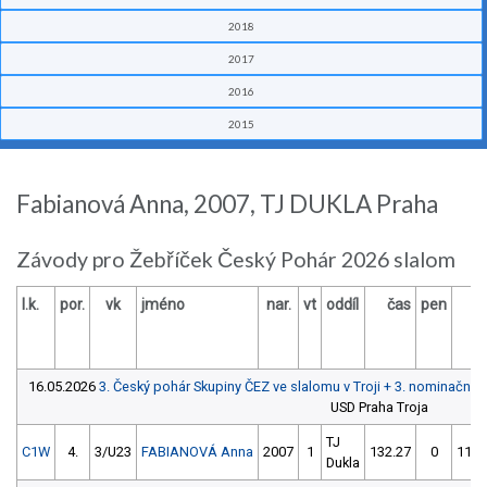
2018
2017
2016
2015
Fabianová Anna, 2007, TJ DUKLA Praha
Závody pro Žebříček Český Pohár 2026 slalom
l.k.
por.
vk
jméno
nar.
vt
oddíl
čas
pen
č
16.05.2026
3. Český pohár Skupiny ČEZ ve slalomu v Troji + 3. nominační
USD Praha Troja
TJ
C1W
4.
3/U23
FABIANOVÁ Anna
2007
1
132.27
0
116.
Dukla