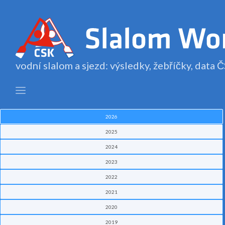
vodní slalom a sjezd: výsledky, žebříčky, data
2026
2025
2024
2023
2022
2021
2020
2019