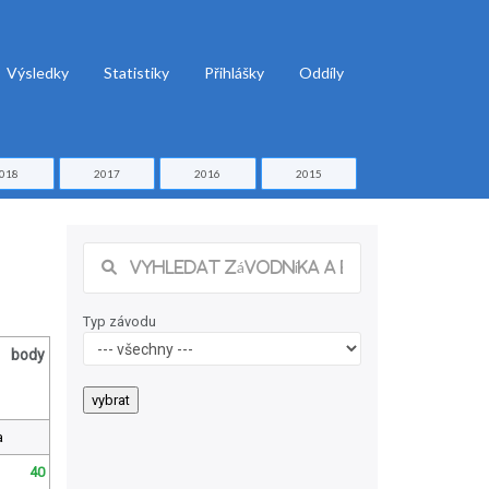
Výsledky
Statistiky
Přihlášky
Oddíly
018
2017
2016
2015
Typ závodu
body
a
40