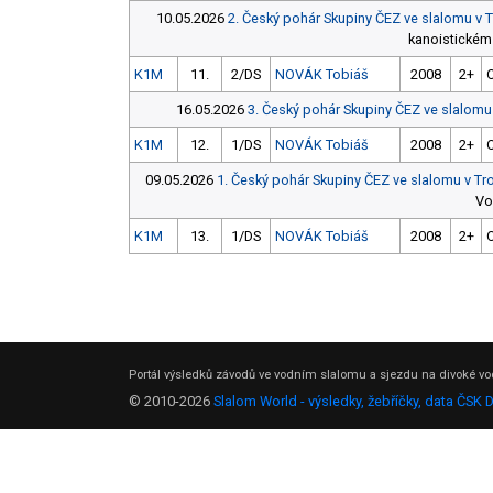
10.05.2026
2. Český pohár Skupiny ČEZ ve slalomu v 
kanoistickém 
K1M
11.
2/DS
NOVÁK Tobiáš
2008
2+
16.05.2026
3. Český pohár Skupiny ČEZ ve slalomu
K1M
12.
1/DS
NOVÁK Tobiáš
2008
2+
09.05.2026
1. Český pohár Skupiny ČEZ ve slalomu v Tr
Vo
K1M
13.
1/DS
NOVÁK Tobiáš
2008
2+
Portál výsledků závodů ve vodním slalomu a sjezdu na divoké vod
© 2010-2026
Slalom World - výsledky, žebříčky, data ČSK 