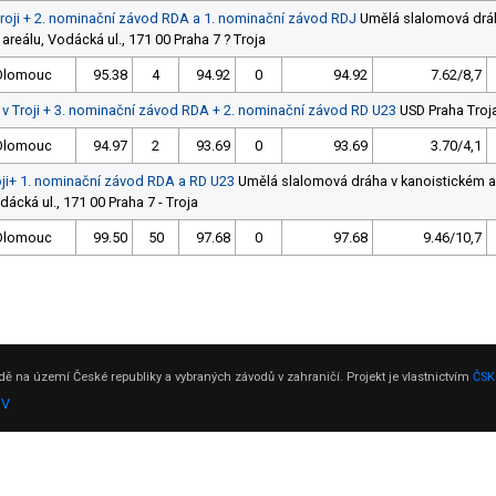
Troji + 2. nominační závod RDA a 1. nominační závod RDJ
Umělá slalomová drá
areálu, Vodácká ul., 171 00 Praha 7 ? Troja
Olomouc
95.38
4
94.92
0
94.92
7.62/8,7
 v Troji + 3. nominační závod RDA + 2. nominační závod RD U23
USD Praha Troj
Olomouc
94.97
2
93.69
0
93.69
3.70/4,1
oji+ 1. nominační závod RDA a RD U23
Umělá slalomová dráha v kanoistickém a
dácká ul., 171 00 Praha 7 - Troja
Olomouc
99.50
50
97.68
0
97.68
9.46/10,7
ě na území České republiky a vybraných závodů v zahraničí. Projekt je vlastnictvím
ČSK
DV