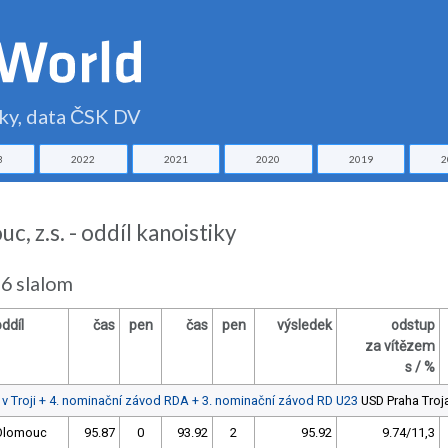
čky, data ČSK DV
3
2022
2021
2020
2019
2
 z.s. - oddíl kanoistiky
6 slalom
ddíl
čas
pen
čas
pen
výsledek
odstup
za vítězem
s / %
 v Troji + 4. nominační závod RDA + 3. nominační závod RD U23
USD Praha Troj
Olomouc
95.87
0
93.92
2
95.92
9.74/11,3