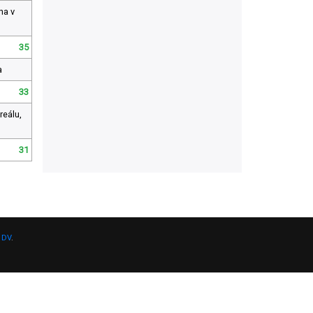
ha v
35
a
33
reálu,
31
 DV
.