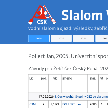
vodní slalom a sjezd: výsledky, žebří
2026
2025
2024
202
Pollert Jan, 2005, Univerzitní spo
Závody pro Žebříček Český Pohár 202
l.k.
por.
vk
jméno
nar.
vt
o
17.05.2026
4. Český pohár Skupiny ČEZ ve slalomu
C1M
2.
2/U23
POLLERT Jan
2005
1
U