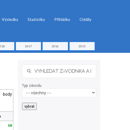
Výsledky
Statistiky
Přihlášky
Oddíly
018
2017
2016
2015
Typ závodu
body
a
68