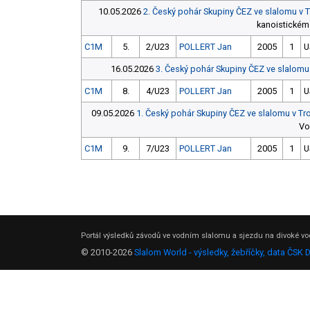
10.05.2026
2. Český pohár Skupiny ČEZ ve slalomu v 
kanoistickém 
C1M
5.
2/U23
POLLERT Jan
2005
1
U
16.05.2026
3. Český pohár Skupiny ČEZ ve slalomu
C1M
8.
4/U23
POLLERT Jan
2005
1
U
09.05.2026
1. Český pohár Skupiny ČEZ ve slalomu v Tr
Vo
C1M
9.
7/U23
POLLERT Jan
2005
1
U
Portál výsledků závodů ve vodním slalomu a sjezdu na divoké vod
© 2010-2026
Slalom World - výsledky, žebříčky, data ČSK 