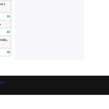
ha v
53
a
43
reálu,
40
 DV
.