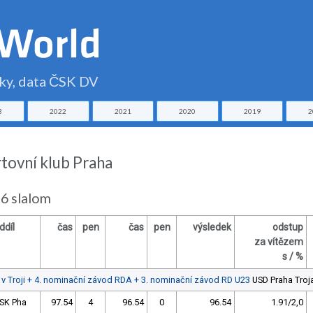
čky, data ČSK DV
3
2022
2021
2020
2019
2
rtovní klub Praha
6 slalom
ddíl
čas
pen
čas
pen
výsledek
odstup
za vítězem
s / %
 v Troji + 4. nominační závod RDA + 3. nominační závod RD U23
USD Praha Troj
SK Pha
97.54
4
96.54
0
96.54
1.91/2,0