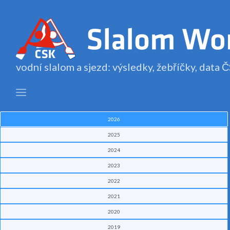
vodní slalom a sjezd: výsledky, žebříčky, data
2026
2025
2024
2023
2022
2021
2020
2019