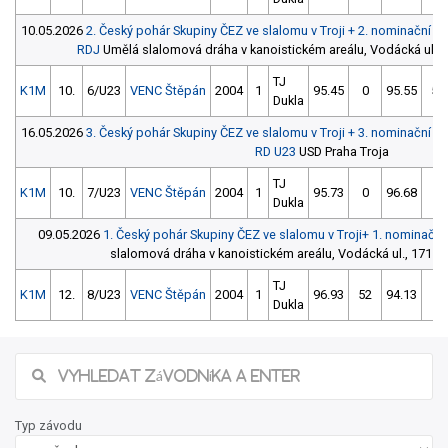
10.05.2026
2. Český pohár Skupiny ČEZ ve slalomu v Troji + 2. nominační 
RDJ
Umělá slalomová dráha v kanoistickém areálu, Vodácká ul., 1
TJ
K1M
10.
6/U23
VENC Štěpán
2004
1
95.45
0
95.55
56
Dukla
16.05.2026
3. Český pohár Skupiny ČEZ ve slalomu v Troji + 3. nominační 
RD U23
USD Praha Troja
TJ
K1M
10.
7/U23
VENC Štěpán
2004
1
95.73
0
96.68
2
Dukla
09.05.2026
1. Český pohár Skupiny ČEZ ve slalomu v Troji+ 1. nominačn
slalomová dráha v kanoistickém areálu, Vodácká ul., 171 00 
TJ
K1M
12.
8/U23
VENC Štěpán
2004
1
96.93
52
94.13
2
Dukla
Typ závodu