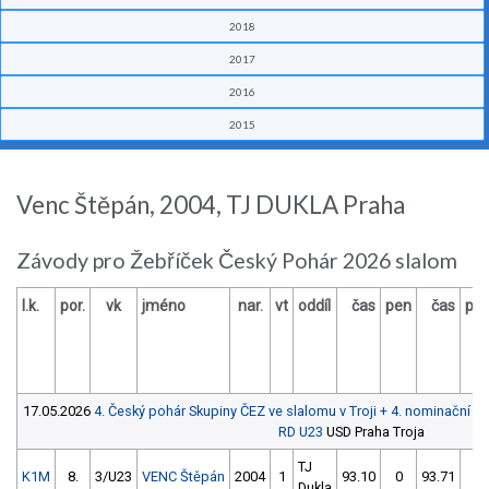
2018
2017
2016
2015
Venc Štěpán, 2004, TJ DUKLA Praha
Závody pro Žebříček Český Pohár 2026 slalom
l.k.
por.
vk
jméno
nar.
vt
oddíl
čas
pen
čas
pe
17.05.2026
4. Český pohár Skupiny ČEZ ve slalomu v Troji + 4. nominační 
RD U23
USD Praha Troja
TJ
K1M
8.
3/U23
VENC Štěpán
2004
1
93.10
0
93.71
2
Dukla