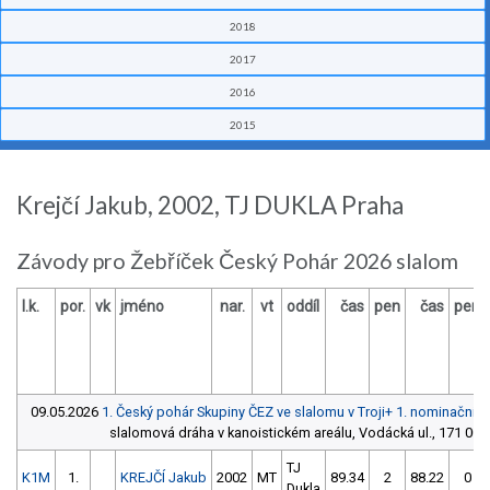
2018
2017
2016
2015
Krejčí Jakub, 2002, TJ DUKLA Praha
Závody pro Žebříček Český Pohár 2026 slalom
l.k.
por.
vk
jméno
nar.
vt
oddíl
čas
pen
čas
pen
09.05.2026
1. Český pohár Skupiny ČEZ ve slalomu v Troji+ 1. nominační
slalomová dráha v kanoistickém areálu, Vodácká ul., 171 00 P
TJ
K1M
1.
KREJČÍ Jakub
2002
MT
89.34
2
88.22
0
Dukla