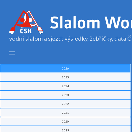
vodní slalom a sjezd: výsledky, žebříčky, data
2026
2025
2024
2023
2022
2021
2020
2019