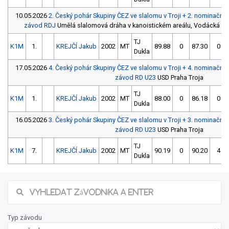
10.05.2026
2. Český pohár Skupiny ČEZ ve slalomu v Troji + 2. nominační
závod RDJ
Umělá slalomová dráha v kanoistickém areálu, Vodácká ul., 
TJ
K1M
1.
KREJČÍ Jakub
2002
MT
89.88
0
87.30
0
Dukla
17.05.2026
4. Český pohár Skupiny ČEZ ve slalomu v Troji + 4. nominační
závod RD U23
USD Praha Troja
TJ
K1M
1.
KREJČÍ Jakub
2002
MT
88.00
0
86.18
0
Dukla
16.05.2026
3. Český pohár Skupiny ČEZ ve slalomu v Troji + 3. nominační
závod RD U23
USD Praha Troja
TJ
K1M
7.
KREJČÍ Jakub
2002
MT
90.19
0
90.20
4
Dukla
Typ závodu