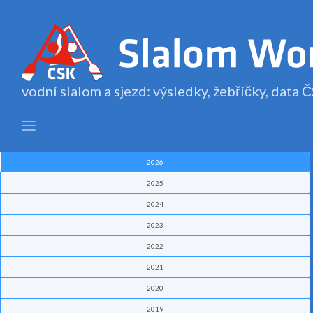
vodní slalom a sjezd: výsledky, žebříčky, data
2026
2025
2024
2023
2022
2021
2020
2019