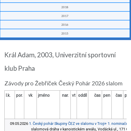
2018
2017
2016
2015
Král Adam, 2003, Univerzitní sportovní
klub Praha
Závody pro Žebříček Český Pohár 2026 slalom
l.k.
por.
vk
jméno
nar.
vt
oddíl
čas
pen
čas
pe
09.05.2026
1. Český pohár Skupiny ČEZ ve slalomu v Troji+ 1. nominačn
slalomová dráha v kanoistickém areálu, Vodácká ul., 171 00 