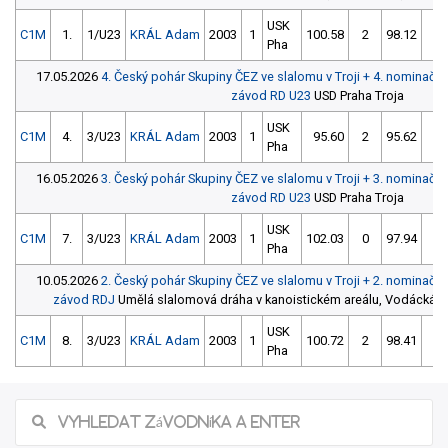
USK
C1M
1.
1/U23
KRÁL Adam
2003
1
100.58
2
98.12
0
Pha
17.05.2026
4. Český pohár Skupiny ČEZ ve slalomu v Troji + 4. nominačn
závod RD U23
USD Praha Troja
USK
C1M
4.
3/U23
KRÁL Adam
2003
1
95.60
2
95.62
2
Pha
16.05.2026
3. Český pohár Skupiny ČEZ ve slalomu v Troji + 3. nominačn
závod RD U23
USD Praha Troja
USK
C1M
7.
3/U23
KRÁL Adam
2003
1
102.03
0
97.94
2
Pha
10.05.2026
2. Český pohár Skupiny ČEZ ve slalomu v Troji + 2. nominačn
závod RDJ
Umělá slalomová dráha v kanoistickém areálu, Vodácká ul.,
USK
C1M
8.
3/U23
KRÁL Adam
2003
1
100.72
2
98.41
6
Pha