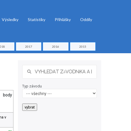
Výsledky
Statistiky
Přihlášky
Oddíly
018
2017
2016
2015
Typ závodu
body
ha v