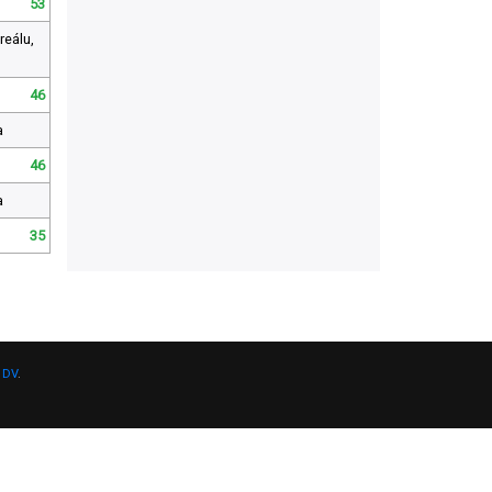
53
reálu,
46
a
46
a
35
 DV
.