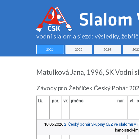
vodní slalom a sjezd: výsledky, žebří
2026
2025
2024
202
Matulková Jana, 1996, SK Vodní s
Závody pro Žebříček Český Pohár 202
l.k.
por.
vk
jméno
nar.
vt
o
10.05.2026
2. Český pohár Skupiny ČEZ ve slalomu v 
kanoistickém 