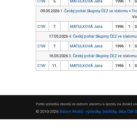
C1W
5.
MATULKOVÁ Jana
1996
1
S
09.05.2026
1. Český pohár Skupiny ČEZ ve slalomu v Tr
Vo
C1W
7.
MATULKOVÁ Jana
1996
1
S
17.05.2026
4. Český pohár Skupiny ČEZ ve slalomu
C1W
7.
MATULKOVÁ Jana
1996
1
S
16.05.2026
3. Český pohár Skupiny ČEZ ve slalomu
C1W
11.
MATULKOVÁ Jana
1996
1
S
Portál výsledků závodů ve vodním slalomu a sjezdu na divoké vod
© 2010-2026
Slalom World - výsledky, žebříčky, data ČSK 