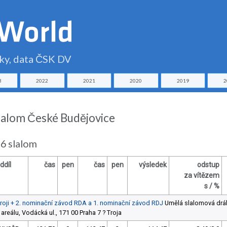
čky, data ČSK DV
3
2022
2021
2020
2019
2
lalom České Budějovice
6 slalom
ddíl
čas
pen
čas
pen
výsledek
odstup
za vítězem
s / %
Troji + 2. nominační závod RDA a 1. nominační závod RDJ
Umělá slalomová drá
areálu, Vodácká ul., 171 00 Praha 7 ? Troja