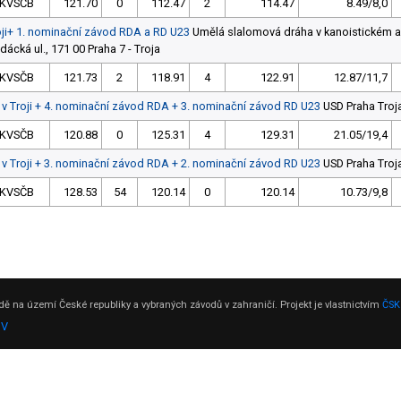
KVSČB
121.70
0
112.47
2
114.47
8.49/8,0
oji+ 1. nominační závod RDA a RD U23
Umělá slalomová dráha v kanoistickém a
dácká ul., 171 00 Praha 7 - Troja
KVSČB
121.73
2
118.91
4
122.91
12.87/11,7
 v Troji + 4. nominační závod RDA + 3. nominační závod RD U23
USD Praha Troj
KVSČB
120.88
0
125.31
4
129.31
21.05/19,4
 v Troji + 3. nominační závod RDA + 2. nominační závod RD U23
USD Praha Troj
KVSČB
128.53
54
120.14
0
120.14
10.73/9,8
ě na území České republiky a vybraných závodů v zahraničí. Projekt je vlastnictvím
ČSK
DV