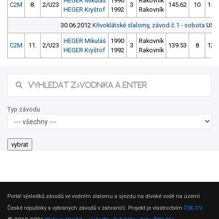
HEGER Mikuláš
1990
Rakovník
C2M
8.
2/U23
3
145.62
10
155
HEGER Kryštof
1992
Rakovník
30.06.2012
Křivoklátské slalomy, závod č.1 - sobota
USD 
HEGER Mikuláš
1990
Rakovník
C2M
11.
2/U23
3
139.53
8
125
HEGER Kryštof
1992
Rakovník
Typ závodu
Portál výsledků závodů ve vodním slalomu a sjezdu na divoké vodě na území
České republiky a vybraných závodů v zahraničí. Projekt je vlastnictvím
ČSK DV
.