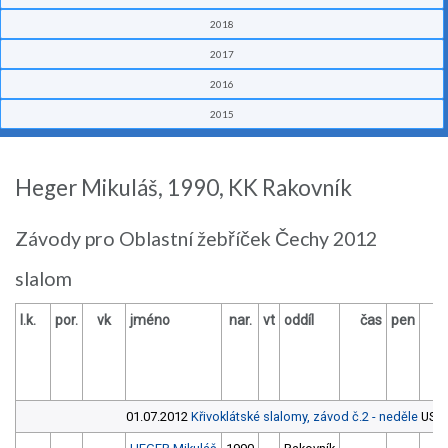
2018
2017
2016
2015
Heger Mikuláš, 1990, KK Rakovník
Závody pro Oblastní žebříček Čechy 2012
slalom
l.k.
por.
vk
jméno
nar.
vt
oddíl
čas
pen
č
01.07.2012
Křivoklátské slalomy, závod č.2 - neděle
USD R