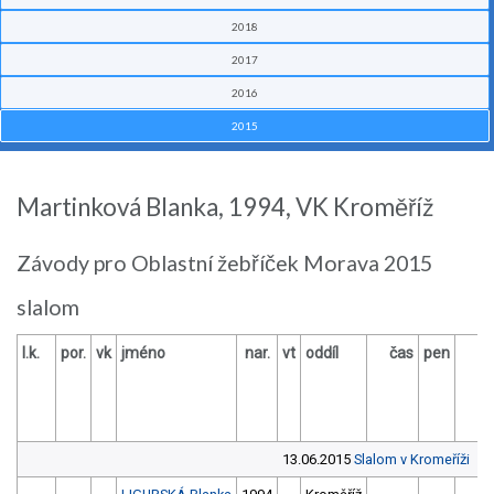
2018
2017
2016
2015
Martinková Blanka, 1994, VK Kroměříž
Závody pro Oblastní žebříček Morava 2015
slalom
l.k.
por.
vk
jméno
nar.
vt
oddíl
čas
pen
ča
13.06.2015
Slalom v Kromeříži