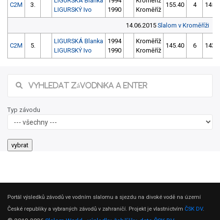
LIGURSKÁ Blanka
1994
Kroměříž
C2M
3.
155.40
4
145.
LIGURSKÝ Ivo
1990
Kroměříž
14.06.2015
Slalom v Kroměříži
LIGURSKÁ Blanka
1994
Kroměříž
C2M
5.
145.40
6
143.
LIGURSKÝ Ivo
1990
Kroměříž
Typ závodu
Portál výsledků závodů ve vodním slalomu a sjezdu na divoké vodě na území
České republiky a vybraných závodů v zahraničí. Projekt je vlastnictvím
ČSK DV
.