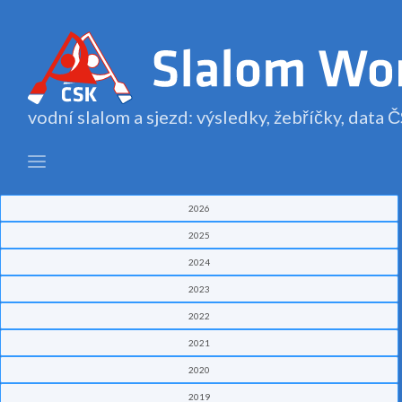
vodní slalom a sjezd: výsledky, žebříčky, data
2026
2025
2024
2023
2022
2021
2020
2019