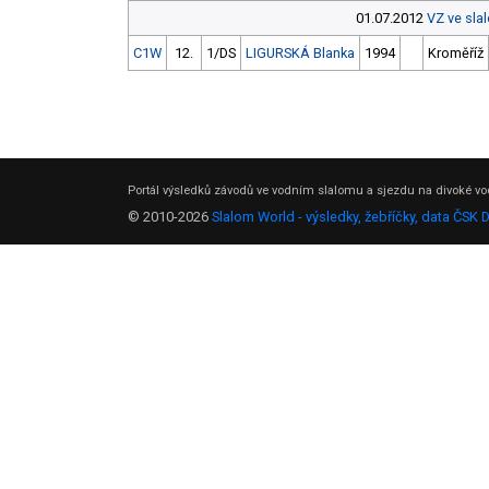
01.07.2012
VZ ve sla
C1W
12.
1/DS
LIGURSKÁ Blanka
1994
Kroměříž
Portál výsledků závodů ve vodním slalomu a sjezdu na divoké vod
© 2010-2026
Slalom World - výsledky, žebříčky, data ČSK 