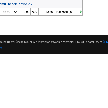
lomu - neděle, závod č.2
188.80
52
0.00
999
240.80
108.50/82,0
0
ě na území České republiky a vybraných závodů v zahraničí. Projekt je vlastnictvím
ČSK
DV