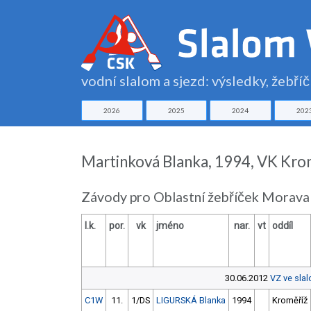
vodní slalom a sjezd: výsledky, žebří
2026
2025
2024
202
Martinková Blanka, 1994, VK Kro
Závody pro Oblastní žebříček Morava
l.k.
por.
vk
jméno
nar.
vt
oddíl
30.06.2012
VZ ve sla
C1W
11.
1/DS
LIGURSKÁ Blanka
1994
Kroměříž