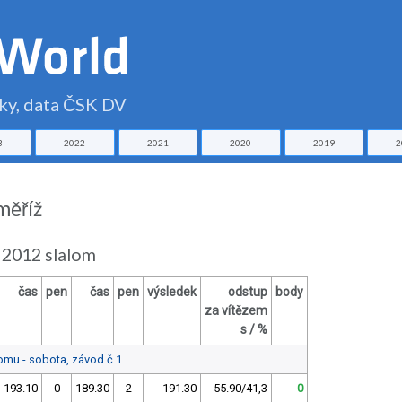
čky, data ČSK DV
3
2022
2021
2020
2019
2
měříž
 2012 slalom
čas
pen
čas
pen
výsledek
odstup
body
za vítězem
s / %
lomu - sobota, závod č.1
193.10
0
189.30
2
191.30
55.90/41,3
0