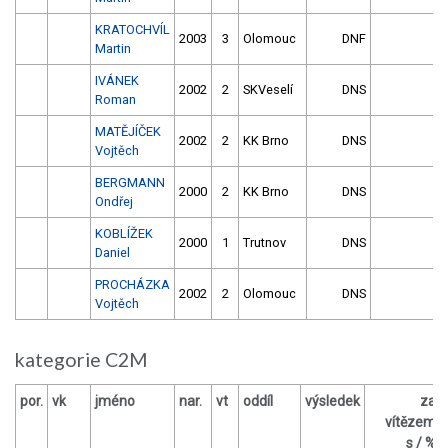
KRATOCHVÍL
2003
3
Olomouc
DNF
Martin
IVÁNEK
2002
2
SKVeselí
DNS
Roman
MATĚJÍČEK
2002
2
KK Brno
DNS
Vojtěch
BERGMANN
2000
2
KK Brno
DNS
Ondřej
KOBLÍŽEK
2000
1
Trutnov
DNS
Daniel
PROCHÁZKA
2002
2
Olomouc
DNS
Vojtěch
kategorie C2M
por.
vk
jméno
nar.
vt
oddíl
výsledek
za
vítězem
s / %