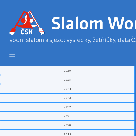
vodní slalom a sjezd: výsledky, žebříčky, data
2026
2025
2024
2023
2022
2021
2020
2019