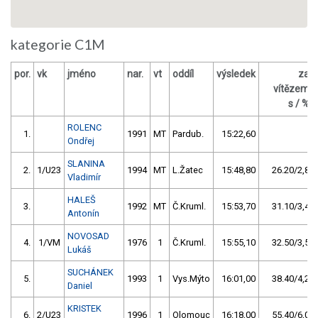
kategorie C1M
por.
vk
jméno
nar.
vt
oddíl
výsledek
za
vítězem
s / %
ROLENC
1.
1991
MT
Pardub.
15:22,60
Ondřej
SLANINA
2.
1/U23
1994
MT
L.Žatec
15:48,80
26.20/2,8
Vladimír
HALEŠ
3.
1992
MT
Č.Kruml.
15:53,70
31.10/3,4
Antonín
NOVOSAD
4.
1/VM
1976
1
Č.Kruml.
15:55,10
32.50/3,5
Lukáš
SUCHÁNEK
5.
1993
1
Vys.Mýto
16:01,00
38.40/4,2
Daniel
KRISTEK
6.
2/U23
1996
1
Olomouc
16:18,00
55.40/6,0