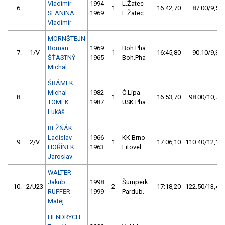
Vladimír
1994
L.Žatec
6.
1
16:42,70
87.00/9,5
SLANINA
1969
L.Žatec
Vladimír
MORNŠTEJN
Roman
1969
Boh.Pha
7.
1/V
1
16:45,80
90.10/9,8
ŠŤASTNÝ
1965
Boh.Pha
Michal
ŠRÁMEK
Michal
1982
Č.Lípa
8.
1
16:53,70
98.00/10,7
TOMEK
1987
USK Pha
Lukáš
REŽŇÁK
Ladislav
1966
KK Brno
9.
2/V
1
17:06,10
110.40/12,1
HOŘÍNEK
1963
Litovel
Jaroslav
WALTER
Jakub
1998
Šumperk
10.
2/U23
2
17:18,20
122.50/13,4
RUFFER
1999
Pardub.
Matěj
HENDRYCH