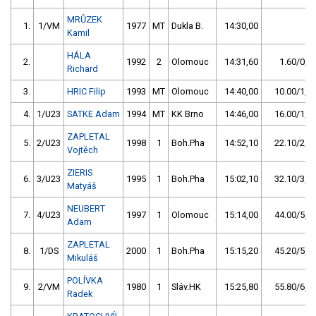
MRŮZEK
1.
1/VM
1977
MT
Dukla B.
14:30,00
Kamil
HÁLA
2.
1992
2
Olomouc
14:31,60
1.60/0,2
Richard
3.
HRIC Filip
1993
MT
Olomouc
14:40,00
10.00/1,1
4.
1/U23
SATKE Adam
1994
MT
KK Brno
14:46,00
16.00/1,8
ZAPLETAL
5.
2/U23
1998
1
Boh.Pha
14:52,10
22.10/2,5
Vojtěch
ZIERIS
6.
3/U23
1995
1
Boh.Pha
15:02,10
32.10/3,7
Matyáš
NEUBERT
7.
4/U23
1997
1
Olomouc
15:14,00
44.00/5,1
Adam
ZAPLETAL
8.
1/DS
2000
1
Boh.Pha
15:15,20
45.20/5,2
Mikuláš
POLÍVKA
9.
2/VM
1980
1
Sláv.HK
15:25,80
55.80/6,4
Radek