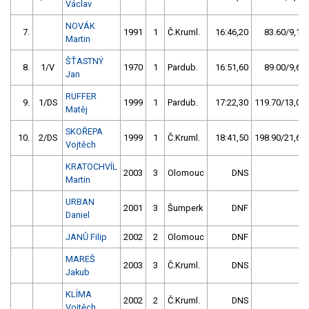
Václav
NOVÁK
7.
1991
1
Č.Kruml.
16:46,20
83.60/9,1
Martin
ŠŤASTNÝ
8.
1/V
1970
1
Pardub.
16:51,60
89.00/9,6
Jan
RUFFER
9.
1/DS
1999
1
Pardub.
17:22,30
119.70/13,0
Matěj
SKOŘEPA
10.
2/DS
1999
1
Č.Kruml.
18:41,50
198.90/21,6
Vojtěch
KRATOCHVÍL
2003
3
Olomouc
DNS
Martin
URBAN
2001
3
Šumperk
DNF
Daniel
JANŮ Filip
2002
2
Olomouc
DNF
MAREŠ
2003
3
Č.Kruml.
DNS
Jakub
KLÍMA
2002
2
Č.Kruml.
DNS
Vojtěch