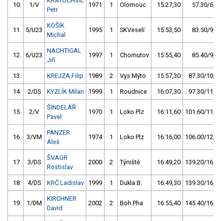
KRATOCHVÍL
10.
1/V
1971
1
Olomouc
15:27,30
57.30/6,6
Petr
KOŠÍK
11.
5/U23
1995
1
SKVeselí
15:53,50
83.50/9,6
Michal
NACHTIGAL
12.
6/U23
1997
1
Chomutov
15:55,40
85.40/9,8
Jiří
13.
KREJZA Filip
1989
2
Vys.Mýto
15:57,30
87.30/10,0
14.
2/DS
KYZLÍK Milan
1999
1
Roudnice
16:07,30
97.30/11,2
ŠINDELÁŘ
15.
2/V
1970
1
Loko Plz
16:11,60
101.60/11,7
Pavel
PANZER
16.
3/VM
1974
1
Loko Plz
16:16,00
106.00/12,2
Aleš
ŠVAGR
17.
3/DS
2000
2
Týniště
16:49,20
139.20/16,0
Rostislav
18.
4/DS
KRČ Ladislav
1999
1
Dukla B.
16:49,30
139.30/16,0
KIRCHNER
19.
1/DM
2002
2
Boh.Pha
16:55,40
145.40/16,7
David