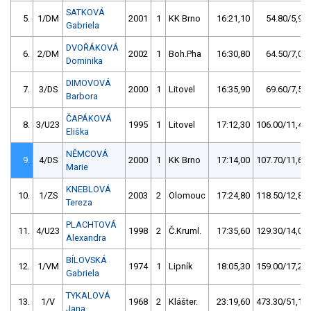
SATKOVÁ
5.
1/DM
2001
1
KK Brno
16:21,10
54.80/5,9
Gabriela
DVOŘÁKOVÁ
6.
2/DM
2002
1
Boh.Pha
16:30,80
64.50/7,0
Dominika
DIMOVOVÁ
7.
3/DS
2000
1
Litovel
16:35,90
69.60/7,5
Barbora
ČAPÁKOVÁ
8.
3/U23
1995
1
Litovel
17:12,30
106.00/11,4
Eliška
NĚMCOVÁ
9.
4/DS
2000
1
KK Brno
17:14,00
107.70/11,6
Marie
KNEBLOVÁ
10.
1/ZS
2003
2
Olomouc
17:24,80
118.50/12,8
Tereza
PLACHTOVÁ
11.
4/U23
1998
2
Č.Kruml.
17:35,60
129.30/14,0
Alexandra
BÍLOVSKÁ
12.
1/VM
1974
1
Lipník
18:05,30
159.00/17,2
Gabriela
TYKALOVÁ
13.
1/V
1968
2
Klášter.
23:19,60
473.30/51,1
Jana