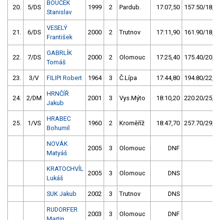
BOUČEK
20.
5/DS
1999
2
Pardub.
17:07,50
157.50/18,1
Stanislav
VESELÝ
21.
6/DS
2000
2
Trutnov
17:11,90
161.90/18,6
František
GABRLÍK
22.
7/DS
2000
2
Olomouc
17:25,40
175.40/20,2
Tomáš
23.
3/V
FILIPI Robert
1964
3
Č.Lípa
17:44,80
194.80/22,4
HRNČÍŘ
24.
2/DM
2001
3
Vys.Mýto
18:10,20
220.20/25,3
Jakub
HRABEC
25.
1/VS
1960
2
Kroměříž
18:47,70
257.70/29,6
Bohumil
NOVÁK
2005
3
Olomouc
DNF
Matyáš
KRATOCHVÍL
2005
3
Olomouc
DNS
Lukáš
SUK Jakub
2002
3
Trutnov
DNS
RUDORFER
2003
3
Olomouc
DNF
Martin