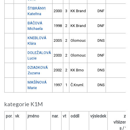
ŠTIBRÁNYI
2000
3
KK Brand
DNF
Kateřina
BÁČOVÁ
1998
2
KK Brand
DNF
Michaela
KNEBLOVÁ
2005
2
Olomouc
DNS
Klára
DOLEŽALOVÁ
2003
2
Olomouc
DNF
Lucie
DZIADKOVÁ
2002
2
KK Brno
DNS
Zuzana
MAŠÍNOVÁ
1997
1
Č.Kruml.
DNS
Marie
kategorie K1M
por.
vk
jméno
nar.
vt
oddíl
výsledek
za
vítězem
s / %