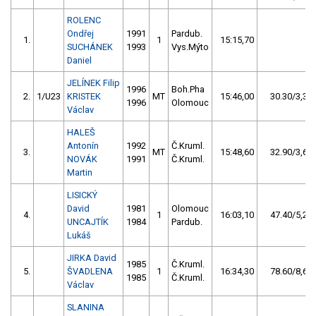
ROLENC
Ondřej
1991
Pardub.
1.
1
15:15,70
SUCHÁNEK
1993
Vys.Mýto
Daniel
JELÍNEK Filip
1996
Boh.Pha
2.
1/U23
KRISTEK
MT
15:46,00
30.30/3,3
1996
Olomouc
Václav
HALEŠ
Antonín
1992
Č.Kruml.
3.
MT
15:48,60
32.90/3,6
NOVÁK
1991
Č.Kruml.
Martin
LISICKÝ
David
1981
Olomouc
4.
1
16:03,10
47.40/5,2
UNCAJTÍK
1984
Pardub.
Lukáš
JIRKA David
1985
Č.Kruml.
5.
ŠVADLENA
1
16:34,30
78.60/8,6
1985
Č.Kruml.
Václav
SLANINA