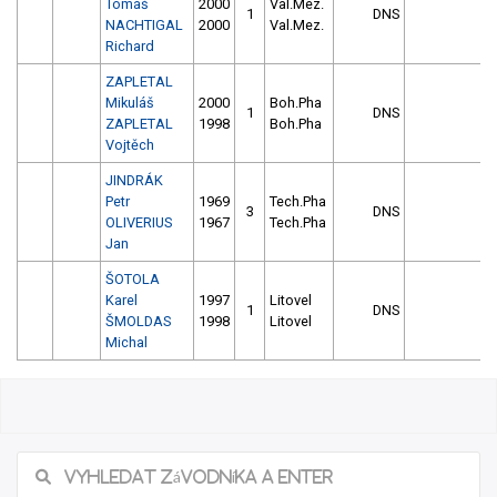
Tomáš
2000
Val.Mez.
1
DNS
NACHTIGAL
2000
Val.Mez.
Richard
ZAPLETAL
Mikuláš
2000
Boh.Pha
1
DNS
ZAPLETAL
1998
Boh.Pha
Vojtěch
JINDRÁK
Petr
1969
Tech.Pha
3
DNS
OLIVERIUS
1967
Tech.Pha
Jan
ŠOTOLA
Karel
1997
Litovel
1
DNS
ŠMOLDAS
1998
Litovel
Michal