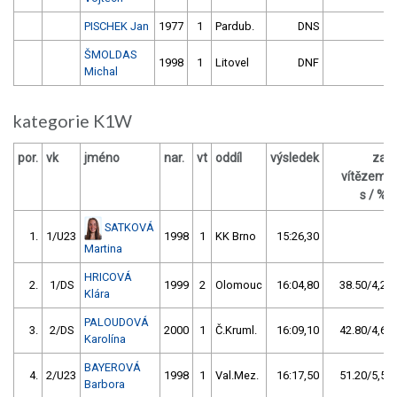
PISCHEK Jan
1977
1
Pardub.
DNS
ŠMOLDAS
1998
1
Litovel
DNF
Michal
kategorie K1W
por.
vk
jméno
nar.
vt
oddíl
výsledek
za
vítězem
s / %
SATKOVÁ
1.
1/U23
1998
1
KK Brno
15:26,30
Martina
HRICOVÁ
2.
1/DS
1999
2
Olomouc
16:04,80
38.50/4,2
Klára
PALOUDOVÁ
3.
2/DS
2000
1
Č.Kruml.
16:09,10
42.80/4,6
Karolína
BAYEROVÁ
4.
2/U23
1998
1
Val.Mez.
16:17,50
51.20/5,5
Barbora