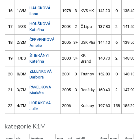
HAUCKOVÁ
16.
1/VM
1978
3
KVS HK
142.20
0
138.40
Ilona
HOUŠKOVÁ
17.
5/ZS
2003
2
Č.Lípa
137.80
2
141.50
Kateřina
ČERVENKOVÁ
18.
2/ZM
2005
3+
USK Pha
144.10
6
139.50
Amélie
ŠTIBRÁNYI
KK
19.
1/DS
2000
3+
140.70
2
148.80
Kateřina
Brand
ZELENKOVÁ
20.
8/DM
2001
3
Trutnov
152.80
0
148.10
Barbora
PAVELKOVÁ
21.
3/ZM
2005
3
Benátky
160.40
2
147.90
Markéta
HORÁKOVÁ
22.
4/ZM
2006
Kralupy
197.60
158
185.20
Julie
kategorie K1M