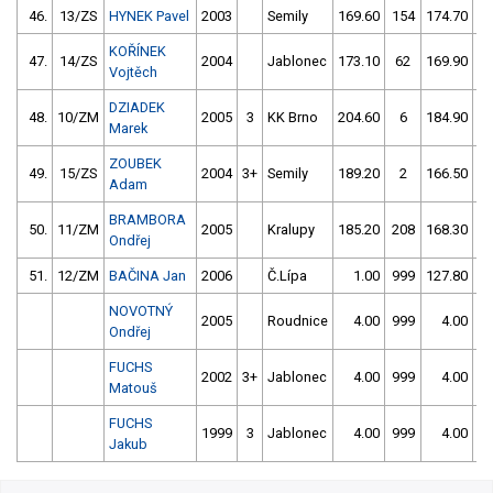
46.
13/ZS
HYNEK Pavel
2003
Semily
169.60
154
174.70
KOŘÍNEK
47.
14/ZS
2004
Jablonec
173.10
62
169.90
1
Vojtěch
DZIADEK
48.
10/ZM
2005
3
KK Brno
204.60
6
184.90
Marek
ZOUBEK
49.
15/ZS
2004
3+
Semily
189.20
2
166.50
5
Adam
BRAMBORA
50.
11/ZM
2005
Kralupy
185.20
208
168.30
6
Ondřej
51.
12/ZM
BAČINA Jan
2006
Č.Lípa
1.00
999
127.80
4
NOVOTNÝ
2005
Roudnice
4.00
999
4.00
9
Ondřej
FUCHS
2002
3+
Jablonec
4.00
999
4.00
9
Matouš
FUCHS
1999
3
Jablonec
4.00
999
4.00
9
Jakub