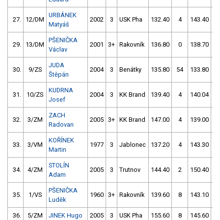
URBÁNEK
27.
12/DM
2002
3
USK Pha
132.40
4
143.40
5
Matyáš
PŠENIČKA
29.
13/DM
2001
3+
Rakovník
136.80
0
138.70
Václav
JUDA
30.
9/ZS
2004
3
Benátky
135.80
54
133.80
Štěpán
KUDRNA
31.
10/ZS
2004
3
KK Brand
139.40
4
140.04
Josef
ZACH
32.
3/ZM
2005
3+
KK Brand
147.00
4
139.00
Radovan
KOŘÍNEK
33.
3/VM
1977
3
Jablonec
137.20
4
143.30
Martin
STOLÍN
34.
4/ZM
2005
3
Trutnov
144.40
2
150.40
Adam
PŠENIČKA
35.
1/VS
1960
3+
Rakovník
139.60
8
143.10
Luděk
36.
5/ZM
JINEK Hugo
2005
3
USK Pha
155.60
8
145.60