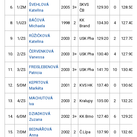
ŠVEHLOVÁ
SKVS
6.
1/ZM
2005
3+
129.30
0
128.50
Kateřina
ČB
BÁČOVÁ
KK
8.
1/U23
1998
2
134.30
4
127.40
Michaela
Brand
RŮŽIČKOVÁ
9.
1/ZS
2003
2
USK Pha
129.20
2
127.70
Kateřina
ČERVENKOVÁ
10.
2/ZS
2003
3+
USK Pha
130.40
4
127.90
Vanessa
FREISLEBENOVÁ
11.
3/ZS
2003
3+
USK Pha
141.70
10
130.40
Patricia
KEPRTOVÁ
12.
5/DM
2001
2
KVS HK
137.40
0
130.60
Markéta
MACHUTOVÁ
13.
4/ZS
2003
2
Kralupy
135.00
2
132.20
Iva
DZIADKOVÁ
14.
6/DM
2002
3+
KK Brno
127.40
6
129.20
Zuzana
BEDNÁŘOVÁ
15.
7/DM
2002
2
Č.Lípa
137.90
0
132.60
Anna