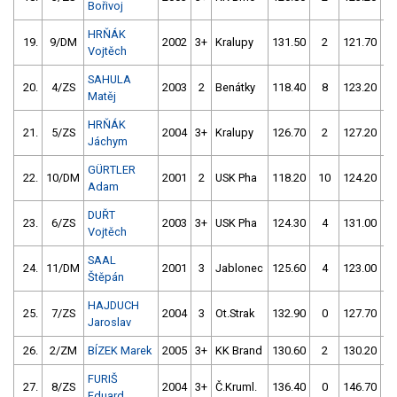
Bořivoj
HRŇÁK
19.
9/DM
2002
3+
Kralupy
131.50
2
121.70
Vojtěch
SAHULA
20.
4/ZS
2003
2
Benátky
118.40
8
123.20
Matěj
HRŇÁK
21.
5/ZS
2004
3+
Kralupy
126.70
2
127.20
Jáchym
GÜRTLER
22.
10/DM
2001
2
USK Pha
118.20
10
124.20
Adam
DUŘT
23.
6/ZS
2003
3+
USK Pha
124.30
4
131.00
Vojtěch
SAAL
24.
11/DM
2001
3
Jablonec
125.60
4
123.00
Štěpán
HAJDUCH
25.
7/ZS
2004
3
Ot.Strak
132.90
0
127.70
Jaroslav
26.
2/ZM
BÍZEK Marek
2005
3+
KK Brand
130.60
2
130.20
FURIŠ
27.
8/ZS
2004
3+
Č.Kruml.
136.40
0
146.70
Eduard