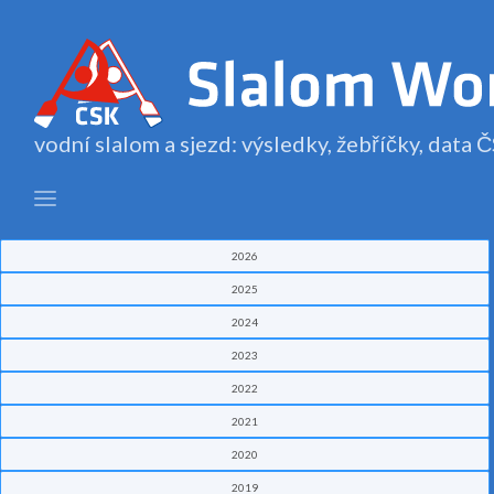
vodní slalom a sjezd: výsledky, žebříčky, data
2026
2025
2024
2023
2022
2021
2020
2019