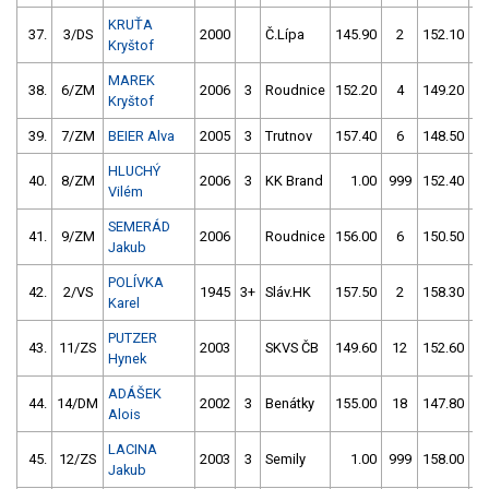
KRUŤA
37.
3/DS
2000
Č.Lípa
145.90
2
152.10
Kryštof
MAREK
38.
6/ZM
2006
3
Roudnice
152.20
4
149.20
Kryštof
39.
7/ZM
BEIER Alva
2005
3
Trutnov
157.40
6
148.50
HLUCHÝ
40.
8/ZM
2006
3
KK Brand
1.00
999
152.40
Vilém
SEMERÁD
41.
9/ZM
2006
Roudnice
156.00
6
150.50
Jakub
POLÍVKA
42.
2/VS
1945
3+
Sláv.HK
157.50
2
158.30
Karel
PUTZER
43.
11/ZS
2003
SKVS ČB
149.60
12
152.60
Hynek
ADÁŠEK
44.
14/DM
2002
3
Benátky
155.00
18
147.80
1
Alois
LACINA
45.
12/ZS
2003
3
Semily
1.00
999
158.00
Jakub