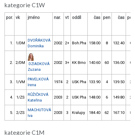
kategorie C1W
por.
vk
jméno
nar.
vt
oddíl
čas
pen
čas
pen
DVOŘÁKOVÁ
1.
1/DM
2002
2+
Boh.Pha
158.00
8
132.40
0
Dominika
2.
2/DM
2002
3+
KK Brno
140.60
60
136.00
0
DZIADKOVÁ
Zuzana
PAVELKOVÁ
3.
1/VM
1974
2
USK Pha
133.90
4
139.50
2
Irena
RŮŽIČKOVÁ
4.
1/ZS
2003
2
USK Pha
148.00
6
149.80
2
Kateřina
MACHUTOVÁ
5.
2/ZS
2003
3
Kralupy
184.40
62
167.10
8
Iva
kategorie C1M