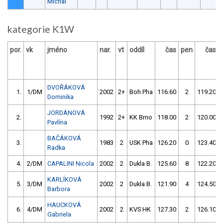
Michal
kategorie K1W
por.
vk
jméno
nar.
vt
oddíl
čas
pen
čas
DVOŘÁKOVÁ
1.
1/DM
2002
2+
Boh.Pha
116.60
2
119.20
Dominika
JORDÁNOVÁ
2.
1992
2+
KK Brno
118.00
2
120.00
Pavlína
BAČÁKOVÁ
3.
1983
2
USK Pha
126.20
0
123.40
Radka
4.
2/DM
CAPALINI Nicola
2002
2
Dukla B.
125.60
8
122.20
KARLÍKOVÁ
5.
3/DM
2002
2
Dukla B.
121.90
4
124.50
Barbora
HAUCKOVÁ
6.
4/DM
2002
2
KVS HK
127.30
2
126.10
Gabriela