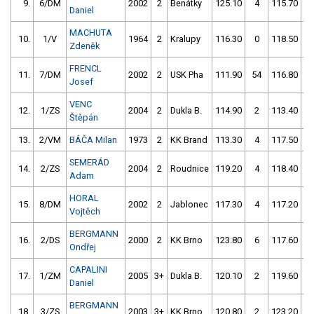
9.
6/DM
2002
2
Benátky
125.10
4
115.70
Daniel
MACHUTA
10.
1/V
1964
2
Kralupy
116.30
0
118.50
Zdeněk
FRENCL
11.
7/DM
2002
2
USK Pha
111.90
54
116.80
Josef
VENC
12.
1/ZS
2004
2
Dukla B.
114.90
2
113.40
Štěpán
13.
2/VM
BÁČA Milan
1973
2
KK Brand
113.30
4
117.50
SEMERÁD
14.
2/ZS
2004
2
Roudnice
119.20
4
118.40
Adam
HORAL
15.
8/DM
2002
2
Jablonec
117.30
4
117.20
Vojtěch
BERGMANN
16.
2/DS
2000
2
KK Brno
123.80
6
117.60
Ondřej
CAPALINI
17.
1/ZM
2005
3+
Dukla B.
120.10
2
119.60
Daniel
BERGMANN
18.
3/ZS
2003
3+
KK Brno
120.80
2
123.20