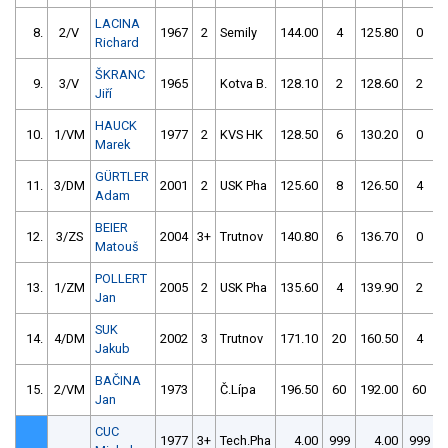
LACINA
8.
2/V
1967
2
Semily
144.00
4
125.80
0
Richard
ŠKRANC
9.
3/V
1965
Kotva B.
128.10
2
128.60
2
Jiří
HAUCK
10.
1/VM
1977
2
KVS HK
128.50
6
130.20
0
Marek
GÜRTLER
11.
3/DM
2001
2
USK Pha
125.60
8
126.50
4
Adam
BEIER
12.
3/ZS
2004
3+
Trutnov
140.80
6
136.70
0
Matouš
POLLERT
13.
1/ZM
2005
2
USK Pha
135.60
4
139.90
2
Jan
SUK
14.
4/DM
2002
3
Trutnov
171.10
20
160.50
4
Jakub
BAČINA
15.
2/VM
1973
Č.Lípa
196.50
60
192.00
60
Jan
CUC
1977
3+
Tech.Pha
4.00
999
4.00
999