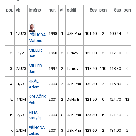
por.
vk
jméno
nar.
vt
oddíl
čas
pen
čas
pen
v
1.
1/U23
1998
1
USK Pha
101.10
2
100.44
4
PŘÍHODA
Matouš
MILLER
2.
1/V
1968
2
Turnov
120.00
2
117.30
0
Jan
MILLER
3.
2/U23
1997
2
Turnov
118.40
110
118.30
0
Jan
KRÁL
4.
1/ZS
2003
2
USK Pha
130.30
2
116.80
2
Adam
KOLÁČEK
5.
1/DM
2001
2
Dukla B.
121.90
0
124.70
12
Petr
ŘÍHA
6.
2/ZS
2003
3+
USK Pha
123.80
6
121.30
2
Matyáš
PŘÍHODA
7.
2/DM
2001
3
USK Pha
123.60
2
131.00
2
Lukáš