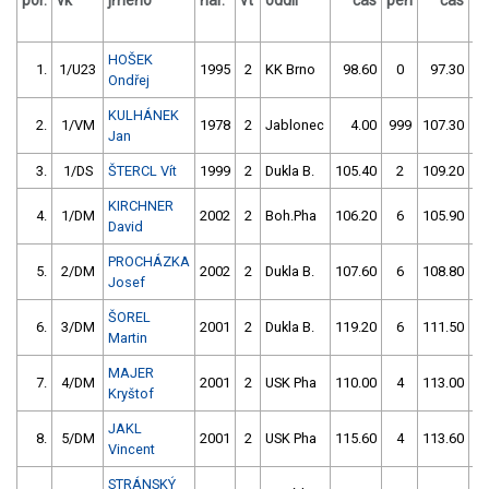
por.
vk
jméno
nar.
vt
oddíl
čas
pen
čas
p
HOŠEK
1.
1/U23
1995
2
KK Brno
98.60
0
97.30
Ondřej
KULHÁNEK
2.
1/VM
1978
2
Jablonec
4.00
999
107.30
Jan
3.
1/DS
ŠTERCL Vít
1999
2
Dukla B.
105.40
2
109.20
KIRCHNER
4.
1/DM
2002
2
Boh.Pha
106.20
6
105.90
David
PROCHÁZKA
5.
2/DM
2002
2
Dukla B.
107.60
6
108.80
Josef
ŠOREL
6.
3/DM
2001
2
Dukla B.
119.20
6
111.50
Martin
MAJER
7.
4/DM
2001
2
USK Pha
110.00
4
113.00
Kryštof
JAKL
8.
5/DM
2001
2
USK Pha
115.60
4
113.60
Vincent
STRÁNSKÝ