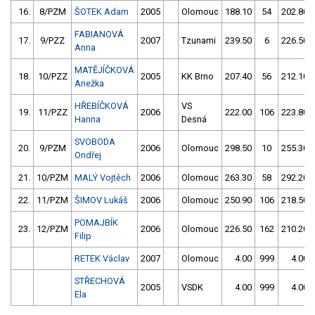
16.
8/PZM
ŠOTEK Adam
2005
Olomouc
188.10
54
202.80
FABIANOVÁ
17.
9/PZZ
2007
Tzunami
239.50
6
226.50
Anna
MATĚJÍČKOVÁ
18.
10/PZZ
2005
KK Brno
207.40
56
212.10
Anežka
HŘEBÍČKOVÁ
VS
19.
11/PZZ
2006
222.00
106
223.80
Hanna
Desná
SVOBODA
20.
9/PZM
2006
Olomouc
298.50
10
255.30
Ondřej
21.
10/PZM
MALÝ Vojtěch
2006
Olomouc
263.30
58
292.20
22.
11/PZM
ŠIMOV Lukáš
2006
Olomouc
250.90
106
218.50
POMAJBÍK
23.
12/PZM
2006
Olomouc
226.50
162
210.20
Filip
RETEK Václav
2007
Olomouc
4.00
999
4.00
STŘECHOVÁ
2005
VSDK
4.00
999
4.00
Ela