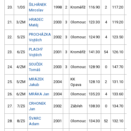
ŠILHÁNEK
20.
1/DS
1998
2
Kroměříž
116.90
2
117.20
4
Miroslav
HRADEC
21.
3/ZM
2003
3
Olomouc
123.30
4
119.20
2
Matěj
PROCHÁZKA
22.
5/ZS
2002
3
Olomouc
124.90
4
123.50
2
Vojtěch
PLACHÝ
23.
6/ZS
2001
3
Kroměříž
141.30
54
126.10
0
Vojtěch
SOUČEK
24.
4/ZM
2003
3
Olomouc
128.90
0
147.70
0
Tomáš
MRÁZEK
KK
25.
5/ZM
2004
128.10
2
131.10
2
Jakub
Opava
26.
6/ZM
MRÁKA Jan
2004
Olomouc
135.20
4
133.60
2
CRHONEK
27.
7/ZS
2002
Zábřeh
138.30
0
134.70
2
Jan
ŠVARC
28.
8/ZS
2001
Olomouc
134.30
52
132.10
6
Adam