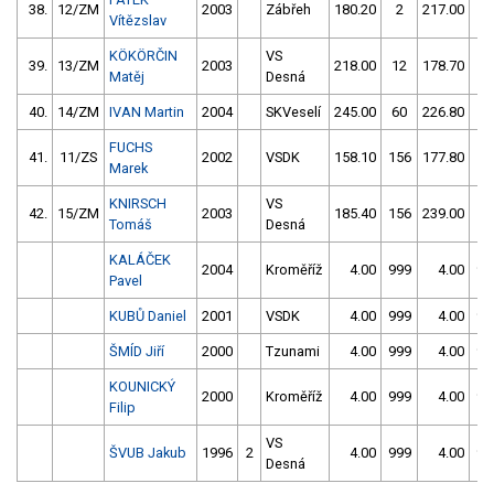
38.
12/ZM
2003
Zábřeh
180.20
2
217.00
4
Vítězslav
KÖKÖRČIN
VS
39.
13/ZM
2003
218.00
12
178.70
5
Matěj
Desná
40.
14/ZM
IVAN Martin
2004
SKVeselí
245.00
60
226.80
8
FUCHS
41.
11/ZS
2002
VSDK
158.10
156
177.80
10
Marek
KNIRSCH
VS
42.
15/ZM
2003
185.40
156
239.00
5
Tomáš
Desná
KALÁČEK
2004
Kroměříž
4.00
999
4.00
99
Pavel
KUBŮ Daniel
2001
VSDK
4.00
999
4.00
99
ŠMÍD Jiří
2000
Tzunami
4.00
999
4.00
99
KOUNICKÝ
2000
Kroměříž
4.00
999
4.00
99
Filip
VS
ŠVUB Jakub
1996
2
4.00
999
4.00
99
Desná