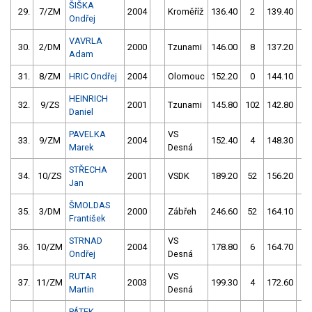
ŠIŠKA
29.
7/ZM
2004
Kroměříž
136.40
2
139.40
0
Ondřej
VAVRLA
30.
2/DM
2000
Tzunami
146.00
8
137.20
4
Adam
31.
8/ZM
HRIC Ondřej
2004
Olomouc
152.20
0
144.10
0
HEINRICH
32.
9/ZS
2001
Tzunami
145.80
102
142.80
4
Daniel
PAVELKA
VS
33.
9/ZM
2004
152.40
4
148.30
0
Marek
Desná
STŘECHA
34.
10/ZS
2001
VSDK
189.20
52
156.20
4
Jan
ŠMOLDAS
35.
3/DM
2000
Zábřeh
246.60
52
164.10
4
František
STRNAD
VS
36.
10/ZM
2004
178.80
6
164.70
4
Ondřej
Desná
RUTAR
VS
37.
11/ZM
2003
199.30
4
172.60
6
Martin
Desná
PÁTEK