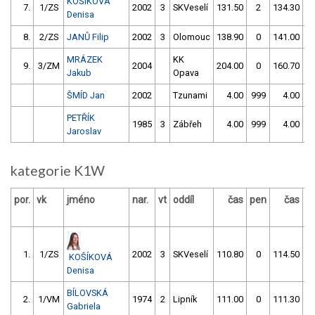
KOŠÍKOVÁ
7.
1/ZS
2002
3
SKVeselí
131.50
2
134.30
Denisa
8.
2/ZS
JANŮ Filip
2002
3
Olomouc
138.90
0
141.00
MRÁZEK
KK
9.
3/ZM
2004
204.00
0
160.70
Jakub
Opava
ŠMÍD Jan
2002
Tzunami
4.00
999
4.00
9
PETŘÍK
1985
3
Zábřeh
4.00
999
4.00
9
Jaroslav
kategorie K1W
por.
vk
jméno
nar.
vt
oddíl
čas
pen
čas
p
1.
1/ZS
2002
3
SKVeselí
110.80
0
114.50
KOŠÍKOVÁ
Denisa
BÍLOVSKÁ
2.
1/VM
1974
2
Lipník
111.00
0
111.30
Gabriela