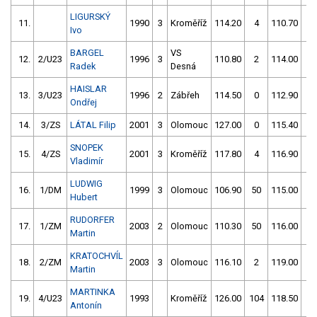
LIGURSKÝ
11.
1990
3
Kroměříž
114.20
4
110.70
2
Ivo
BARGEL
VS
12.
2/U23
1996
3
110.80
2
114.00
0
Radek
Desná
HAISLAR
13.
3/U23
1996
2
Zábřeh
114.50
0
112.90
0
Ondřej
14.
3/ZS
LÁTAL Filip
2001
3
Olomouc
127.00
0
115.40
0
SNOPEK
15.
4/ZS
2001
3
Kroměříž
117.80
4
116.90
0
Vladimír
LUDWIG
16.
1/DM
1999
3
Olomouc
106.90
50
115.00
2
Hubert
RUDORFER
17.
1/ZM
2003
2
Olomouc
110.30
50
116.00
2
Martin
KRATOCHVÍL
18.
2/ZM
2003
3
Olomouc
116.10
2
119.00
0
Martin
MARTINKA
19.
4/U23
1993
Kroměříž
126.00
104
118.50
0
Antonín