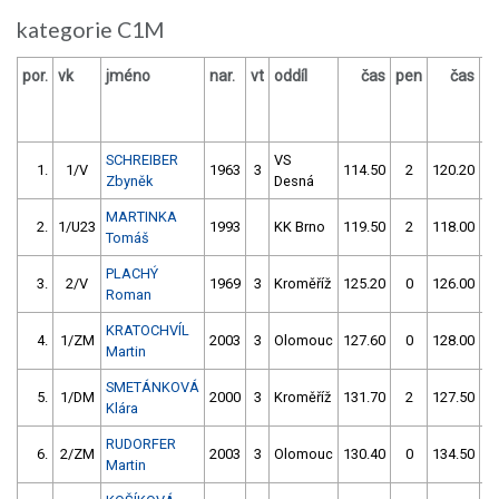
kategorie C1M
por.
vk
jméno
nar.
vt
oddíl
čas
pen
čas
p
SCHREIBER
VS
1.
1/V
1963
3
114.50
2
120.20
Zbyněk
Desná
MARTINKA
2.
1/U23
1993
KK Brno
119.50
2
118.00
Tomáš
PLACHÝ
3.
2/V
1969
3
Kroměříž
125.20
0
126.00
Roman
KRATOCHVÍL
4.
1/ZM
2003
3
Olomouc
127.60
0
128.00
Martin
SMETÁNKOVÁ
5.
1/DM
2000
3
Kroměříž
131.70
2
127.50
Klára
RUDORFER
6.
2/ZM
2003
3
Olomouc
130.40
0
134.50
Martin