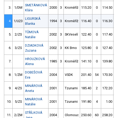
SMETÁNKOVÁ
3.
1/DM
2000
3
Kroměříž
115.20
0
114.50
Klára
LIGURSKÁ
4.
1/U23
1994
3
Kroměříž
116.40
0
116.30
Blanka
TŮMOVÁ
5.
2/ZS
2002
3
SKVeselí
122.40
0
117.40
Natálie
DZIADKOVÁ
6.
3/ZS
2002
3
KK Brno
125.80
0
127.40
Zuzana
HROUZKOVÁ
7.
1985
3
Kroměříž
141.10
0
139.80
Alena
DOBEŠOVÁ
8.
1/ZM
2004
VSDK
201.40
54
170.30
Eva
MINÁROVÁ
9.
4/ZS
2001
Tzunami
185.40
2
172.20
Aneta
MINÁROVÁ
10.
5/ZS
2001
Tzunami
191.80
4
1.00
9
Natálie
STŘÍLKOVÁ
11.
2/ZM
2004
Olomouc
250.60
60
258.20
Jana