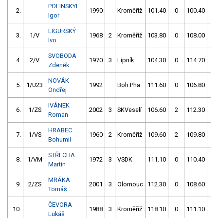
POLINSKYI
2.
1990
Kroměříž
101.40
0
100.40
0
Igor
LIGURSKÝ
3.
1/V
1968
2
Kroměříž
103.80
0
108.00
0
Ivo
SVOBODA
4.
2/V
1970
3
Lipník
104.30
0
114.70
2
Zdeněk
NOVÁK
5.
1/U23
1992
Boh.Pha
111.60
0
106.80
0
Ondřej
IVÁNEK
6.
1/ZS
2002
3
SKVeselí
106.60
2
112.30
0
Roman
HRABEC
7.
1/VS
1960
2
Kroměříž
109.60
2
109.80
0
Bohumil
STŘECHA
8.
1/VM
1972
3
VSDK
111.10
0
110.40
0
Martin
MRÁKA
9.
2/ZS
2001
3
Olomouc
112.30
0
108.60
2
Tomáš
ČEVORA
10.
1988
3
Kroměříž
118.10
0
111.10
0
Lukáš