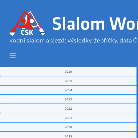
vodní slalom a sjezd: výsledky, žebříčky, data
2026
2025
2024
2023
2022
2021
2020
2019