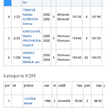
Ivo
TŮMOVÁ
Natálie
2002
SKVeselí
4.
1/ZS
3
147.20
4
147.90
4
KOŠÍKOVÁ
2002
SKVeselí
Denisa
KRATOCHVÍL
Martin
2003
Olomouc
5.
2/ZS
3
154.60
4
167.30
16
PROCHÁZKA
2002
Olomouc
Vojtěch
HRADEC
2003
Olomouc
6.
1/ZM
Matěj
3
165.60
62
164.20
10
2004
Olomouc
MRÁKA Jan
kategorie K1M
por.
vk
jméno
nar.
vt
oddíl
čas
pen
čas
pe
LOUČKA
1.
1982
2
Kroměříž
95.00
2
98.50
0
Marek