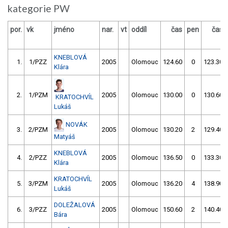
kategorie PW
por.
vk
jméno
nar.
vt
oddíl
čas
pen
čas
KNEBLOVÁ
1.
1/PZZ
2005
Olomouc
124.60
0
123.30
Klára
2.
1/PZM
2005
Olomouc
130.00
0
130.60
KRATOCHVÍL
Lukáš
NOVÁK
3.
2/PZM
2005
Olomouc
130.20
2
129.40
Matyáš
KNEBLOVÁ
4.
2/PZZ
2005
Olomouc
136.50
0
133.30
Klára
KRATOCHVÍL
5.
3/PZM
2005
Olomouc
136.20
4
138.90
Lukáš
DOLEŽALOVÁ
6.
3/PZZ
2005
Olomouc
150.60
2
140.40
Bára