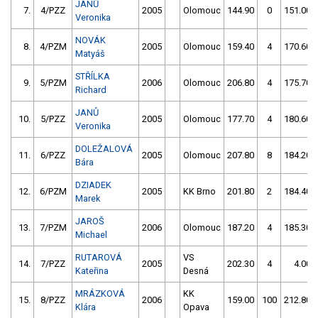
JANŮ
7.
4/PZZ
2005
Olomouc
144.90
0
151.00
Veronika
NOVÁK
8.
4/PZM
2005
Olomouc
159.40
4
170.60
Matyáš
STŘÍLKA
9.
5/PZM
2006
Olomouc
206.80
4
175.70
Richard
JANŮ
10.
5/PZZ
2005
Olomouc
177.70
4
180.60
Veronika
DOLEŽALOVÁ
11.
6/PZZ
2005
Olomouc
207.80
8
184.20
Bára
DZIADEK
12.
6/PZM
2005
KK Brno
201.80
2
184.40
Marek
JAROŠ
13.
7/PZM
2006
Olomouc
187.20
4
185.30
Michael
RUTAROVÁ
VS
14.
7/PZZ
2005
202.30
4
4.00
Kateřina
Desná
MRÁZKOVÁ
KK
15.
8/PZZ
2006
159.00
100
212.80
Klára
Opava