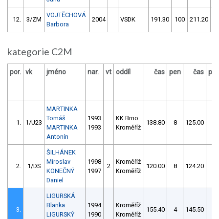
VOJTĚCHOVÁ
12.
3/ZM
2004
VSDK
191.30
100
211.20
5
Barbora
kategorie C2M
por.
vk
jméno
nar.
vt
oddíl
čas
pen
čas
pe
MARTINKA
Tomáš
1993
KK Brno
1.
1/U23
138.80
8
125.00
0
MARTINKA
1993
Kroměříž
Antonín
ŠILHÁNEK
Miroslav
1998
Kroměříž
2.
1/DS
2
120.00
8
124.20
2
KONEČNÝ
1997
Kroměříž
Daniel
LIGURSKÁ
Blanka
1994
Kroměříž
3.
155.40
4
145.50
2
LIGURSKÝ
1990
Kroměříž