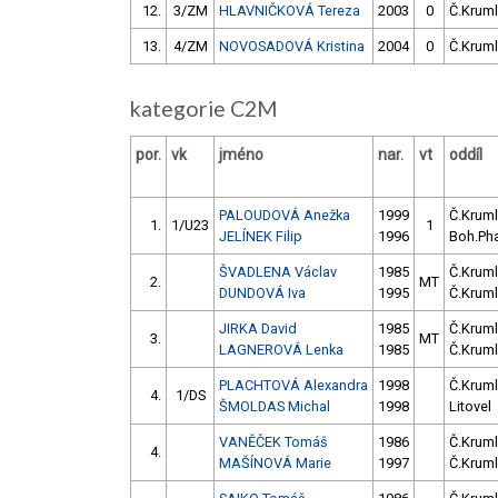
12.
3/ZM
HLAVNIČKOVÁ Tereza
2003
0
Č.Kruml
13.
4/ZM
NOVOSADOVÁ Kristina
2004
0
Č.Kruml
kategorie C2M
por.
vk
jméno
nar.
vt
oddíl
PALOUDOVÁ Anežka
1999
Č.Kruml
1.
1/U23
1
JELÍNEK Filip
1996
Boh.Ph
ŠVADLENA Václav
1985
Č.Kruml
2.
MT
DUNDOVÁ Iva
1995
Č.Kruml
JIRKA David
1985
Č.Kruml
3.
MT
LAGNEROVÁ Lenka
1985
Č.Kruml
PLACHTOVÁ Alexandra
1998
Č.Kruml
4.
1/DS
ŠMOLDAS Michal
1998
Litovel
VANĚČEK Tomáš
1986
Č.Kruml
4.
MAŠÍNOVÁ Marie
1997
Č.Kruml