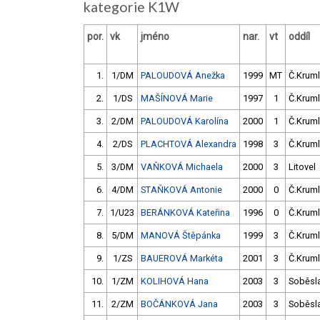
kategorie K1W
por.
vk
jméno
nar.
vt
oddíl
1.
1/DM
PALOUDOVÁ Anežka
1999
MT
Č.Kruml
2.
1/DS
MAŠÍNOVÁ Marie
1997
1
Č.Kruml
3.
2/DM
PALOUDOVÁ Karolína
2000
1
Č.Kruml
4.
2/DS
PLACHTOVÁ Alexandra
1998
3
Č.Kruml
5.
3/DM
VAŇKOVÁ Michaela
2000
3
Litovel
6.
4/DM
STAŇKOVÁ Antonie
2000
0
Č.Kruml
7.
1/U23
BERÁNKOVÁ Kateřina
1996
0
Č.Kruml
8.
5/DM
MANOVÁ Štěpánka
1999
3
Č.Kruml
9.
1/ZS
BAUEROVÁ Markéta
2001
3
Č.Kruml
10.
1/ZM
KOLIHOVÁ Hana
2003
3
Soběsl
11.
2/ZM
BOČÁNKOVÁ Jana
2003
3
Soběsl