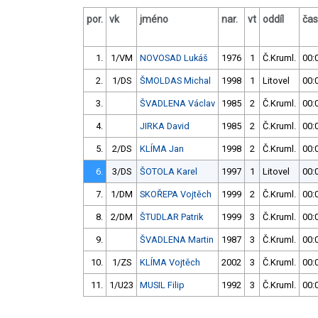
por.
vk
jméno
nar.
vt
oddíl
čas
1.
1/VM
NOVOSAD Lukáš
1976
1
Č.Kruml.
00:
2.
1/DS
ŠMOLDAS Michal
1998
1
Litovel
00:
3.
ŠVADLENA Václav
1985
2
Č.Kruml.
00:
4.
JIRKA David
1985
2
Č.Kruml.
00:
5.
2/DS
KLÍMA Jan
1998
2
Č.Kruml.
00:
6.
3/DS
ŠOTOLA Karel
1997
1
Litovel
00:
7.
1/DM
SKOŘEPA Vojtěch
1999
2
Č.Kruml.
00:
8.
2/DM
ŠTUDLAR Patrik
1999
3
Č.Kruml.
00:
9.
ŠVADLENA Martin
1987
3
Č.Kruml.
00:
10.
1/ZS
KLÍMA Vojtěch
2002
3
Č.Kruml.
00:
11.
1/U23
MUSIL Filip
1992
3
Č.Kruml.
00: