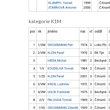
KLAMPFL Tomáš
1999
Č.Kruml
STAŇKOVÁ Antonie
2000
Č.Kruml
kategorie K1M
por.
vk
jméno
nar.
vt
oddíl
1.
1/VM
GROSSMANN Petr
1974
2
Loko Plz
2.
2/VM
KLEIN Pavel
1976
2
RK Týn
3.
HÁŠA Michal
1981
2
Bechyně
4.
1/V
KOUDELKA Tomáš
1964
2
Č.Kruml.
5.
1/ZS
KLEIN Pavel
2001
3
Č.Kruml.
6.
3/VM
KRESL Ladislav
1972
3
Č.Kruml.
7.
4/VM
UHLÍK František
1975
2
Bechyně
8.
2/V
PALOUDA Tomáš
1969
3
Č.Kruml.
9.
1/VS
GROSSMANN Zdeněk
1939
3
Č.Kruml.