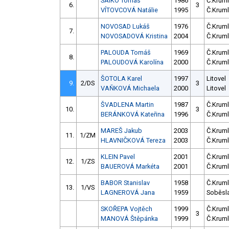
SAIKO Tomáš
1986
Č.Kruml
6.
3
VÍTOVCOVÁ Natálie
1995
Č.Kruml
NOVOSAD Lukáš
1976
Č.Kruml
7.
NOVOSADOVÁ Kristina
2004
Č.Kruml
PALOUDA Tomáš
1969
Č.Kruml
8.
PALOUDOVÁ Karolína
2000
Č.Kruml
ŠOTOLA Karel
1997
Litovel
9.
2/DS
3
VAŇKOVÁ Michaela
2000
Litovel
ŠVADLENA Martin
1987
Č.Kruml
10.
3
BERÁNKOVÁ Kateřina
1996
Č.Kruml
MAREŠ Jakub
2003
Č.Kruml
11.
1/ZM
HLAVNIČKOVÁ Tereza
2003
Č.Kruml
KLEIN Pavel
2001
Č.Kruml
12.
1/ZS
BAUEROVÁ Markéta
2001
Č.Kruml
BABOR Stanislav
1958
Č.Kruml
13.
1/VS
LAGNEROVÁ Jana
1959
Soběsl
SKOŘEPA Vojtěch
1999
Č.Kruml
3
MANOVÁ Štěpánka
1999
Č.Kruml