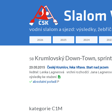
vodní slalom a sjezd: výsledky, žebří
2026
2025
2024
202
Krumlovský Down-Town, sprin
58
23.05.2015
Český Krumlov, řeka Vltava. Start nad jezem
ředitel: Lenka Lagnerová vrchní rozhodčí: Jana Lagnerov
výsledky ke stažení:
absolutní pořadí
P
kategorie C1M