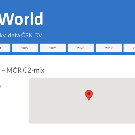
čky, data ČSK DV
3
2022
2021
2020
2019
2
t + MČR C2-mix
á