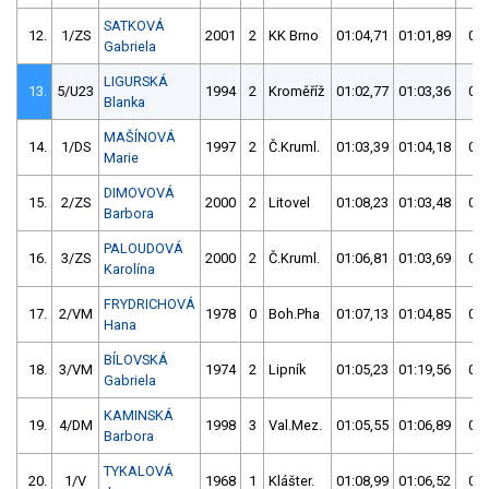
SATKOVÁ
12.
1/ZS
2001
2
KK Brno
01:04,71
01:01,89
01:
Gabriela
LIGURSKÁ
13.
5/U23
1994
2
Kroměříž
01:02,77
01:03,36
01:
Blanka
MAŠÍNOVÁ
14.
1/DS
1997
2
Č.Kruml.
01:03,39
01:04,18
01:
Marie
DIMOVOVÁ
15.
2/ZS
2000
2
Litovel
01:08,23
01:03,48
01:
Barbora
PALOUDOVÁ
16.
3/ZS
2000
2
Č.Kruml.
01:06,81
01:03,69
01:
Karolína
FRYDRICHOVÁ
17.
2/VM
1978
0
Boh.Pha
01:07,13
01:04,85
01:
Hana
BÍLOVSKÁ
18.
3/VM
1974
2
Lipník
01:05,23
01:19,56
01:
Gabriela
KAMINSKÁ
19.
4/DM
1998
3
Val.Mez.
01:05,55
01:06,89
01:
Barbora
TYKALOVÁ
20.
1/V
1968
1
Klášter.
01:08,99
01:06,52
01: