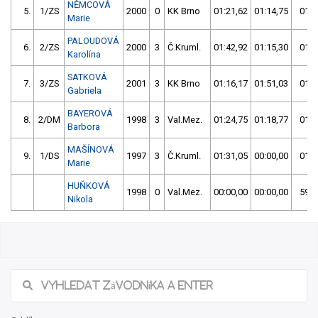
NĚMCOVÁ
5.
1/ZS
2000
0
KK Brno
01:21,62
01:14,75
01:1
Marie
PALOUDOVÁ
6.
2/ZS
2000
3
Č.Kruml.
01:42,92
01:15,30
01:1
Karolína
SATKOVÁ
7.
3/ZS
2001
3
KK Brno
01:16,17
01:51,03
01:1
Gabriela
BAYEROVÁ
8.
2/DM
1998
3
Val.Mez.
01:24,75
01:18,77
01:1
Barbora
MAŠÍNOVÁ
9.
1/DS
1997
3
Č.Kruml.
01:31,05
00:00,00
01:3
Marie
HUŇKOVÁ
1998
0
Val.Mez.
00:00,00
00:00,00
59:5
Nikola