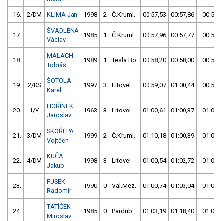
16.
2/DM
KLÍMA Jan
1998
2
Č.Kruml.
00:57,53
00:57,86
00:57,
ŠVADLENA
17.
1985
1
Č.Kruml.
00:57,96
00:57,77
00:57,
Václav
MALACH
18.
1989
1
Tesla Bo
00:58,20
00:58,00
00:58,
Tobiáš
ŠOTOLA
19.
2/DS
1997
3
Litovel
00:59,07
01:00,44
00:59,
Karel
HOŘÍNEK
20.
1/V
1963
3
Litovel
01:00,61
01:00,37
01:00,
Jaroslav
SKOŘEPA
21.
3/DM
1999
2
Č.Kruml.
01:10,18
01:00,39
01:00,
Vojtěch
KUČA
22.
4/DM
1998
3
Litovel
01:00,54
01:02,72
01:00,
Jakub
FUSEK
23.
1990
0
Val.Mez.
01:00,74
01:03,04
01:00,
Radomír
TATÍČEK
24.
1985
0
Pardub.
01:03,19
01:18,40
01:03,
Miroslav