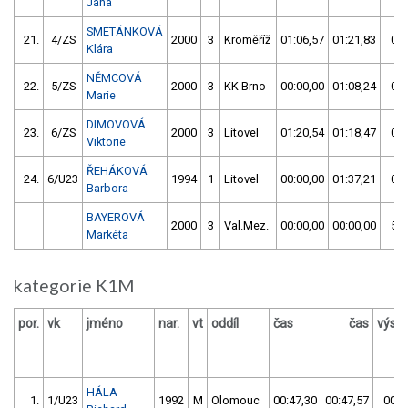
Jana
SMETÁNKOVÁ
21.
4/ZS
2000
3
Kroměříž
01:06,57
01:21,83
01:
Klára
NĚMCOVÁ
22.
5/ZS
2000
3
KK Brno
00:00,00
01:08,24
01:
Marie
DIMOVOVÁ
23.
6/ZS
2000
3
Litovel
01:20,54
01:18,47
01:
Viktorie
ŘEHÁKOVÁ
24.
6/U23
1994
1
Litovel
00:00,00
01:37,21
01:
Barbora
BAYEROVÁ
2000
3
Val.Mez.
00:00,00
00:00,00
59:
Markéta
kategorie K1M
por.
vk
jméno
nar.
vt
oddíl
čas
čas
výsl
HÁLA
1.
1/U23
1992
M
Olomouc
00:47,30
00:47,57
00:4