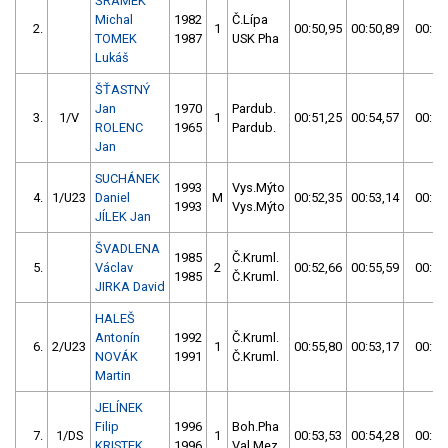
ŠRÁMEK
Michal
1982
Č.Lípa
2.
1
00:50,95
00:50,89
00:50
TOMEK
1987
USK Pha
Lukáš
ŠŤASTNÝ
Jan
1970
Pardub.
3.
1/V
1
00:51,25
00:54,57
00:51
ROLENC
1965
Pardub.
Jan
SUCHÁNEK
1993
Vys.Mýto
4.
1/U23
Daniel
M
00:52,35
00:53,14
00:52
1993
Vys.Mýto
JÍLEK Jan
ŠVADLENA
1985
Č.Kruml.
5.
Václav
2
00:52,66
00:55,59
00:52
1985
Č.Kruml.
JIRKA David
HALEŠ
Antonín
1992
Č.Kruml.
6.
2/U23
1
00:55,80
00:53,17
00:53
NOVÁK
1991
Č.Kruml.
Martin
JELÍNEK
Filip
1996
Boh.Pha
7.
1/DS
1
00:53,53
00:54,28
00:53
KRISTEK
1996
Val.Mez.