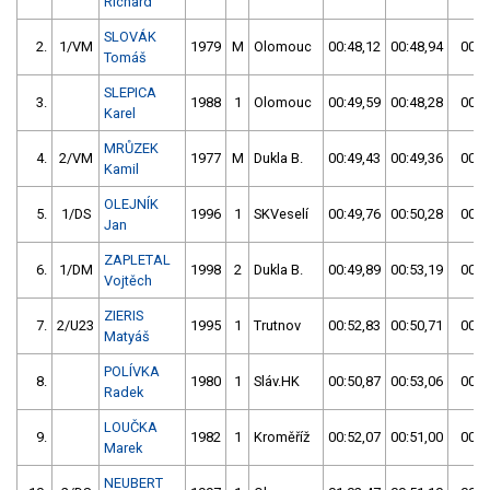
Richard
SLOVÁK
2.
1/VM
1979
M
Olomouc
00:48,12
00:48,94
00:4
Tomáš
SLEPICA
3.
1988
1
Olomouc
00:49,59
00:48,28
00:4
Karel
MRŮZEK
4.
2/VM
1977
M
Dukla B.
00:49,43
00:49,36
00:4
Kamil
OLEJNÍK
5.
1/DS
1996
1
SKVeselí
00:49,76
00:50,28
00:4
Jan
ZAPLETAL
6.
1/DM
1998
2
Dukla B.
00:49,89
00:53,19
00:4
Vojtěch
ZIERIS
7.
2/U23
1995
1
Trutnov
00:52,83
00:50,71
00:5
Matyáš
POLÍVKA
8.
1980
1
Sláv.HK
00:50,87
00:53,06
00:5
Radek
LOUČKA
9.
1982
1
Kroměříž
00:52,07
00:51,00
00:5
Marek
NEUBERT