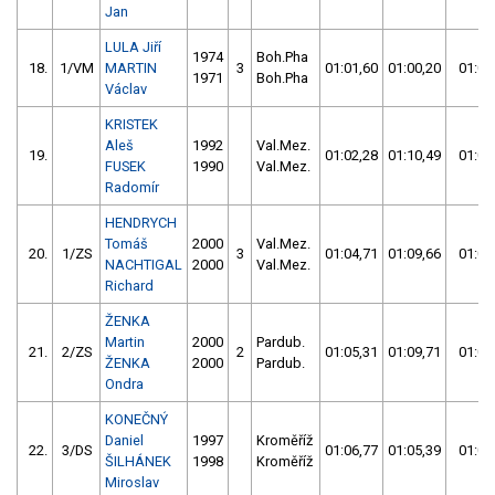
Jan
LULA Jiří
1974
Boh.Pha
18.
1/VM
MARTIN
3
01:01,60
01:00,20
01:00
1971
Boh.Pha
Václav
KRISTEK
Aleš
1992
Val.Mez.
19.
01:02,28
01:10,49
01:02
FUSEK
1990
Val.Mez.
Radomír
HENDRYCH
Tomáš
2000
Val.Mez.
20.
1/ZS
3
01:04,71
01:09,66
01:04
NACHTIGAL
2000
Val.Mez.
Richard
ŽENKA
Martin
2000
Pardub.
21.
2/ZS
2
01:05,31
01:09,71
01:05
ŽENKA
2000
Pardub.
Ondra
KONEČNÝ
Daniel
1997
Kroměříž
22.
3/DS
01:06,77
01:05,39
01:05
ŠILHÁNEK
1998
Kroměříž
Miroslav