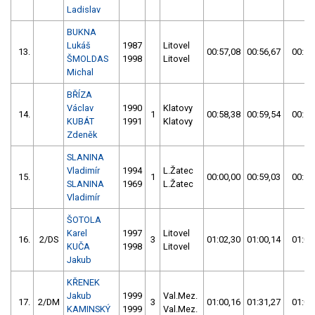
Ladislav
BUKNA
Lukáš
1987
Litovel
13.
00:57,08
00:56,67
00:56
ŠMOLDAS
1998
Litovel
Michal
BŘÍZA
Václav
1990
Klatovy
14.
1
00:58,38
00:59,54
00:58
KUBÁT
1991
Klatovy
Zdeněk
SLANINA
Vladimír
1994
L.Žatec
15.
1
00:00,00
00:59,03
00:59
SLANINA
1969
L.Žatec
Vladimír
ŠOTOLA
Karel
1997
Litovel
16.
2/DS
3
01:02,30
01:00,14
01:00
KUČA
1998
Litovel
Jakub
KŘENEK
Jakub
1999
Val.Mez.
17.
2/DM
3
01:00,16
01:31,27
01:00
KAMINSKÝ
1999
Val.Mez.