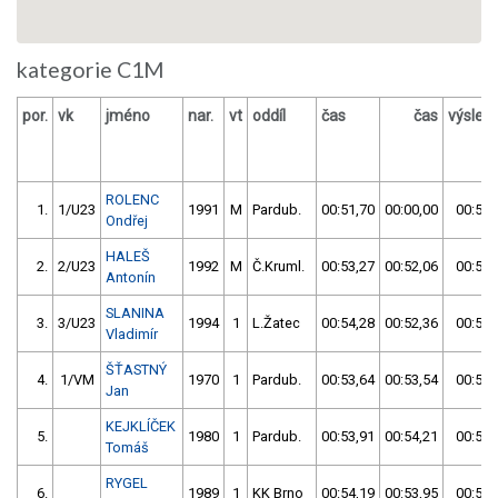
kategorie C1M
por.
vk
jméno
nar.
vt
oddíl
čas
čas
výsled
ROLENC
1.
1/U23
1991
M
Pardub.
00:51,70
00:00,00
00:51,
Ondřej
HALEŠ
2.
2/U23
1992
M
Č.Kruml.
00:53,27
00:52,06
00:52,
Antonín
SLANINA
3.
3/U23
1994
1
L.Žatec
00:54,28
00:52,36
00:52,
Vladimír
ŠŤASTNÝ
4.
1/VM
1970
1
Pardub.
00:53,64
00:53,54
00:53,
Jan
KEJKLÍČEK
5.
1980
1
Pardub.
00:53,91
00:54,21
00:53,
Tomáš
RYGEL
6.
1989
1
KK Brno
00:54,19
00:53,95
00:53,