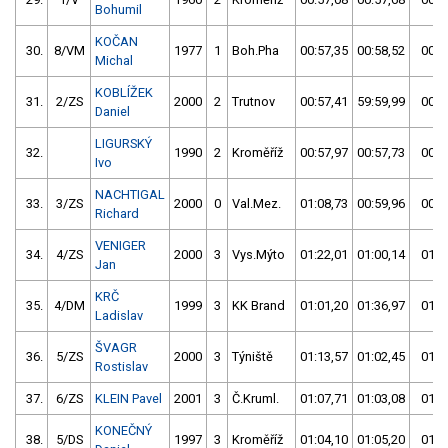
Bohumil
KOČAN
30.
8/VM
1977
1
Boh.Pha
00:57,35
00:58,52
00:5
Michal
KOBLÍŽEK
31.
2/ZS
2000
2
Trutnov
00:57,41
59:59,99
00:5
Daniel
LIGURSKÝ
32.
1990
2
Kroměříž
00:57,97
00:57,73
00:5
Ivo
NACHTIGAL
33.
3/ZS
2000
0
Val.Mez.
01:08,73
00:59,96
00:5
Richard
VENIGER
34.
4/ZS
2000
3
Vys.Mýto
01:22,01
01:00,14
01:0
Jan
KRČ
35.
4/DM
1999
3
KK Brand
01:01,20
01:36,97
01:0
Ladislav
ŠVAGR
36.
5/ZS
2000
3
Týniště
01:13,57
01:02,45
01:0
Rostislav
37.
6/ZS
KLEIN Pavel
2001
3
Č.Kruml.
01:07,71
01:03,08
01:0
KONEČNÝ
38.
5/DS
1997
3
Kroměříž
01:04,10
01:05,20
01:0