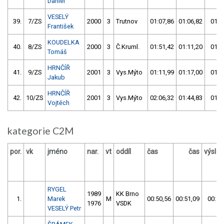
Daniel
VESELÝ
39.
7/ZS
2000
3
Trutnov
01:07,86
01:06,82
01:0
František
KOUDELKA
40.
8/ZS
2000
3
Č.Kruml.
01:51,42
01:11,20
01:1
Tomáš
HRNČÍŘ
41.
9/ZS
2001
3
Vys.Mýto
01:11,99
01:17,00
01:1
Jakub
HRNČÍŘ
42.
10/ZS
2001
3
Vys.Mýto
02:06,32
01:44,83
01:4
Vojtěch
kategorie C2M
por.
vk
jméno
nar.
vt
oddíl
čas
čas
výsle
RYGEL
1989
KK Brno
1.
Marek
M
00:50,56
00:51,09
00:50
1976
VSDK
VESELÝ Petr