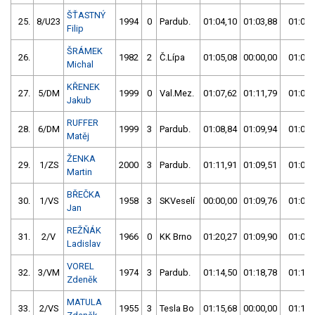
ŠŤASTNÝ
25.
8/U23
1994
0
Pardub.
01:04,10
01:03,88
01:03,
Filip
ŠRÁMEK
26.
1982
2
Č.Lípa
01:05,08
00:00,00
01:05,
Michal
KŘENEK
27.
5/DM
1999
0
Val.Mez.
01:07,62
01:11,79
01:07,
Jakub
RUFFER
28.
6/DM
1999
3
Pardub.
01:08,84
01:09,94
01:08,
Matěj
ŽENKA
29.
1/ZS
2000
3
Pardub.
01:11,91
01:09,51
01:09,
Martin
BŘEČKA
30.
1/VS
1958
3
SKVeselí
00:00,00
01:09,76
01:09,
Jan
REŽŇÁK
31.
2/V
1966
0
KK Brno
01:20,27
01:09,90
01:09,
Ladislav
VOREL
32.
3/VM
1974
3
Pardub.
01:14,50
01:18,78
01:14,
Zdeněk
MATULA
33.
2/VS
1955
3
Tesla Bo
01:15,68
00:00,00
01:15,