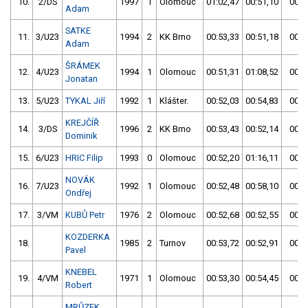
10.
2/DS
1997
1
Olomouc
01:02,47
00:51,10
00:5
Adam
SATKE
11.
3/U23
1994
2
KK Brno
00:53,33
00:51,18
00:5
Adam
ŠRÁMEK
12.
4/U23
1994
1
Olomouc
00:51,31
01:08,52
00:5
Jonatan
13.
5/U23
TYKAL Jiří
1992
1
Klášter.
00:52,03
00:54,83
00:5
KREJČÍŘ
14.
3/DS
1996
2
KK Brno
00:53,43
00:52,14
00:5
Dominik
15.
6/U23
HRIC Filip
1993
0
Olomouc
00:52,20
01:16,11
00:5
NOVÁK
16.
7/U23
1992
1
Olomouc
00:52,48
00:58,10
00:5
Ondřej
17.
3/VM
KUBŮ Petr
1976
2
Olomouc
00:52,68
00:52,55
00:5
KOZDERKA
18.
1985
2
Turnov
00:53,72
00:52,91
00:5
Pavel
KNEBEL
19.
4/VM
1971
1
Olomouc
00:53,30
00:54,45
00:5
Robert
MRŮZEK