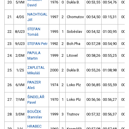
20.
5/VM
1976
0
Dukla B.
00:53,55
00:54,76
00:5
David
NACHTIGAL
21.
4/DS
1997
2
Chomutov
00:54,50
03:15,31
00:5
Jiří
STEFAN
22.
8/U23
1995
1
Soběslav
00:54,52
01:00,95
00:5
Tomáš
23.
9/U23
STEFAN Petr
1992
2
Boh.Pha
00:57,28
00:54,90
00:5
PAPULA
24.
2/DM
1999
2
Litovel
00:58,26
00:55,25
00:5
Martin
ZAPLETAL
25.
1/ZS
2000
2
Dukla B.
00:55,26
01:08,98
00:5
Mikuláš
PANZER
26.
6/VM
1974
2
Loko Plz
00:56,85
00:55,59
00:5
Aleš
ŠINDELÁŘ
27.
7/VM
1970
1
Loko Plz
00:56,56
00:56,27
00:5
Pavel
BOUČEK
28.
3/DM
1999
3
Trutnov
00:57,32
00:56,37
00:5
Stanislav
HRABEC
29.
1/V
1960
2
Kroměříž
00:57,08
00:57,68
00:5