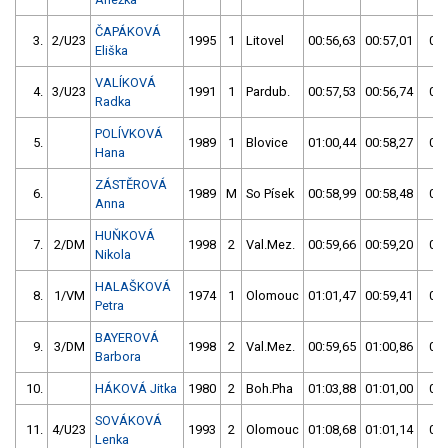
ČAPÁKOVÁ
3.
2/U23
1995
1
Litovel
00:56,63
00:57,01
00:
Eliška
VALÍKOVÁ
4.
3/U23
1991
1
Pardub.
00:57,53
00:56,74
00:
Radka
POLÍVKOVÁ
5.
1989
1
Blovice
01:00,44
00:58,27
00:
Hana
ZÁSTĚROVÁ
6.
1989
M
So Písek
00:58,99
00:58,48
00:
Anna
HUŇKOVÁ
7.
2/DM
1998
2
Val.Mez.
00:59,66
00:59,20
00:
Nikola
HALAŠKOVÁ
8.
1/VM
1974
1
Olomouc
01:01,47
00:59,41
00:
Petra
BAYEROVÁ
9.
3/DM
1998
2
Val.Mez.
00:59,65
01:00,86
00:
Barbora
10.
HÁKOVÁ Jitka
1980
2
Boh.Pha
01:03,88
01:01,00
01:
SOVÁKOVÁ
11.
4/U23
1993
2
Olomouc
01:08,68
01:01,14
01:
Lenka