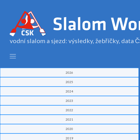
vodní slalom a sjezd: výsledky, žebříčky, data
2026
2025
2024
2023
2022
2021
2020
2019