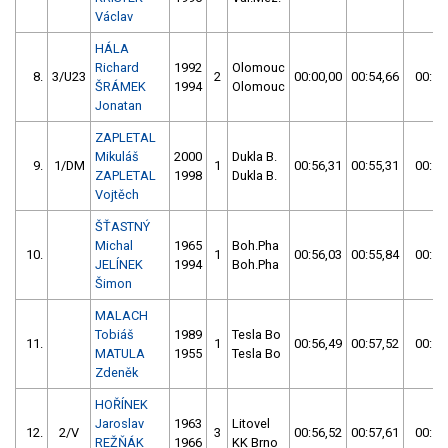
Václav
HÁLA
Richard
1992
Olomouc
8.
3/U23
2
00:00,00
00:54,66
00:54
ŠRÁMEK
1994
Olomouc
Jonatan
ZAPLETAL
Mikuláš
2000
Dukla B.
9.
1/DM
1
00:56,31
00:55,31
00:55
ZAPLETAL
1998
Dukla B.
Vojtěch
ŠŤASTNÝ
Michal
1965
Boh.Pha
10.
1
00:56,03
00:55,84
00:55
JELÍNEK
1994
Boh.Pha
Šimon
MALACH
Tobiáš
1989
Tesla Bo
11.
1
00:56,49
00:57,52
00:56
MATULA
1955
Tesla Bo
Zdeněk
HOŘÍNEK
Jaroslav
1963
Litovel
12.
2/V
3
00:56,52
00:57,61
00:56
REŽŇÁK
1966
KK Brno