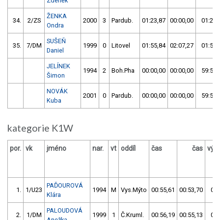
Zdeněk
ŽENKA
34.
2/ZS
2000
3
Pardub.
01:23,87
00:00,00
01:23,
Ondra
SUŠEŇ
35.
7/DM
1999
0
Litovel
01:55,84
02:07,27
01:55,
Daniel
JELÍNEK
1994
2
Boh.Pha
00:00,00
00:00,00
59:59,
Šimon
NOVÁK
2001
0
Pardub.
00:00,00
00:00,00
59:59,
Kuba
kategorie K1W
por.
vk
jméno
nar.
vt
oddíl
čas
čas
výs
PAĎOUROVÁ
1.
1/U23
1994
M
Vys.Mýto
00:55,61
00:53,70
00:
Klára
PALOUDOVÁ
2.
1/DM
1999
1
Č.Kruml.
00:56,19
00:55,13
00:
Anežka