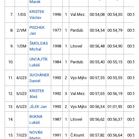
Marek
KRISTEK
7.
1/DS
1996
1
Val.Mez.
00:54,08
00:54,30
00:54,
Václav
PISCHEK
8.
2/VM
1977
1
Pardub.
00:54,54
00:54,79
00:54,
Jan
ŠMOLDAS
9.
1/DM
1998
1
Litovel
00:56,48
00:54,90
00:54,
Michal
UNCAJTÍK
10.
1984
1
Pardub.
00:55,40
00:55,15
00:55,
Lukáš
SUCHÁNEK
11.
4/U23
1993
2
Vys.Mýto
00:57,55
00:55,55
00:55,
Daniel
KRISTEK
12.
5/U23
1992
3
Val.Mez.
00:57,65
00:56,19
00:56,
Aleš
13.
6/U23
JÍLEK Jan
1993
2
Vys.Mýto
00:56,34
01:01,93
00:56,
BUKNA
14.
1987
1
Litovel
00:56,62
00:56,37
00:56,
Lukáš
NOVÁK
15.
7/U23
1991
1
Č.Kruml.
00:57,82
00:56,64
00:56,
Martin