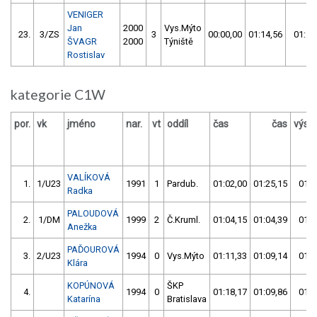
VENIGER
Jan
2000
Vys.Mýto
23.
3/ZS
3
00:00,00
01:14,56
01:14
ŠVAGR
2000
Týniště
Rostislav
kategorie C1W
por.
vk
jméno
nar.
vt
oddíl
čas
čas
výsl
VALÍKOVÁ
1.
1/U23
1991
1
Pardub.
01:02,00
01:25,15
01:0
Radka
PALOUDOVÁ
2.
1/DM
1999
2
Č.Kruml.
01:04,15
01:04,39
01:0
Anežka
PAĎOUROVÁ
3.
2/U23
1994
0
Vys.Mýto
01:11,33
01:09,14
01:0
Klára
KOPÚNOVÁ
ŠKP
4.
1994
0
01:18,17
01:09,86
01:0
Katarína
Bratislava