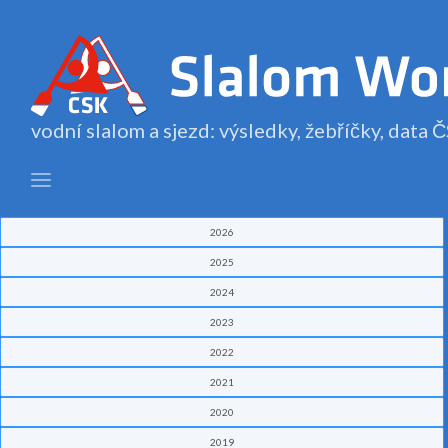
vodní slalom a sjezd: výsledky, žebříčky, data
2026
2025
2024
2023
2022
2021
2020
2019