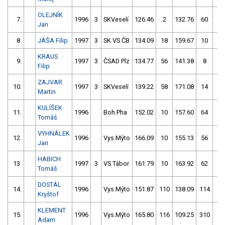
OLEJNÍK
7.
1996
3
SKVeselí
126.46
2
132.76
60
Jan
8.
JÁŠA Filip
1997
3
SK VS ČB
134.09
18
159.67
10
KRAUS
9.
1997
3
ČSAD Plz
134.77
56
141.38
8
Filip
ZAJVAR
10.
1997
3
SKVeselí
139.22
58
171.08
14
Martin
KULÍŠEK
11.
1996
Boh.Pha
152.02
10
157.60
64
Tomáš
VYHNÁLEK
12.
1996
Vys.Mýto
166.09
10
155.13
56
Jan
HABICH
13.
1997
3
VS Tábor
161.79
10
163.92
62
Tomáš
DOSTÁL
14.
1996
Vys.Mýto
151.87
110
138.09
114
Kryštof
KLEMENT
15.
1996
Vys.Mýto
165.80
116
109.25
310
Adam