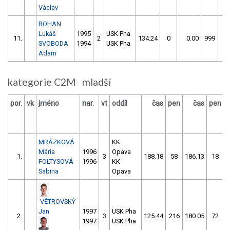
Václav
ROHAN
Lukáš
1995
USK Pha
11.
2
134.24
0
0.00
999
1
SVOBODA
1994
USK Pha
Adam
kategorie C2M mladší
por.
vk
jméno
nar.
vt
oddíl
čas
pen
čas
pen
v
MRÁZKOVÁ
KK
Mária
1996
Opava
1.
3
188.18
58
186.13
18
FOLTYSOVÁ
1996
KK
Sabina
Opava
VĚTROVSKÝ
Jan
1997
USK Pha
2.
3
125.44
216
180.05
72
1997
USK Pha