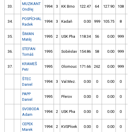
MUZIKANT
33.
1994
3
KK Brno
122.47
64
127.90
108
Ondřej
POSPÍCHAL
34.
1994
3
Kadaň
0.00
999
105.75
8
1
Radek
ŠIMAN
35.
1995
2
USK Pha
118.34
56
0.00
999
1
Matěj
STEFAN
36.
1995
Soběslav
154.86
58
0.00
999
1
Tomáš
KRAMEŠ
37.
1995
Olomouc
171.66
262
0.00
999
1
Petr
ŠTEC
1994
3
Val.Mez.
0.00
0
0.00
0
Daniel
PAPP
1995
Přerov
0.00
0
0.00
0
Daniel
SVOBODA
1994
2
USK Pha
0.00
0
0.00
0
Adam
CEPEK
1994
2
KVSPísek
0.00
0
0.00
0
Marek