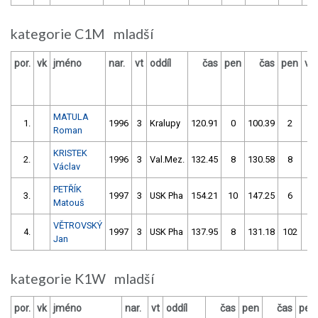
kategorie C1M mladší
por.
vk
jméno
nar.
vt
oddíl
čas
pen
čas
pen
vý
MATULA
1.
1996
3
Kralupy
120.91
0
100.39
2
Roman
KRISTEK
2.
1996
3
Val.Mez.
132.45
8
130.58
8
Václav
PETŘÍK
3.
1997
3
USK Pha
154.21
10
147.25
6
Matouš
VĚTROVSKÝ
4.
1997
3
USK Pha
137.95
8
131.18
102
Jan
kategorie K1W mladší
por.
vk
jméno
nar.
vt
oddíl
čas
pen
čas
pen