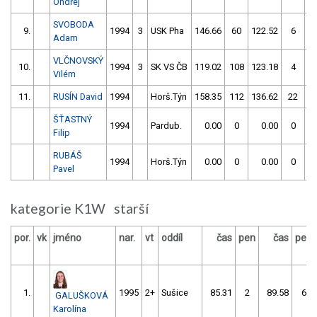
Ondřej
SVOBODA
9.
1994
3
USK Pha
146.66
60
122.52
6
Adam
VLČNOVSKÝ
10.
1994
3
SK VS ČB
119.02
108
123.18
4
Vilém
11.
RUSÍN David
1994
Horš.Týn
158.35
112
136.62
22
ŠŤASTNÝ
1994
Pardub.
0.00
0
0.00
0
Filip
RUBÁŠ
1994
Horš.Týn
0.00
0
0.00
0
Pavel
kategorie K1W starší
por.
vk
jméno
nar.
vt
oddíl
čas
pen
čas
pen
1.
1995
2+
Sušice
85.31
2
89.58
6
GALUŠKOVÁ
Karolína