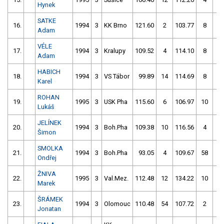
Hynek
SATKE
16.
1994
3
KK Brno
121.60
2
103.77
8
Adam
VÉLE
17.
1994
3
Kralupy
109.52
4
114.10
8
Adam
HABICH
18.
1994
3
VS Tábor
99.89
14
114.69
8
Karel
ROHAN
19.
1995
3
USK Pha
115.60
6
106.97
10
Lukáš
JELÍNEK
20.
1994
3
Boh.Pha
109.38
10
116.56
4
Šimon
SMOLKA
21.
1994
3
Boh.Pha
93.05
4
109.67
58
Ondřej
ŽNIVA
22.
1995
3
Val.Mez.
112.48
12
134.22
10
Marek
ŠRÁMEK
23.
1994
3
Olomouc
110.48
54
107.72
2
Jonatan