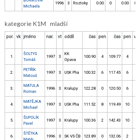
BORIKOVÁ
1996
3
Roztoky
0.00
0
0.00
0
Michaela
kategorie K1M mladší
por.
vk
jméno
nar.
vt
oddíl
čas
pen
čas
pen
vý
ŠOLTYS
KK
1.
1997
3
100.90
4
109.77
4
Tomáš
Opava
PETŘÍK
2.
1997
3
USK Pha
100.32
6
117.45
6
Matouš
MATULA
3.
1996
3
Kralupy
122.28
0
120.50
6
Roman
MATĚJKA
4.
1997
3
USK Pha
111.52
8
119.49
10
Michael
ŠUPOLÍK
5.
1997
3
Kralupy
100.36
2
142.43
10
Pavel
ŠTĚTKA
6.
1996
3
SK VS ČB
123.89
0
132.06
2
Matěj