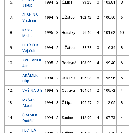
6.
1994
2
Č.Lípa
93.28
0
103.81
8
Jakub
SLANINA
7.
1994
3
L.Žatec
102.42
2
100.50
6
Vladimír
KYNCL
8.
1995
3
Benátky
96.40
4
101.62
10
Michal
PETŘÍČEK
9.
1994
2
L.Žatec
88.78
0
116.34
8
Vojtěch
ZVOLÁNEK
10.
1995
3
Bechyně
103.99
4
99.40
6
Jan
ADÁMEK
11.
1994
2
USK Pha
106.93
6
95.96
6
Filip
12.
VAŠINA Jiří
1994
3
Ostrava
104.01
2
109.72
4
MYŠÁK
13.
1994
3
Č.Lípa
105.57
2
112.05
8
Albert
ŠRÁMEK
14.
1994
3
Sušice
112.90
4
107.73
4
Ondřej
PECHLÁT
15.
1995
3
Sušice
106.40
12
112.20
4