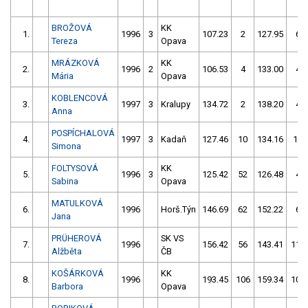
BROŽOVÁ
KK
1.
1996
3
107.23
2
127.95
6
Tereza
Opava
MRÁZKOVÁ
KK
2.
1996
2
106.53
4
133.00
4
Mária
Opava
KOBLENCOVÁ
3.
1997
3
Kralupy
134.72
2
138.20
4
Anna
POSPÍCHALOVÁ
4.
1997
3
Kadaň
127.46
10
134.16
12
Simona
FOLTYSOVÁ
KK
5.
1996
3
125.42
52
126.48
4
Sabina
Opava
MATULKOVÁ
6.
1996
Horš.Týn
146.69
62
152.22
6
Jana
PRÜHEROVÁ
SK VS
7.
1996
156.42
56
143.41
116
Alžběta
ČB
KOŠÁRKOVÁ
KK
8.
1996
193.45
106
159.34
104
Barbora
Opava