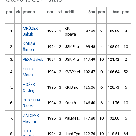
por.
vk
jméno
nar.
vt
oddíl
čas
pen
čas
pen
v
MRÚZEK
KK
1.
1995
2
97.89
2
109.89
4
Jakub
Opava
KOUŠA
2.
1994
2
USK Pha
99.48
4
108.04
10
Šimon
3.
PEXA Jakub
1994
3
USK Pha
117.49
10
121.42
2
CEPEK
4.
1994
2
KVSPísek
102.47
0
106.64
52
Marek
HOŠEK
5.
1995
3
KK Brno
125.06
6
128.73
6
Ondřej
POSPÍCHAL
6.
1994
3
Kadaň
146.40
6
111.76
10
Radek
ZÁTOPEK
7.
1995
3
Val.Mez.
147.80
10
132.00
6
Vladimír
BOTH
8.
1994
3
Horš.Týn
122.76
10
118.51
64