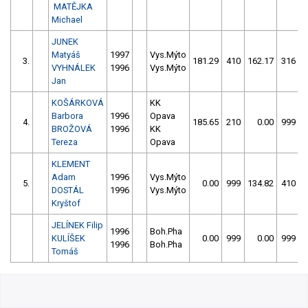
MATĚJKA
Michael
JUNEK
Matyáš
1997
Vys.Mýto
3.
181.29
410
162.17
316
VYHNÁLEK
1996
Vys.Mýto
Jan
KOŠÁRKOVÁ
KK
Barbora
1996
Opava
4.
185.65
210
0.00
999
BROŽOVÁ
1996
KK
Tereza
Opava
KLEMENT
Adam
1996
Vys.Mýto
5.
0.00
999
134.82
410
DOSTÁL
1996
Vys.Mýto
Kryštof
JELÍNEK Filip
1996
Boh.Pha
KULÍŠEK
0.00
999
0.00
999
1996
Boh.Pha
Tomáš