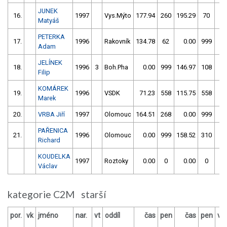
JUNEK
16.
1997
Vys.Mýto
177.94
260
195.29
70
Matyáš
PETERKA
17.
1996
Rakovník
134.78
62
0.00
999
1
Adam
JELÍNEK
18.
1996
3
Boh.Pha
0.00
999
146.97
108
1
Filip
KOMÁREK
19.
1996
VSDK
71.23
558
115.75
558
1
Marek
20.
VRBA Jiří
1997
Olomouc
164.51
268
0.00
999
1
PAŘENICA
21.
1996
Olomouc
0.00
999
158.52
310
1
Richard
KOUDELKA
1997
Roztoky
0.00
0
0.00
0
Václav
kategorie C2M starší
por.
vk
jméno
nar.
vt
oddíl
čas
pen
čas
pen
vý