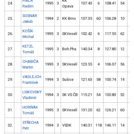
FIALA
KK
24.
1995
3
107.43
6
108.41
54
Radim
Opava
SOSNAR
25.
1994
2
KK Brno
107.35
60
106.28
10
Jakub
KOŠÍK
26.
1995
3
SKVeselí
102.42
6
117.55
62
Michal
KETZL
27.
1995
3
Boh.Pha
140.34
8
127.80
12
Tomáš
CHABIČA
28.
1995
3
SKVeselí
123.55
4
106.07
56
Martin
VADLEJCH
29.
1994
3
Sušice
121.63
58
100.74
14
František
LISKOVSKÝ
30.
1994
3
SK VS ČB
115.21
54
130.83
52
Vladimír
HORŇÁK
31.
1995
3
SKVeselí
131.20
62
126.21
60
Tomáš
STŘECHA
32.
1994
3
VSDK
140.31
118
146.11
14
Petr