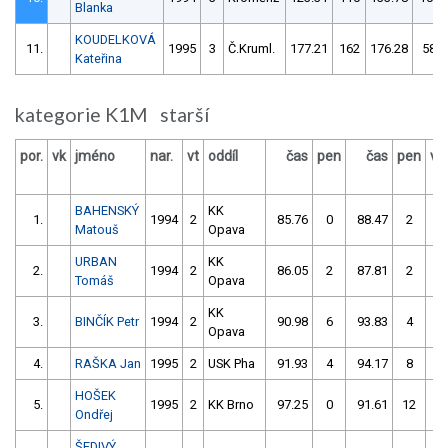
Blanka
KOUDELKOVÁ
11.
1995
3
Č.Kruml.
177.21
162
176.28
58
Kateřina
kategorie K1M starší
por.
vk
jméno
nar.
vt
oddíl
čas
pen
čas
pen
vý
BAHENSKÝ
KK
1.
1994
2
85.76
0
88.47
2
Matouš
Opava
URBAN
KK
2.
1994
2
86.05
2
87.81
2
Tomáš
Opava
KK
3.
BINČÍK Petr
1994
2
90.98
6
93.83
4
Opava
4.
RAŠKA Jan
1995
2
USK Pha
91.93
4
94.17
8
HOŠEK
5.
1995
2
KK Brno
97.25
0
91.61
12
Ondřej
ŠEDIVÝ