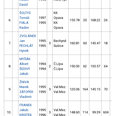
David
ŠOLTYS
KK
Tomáš
1997
Opava
6.
155.78
20
168.22
26
FIALA
1995
KK
Radim
Opava
ZVOLÁNEK
Jan
1995
Bechyně
7.
3
160.81
60
145.47
18
PECHLÁT
1995
Sušice
Hynek
MYŠÁK
Albert
1994
Č.Lípa
8.
2
150.03
62
130.57
64
ŠEDIVÝ
1994
Č.Lípa
Jakub
ŽNIVA
Marek
1995
Val.Mez.
9.
3
120.06
164
145.15
70
ZÁTOPEK
1995
Val.Mez.
Vladimír
FRANEK
Jakub
1995
Val.Mez.
10.
3
148.60
114
99.39
604
KRISTEK
1996
Val.Mez.