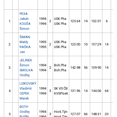
PEXA
Jakub
1994
USK Pha
1.
2
125.64
14
132.01
6
KOUŠA
1994
USK Pha
Šimon
ŠIMAN
Matěj
1995
USK Pha
2.
2
123.00
10
137.29
14
RAŠKA
1995
USK Pha
Jan
JELÍNEK
Šimon
1994
Boh.Pha
3.
2
142.98
56
139.90
14
SMOLKA
1994
Boh.Pha
Ondřej
LISKOVSKÝ
Vladimír
1994
SK VS ČB
4.
3
131.96
14
144.06
64
CEPEK
1994
KVSPísek
Marek
BOTH
Ondřej
1994
Horš.Týn
5.
3
127.07
66
148.31
20
RUSÍN
1994
Horš.Týn