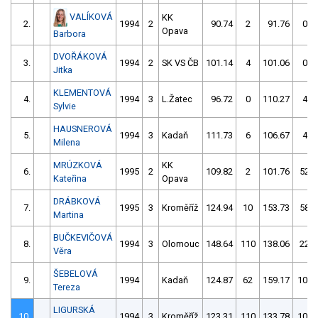
VALÍKOVÁ
KK
2.
1994
2
90.74
2
91.76
0
Opava
Barbora
DVOŘÁKOVÁ
3.
1994
2
SK VS ČB
101.14
4
101.06
0
Jitka
KLEMENTOVÁ
4.
1994
3
L.Žatec
96.72
0
110.27
4
Sylvie
HAUSNEROVÁ
5.
1994
3
Kadaň
111.73
6
106.67
4
Milena
MRÚZKOVÁ
KK
6.
1995
2
109.82
2
101.76
52
Kateřina
Opava
DRÁBKOVÁ
7.
1995
3
Kroměříž
124.94
10
153.73
58
Martina
BUČKEVIČOVÁ
8.
1994
3
Olomouc
148.64
110
138.06
22
Věra
ŠEBELOVÁ
9.
1994
Kadaň
124.87
62
159.17
108
Tereza
LIGURSKÁ
10.
1994
3
Kroměříž
123.31
110
133.78
108