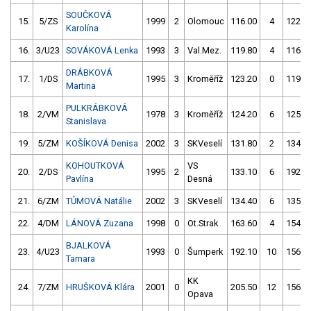
SOUČKOVÁ
15.
5/ZS
1999
2
Olomouc
116.00
4
122.8
Karolína
16.
3/U23
SOVÁKOVÁ Lenka
1993
3
Val.Mez.
119.80
4
116.5
DRÁBKOVÁ
17.
1/DS
1995
3
Kroměříž
123.20
0
119.6
Martina
PULKRÁBKOVÁ
18.
2/VM
1978
3
Kroměříž
124.20
6
125.7
Stanislava
19.
5/ZM
KOŠÍKOVÁ Denisa
2002
3
SKVeselí
131.80
2
134.3
KOHOUTKOVÁ
VS
20.
2/DS
1995
2
133.10
6
192.3
Pavlína
Desná
21.
6/ZM
TŮMOVÁ Natálie
2002
3
SKVeselí
134.40
6
135.0
22.
4/DM
LÁNOVÁ Zuzana
1998
0
Ot.Strak
163.60
4
154.1
BJALKOVÁ
23.
4/U23
1993
0
Šumperk
192.10
10
156.4
Tamara
KK
24.
7/ZM
HRUŠKOVÁ Klára
2001
0
205.50
12
156.3
Opava