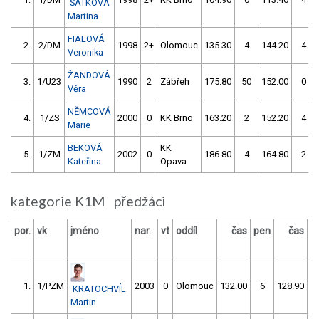
SATKOVÁ
Martina
FIALOVÁ
2.
2/DM
1998
2+
Olomouc
135.30
4
144.20
4
Veronika
ŽANDOVÁ
3.
1/U23
1990
2
Zábřeh
175.80
50
152.00
0
Věra
NĚMCOVÁ
4.
1/ZS
2000
0
KK Brno
163.20
2
152.20
4
Marie
BEKOVÁ
KK
5.
1/ZM
2002
0
186.80
4
164.80
2
Kateřina
Opava
kategorie K1M předžáci
por.
vk
jméno
nar.
vt
oddíl
čas
pen
čas
p
1.
1/PZM
2003
0
Olomouc
132.00
6
128.90
KRATOCHVÍL
Martin