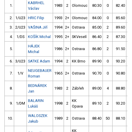
KABRHEL
1.
1983
2
Olomouc
80.30
0
82.40
Václav
2.
1/U23
HRIC Filip
1993
2+
Olomouc
84.00
0
85.60
6
3.
2/U23
VAŠINA Jiří
1994
2+
Ostrava
85.00
2
89.60
4.
1/DS
KOŠÍK Michal
1995
2+
SKVeselí
86.40
2
87.30
HÁJEK
5.
1986
2+
Ostrava
86.80
2
91.50
Michal
6.
3/U23
SATKE Adam
1994
2
KK Brno
89.90
0
93.20
NEUGEBAUER
7.
1/V
1965
2+
Ostrava
90.70
0
90.80
Roman
BEDNÁREK
8.
1983
2
Zábřeh
89.00
4
88.80
Jan
BALARIN
KK
9.
1/DM
1998
2
89.10
2
93.20
Lukáš
Opava
WALOSZEK
10.
1989
2
Ostrava
88.40
50
88.10
Jakub
KK