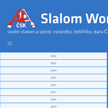
vodní slalom a sjezd: výsledky, žebříčky, data
2026
2025
2024
2023
2022
2021
2020
2019