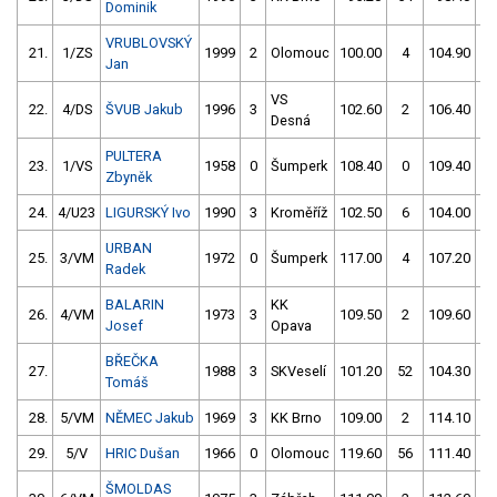
Dominik
VRUBLOVSKÝ
21.
1/ZS
1999
2
Olomouc
100.00
4
104.90
Jan
VS
22.
4/DS
ŠVUB Jakub
1996
3
102.60
2
106.40
Desná
PULTERA
23.
1/VS
1958
0
Šumperk
108.40
0
109.40
Zbyněk
24.
4/U23
LIGURSKÝ Ivo
1990
3
Kroměříž
102.50
6
104.00
1
URBAN
25.
3/VM
1972
0
Šumperk
117.00
4
107.20
Radek
BALARIN
KK
26.
4/VM
1973
3
109.50
2
109.60
Josef
Opava
BŘEČKA
27.
1988
3
SKVeselí
101.20
52
104.30
Tomáš
28.
5/VM
NĚMEC Jakub
1969
3
KK Brno
109.00
2
114.10
29.
5/V
HRIC Dušan
1966
0
Olomouc
119.60
56
111.40
ŠMOLDAS