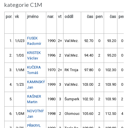
kategorie C1M
por.
vk
jméno
nar.
vt
oddíl
čas
pen
čas
pen
FUSEK
1.
1/U23
1990
2+
Val.Mez.
92.70
0
93.20
0
Radomír
KRISTEK
2.
1/DS
1996
2
Val.Mez.
94.40
2
95.20
0
Václav
KUČERA
3.
1/VM
1970
2+
RK Troja
97.80
0
102.30
0
Tomáš
KAMINSKÝ
4.
1/ZS
1999
3
Val.Mez.
103.00
2
103.90
0
Jan
RAŠNER
5.
1980
3
Šumperk
102.50
2
103.90
2
Martin
NOVOTNÝ
6.
1/DM
1998
2
Olomouc
105.60
2
112.50
4
Jan
PŘIKRYL