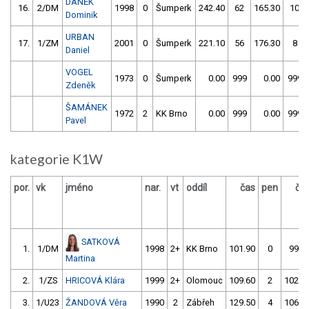
DANĚK
16.
2/DM
1998
0
Šumperk
242.40
62
165.30
10
Dominik
URBAN
17.
1/ZM
2001
0
Šumperk
221.10
56
176.30
8
Daniel
VOGEL
1973
0
Šumperk
0.00
999
0.00
999
Zdeněk
ŠAMÁNEK
1972
2
KK Brno
0.00
999
0.00
999
Pavel
kategorie K1W
por.
vk
jméno
nar.
vt
oddíl
čas
pen
ča
SATKOVÁ
1.
1/DM
1998
2+
KK Brno
101.90
0
99.5
Martina
2.
1/ZS
HRICOVÁ Klára
1999
2+
Olomouc
109.60
2
102.3
3.
1/U23
ŽANDOVÁ Věra
1990
2
Zábřeh
129.50
4
106.1