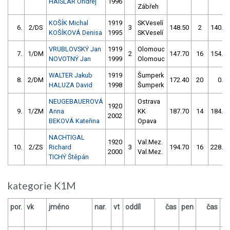
HAISLAR Ondřej
1996
Zábřeh
KOŠÍK Michal
1919
SKVeselí
6.
2/DS
3
148.50
2
140.10
KOŠÍKOVÁ Denisa
1995
SKVeselí
VRUBLOVSKÝ Jan
1919
Olomouc
7.
1/DM
2
147.70
16
154.70
NOVOTNÝ Jan
1999
Olomouc
WALTER Jakub
1919
Šumperk
8.
2/DM
172.40
20
0.00
HALUZA David
1998
Šumperk
NEUGEBAUEROVÁ
Ostrava
1920
9.
1/ZM
Anna
KK
187.70
14
184.40
2002
BEKOVÁ Kateřina
Opava
NACHTIGAL
1920
Val.Mez.
10.
2/ZS
Richard
3
194.70
16
228.40
2000
Val.Mez.
TICHÝ Štěpán
kategorie K1M
por.
vk
jméno
nar.
vt
oddíl
čas
pen
čas
p