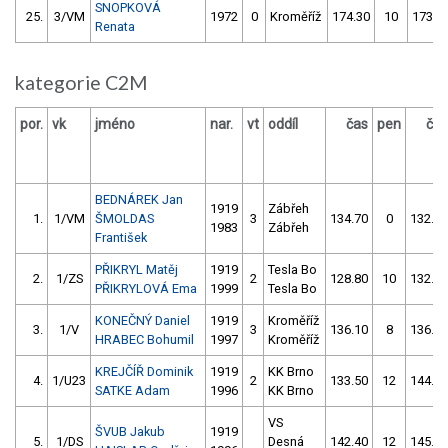
SNOPKOVÁ
25.
3/VM
1972
0
Kroměříž
174.30
10
173.6
Renata
kategorie C2M
por.
vk
jméno
nar.
vt
oddíl
čas
pen
čas
BEDNÁREK Jan
1919
Zábřeh
1.
1/VM
ŠMOLDAS
3
134.70
0
132.30
1983
Zábřeh
František
PŘIKRYL Matěj
1919
Tesla Bo
2.
1/ZS
2
128.80
10
132.70
PŘIKRYLOVÁ Ema
1999
Tesla Bo
KONEČNÝ Daniel
1919
Kroměříž
3.
1/V
3
136.10
8
136.80
HRABEC Bohumil
1997
Kroměříž
KREJČÍŘ Dominik
1919
KK Brno
4.
1/U23
2
133.50
12
144.60
SATKE Adam
1996
KK Brno
VS
ŠVUB Jakub
1919
5.
1/DS
Desná
142.40
12
145.10