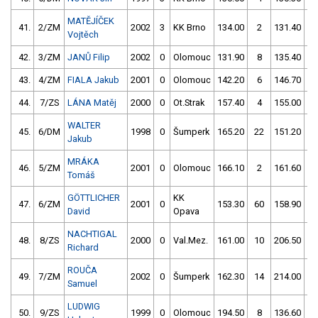
MATĚJÍČEK
41.
2/ZM
2002
3
KK Brno
134.00
2
131.40
Vojtěch
42.
3/ZM
JANŮ Filip
2002
0
Olomouc
131.90
8
135.40
1
43.
4/ZM
FIALA Jakub
2001
0
Olomouc
142.20
6
146.70
44.
7/ZS
LÁNA Matěj
2000
0
Ot.Strak
157.40
4
155.00
1
WALTER
45.
6/DM
1998
0
Šumperk
165.20
22
151.20
1
Jakub
MRÁKA
46.
5/ZM
2001
0
Olomouc
166.10
2
161.60
Tomáš
GÖTTLICHER
KK
47.
6/ZM
2001
0
153.30
60
158.90
1
David
Opava
NACHTIGAL
48.
8/ZS
2000
0
Val.Mez.
161.00
10
206.50
6
Richard
ROUČA
49.
7/ZM
2002
0
Šumperk
162.30
14
214.00
6
Samuel
LUDWIG
50.
9/ZS
1999
0
Olomouc
194.50
8
136.60
3