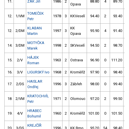
11.
ŽÁK Jiří
1986
2
88.80
4
89.70
Opava
TOMEČEK
12.
1/VM
1978
3
KKVeselí
94.40
2
93.40
Petr
KLABAN
KK
12.
2/DM
1997
3
95.90
4
91.40
Martin
Opava
MOTYČKA
14.
3/DM
1998
2
SKVeselí
94.50
2
98.70
Marek
HÁJEK
15.
2/V
1963
2
Ostrava
96.90
0
111.20
5
Roman
16.
3/V
LIGURSKÝ Ivo
1968
2
Kroměříž
97.90
0
98.40
HAISLAR
17.
2/DS
1996
3
Zábřeh
98.00
0
99.40
Ondřej
KRATOCHVÍL
18.
2/VM
1971
2
Olomouc
97.20
2
99.50
Petr
HRABEC
19.
4/V
1960
2
Kroměříž
101.00
0
101.50
Bohumil
KREJČÍŘ
20.
3/DS
1996
3
KK Brno
95.20
54
98.40