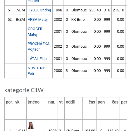
Hubert
51.
7/DM
HYSEK Ondřej
1998
0
Olomouc
233.40
316
215.10
3
52.
8/ZM
VRBA Matěj
2002
0
KK Brno
0.00
999
0.00
9
GROGER
2001
0
Olomouc
0.00
999
0.00
9
Matěj
PROCHÁZKA
2002
0
Olomouc
0.00
999
0.00
9
Vojtěch
LÁTAL Filip
2001
0
Olomouc
0.00
999
0.00
9
NOVOTNÝ
2000
3
Olomouc
0.00
999
0.00
9
Petr
kategorie C1W
por.
vk
jméno
nar.
vt
oddíl
čas
pen
čas
pen
1.
1/DM
1998
2+
KK Brno
104.90
0
113.40
4