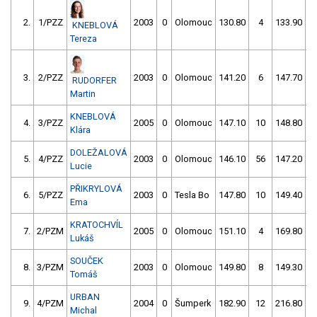
2.
1/PZZ
2003
0
Olomouc
130.80
4
133.90
KNEBLOVÁ
Tereza
3.
2/PZZ
2003
0
Olomouc
141.20
6
147.70
RUDORFER
Martin
KNEBLOVÁ
4.
3/PZZ
2005
0
Olomouc
147.10
10
148.80
Klára
DOLEŽALOVÁ
5.
4/PZZ
2003
0
Olomouc
146.10
56
147.20
Lucie
PŘIKRYLOVÁ
6.
5/PZZ
2003
0
Tesla Bo
147.80
10
149.40
Ema
KRATOCHVÍL
7.
2/PZM
2005
0
Olomouc
151.10
4
169.80
Lukáš
SOUČEK
8.
3/PZM
2003
0
Olomouc
149.80
8
149.30
6
Tomáš
URBAN
9.
4/PZM
2004
0
Šumperk
182.90
12
216.80
Michal