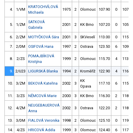
KRATOCHVÍLOVÁ
4.
1/VM
1975
2
Olomouc
107.90
0
107.1
Michaela
SATKOVÁ
5.
1/ZM
2001
2
KK Brno
107.20
0
105.2
Gabriela
6.
2/ZM
MOTYČKOVÁ Sára
2001
3
SKVeselí
113.00
0
115.3
7.
2/DM
OSIFOVÁ Hana
1997
2
Ostrava
123.50
6
109.6
POMAJBÍKOVÁ
8.
2/ZS
1999
2
Olomouc
115.70
4
113.7
Kristýna
9.
2/U23
LIGURSKÁ Blanka
1994
2
Kroměříž
122.90
4
116.6
KK
10.
3/ZM
BEKOVÁ Kateřina
2002
3
117.10
6
115.2
Opava
11.
3/ZS
NĚMCOVÁ Marie
2000
3
KK Brno
116.30
2
118.9
NEUGEBAUEROVÁ
12.
4/ZM
2002
3
Ostrava
122.20
2
118.9
Anna
13.
3/DM
FIALOVÁ Veronika
1998
2
Olomouc
125.10
0
119.0
14.
4/ZS
HRICOVÁ Adéla
1999
3
Olomouc
124.40
6
117.9