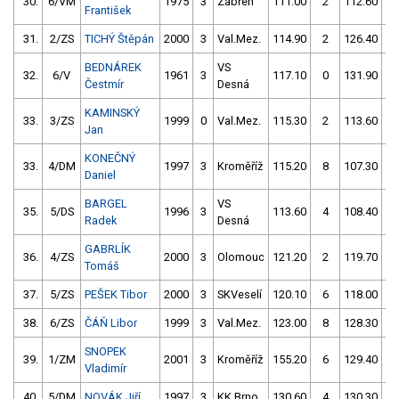
30.
6/VM
1975
3
Zábřeh
111.00
2
112.60
František
31.
2/ZS
TICHÝ Štěpán
2000
3
Val.Mez.
114.90
2
126.40
BEDNÁREK
VS
32.
6/V
1961
3
117.10
0
131.90
1
Čestmír
Desná
KAMINSKÝ
33.
3/ZS
1999
0
Val.Mez.
115.30
2
113.60
Jan
KONEČNÝ
33.
4/DM
1997
3
Kroměříž
115.20
8
107.30
1
Daniel
BARGEL
VS
35.
5/DS
1996
3
113.60
4
108.40
1
Radek
Desná
GABRLÍK
36.
4/ZS
2000
3
Olomouc
121.20
2
119.70
Tomáš
37.
5/ZS
PEŠEK Tibor
2000
3
SKVeselí
120.10
6
118.00
38.
6/ZS
ČÁŇ Libor
1999
3
Val.Mez.
123.00
8
128.30
2
SNOPEK
39.
1/ZM
2001
3
Kroměříž
155.20
6
129.40
Vladimír
40.
5/DM
NOVÁK Jiří
1997
3
KK Brno
130.60
4
130.30