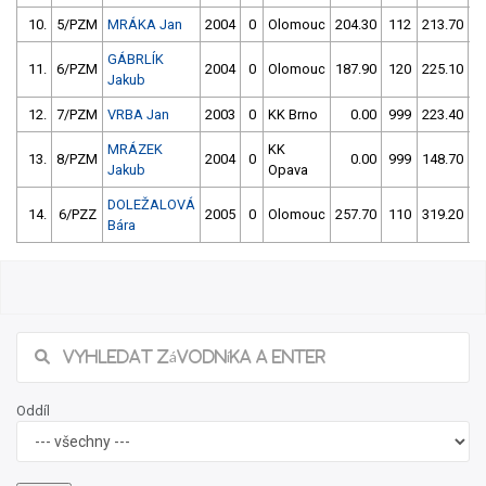
10.
5/PZM
MRÁKA Jan
2004
0
Olomouc
204.30
112
213.70
5
GÁBRLÍK
11.
6/PZM
2004
0
Olomouc
187.90
120
225.10
1
Jakub
12.
7/PZM
VRBA Jan
2003
0
KK Brno
0.00
999
223.40
1
MRÁZEK
KK
13.
8/PZM
2004
0
0.00
999
148.70
2
Jakub
Opava
DOLEŽALOVÁ
14.
6/PZZ
2005
0
Olomouc
257.70
110
319.20
1
Bára
Oddíl