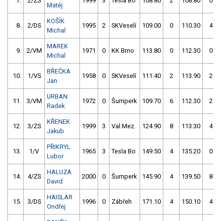
7.
2/ZS
1999
3
Tesla Bo
108.80
2
108.80
0
Matěj
KOŠÍK
8.
2/DS
1995
2
SKVeselí
109.00
0
110.30
4
Michal
MAREK
9.
2/VM
1971
0
KK Brno
113.80
0
112.30
0
Michal
BŘEČKA
10.
1/VS
1958
0
SKVeselí
111.40
2
113.90
2
Jan
URBAN
11.
3/VM
1972
0
Šumperk
109.70
6
112.30
2
Radek
KŘENEK
12.
3/ZS
1999
3
Val.Mez.
124.90
8
113.30
4
Jakub
PŘIKRYL
13.
1/V
1965
3
Tesla Bo
149.50
4
135.20
0
Lubor
HALUZA
14.
4/ZS
2000
0
Šumperk
145.90
4
139.50
8
David
HAISLAR
15.
3/DS
1996
0
Zábřeh
171.10
4
150.10
4
Ondřej