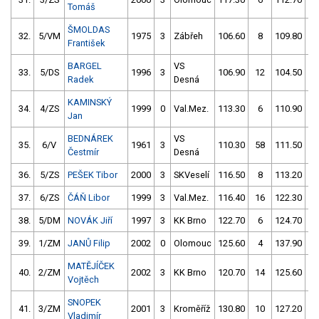
Tomáš
ŠMOLDAS
32.
5/VM
1975
3
Zábřeh
106.60
8
109.80
František
BARGEL
VS
33.
5/DS
1996
3
106.90
12
104.50
1
Radek
Desná
KAMINSKÝ
34.
4/ZS
1999
0
Val.Mez.
113.30
6
110.90
Jan
BEDNÁREK
VS
35.
6/V
1961
3
110.30
58
111.50
Čestmír
Desná
36.
5/ZS
PEŠEK Tibor
2000
3
SKVeselí
116.50
8
113.20
37.
6/ZS
ČÁŇ Libor
1999
3
Val.Mez.
116.40
16
122.30
38.
5/DM
NOVÁK Jiří
1997
3
KK Brno
122.70
6
124.70
5
39.
1/ZM
JANŮ Filip
2002
0
Olomouc
125.60
4
137.90
5
MATĚJÍČEK
40.
2/ZM
2002
3
KK Brno
120.70
14
125.60
Vojtěch
SNOPEK
41.
3/ZM
2001
3
Kroměříž
130.80
10
127.20
Vladimír