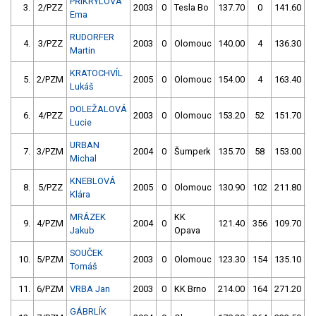
PŘIKRYLOVÁ
3.
2/PZZ
2003
0
Tesla Bo
137.70
0
141.60
1
Ema
RUDORFER
4.
3/PZZ
2003
0
Olomouc
140.00
4
136.30
Martin
KRATOCHVÍL
5.
2/PZM
2005
0
Olomouc
154.00
4
163.40
Lukáš
DOLEŽALOVÁ
6.
4/PZZ
2003
0
Olomouc
153.20
52
151.70
1
Lucie
URBAN
7.
3/PZM
2004
0
Šumperk
135.70
58
153.00
1
Michal
KNEBLOVÁ
8.
5/PZZ
2005
0
Olomouc
130.90
102
211.80
1
Klára
MRÁZEK
KK
9.
4/PZM
2004
0
121.40
356
109.70
1
Jakub
Opava
SOUČEK
10.
5/PZM
2003
0
Olomouc
123.30
154
135.10
2
Tomáš
11.
6/PZM
VRBA Jan
2003
0
KK Brno
214.00
164
271.20
7
GÁBRLÍK