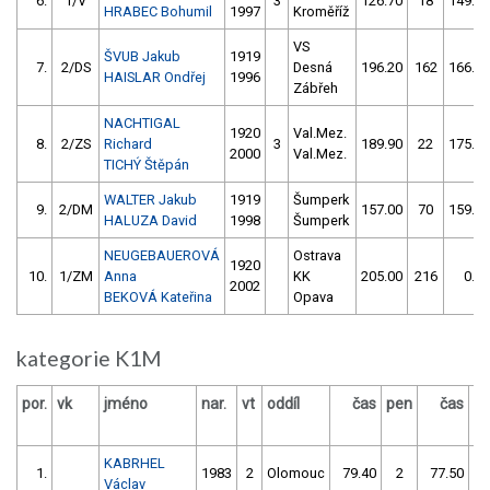
6.
1/V
3
126.70
18
149.00
HRABEC Bohumil
1997
Kroměříž
VS
ŠVUB Jakub
1919
7.
2/DS
Desná
196.20
162
166.80
HAISLAR Ondřej
1996
Zábřeh
NACHTIGAL
1920
Val.Mez.
8.
2/ZS
Richard
3
189.90
22
175.10
2000
Val.Mez.
TICHÝ Štěpán
WALTER Jakub
1919
Šumperk
9.
2/DM
157.00
70
159.40
HALUZA David
1998
Šumperk
NEUGEBAUEROVÁ
Ostrava
1920
10.
1/ZM
Anna
KK
205.00
216
0.00
2002
BEKOVÁ Kateřina
Opava
kategorie K1M
por.
vk
jméno
nar.
vt
oddíl
čas
pen
čas
p
KABRHEL
1.
1983
2
Olomouc
79.40
2
77.50
Václav