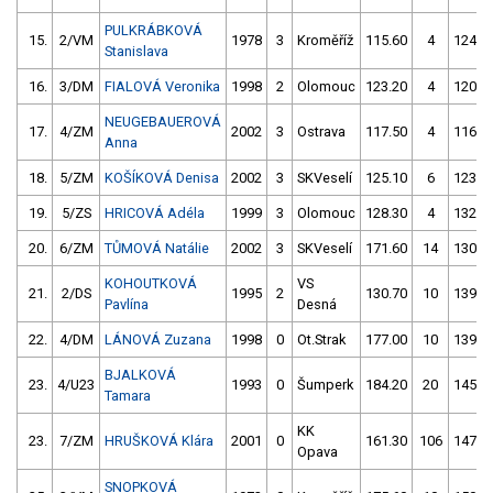
PULKRÁBKOVÁ
15.
2/VM
1978
3
Kroměříž
115.60
4
124.2
Stanislava
16.
3/DM
FIALOVÁ Veronika
1998
2
Olomouc
123.20
4
120.4
NEUGEBAUEROVÁ
17.
4/ZM
2002
3
Ostrava
117.50
4
116.6
Anna
18.
5/ZM
KOŠÍKOVÁ Denisa
2002
3
SKVeselí
125.10
6
123.4
19.
5/ZS
HRICOVÁ Adéla
1999
3
Olomouc
128.30
4
132.2
20.
6/ZM
TŮMOVÁ Natálie
2002
3
SKVeselí
171.60
14
130.7
KOHOUTKOVÁ
VS
21.
2/DS
1995
2
130.70
10
139.0
Pavlína
Desná
22.
4/DM
LÁNOVÁ Zuzana
1998
0
Ot.Strak
177.00
10
139.6
BJALKOVÁ
23.
4/U23
1993
0
Šumperk
184.20
20
145.5
Tamara
KK
23.
7/ZM
HRUŠKOVÁ Klára
2001
0
161.30
106
147.5
Opava
SNOPKOVÁ