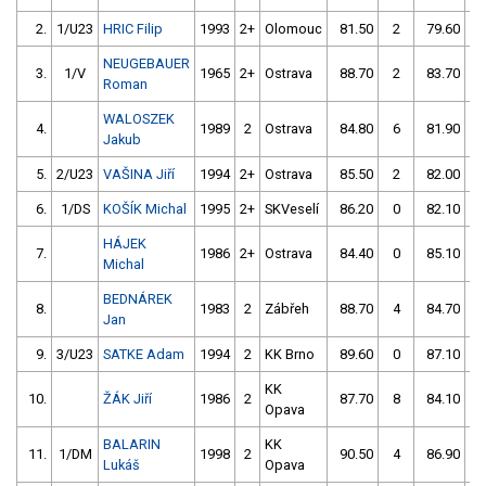
2.
1/U23
HRIC Filip
1993
2+
Olomouc
81.50
2
79.60
NEUGEBAUER
3.
1/V
1965
2+
Ostrava
88.70
2
83.70
Roman
WALOSZEK
4.
1989
2
Ostrava
84.80
6
81.90
Jakub
5.
2/U23
VAŠINA Jiří
1994
2+
Ostrava
85.50
2
82.00
6.
1/DS
KOŠÍK Michal
1995
2+
SKVeselí
86.20
0
82.10
HÁJEK
7.
1986
2+
Ostrava
84.40
0
85.10
Michal
BEDNÁREK
8.
1983
2
Zábřeh
88.70
4
84.70
Jan
9.
3/U23
SATKE Adam
1994
2
KK Brno
89.60
0
87.10
KK
10.
ŽÁK Jiří
1986
2
87.70
8
84.10
Opava
BALARIN
KK
11.
1/DM
1998
2
90.50
4
86.90
Lukáš
Opava