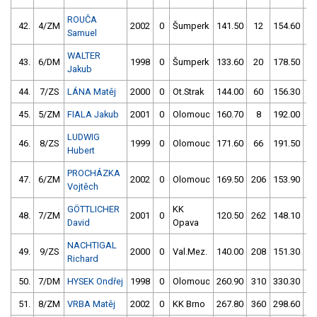
ROUČA
42.
4/ZM
2002
0
Šumperk
141.50
12
154.60
5
Samuel
WALTER
43.
6/DM
1998
0
Šumperk
133.60
20
178.50
1
Jakub
44.
7/ZS
LÁNA Matěj
2000
0
Ot.Strak
144.00
60
156.30
45.
5/ZM
FIALA Jakub
2001
0
Olomouc
160.70
8
192.00
LUDWIG
46.
8/ZS
1999
0
Olomouc
171.60
66
191.50
Hubert
PROCHÁZKA
47.
6/ZM
2002
0
Olomouc
169.50
206
153.90
1
Vojtěch
GÖTTLICHER
KK
48.
7/ZM
2001
0
120.50
262
148.10
1
David
Opava
NACHTIGAL
49.
9/ZS
2000
0
Val.Mez.
140.00
208
151.30
1
Richard
50.
7/DM
HYSEK Ondřej
1998
0
Olomouc
260.90
310
330.30
2
51.
8/ZM
VRBA Matěj
2002
0
KK Brno
267.80
360
298.60
3