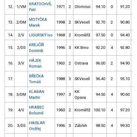
KRATOCHVÍL
12.
1/VM
1971
2
Olomouc
94.10
0
91.20
Petr
MOTYČKA
13.
2/DM
1998
2
SKVeselí
92.70
2
90.80
Marek
14.
2/V
LIGURSKÝ Ivo
1968
2
Kroměříž
97.50
0
94.40
KREJČÍŘ
15.
2/DS
1996
3
KK Brno
92.20
4
92.80
Dominik
HÁJEK
16.
3/V
1963
2
Ostrava
96.00
2
94.90
Roman
BŘEČKA
17.
1988
3
SKVeselí
96.40
2
95.10
Tomáš
KLABAN
KK
18.
3/DM
1997
3
94.50
4
90.60
Martin
Opava
HRABEC
19.
4/V
1960
2
Kroměříž
100.10
4
97.20
Bohumil
HAISLAR
20.
3/DS
1996
3
Zábřeh
98.50
4
99.30
Ondřej