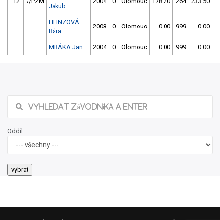
12.
7/PZM
2004
0
Olomouc
178.20
264
233.50
1
Jakub
HEINZOVÁ
2003
0
Olomouc
0.00
999
0.00
9
Bára
MRÁKA Jan
2004
0
Olomouc
0.00
999
0.00
9
Oddíl