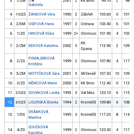
3.
1/ZM
2001
2
KK Brno
99.70
2
98.9
Gabriela
4.
1/U23
ŽANDOVÁ Věra
1990
2
Zábřeh
105.60
0
101.6
4.
2/DM
OSIFOVÁ Hana
1997
2
Ostrava
103.40
6
101.6
6.
1/ZS
HRICOVÁ Klára
1999
2+
Olomouc
101.90
4
103.9
KK
7.
2/ZM
BEKOVÁ Kateřina
2002
3
113.90
2
109.5
Opava
POMAJBÍKOVÁ
8.
2/ZS
1999
2
Olomouc
107.80
4
117.4
Kristýna
9.
3/ZM
MOTYČKOVÁ Sára
2001
3
SKVeselí
107.50
10
109.9
10.
3/ZS
NĚMCOVÁ Marie
2000
3
KK Brno
112.40
0
113.1
11.
2/U23
SOVÁKOVÁ Lenka
1993
3
Val.Mez.
120.10
6
115.6
12.
3/U23
LIGURSKÁ Blanka
1994
2
Kroměříž
109.80
6
108.4
DRÁBKOVÁ
13.
1/DS
1995
3
Kroměříž
117.20
8
114.4
Martina
SOUČKOVÁ
14.
4/ZS
1999
2
Olomouc
120.50
4
117.0
Karolína