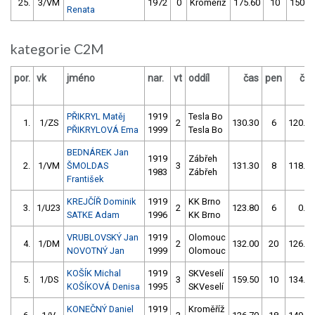
25.
3/VM
1972
0
Kroměříž
175.60
10
150.8
Renata
kategorie C2M
por.
vk
jméno
nar.
vt
oddíl
čas
pen
čas
PŘIKRYL Matěj
1919
Tesla Bo
1.
1/ZS
2
130.30
6
120.60
PŘIKRYLOVÁ Ema
1999
Tesla Bo
BEDNÁREK Jan
1919
Zábřeh
2.
1/VM
ŠMOLDAS
3
131.30
8
118.40
1983
Zábřeh
František
KREJČÍŘ Dominik
1919
KK Brno
3.
1/U23
2
123.80
6
0.00
SATKE Adam
1996
KK Brno
VRUBLOVSKÝ Jan
1919
Olomouc
4.
1/DM
2
132.00
20
126.20
NOVOTNÝ Jan
1999
Olomouc
KOŠÍK Michal
1919
SKVeselí
5.
1/DS
3
159.50
10
134.80
KOŠÍKOVÁ Denisa
1995
SKVeselí
KONEČNÝ Daniel
1919
Kroměříž