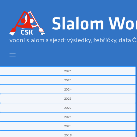
vodní slalom a sjezd: výsledky, žebříčky, data
2026
2025
2024
2023
2022
2021
2020
2019