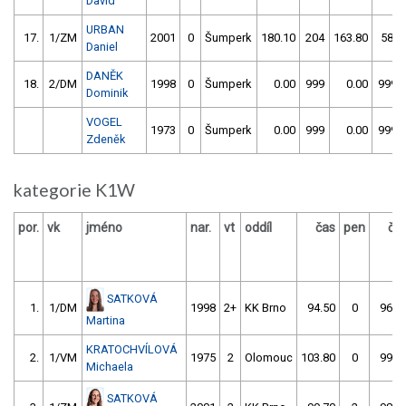
David
URBAN
17.
1/ZM
2001
0
Šumperk
180.10
204
163.80
58
Daniel
DANĚK
18.
2/DM
1998
0
Šumperk
0.00
999
0.00
999
Dominik
VOGEL
1973
0
Šumperk
0.00
999
0.00
999
Zdeněk
kategorie K1W
por.
vk
jméno
nar.
vt
oddíl
čas
pen
ča
SATKOVÁ
1.
1/DM
1998
2+
KK Brno
94.50
0
96.0
Martina
KRATOCHVÍLOVÁ
2.
1/VM
1975
2
Olomouc
103.80
0
99.5
Michaela
SATKOVÁ