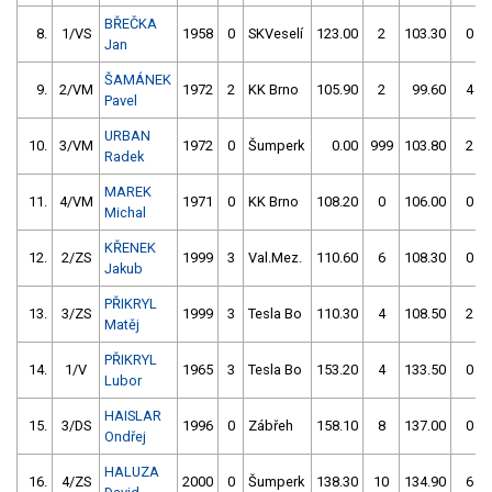
BŘEČKA
8.
1/VS
1958
0
SKVeselí
123.00
2
103.30
0
Jan
ŠAMÁNEK
9.
2/VM
1972
2
KK Brno
105.90
2
99.60
4
Pavel
URBAN
10.
3/VM
1972
0
Šumperk
0.00
999
103.80
2
Radek
MAREK
11.
4/VM
1971
0
KK Brno
108.20
0
106.00
0
Michal
KŘENEK
12.
2/ZS
1999
3
Val.Mez.
110.60
6
108.30
0
Jakub
PŘIKRYL
13.
3/ZS
1999
3
Tesla Bo
110.30
4
108.50
2
Matěj
PŘIKRYL
14.
1/V
1965
3
Tesla Bo
153.20
4
133.50
0
Lubor
HAISLAR
15.
3/DS
1996
0
Zábřeh
158.10
8
137.00
0
Ondřej
HALUZA
16.
4/ZS
2000
0
Šumperk
138.30
10
134.90
6