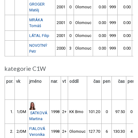
GROGER
2001
0
Olomouc
0.00
999
0.00
9
Matěj
MRÁKA
2001
0
Olomouc
0.00
999
0.00
9
Tomáš
LÁTAL Filip
2001
0
Olomouc
0.00
999
0.00
9
NOVOTNÝ
2000
3
Olomouc
0.00
999
0.00
9
Petr
kategorie C1W
por.
vk
jméno
nar.
vt
oddíl
čas
pen
čas
pen
1.
1/DM
1998
2+
KK Brno
101.20
0
97.50
0
SATKOVÁ
Martina
FIALOVÁ
2.
2/DM
1998
2+
Olomouc
127.70
6
130.30
4
Veronika