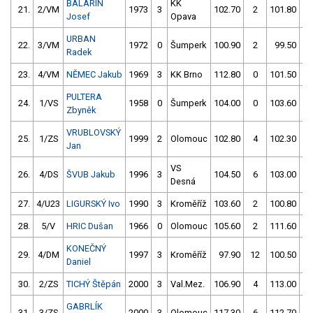
BALARIN
KK
21.
2/VM
1973
3
102.70
2
101.80
Josef
Opava
URBAN
22.
3/VM
1972
0
Šumperk
100.90
2
99.50
Radek
23.
4/VM
NĚMEC Jakub
1969
3
KK Brno
112.80
0
101.50
PULTERA
24.
1/VS
1958
0
Šumperk
104.00
0
103.60
Zbyněk
VRUBLOVSKÝ
25.
1/ZS
1999
2
Olomouc
102.80
4
102.30
Jan
VS
26.
4/DS
ŠVUB Jakub
1996
3
104.50
6
103.00
Desná
27.
4/U23
LIGURSKÝ Ivo
1990
3
Kroměříž
103.60
2
100.80
28.
5/V
HRIC Dušan
1966
0
Olomouc
105.60
2
111.60
KONEČNÝ
29.
4/DM
1997
3
Kroměříž
97.90
12
100.50
1
Daniel
30.
2/ZS
TICHÝ Štěpán
2000
3
Val.Mez.
106.90
4
113.00
GABRLÍK
31.
3/ZS
2000
3
Olomouc
117.30
6
112.70