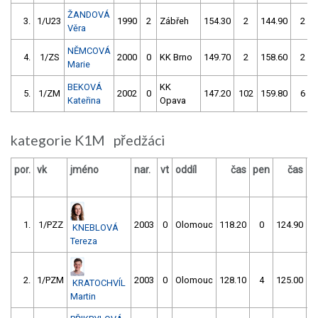
ŽANDOVÁ
3.
1/U23
1990
2
Zábřeh
154.30
2
144.90
2
Věra
NĚMCOVÁ
4.
1/ZS
2000
0
KK Brno
149.70
2
158.60
2
Marie
BEKOVÁ
KK
5.
1/ZM
2002
0
147.20
102
159.80
6
Kateřina
Opava
kategorie K1M předžáci
por.
vk
jméno
nar.
vt
oddíl
čas
pen
čas
p
1.
1/PZZ
2003
0
Olomouc
118.20
0
124.90
KNEBLOVÁ
Tereza
2.
1/PZM
2003
0
Olomouc
128.10
4
125.00
KRATOCHVÍL
Martin