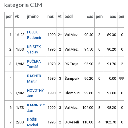
kategorie C1M
por.
vk
jméno
nar.
vt
oddíl
čas
pen
čas
pen
FUSEK
1.
1/U23
1990
2+
Val.Mez.
90.40
2
89.30
0
Radomír
KRISTEK
2.
1/DS
1996
2
Val.Mez.
94.50
0
90.20
0
Václav
KUČERA
3.
1/VM
1970
2+
RK Troja
92.90
2
91.70
2
Tomáš
RAŠNER
4.
1980
3
Šumperk
96.20
0
0.00
999
Martin
NOVOTNÝ
5.
1/DM
1998
2
Olomouc
99.60
2
97.60
0
Jan
KAMINSKÝ
6.
1/ZS
1999
3
Val.Mez.
104.00
8
98.20
0
Jan
KOŠÍK
7.
2/DS
1995
2
SKVeselí
110.00
4
102.70
0
Michal