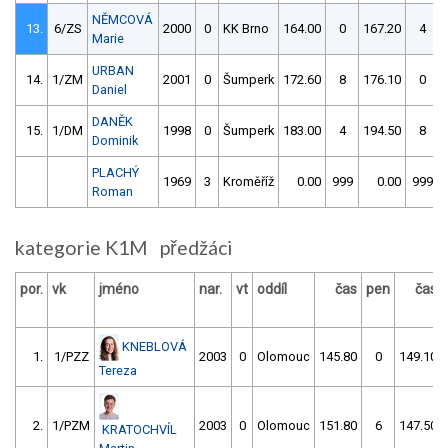
NĚMCOVÁ
13.
6/ZS
2000
0
KK Brno
164.00
0
167.20
4
Marie
URBAN
14.
1/ZM
2001
0
Šumperk
172.60
8
176.10
0
Daniel
DANĚK
15.
1/DM
1998
0
Šumperk
183.00
4
194.50
8
Dominik
PLACHÝ
1969
3
Kroměříž
0.00
999
0.00
999
Roman
kategorie K1M předžáci
por.
vk
jméno
nar.
vt
oddíl
čas
pen
čas
KNEBLOVÁ
1.
1/PZZ
2003
0
Olomouc
145.80
0
149.10
Tereza
2.
1/PZM
2003
0
Olomouc
151.80
6
147.50
KRATOCHVÍL