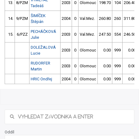
13.
8/PZM
2003
0
Olomouc
198.70
104
206.40
Tadeáš
ŠIMÍČEK
14.
9/PZM
2004
0
Val.Mez.
260.80
260
311.80
Štěpán
PECHÁČKOVÁ
15.
6/PZZ
2003
0
Val.Mez.
247.50
554
246.50
Julie
DOLEŽALOVÁ
2003
0
Olomouc
0.00
999
0.00
Lucie
RUDORFER
2003
0
Olomouc
0.00
999
0.00
Martin
HRIC Ondřej
2004
0
Olomouc
0.00
999
0.00
Oddíl