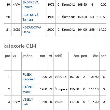
SNOPKOVÁ
19.
4/VM
1972
0
Kroměříž
168.50
4
0.00
Renata
BJALKOVÁ
20.
1993
0
Šumperk
159.50
58
180.60
Tamara
KOZÁRKOVÁ
21.
3/ZS
2000
0
Kroměříž
164.00
258
164.20
Hana
kategorie C1M
por.
vk
jméno
nar.
vt
oddíl
čas
pen
čas
pen
FUSEK
1.
1990
2+
Val.Mez.
107.90
2
108.90
6
Radomír
RAŠNER
2.
1980
3
Šumperk
116.00
0
114.10
0
Martin
VESELÝ
3.
1/VM
1976
0
VSDK
117.00
0
116.30
0
Petr