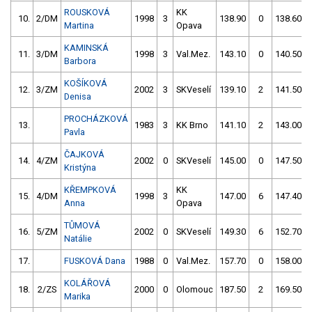
ROUSKOVÁ
KK
10.
2/DM
1998
3
138.90
0
138.60
Martina
Opava
KAMINSKÁ
11.
3/DM
1998
3
Val.Mez.
143.10
0
140.50
Barbora
KOŠÍKOVÁ
12.
3/ZM
2002
3
SKVeselí
139.10
2
141.50
Denisa
PROCHÁZKOVÁ
13.
1983
3
KK Brno
141.10
2
143.00
Pavla
ČAJKOVÁ
14.
4/ZM
2002
0
SKVeselí
145.00
0
147.50
Kristýna
KŘEMPKOVÁ
KK
15.
4/DM
1998
3
147.00
6
147.40
Anna
Opava
TŮMOVÁ
16.
5/ZM
2002
0
SKVeselí
149.30
6
152.70
Natálie
17.
FUSKOVÁ Dana
1988
0
Val.Mez.
157.70
0
158.00
KOLÁŘOVÁ
18.
2/ZS
2000
0
Olomouc
187.50
2
169.50
Marika