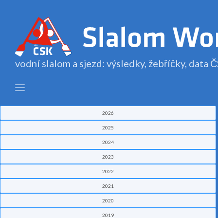
vodní slalom a sjezd: výsledky, žebříčky, data
2026
2025
2024
2023
2022
2021
2020
2019