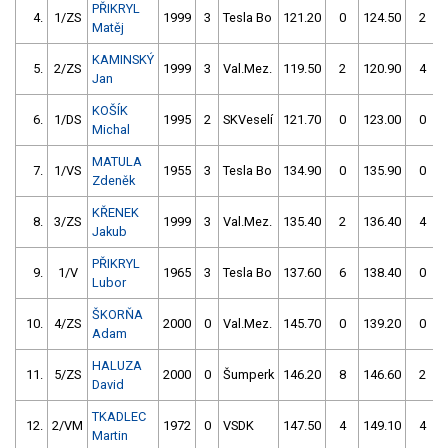
PŘIKRYL
4.
1/ZS
1999
3
Tesla Bo
121.20
0
124.50
2
Matěj
KAMINSKÝ
5.
2/ZS
1999
3
Val.Mez.
119.50
2
120.90
4
Jan
KOŠÍK
6.
1/DS
1995
2
SKVeselí
121.70
0
123.00
0
Michal
MATULA
7.
1/VS
1955
3
Tesla Bo
134.90
0
135.90
0
Zdeněk
KŘENEK
8.
3/ZS
1999
3
Val.Mez.
135.40
2
136.40
4
Jakub
PŘIKRYL
9.
1/V
1965
3
Tesla Bo
137.60
6
138.40
0
Lubor
ŠKORŇA
10.
4/ZS
2000
0
Val.Mez.
145.70
0
139.20
0
Adam
HALUZA
11.
5/ZS
2000
0
Šumperk
146.20
8
146.60
2
David
TKADLEC
12.
2/VM
1972
0
VSDK
147.50
4
149.10
4
Martin