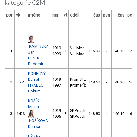
kategorie C2M
por.
vk
jméno
nar.
vt
oddíl
čas
pen
čas
pen
KAMINSKÝ
1919
Val.Mez.
1.
1
136.90
2
140.70
2
Jan
1999
Val.Mez.
FUSEK
Radomír
KONEČNÝ
Daniel
1919
Kroměříž
2.
1/V
3
148.50
2
148.30
52
HRABEC
1997
Kroměříž
Bohumil
KOŠÍK
Michal
1919
SKVeselí
3.
1/DS
3
148.80
4
146.10
6
1995
SKVeselí
KOŠÍKOVÁ
Denisa
PŘIKRYL