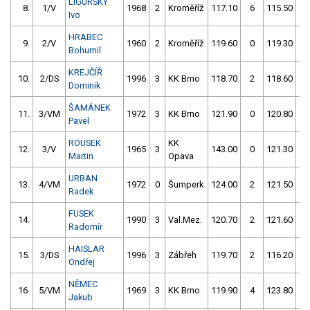
LIGURSKÝ
8.
1/V
1968
2
Kroměříž
117.10
6
115.50
2
Ivo
HRABEC
9.
2/V
1960
2
Kroměříž
119.60
0
119.30
2
Bohumil
KREJČÍŘ
10.
2/DS
1996
3
KK Brno
118.70
2
118.60
2
Dominik
ŠAMÁNEK
11.
3/VM
1972
3
KK Brno
121.90
0
120.80
0
Pavel
ROUSEK
KK
12.
3/V
1965
3
143.00
0
121.30
0
Martin
Opava
URBAN
13.
4/VM
1972
0
Šumperk
124.00
2
121.50
0
Radek
FUSEK
14.
1990
3
Val.Mez.
120.70
2
121.60
0
Radomír
HAISLAR
15.
3/DS
1996
3
Zábřeh
119.70
2
116.20
6
Ondřej
NĚMEC
16.
5/VM
1969
3
KK Brno
119.90
4
123.80
6
Jakub