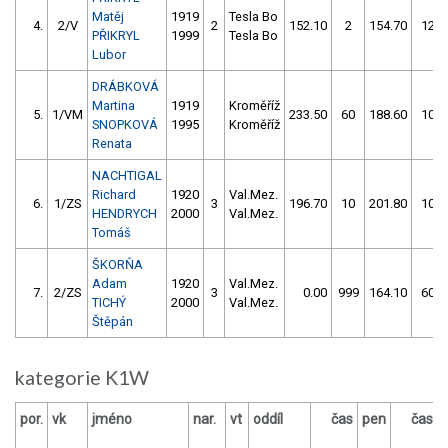
Matěj
1919
Tesla Bo
4.
2/V
2
152.10
2
154.70
12
PŘIKRYL
1999
Tesla Bo
Lubor
DRÁBKOVÁ
Martina
1919
Kroměříž
5.
1/VM
233.50
60
188.60
10
SNOPKOVÁ
1995
Kroměříž
Renata
NACHTIGAL
Richard
1920
Val.Mez.
6.
1/ZS
3
196.70
10
201.80
10
HENDRYCH
2000
Val.Mez.
Tomáš
ŠKORŇA
Adam
1920
Val.Mez.
7.
2/ZS
3
0.00
999
164.10
60
TICHÝ
2000
Val.Mez.
Štěpán
kategorie K1W
por.
vk
jméno
nar.
vt
oddíl
čas
pen
čas