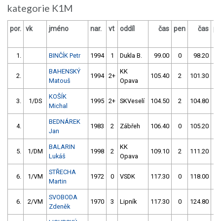
kategorie K1M
por.
vk
jméno
nar.
vt
oddíl
čas
pen
čas
pe
1.
BINČÍK Petr
1994
1
Dukla B.
99.00
0
98.20
0
BAHENSKÝ
KK
2.
1994
2+
105.40
2
101.30
2
Matouš
Opava
KOŠÍK
3.
1/DS
1995
2+
SKVeselí
104.50
2
104.80
0
Michal
BEDNÁREK
4.
1983
2
Zábřeh
106.40
0
105.20
0
Jan
BALARIN
KK
5.
1/DM
1998
2
109.10
2
111.20
2
Lukáš
Opava
STŘECHA
6.
1/VM
1972
0
VSDK
117.30
0
118.00
4
Martin
SVOBODA
6.
2/VM
1970
3
Lipník
117.30
0
124.80
0
Zdeněk