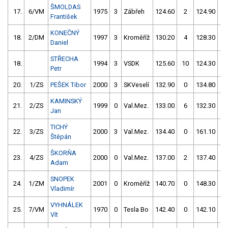
ŠMOLDAS
17.
6/VM
1975
3
Zábřeh
124.60
2
124.90
2
František
KONEČNÝ
18.
2/DM
1997
3
Kroměříž
130.20
4
128.30
4
Daniel
STŘECHA
18.
1994
3
VSDK
125.60
10
124.30
8
Petr
20.
1/ZS
PEŠEK Tibor
2000
3
SKVeselí
132.90
0
134.80
2
KAMINSKÝ
21.
2/ZS
1999
0
Val.Mez.
133.00
6
132.30
2
Jan
TICHÝ
22.
3/ZS
2000
3
Val.Mez.
134.40
0
161.10
2
Štěpán
ŠKORŇA
23.
4/ZS
2000
0
Val.Mez.
137.00
2
137.40
0
Adam
SNOPEK
24.
1/ZM
2001
0
Kroměříž
140.70
0
148.30
2
Vladimír
VYHNÁLEK
25.
7/VM
1970
0
Tesla Bo
142.40
0
142.10
0
Vít