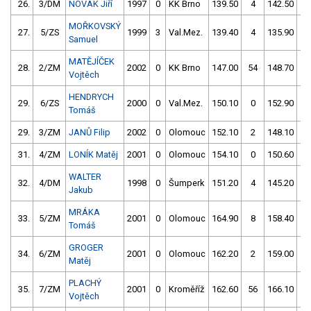
26.
3/DM
NOVÁK Jiří
1997
0
KK Brno
139.50
4
142.50
0
MOŘKOVSKÝ
27.
5/ZS
1999
3
Val.Mez.
139.40
4
135.90
8
Samuel
MATĚJÍČEK
28.
2/ZM
2002
0
KK Brno
147.00
54
148.70
0
Vojtěch
HENDRYCH
29.
6/ZS
2000
0
Val.Mez.
150.10
0
152.90
0
Tomáš
29.
3/ZM
JANŮ Filip
2002
0
Olomouc
152.10
2
148.10
2
31.
4/ZM
LONÍK Matěj
2001
0
Olomouc
154.10
0
150.60
2
WALTER
32.
4/DM
1998
0
Šumperk
151.20
4
145.20
8
Jakub
MRÁKA
33.
5/ZM
2001
0
Olomouc
164.90
8
158.40
2
Tomáš
GROGER
34.
6/ZM
2001
0
Olomouc
162.20
2
159.00
4
Matěj
PLACHÝ
35.
7/ZM
2001
0
Kroměříž
162.60
56
166.10
0
Vojtěch