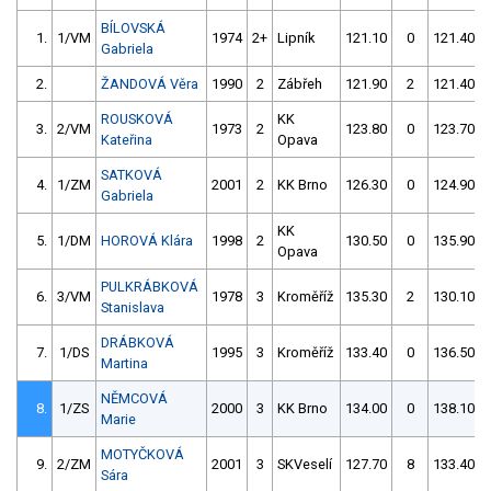
BÍLOVSKÁ
1.
1/VM
1974
2+
Lipník
121.10
0
121.40
Gabriela
2.
ŽANDOVÁ Věra
1990
2
Zábřeh
121.90
2
121.40
ROUSKOVÁ
KK
3.
2/VM
1973
2
123.80
0
123.70
Kateřina
Opava
SATKOVÁ
4.
1/ZM
2001
2
KK Brno
126.30
0
124.90
Gabriela
KK
5.
1/DM
HOROVÁ Klára
1998
2
130.50
0
135.90
Opava
PULKRÁBKOVÁ
6.
3/VM
1978
3
Kroměříž
135.30
2
130.10
Stanislava
DRÁBKOVÁ
7.
1/DS
1995
3
Kroměříž
133.40
0
136.50
Martina
NĚMCOVÁ
8.
1/ZS
2000
3
KK Brno
134.00
0
138.10
Marie
MOTYČKOVÁ
9.
2/ZM
2001
3
SKVeselí
127.70
8
133.40
Sára