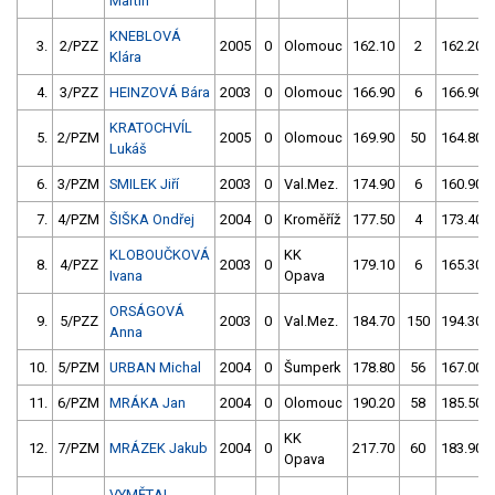
Martin
KNEBLOVÁ
3.
2/PZZ
2005
0
Olomouc
162.10
2
162.20
Klára
4.
3/PZZ
HEINZOVÁ Bára
2003
0
Olomouc
166.90
6
166.90
KRATOCHVÍL
5.
2/PZM
2005
0
Olomouc
169.90
50
164.80
Lukáš
6.
3/PZM
SMILEK Jiří
2003
0
Val.Mez.
174.90
6
160.90
7.
4/PZM
ŠIŠKA Ondřej
2004
0
Kroměříž
177.50
4
173.40
KLOBOUČKOVÁ
KK
8.
4/PZZ
2003
0
179.10
6
165.30
Ivana
Opava
ORSÁGOVÁ
9.
5/PZZ
2003
0
Val.Mez.
184.70
150
194.30
Anna
10.
5/PZM
URBAN Michal
2004
0
Šumperk
178.80
56
167.00
11.
6/PZM
MRÁKA Jan
2004
0
Olomouc
190.20
58
185.50
KK
12.
7/PZM
MRÁZEK Jakub
2004
0
217.70
60
183.90
Opava
VYMĚTAL