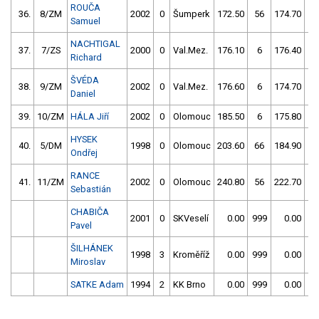
ROUČA
36.
8/ZM
2002
0
Šumperk
172.50
56
174.70
2
Samuel
NACHTIGAL
37.
7/ZS
2000
0
Val.Mez.
176.10
6
176.40
5
Richard
ŠVÉDA
38.
9/ZM
2002
0
Val.Mez.
176.60
6
174.70
5
Daniel
39.
10/ZM
HÁLA Jiří
2002
0
Olomouc
185.50
6
175.80
15
HYSEK
40.
5/DM
1998
0
Olomouc
203.60
66
184.90
1
Ondřej
RANCE
41.
11/ZM
2002
0
Olomouc
240.80
56
222.70
4
Sebastián
CHABIČA
2001
0
SKVeselí
0.00
999
0.00
99
Pavel
ŠILHÁNEK
1998
3
Kroměříž
0.00
999
0.00
99
Miroslav
SATKE Adam
1994
2
KK Brno
0.00
999
0.00
99