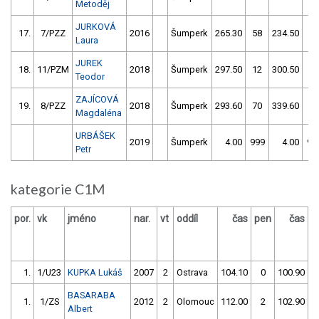
Metoděj
JURKOVÁ
17.
7/PZZ
2016
Šumperk
265.30
58
234.50
54
Laura
JUREK
18.
11/PZM
2018
Šumperk
297.50
12
300.50
18
Teodor
ZAJÍCOVÁ
19.
8/PZZ
2018
Šumperk
293.60
70
339.60
68
Magdaléna
URBÁŠEK
2019
Šumperk
4.00
999
4.00
99
Petr
kategorie C1M
por.
vk
jméno
nar.
vt
oddíl
čas
pen
čas
p
1.
1/U23
KUPKA Lukáš
2007
2
Ostrava
104.10
0
100.90
BASARABA
1.
1/ZS
2012
2
Olomouc
112.00
2
102.90
Albert