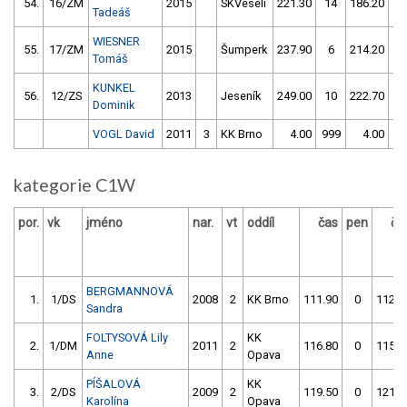
54.
16/ZM
2015
SKVeselí
221.30
14
186.20
1
Tadeáš
WIESNER
55.
17/ZM
2015
Šumperk
237.90
6
214.20
8
Tomáš
KUNKEL
56.
12/ZS
2013
Jeseník
249.00
10
222.70
6
Dominik
VOGL David
2011
3
KK Brno
4.00
999
4.00
99
kategorie C1W
por.
vk
jméno
nar.
vt
oddíl
čas
pen
ča
BERGMANNOVÁ
1.
1/DS
2008
2
KK Brno
111.90
0
112.5
Sandra
FOLTYSOVÁ Lily
KK
2.
1/DM
2011
2
116.80
0
115.3
Anne
Opava
PÍŠALOVÁ
KK
3.
2/DS
2009
2
119.50
0
121.7
Karolína
Opava