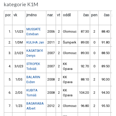
kategorie K1M
por.
vk
jméno
nar.
vt
oddíl
čas
pen
čas
pe
MUSSATE
1.
1/U23
2006
2
Olomouc
87.30
2
88.40
0
Esteban
2.
1/DM
KULIHA Jan
2011
2
Šumperk
89.00
0
91.80
0
KASATSKYI
3.
2/U23
2007
2
Olomouc
89.30
0
88.50
5
Denys
STROPEK
KK
4.
3/U23
2007
2
92.70
0
89.50
0
Tobiáš
Opava
BALARIN
KK
5.
1/DS
2008
2
88.10
2
90.30
0
Evžen
Opava
KUBITA
KK
6.
2/DS
2008
2
104.20
2
94.30
0
Tomáš
Opava
BASARABA
7.
1/ZS
2012
2
Olomouc
96.80
2
95.50
0
Albert