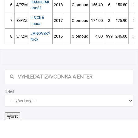
HANULIAK
6.
4/PZM
2018
Olomouc
156.40
6
150.80
2
Jonáš
LISICKÁ
7.
3/PZZ
2017
Olomouc
174.00
2
175.90
8
Laura
JANOVSKÝ
8.
5/PZM
2016
Olomouc
4.00
999
246.00
2
Nick
45/2026 61. ročník Slalomu v Zábřehu
Našli jste chybu ve výsledcích? Popište ji, zkusíme jí napravit.
Popis chyby (max. 255 znaků):
jméno nahlašujícího
Odeslat Hlášení