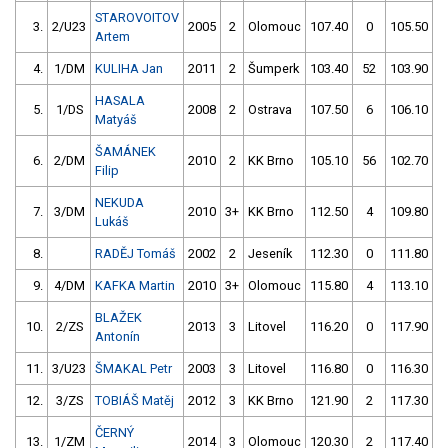
STAROVOITOV
3.
2/U23
2005
2
Olomouc
107.40
0
105.50
Artem
4.
1/DM
KULIHA Jan
2011
2
Šumperk
103.40
52
103.90
HASALA
5.
1/DS
2008
2
Ostrava
107.50
6
106.10
Matyáš
ŠAMÁNEK
6.
2/DM
2010
2
KK Brno
105.10
56
102.70
Filip
NEKUDA
7.
3/DM
2010
3+
KK Brno
112.50
4
109.80
Lukáš
8.
RADĚJ Tomáš
2002
2
Jeseník
112.30
0
111.80
9.
4/DM
KAFKA Martin
2010
3+
Olomouc
115.80
4
113.10
BLAŽEK
10.
2/ZS
2013
3
Litovel
116.20
0
117.90
Antonín
11.
3/U23
ŠMAKAL Petr
2003
3
Litovel
116.80
0
116.30
12.
3/ZS
TOBIÁŠ Matěj
2012
3
KK Brno
121.90
2
117.30
ČERNÝ
13.
1/ZM
2014
3
Olomouc
120.30
2
117.40