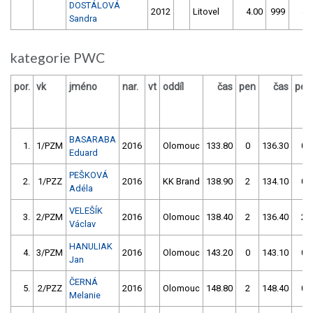
DOSTÁLOVÁ
2012
Litovel
4.00
999
4.
Sandra
kategorie PWC
por.
vk
jméno
nar.
vt
oddíl
čas
pen
čas
pen
BASARABA
1.
1/PZM
2016
Olomouc
133.80
0
136.30
0
Eduard
PEŠKOVÁ
2.
1/PZZ
2016
KK Brand
138.90
2
134.10
0
Adéla
VELEŠÍK
3.
2/PZM
2016
Olomouc
138.40
2
136.40
2
Václav
HANULIAK
4.
3/PZM
2016
Olomouc
143.20
0
143.10
0
Jan
ČERNÁ
5.
2/PZZ
2016
Olomouc
148.80
2
148.40
0
Melanie