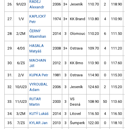
RADĚJ
26.
9/U23
2006
3+
Jeseník
110.70
2
118.90
2
Alexandr
KAPLICKÝ
27.
1/V
1974
3+
KK Brand
113.80
4
110.90
2
Petr
ČERNÝ
28.
2/ZM
2014
3
Olomouc
110.20
6
111.50
2
Maxmilian
HASALA
29.
4/DS
2008
3+
Ostrava
109.70
4
111.20
8
Matyáš
MACHAIN
30.
6/ZS
2012
3
KK Brno
113.90
0
117.60
8
Jiří
31.
2/V
KUPKA Petr
1981
3
Ostrava
114.90
0
115.30
4
VYROUBAL
32.
10/U23
2006
3
Jeseník
124.60
2
115.20
0
Adam
RUTAR
VS
33.
11/U23
2003
3
108.90
50
113.60
2
Martin
Desná
34.
3/ZM
KUTÝ Lukáš
2014
3
Litovel
116.50
4
116.50
0
35.
7/ZS
KYLAR Jan
2013
3
Šumperk
122.00
0
118.10
0