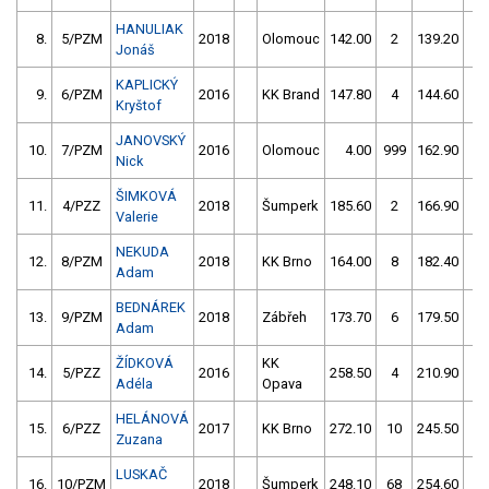
HANULIAK
8.
5/PZM
2018
Olomouc
142.00
2
139.20
2
Jonáš
KAPLICKÝ
9.
6/PZM
2016
KK Brand
147.80
4
144.60
4
Kryštof
JANOVSKÝ
10.
7/PZM
2016
Olomouc
4.00
999
162.90
0
Nick
ŠIMKOVÁ
11.
4/PZZ
2018
Šumperk
185.60
2
166.90
4
Valerie
NEKUDA
12.
8/PZM
2018
KK Brno
164.00
8
182.40
6
Adam
BEDNÁREK
13.
9/PZM
2018
Zábřeh
173.70
6
179.50
2
Adam
ŽÍDKOVÁ
KK
14.
5/PZZ
2016
258.50
4
210.90
2
Adéla
Opava
HELÁNOVÁ
15.
6/PZZ
2017
KK Brno
272.10
10
245.50
6
Zuzana
LUSKAČ
16.
10/PZM
2018
Šumperk
248.10
68
254.60
6