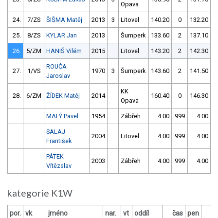
Opava
24.
7/ZS
ŠIŠMA Matěj
2013
3
Litovel
140.20
0
132.20
25.
8/ZS
KYLAR Jan
2013
Šumperk
133.60
2
137.10
26.
5/ZM
HANIŠ Vilém
2015
Litovel
143.20
2
142.30
ROUČA
27.
1/VS
1970
3
Šumperk
143.60
2
141.50
Jaroslav
KK
28.
6/ZM
ŽÍDEK Matěj
2014
160.40
0
146.30
Opava
MALÝ Pavel
1954
Zábřeh
4.00
999
4.00
9
SALAJ
2004
Litovel
4.00
999
4.00
9
František
PÁTEK
2003
Zábřeh
4.00
999
4.00
9
Vítězslav
kategorie K1W
por.
vk
jméno
nar.
vt
oddíl
čas
pen
č