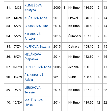
KLIMEŠOVÁ
31.
5/DS
2009
3
KK Brno
136.50
2
134.
Kristýna
32.
14/ZS
KRŠKOVÁ Anna
2013
3
Litovel
140.00
2
141.
33.
5/ZM
GROSSOVÁ Luna
2014
3
KK Brno
146.50
2
142.
KYLAROVÁ
34.
6/ZM
2015
Šumperk
157.10
2
159.
Anežka
35.
7/ZM
KUPKOVÁ Zuzana
2015
Ostrava
158.10
2
155.
HELÁNOVÁ
36.
8/ZM
2014
KK Brno
182.80
4
161.
Štěpánka
37.
3/U23
CUNDRLOVÁ Anna
2005
Jeseník
168.30
0
178.
ŠAROUNOVÁ
38.
15/ZS
2013
VSDK
180.10
4
183.
Adela
LERCHOVÁ
39.
9/ZM
2014
KK Brno
187.10
8
226.
Terezie
MATĚJKOVÁ
40.
10/ZM
2014
KK Brno
189.90
12
227.
Eliška