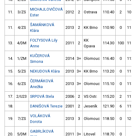
MICHAJLOVIČOVÁ
11.
3/ZS
2012
2
Ostrava
110.40
2
108.
Ester
ŠAMÁNKOVÁ
11.
4/ZS
2013
2
KK Brno
110.90
0
118.
Klára
FOLTYSOVÁ Lily
KK
13.
4/DM
2011
2
114.30
100
111.
Anne
Opava
KUČEROVÁ
14.
1/ZM
2014
3+
Olomouc
116.40
0
112.
Simona
15.
5/ZS
NEKUDOVÁ Klára
2013
3+
KK Brno
113.20
0
115.
ČERMÁKOVÁ
16.
6/ZS
2013
3+
Olomouc
115.10
0
113.
Anežka
17.
2/U23
SRPOVÁ Stela
2006
2
VS Ostr.
115.20
2
114.
18.
DANIŠOVÁ Terezie
2001
2
Jeseník
121.90
6
113.
VOLÁKOVÁ
19.
7/ZS
2013
3
Olomouc
118.50
0
120.
Dorota
GABRLÍKOVÁ
20.
5/DM
2011
3+
Litovel
118.70
0
4.