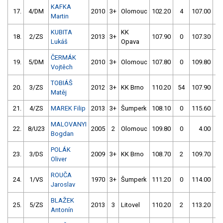
KAFKA
17.
4/DM
2010
3+
Olomouc
102.20
4
107.00
0
Martin
KUBITA
KK
18.
2/ZS
2013
3+
107.90
0
107.30
0
Lukáš
Opava
ČERMÁK
19.
5/DM
2010
3+
Olomouc
107.80
0
109.80
0
Vojtěch
TOBIÁŠ
20.
3/ZS
2012
3+
KK Brno
110.20
54
107.90
0
Matěj
21.
4/ZS
MAREK Filip
2013
3+
Šumperk
108.10
0
115.60
2
MALOVANYI
22.
8/U23
2005
2
Olomouc
109.80
0
4.00
99
Bogdan
POLÁK
23.
3/DS
2009
3+
KK Brno
108.70
2
109.70
4
Oliver
ROUČA
24.
1/VS
1970
3+
Šumperk
111.20
0
114.00
2
Jaroslav
BLAŽEK
25.
5/ZS
2013
3
Litovel
110.20
2
113.20
2
Antonín