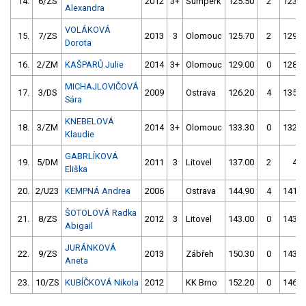
14.
6/ZS
2012
3+
Šumperk
125.50
2
123.7
Alexandra
VOLÁKOVÁ
15.
7/ZS
2013
3
Olomouc
125.70
2
129.8
Dorota
16.
2/ZM
KAŠPARŮ Julie
2014
3+
Olomouc
129.00
0
128.3
MICHAJLOVIČOVÁ
17.
3/DS
2009
Ostrava
126.20
4
135.0
Sára
KNEBELOVÁ
18.
3/ZM
2014
3+
Olomouc
133.30
0
132.8
Klaudie
GABRLÍKOVÁ
19.
5/DM
2011
3
Litovel
137.00
2
4.0
Eliška
20.
2/U23
KEMPNÁ Andrea
2006
Ostrava
144.90
4
141.0
ŠOTOLOVÁ Radka
21.
8/ZS
2012
3
Litovel
143.00
0
143.2
Abigail
JURÁNKOVÁ
22.
9/ZS
2013
Zábřeh
150.30
0
143.3
Aneta
23.
10/ZS
KUBÍČKOVÁ Nikola
2012
KK Brno
152.20
0
146.6