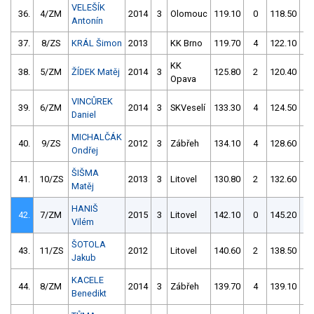
VELEŠÍK
36.
4/ZM
2014
3
Olomouc
119.10
0
118.50
2
Antonín
37.
8/ZS
KRÁL Šimon
2013
KK Brno
119.70
4
122.10
8
KK
38.
5/ZM
ŽÍDEK Matěj
2014
3
125.80
2
120.40
4
Opava
VINCŮREK
39.
6/ZM
2014
3
SKVeselí
133.30
4
124.50
0
Daniel
MICHALČÁK
40.
9/ZS
2012
3
Zábřeh
134.10
4
128.60
2
Ondřej
ŠIŠMA
41.
10/ZS
2013
3
Litovel
130.80
2
132.60
2
Matěj
HANIŠ
42.
7/ZM
2015
3
Litovel
142.10
0
145.20
2
Vilém
ŠOTOLA
43.
11/ZS
2012
Litovel
140.60
2
138.50
1
Jakub
KACELE
44.
8/ZM
2014
3
Zábřeh
139.70
4
139.10
6
Benedikt