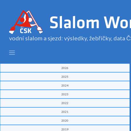
vodní slalom a sjezd: výsledky, žebříčky, data
2026
2025
2024
2023
2022
2021
2020
2019