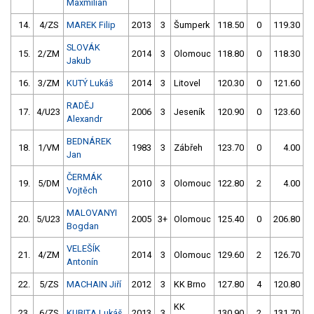
Maxmilian
14.
4/ZS
MAREK Filip
2013
3
Šumperk
118.50
0
119.30
SLOVÁK
15.
2/ZM
2014
3
Olomouc
118.80
0
118.30
Jakub
16.
3/ZM
KUTÝ Lukáš
2014
3
Litovel
120.30
0
121.60
RADĚJ
17.
4/U23
2006
3
Jeseník
120.90
0
123.60
Alexandr
BEDNÁREK
18.
1/VM
1983
3
Zábřeh
123.70
0
4.00
9
Jan
ČERMÁK
19.
5/DM
2010
3
Olomouc
122.80
2
4.00
9
Vojtěch
MALOVANYI
20.
5/U23
2005
3+
Olomouc
125.40
0
206.80
1
Bogdan
VELEŠÍK
21.
4/ZM
2014
3
Olomouc
129.60
2
126.70
Antonín
22.
5/ZS
MACHAIN Jiří
2012
3
KK Brno
127.80
4
120.80
KK
23.
6/ZS
KUBITA Lukáš
2013
3
130.90
2
131.70