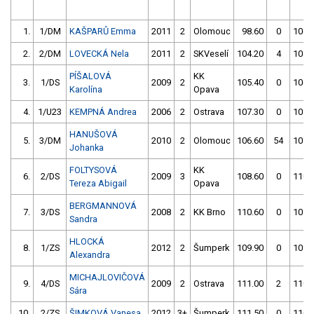
1.
1/DM
KAŠPARŮ Emma
2011
2
Olomouc
98.60
0
106.
2.
2/DM
LOVECKÁ Nela
2011
2
SKVeselí
104.20
4
104.
PÍŠALOVÁ
KK
3.
1/DS
2009
2
105.40
0
106.
Karolína
Opava
4.
1/U23
KEMPNÁ Andrea
2006
2
Ostrava
107.30
0
108.
HANUŠOVÁ
5.
3/DM
2010
2
Olomouc
106.60
54
107.
Johanka
FOLTYSOVÁ
KK
6.
2/DS
2009
3
108.60
0
110.
Tereza Abigail
Opava
BERGMANNOVÁ
7.
3/DS
2008
2
KK Brno
110.60
0
109.
Sandra
HLOCKÁ
8.
1/ZS
2012
2
Šumperk
109.90
0
109.
Alexandra
MICHAJLOVIČOVÁ
9.
4/DS
2009
2
Ostrava
111.00
2
110.
Sára
10.
2/ZS
ŠIMKOVÁ Vanesa
2012
3+
Šumperk
111.50
0
110.