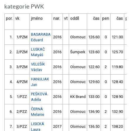
kategorie PWK
por.
vk
jméno
nar.
vt
oddíl
čas
pen
čas
pe
BASARABA
1.
1/PZM
2016
Olomouc
126.60
0
121.00
0
Eduard
LUSKAČ
2.
2/PZM
2016
Šumperk
123.60
0
125.70
0
Matyáš
VELEŠÍK
3.
3/PZM
2016
Olomouc
122.60
2
119.80
4
Václav
HANULIAK
4.
4/PZM
2016
Olomouc
129.60
0
128.40
0
Jan
PEŠKOVÁ
5.
1/PZZ
2016
KK Brand
133.00
0
128.90
2
Adéla
ČERNÁ
6.
2/PZZ
2016
Olomouc
136.90
2
132.90
0
Melanie
LISICKÁ
7.
3/PZZ
2017
Olomouc
136.50
2
138.20
0
Laura