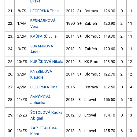
Eliška
21.
8/ZS
LEGERSKÁ Thea
2012
3+
Ostrava
126.90
0
119.
BEDNÁRKOVÁ
22.
1/VM
1990
3+
Zábřeh
120.90
2
119.
Věra
23.
2/ZM
KAŠPARŮ Julie
2014
3+
Olomouc
118.30
2
118.
JURÁNKOVÁ
24.
9/ZS
2013
3
Zábřeh
120.60
0
119.
Aneta
25.
10/ZS
KUBÍČKOVÁ Nikola
2012
3
KK Brno
123.90
0
123.
KNEBELOVÁ
26.
3/ZM
2014
3+
Olomouc
122.70
2
126.
Klaudie
27.
4/ZM
LEGERSKÁ Tina
2015
Ostrava
132.50
0
140.
SMYČKOVÁ
28.
11/ZS
2013
3
Litovel
156.50
6
133.
Johanka
ŠOTOLOVÁ Radka
29.
12/ZS
2012
3
Litovel
134.10
0
134.
Abigail
ZAPLETALOVÁ
30.
13/ZS
2013
3
Litovel
135.70
6
132.
Klára