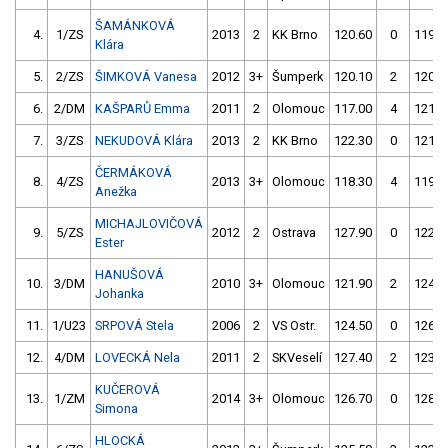
ŠAMÁNKOVÁ
4.
1/ZS
2013
2
KK Brno
120.60
0
119.6
Klára
5.
2/ZS
ŠIMKOVÁ Vanesa
2012
3+
Šumperk
120.10
2
120.3
6.
2/DM
KAŠPARŮ Emma
2011
2
Olomouc
117.00
4
121.5
7.
3/ZS
NEKUDOVÁ Klára
2013
2
KK Brno
122.30
0
121.8
ČERMÁKOVÁ
8.
4/ZS
2013
3+
Olomouc
118.30
4
119.4
Anežka
MICHAJLOVIČOVÁ
9.
5/ZS
2012
2
Ostrava
127.90
0
122.7
Ester
HANUŠOVÁ
10.
3/DM
2010
3+
Olomouc
121.90
2
124.3
Johanka
11.
1/U23
SRPOVÁ Stela
2006
2
VS Ostr.
124.50
0
126.1
12.
4/DM
LOVECKÁ Nela
2011
2
SKVeselí
127.40
2
123.9
KUČEROVÁ
13.
1/ZM
2014
3+
Olomouc
126.70
0
128.5
Simona
HLOCKÁ