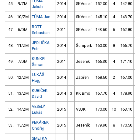
TŮMA
45.
9/ZM
2014
SKVeselí
152.00
4
142.80
2
Jakub
46.
10/ZM
TŮMA Jan
2014
SKVeselí
145.10
4
143.70
2
ROTT
47.
6/DM
2011
SKVeselí
143.60
6
162.80
8
Sebastian
JEDLIČKA
48.
11/ZM
2014
Šumperk
160.00
8
166.70
8
Petr
KUNKEL
49.
7/DM
2011
Jeseník
166.30
4
171.10
2
Šimon
LUKÁŠ
50.
12/ZM
2014
Zábřeh
168.60
2
167.00
4
Hojgr
KUBÍČEK
51.
13/ZM
2014
3
KK Brno
167.70
4
178.90
4
David
VESELÝ
52.
14/ZM
2015
VSDK
170.00
10
163.10
1
Lukáš
PEKÁREK
53.
15/ZM
2015
Jeseník
179.90
8
170.50
4
Ondřej
SMETKA