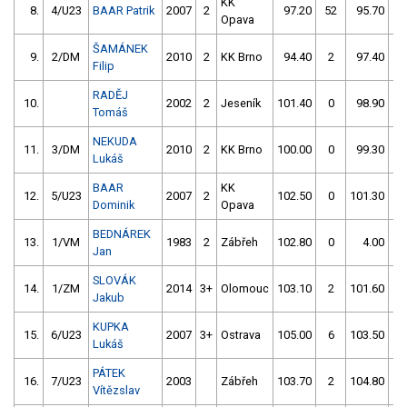
KK
8.
4/U23
BAAR Patrik
2007
2
97.20
52
95.70
0
Opava
ŠAMÁNEK
9.
2/DM
2010
2
KK Brno
94.40
2
97.40
0
Filip
RADĚJ
10.
2002
2
Jeseník
101.40
0
98.90
0
Tomáš
NEKUDA
11.
3/DM
2010
2
KK Brno
100.00
0
99.30
0
Lukáš
BAAR
KK
12.
5/U23
2007
2
102.50
0
101.30
0
Dominik
Opava
BEDNÁREK
13.
1/VM
1983
2
Zábřeh
102.80
0
4.00
99
Jan
SLOVÁK
14.
1/ZM
2014
3+
Olomouc
103.10
2
101.60
4
Jakub
KUPKA
15.
6/U23
2007
3+
Ostrava
105.00
6
103.50
2
Lukáš
PÁTEK
16.
7/U23
2003
Zábřeh
103.70
2
104.80
2
Vítězslav