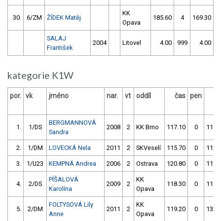
KK
30.
6/ZM
ŽÍDEK Matěj
185.60
4
169.30
Opava
SALAJ
2004
Litovel
4.00
999
4.00
9
František
kategorie K1W
por.
vk
jméno
nar.
vt
oddíl
čas
pen
č
BERGMANNOVÁ
1.
1/DS
2008
2
KK Brno
117.10
0
114.
Sandra
2.
1/DM
LOVECKÁ Nela
2011
2
SKVeselí
115.70
0
118.
3.
1/U23
KEMPNÁ Andrea
2006
2
Ostrava
120.80
0
117.
PÍŠALOVÁ
KK
4.
2/DS
2009
2
118.30
0
117.
Karolína
Opava
FOLTYSOVÁ Lily
KK
5.
2/DM
2011
2
119.20
0
133.
Anne
Opava