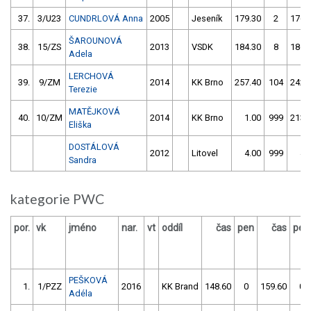
37.
3/U23
CUNDRLOVÁ Anna
2005
Jeseník
179.30
2
176.
ŠAROUNOVÁ
38.
15/ZS
2013
VSDK
184.30
8
186.
Adela
LERCHOVÁ
39.
9/ZM
2014
KK Brno
257.40
104
242.
Terezie
MATĚJKOVÁ
40.
10/ZM
2014
KK Brno
1.00
999
213.
Eliška
DOSTÁLOVÁ
2012
Litovel
4.00
999
4.
Sandra
kategorie PWC
por.
vk
jméno
nar.
vt
oddíl
čas
pen
čas
pen
PEŠKOVÁ
1.
1/PZZ
2016
KK Brand
148.60
0
159.60
0
Adéla