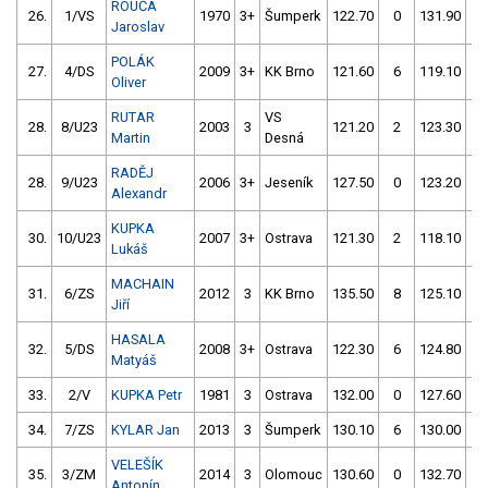
ROUČA
26.
1/VS
1970
3+
Šumperk
122.70
0
131.90
6
Jaroslav
POLÁK
27.
4/DS
2009
3+
KK Brno
121.60
6
119.10
4
Oliver
RUTAR
VS
28.
8/U23
2003
3
121.20
2
123.30
2
Martin
Desná
RADĚJ
28.
9/U23
2006
3+
Jeseník
127.50
0
123.20
0
Alexandr
KUPKA
30.
10/U23
2007
3+
Ostrava
121.30
2
118.10
6
Lukáš
MACHAIN
31.
6/ZS
2012
3
KK Brno
135.50
8
125.10
0
Jiří
HASALA
32.
5/DS
2008
3+
Ostrava
122.30
6
124.80
6
Matyáš
33.
2/V
KUPKA Petr
1981
3
Ostrava
132.00
0
127.60
2
34.
7/ZS
KYLAR Jan
2013
3
Šumperk
130.10
6
130.00
0
VELEŠÍK
35.
3/ZM
2014
3
Olomouc
130.60
0
132.70
0
Antonín