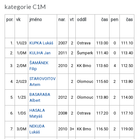
kategorie C1M
por.
vk
jméno
nar.
vt
oddíl
čas
pen
čas
p
1.
1/U23
KUPKA Lukáš
2007
2
Ostrava
113.00
0
111.10
2.
1/DM
KULIHA Jan
2011
2
Šumperk
111.40
0
113.40
ŠAMÁNEK
3.
2/DM
2010
2
KK Brno
113.60
4
112.50
Filip
STAROVOITOV
4.
2/U23
2
Olomouc
115.60
2
113.80
Artem
BASARABA
5.
1/ZS
2012
2
Olomouc
113.80
2
114.00
Albert
HASALA
6.
1/DS
2008
2
Ostrava
117.20
0
117.10
Matyáš
NEKUDA
7.
3/DM
2010
3+
KK Brno
116.50
2
119.00
Lukáš