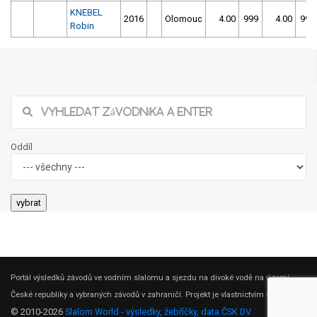
KNEBEL
2016
Olomouc
4.00
999
4.00
999
Robin
43/2026 61. ročník Slalomu v Zábřehu
Našli jste chybu ve výsledcích? Popište ji, zkusíme jí napravit.
Popis chyby (max. 255 znaků):
jméno nahlašujícího
Odeslat Hlášení
Oddíl