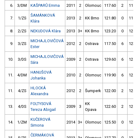
6.
3/DM
KAŠPARŮ Emma
2011
2
Olomouc
117.60
2
118.
ŠAMÁNKOVÁ
7.
1/ZS
2013
2
KK Brno
121.80
0
119.
Klára
8.
2/ZS
NEKUDOVÁ Klára
2013
3+
KK Brno
123.20
0
126.
MICHAJLOVIČOVÁ
9.
3/ZS
2012
2
Ostrava
117.50
6
123.
Ester
MICHAJLOVIČOVÁ
10.
3/DS
2009
2
Ostrava
129.60
6
121.
Sára
HANUŠOVÁ
11.
4/DM
2010
2
Olomouc
119.90
6
124.
Johanka
HLOCKÁ
11.
4/ZS
2012
2
Šumperk
122.00
2
126.
Alexandra
FOLTYSOVÁ
KK
13.
4/DS
2009
3
122.60
2
129.
Tereza Abigail
Opava
KUČEROVÁ
14.
1/ZM
2014
3+
Olomouc
125.50
0
125.
Simona
ČERMÁKOVÁ
15.
5/ZS
2013
3+
Olomouc
127.70
0
127.