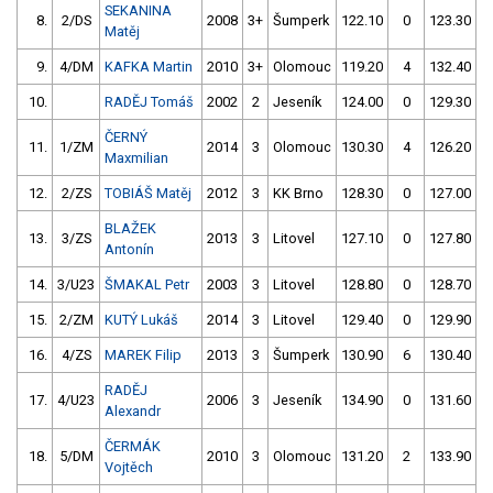
SEKANINA
8.
2/DS
2008
3+
Šumperk
122.10
0
123.30
Matěj
9.
4/DM
KAFKA Martin
2010
3+
Olomouc
119.20
4
132.40
10.
RADĚJ Tomáš
2002
2
Jeseník
124.00
0
129.30
ČERNÝ
11.
1/ZM
2014
3
Olomouc
130.30
4
126.20
Maxmilian
12.
2/ZS
TOBIÁŠ Matěj
2012
3
KK Brno
128.30
0
127.00
BLAŽEK
13.
3/ZS
2013
3
Litovel
127.10
0
127.80
Antonín
14.
3/U23
ŠMAKAL Petr
2003
3
Litovel
128.80
0
128.70
15.
2/ZM
KUTÝ Lukáš
2014
3
Litovel
129.40
0
129.90
16.
4/ZS
MAREK Filip
2013
3
Šumperk
130.90
6
130.40
RADĚJ
17.
4/U23
2006
3
Jeseník
134.90
0
131.60
Alexandr
ČERMÁK
18.
5/DM
2010
3
Olomouc
131.20
2
133.90
Vojtěch