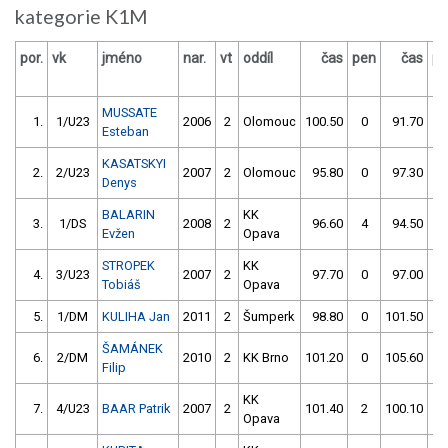
kategorie K1M
por.
vk
jméno
nar.
vt
oddíl
čas
pen
čas
pe
MUSSATE
1.
1/U23
2006
2
Olomouc
100.50
0
91.70
2
Esteban
KASATSKYI
2.
2/U23
2007
2
Olomouc
95.80
0
97.30
2
Denys
BALARIN
KK
3.
1/DS
2008
2
96.60
4
94.50
2
Evžen
Opava
STROPEK
KK
4.
3/U23
2007
2
97.70
0
97.00
0
Tobiáš
Opava
5.
1/DM
KULIHA Jan
2011
2
Šumperk
98.80
0
101.50
4
ŠAMÁNEK
6.
2/DM
2010
2
KK Brno
101.20
0
105.60
5
Filip
KK
7.
4/U23
BAAR Patrik
2007
2
101.40
2
100.10
2
Opava