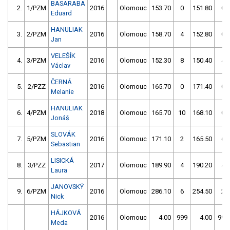
BASARABA
2.
1/PZM
2016
Olomouc
153.70
0
151.80
0
Eduard
HANULIAK
3.
2/PZM
2016
Olomouc
158.70
4
152.80
0
Jan
VELEŠÍK
4.
3/PZM
2016
Olomouc
152.30
8
150.40
4
Václav
ČERNÁ
5.
2/PZZ
2016
Olomouc
165.70
0
171.40
0
Melanie
HANULIAK
6.
4/PZM
2018
Olomouc
165.70
10
168.10
0
Jonáš
SLOVÁK
7.
5/PZM
2016
Olomouc
171.10
2
165.50
6
Sebastian
LISICKÁ
8.
3/PZZ
2017
Olomouc
189.90
4
190.20
4
Laura
JANOVSKÝ
9.
6/PZM
2016
Olomouc
286.10
6
254.50
2
Nick
HÁJKOVÁ
2016
Olomouc
4.00
999
4.00
999
Meda