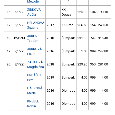
Metoděj
ŽÍDKOVÁ
KK
16.
5/PZZ
225.30
104
190.10
10
Adéla
Opava
HELÁNOVÁ
17.
6/PZZ
2017
KK Brno
266.50
154
240.50
58
Zuzana
JUREK
18.
12/PZM
2018
Šumperk
331.30
54
316.40
8
Teodor
JURKOVÁ
19.
7/PZZ
2016
Šumperk
1.00
999
247.80
15
Laura
ZAJÍCOVÁ
20.
8/PZZ
2018
Šumperk
229.20
360
281.00
26
Magdaléna
URBÁŠEK
2019
Šumperk
4.00
999
4.00
99
Petr
HÁJKOVÁ
2016
Olomouc
4.00
999
4.00
99
Meda
KNEBEL
2016
Olomouc
4.00
999
4.00
99
Robin