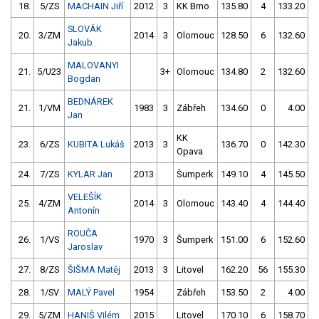
18.
5/ZS
MACHAIN Jiří
2012
3
KK Brno
135.80
4
133.20
SLOVÁK
20.
3/ZM
2014
3
Olomouc
128.50
6
132.60
Jakub
MALOVANYI
21.
5/U23
3+
Olomouc
134.80
2
132.60
Bogdan
BEDNÁREK
21.
1/VM
1983
3
Zábřeh
134.60
0
4.00
9
Jan
KK
23.
6/ZS
KUBITA Lukáš
2013
3
136.70
0
142.30
Opava
24.
7/ZS
KYLAR Jan
2013
Šumperk
149.10
4
145.50
VELEŠÍK
25.
4/ZM
2014
3
Olomouc
143.40
4
144.40
Antonín
ROUČA
26.
1/VS
1970
3
Šumperk
151.00
6
152.60
Jaroslav
27.
8/ZS
ŠIŠMA Matěj
2013
3
Litovel
162.20
56
155.30
28.
1/SV
MALÝ Pavel
1954
Zábřeh
153.50
2
4.00
9
29.
5/ZM
HANIŠ Vilém
2015
Litovel
170.10
6
158.70