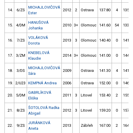
MICHAJLOVIČOVÁ
14.
6/ZS
2012
2
Ostrava
137.80
4
135.9
Ester
HANUŠOVÁ
15.
4/DM
2010
3+
Olomouc
141.60
54
133.7
Johanka
VOLÁKOVÁ
16.
7/ZS
2013
3
Olomouc
140.40
0
141.1
Dorota
KNEBELOVÁ
17.
3/ZM
2014
3+
Olomouc
141.00
0
144.3
Klaudie
MICHAJLOVIČOVÁ
18.
3/DS
2009
Ostrava
141.30
4
141.7
Sára
19.
2/U23
KEMPNÁ Andrea
2006
Ostrava
152.00
0
146.8
GABRLÍKOVÁ
20.
5/DM
2011
3
Litovel
153.40
2
155.4
Eliška
ŠOTOLOVÁ Radka
21.
8/ZS
2012
3
Litovel
159.20
0
157.3
Abigail
JURÁNKOVÁ
22.
9/ZS
2013
Zábřeh
167.00
2
164.1
Aneta