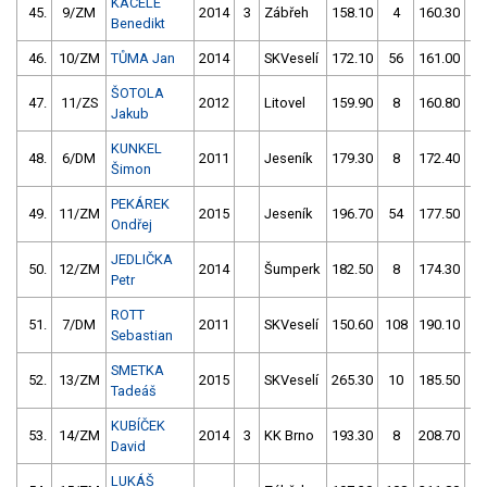
KACELE
45.
9/ZM
2014
3
Zábřeh
158.10
4
160.30
2
Benedikt
46.
10/ZM
TŮMA Jan
2014
SKVeselí
172.10
56
161.00
2
ŠOTOLA
47.
11/ZS
2012
Litovel
159.90
8
160.80
6
Jakub
KUNKEL
48.
6/DM
2011
Jeseník
179.30
8
172.40
2
Šimon
PEKÁREK
49.
11/ZM
2015
Jeseník
196.70
54
177.50
0
Ondřej
JEDLIČKA
50.
12/ZM
2014
Šumperk
182.50
8
174.30
6
Petr
ROTT
51.
7/DM
2011
SKVeselí
150.60
108
190.10
2
Sebastian
SMETKA
52.
13/ZM
2015
SKVeselí
265.30
10
185.50
1
Tadeáš
KUBÍČEK
53.
14/ZM
2014
3
KK Brno
193.30
8
208.70
4
David
LUKÁŠ