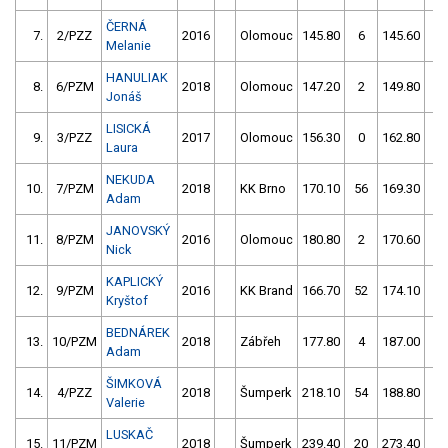
ČERNÁ
7.
2/PZZ
2016
Olomouc
145.80
6
145.60
2
Melanie
HANULIAK
8.
6/PZM
2018
Olomouc
147.20
2
149.80
4
Jonáš
LISICKÁ
9.
3/PZZ
2017
Olomouc
156.30
0
162.80
0
Laura
NEKUDA
10.
7/PZM
2018
KK Brno
170.10
56
169.30
4
Adam
JANOVSKÝ
11.
8/PZM
2016
Olomouc
180.80
2
170.60
4
Nick
KAPLICKÝ
12.
9/PZM
2016
KK Brand
166.70
52
174.10
2
Kryštof
BEDNÁREK
13.
10/PZM
2018
Zábřeh
177.80
4
187.00
2
Adam
ŠIMKOVÁ
14.
4/PZZ
2018
Šumperk
218.10
54
188.80
6
Valerie
LUSKAČ
15.
11/PZM
2018
Šumperk
239.40
20
273.40
16