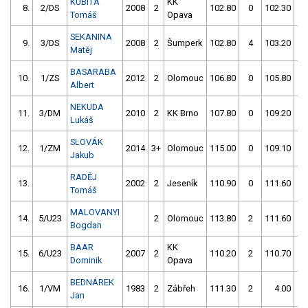
KUBITA
KK
8.
2/DS
2008
2
102.80
0
102.30
0
Tomáš
Opava
SEKANINA
9.
3/DS
2008
2
Šumperk
102.80
4
103.20
2
Matěj
BASARABA
10.
1/ZS
2012
2
Olomouc
106.80
0
105.80
2
Albert
NEKUDA
11.
3/DM
2010
2
KK Brno
107.80
0
109.20
2
Lukáš
SLOVÁK
12.
1/ZM
2014
3+
Olomouc
115.00
0
109.10
0
Jakub
RADĚJ
13.
2002
2
Jeseník
110.90
0
111.60
0
Tomáš
MALOVANYI
14.
5/U23
2
Olomouc
113.80
2
111.60
0
Bogdan
BAAR
KK
15.
6/U23
2007
2
110.20
2
110.70
2
Dominik
Opava
BEDNÁREK
16.
1/VM
1983
2
Zábřeh
111.30
2
4.00
99
Jan