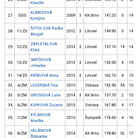
Klaudie
KLIMEŠOVÁ
27.
5/DS
2009
3
KK Brno
147.20
0
144.
Kristýna
ŠOTOLOVÁ Radka
28.
11/ZS
2012
3
Litovel
149.90
0
145.
Abigail
ZAPLETALOVÁ
29.
12/ZS
2013
3
Litovel
157.10
14
145.
Klára
SMYČKOVÁ
30.
13/ZS
2013
3
Litovel
153.00
4
152.
Johanka
31.
14/ZS
KRŠKOVÁ Anna
2013
3
Litovel
162.10
4
156.
32.
4/ZM
LEGERSKÁ Tina
2015
Ostrava
153.90
54
150.
33.
5/ZM
GROSSOVÁ Luna
2014
3
KK Brno
157.70
2
151.
34.
6/ZM
KUPKOVÁ Zuzana
2015
Ostrava
167.80
4
174.
KYLAROVÁ
35.
7/ZM
2015
Šumperk
176.60
4
166.
Anežka
HELÁNOVÁ
36.
8/ZM
2014
KK Brno
178.80
52
172.
Štěpánka