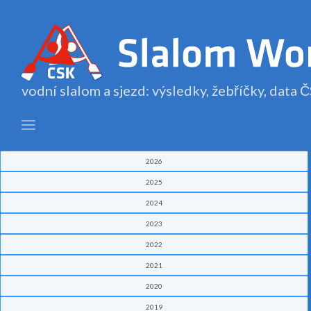
vodní slalom a sjezd: výsledky, žebříčky, data
2026
2025
2024
2023
2022
2021
2020
2019