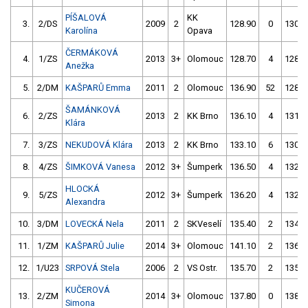
PÍŠALOVÁ
KK
3.
2/DS
2009
2
128.90
0
130.3
Karolína
Opava
ČERMÁKOVÁ
4.
1/ZS
2013
3+
Olomouc
128.70
4
128.2
Anežka
5.
2/DM
KAŠPARŮ Emma
2011
2
Olomouc
136.90
52
128.8
ŠAMÁNKOVÁ
6.
2/ZS
2013
2
KK Brno
136.10
4
131.3
Klára
7.
3/ZS
NEKUDOVÁ Klára
2013
2
KK Brno
133.10
6
130.1
8.
4/ZS
ŠIMKOVÁ Vanesa
2012
3+
Šumperk
136.50
4
132.6
HLOCKÁ
9.
5/ZS
2012
3+
Šumperk
136.20
4
132.7
Alexandra
10.
3/DM
LOVECKÁ Nela
2011
2
SKVeselí
135.40
2
134.2
11.
1/ZM
KAŠPARŮ Julie
2014
3+
Olomouc
141.10
2
136.6
12.
1/U23
SRPOVÁ Stela
2006
2
VS Ostr.
135.70
2
135.1
KUČEROVÁ
13.
2/ZM
2014
3+
Olomouc
137.80
0
138.8
Simona