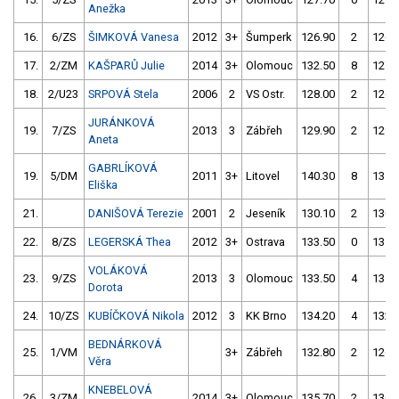
Anežka
16.
6/ZS
ŠIMKOVÁ Vanesa
2012
3+
Šumperk
126.90
2
126.
17.
2/ZM
KAŠPARŮ Julie
2014
3+
Olomouc
132.50
8
127.
18.
2/U23
SRPOVÁ Stela
2006
2
VS Ostr.
128.00
2
126.
JURÁNKOVÁ
19.
7/ZS
2013
3
Zábřeh
129.90
2
129.
Aneta
GABRLÍKOVÁ
19.
5/DM
2011
3+
Litovel
140.30
8
131.
Eliška
21.
DANIŠOVÁ Terezie
2001
2
Jeseník
130.10
2
130.
22.
8/ZS
LEGERSKÁ Thea
2012
3+
Ostrava
133.50
0
135.
VOLÁKOVÁ
23.
9/ZS
2013
3
Olomouc
133.50
4
131.
Dorota
24.
10/ZS
KUBÍČKOVÁ Nikola
2012
3
KK Brno
134.20
4
132.
BEDNÁRKOVÁ
25.
1/VM
3+
Zábřeh
132.80
2
126.
Věra
KNEBELOVÁ
26.
3/ZM
2014
3+
Olomouc
135.70
2
136.