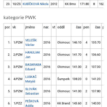
23.
10/ZS
KUBÍČKOVÁ Nikola
2012
KK Brno
171.80
8
162.1
kategorie PWK
por.
vk
jméno
nar.
vt
oddíl
čas
pen
čas
pe
VELEŠÍK
1.
1/PZM
2016
Olomouc
146.10
4
135.70
0
Václav
HANULIAK
2.
2/PZM
2016
Olomouc
141.70
4
136.60
0
Jan
BASARABA
3.
3/PZM
2016
Olomouc
141.00
2
137.30
0
Eduard
LUSKAČ
4.
4/PZM
2016
Šumperk
138.20
0
141.20
0
Matyáš
SLOVÁK
5.
5/PZM
2016
Olomouc
141.00
2
137.80
4
Sebastian
PEŠKOVÁ
6.
1/PZZ
2016
KK Brand
143.60
2
140.30
2
Adéla