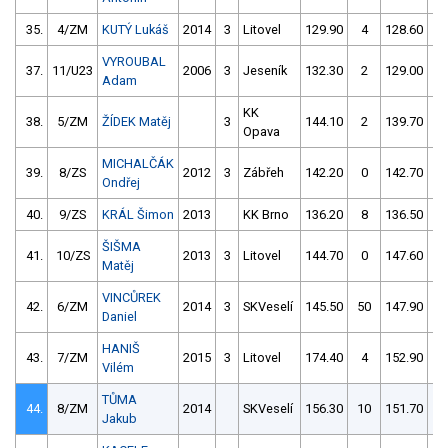
35.
4/ZM
KUTÝ Lukáš
2014
3
Litovel
129.90
4
128.60
2
VYROUBAL
37.
11/U23
2006
3
Jeseník
132.30
2
129.00
2
Adam
KK
38.
5/ZM
ŽÍDEK Matěj
3
144.10
2
139.70
0
Opava
MICHALČÁK
39.
8/ZS
2012
3
Zábřeh
142.20
0
142.70
2
Ondřej
40.
9/ZS
KRÁL Šimon
2013
KK Brno
136.20
8
136.50
6
ŠIŠMA
41.
10/ZS
2013
3
Litovel
144.70
0
147.60
2
Matěj
VINCŮREK
42.
6/ZM
2014
3
SKVeselí
145.50
50
147.90
4
Daniel
HANIŠ
43.
7/ZM
2015
3
Litovel
174.40
4
152.90
0
Vilém
TŮMA
44.
8/ZM
2014
SKVeselí
156.30
10
151.70
2
Jakub