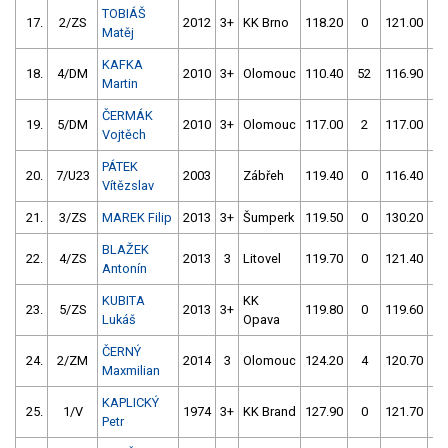
TOBIÁŠ
17.
2/ZS
2012
3+
KK Brno
118.20
0
121.00
2
Matěj
KAFKA
18.
4/DM
2010
3+
Olomouc
110.40
52
116.90
2
Martin
ČERMÁK
19.
5/DM
2010
3+
Olomouc
117.00
2
117.00
2
Vojtěch
PÁTEK
20.
7/U23
2003
Zábřeh
119.40
0
116.40
5
Vítězslav
21.
3/ZS
MAREK Filip
2013
3+
Šumperk
119.50
0
130.20
2
BLAŽEK
22.
4/ZS
2013
3
Litovel
119.70
0
121.40
8
Antonín
KUBITA
KK
23.
5/ZS
2013
3+
119.80
0
119.60
6
Lukáš
Opava
ČERNÝ
24.
2/ZM
2014
3
Olomouc
124.20
4
120.70
0
Maxmilian
KAPLICKÝ
25.
1/V
1974
3+
KK Brand
127.90
0
121.70
0
Petr