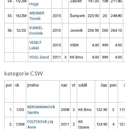
54.
15/ZM
Zábřeh
197.30
108
211.80
6
Hojgr
WIESNER
55.
16/ZM
2015
Šumperk
220.90
20
248.80
1
Tomáš
KUNKEL
56.
12/ZS
2013
Jeseník
236.90
260
264.10
5
Dominik
VESELÝ
2015
VSDK
4.00
999
4.00
99
Lukáš
VOGL David
2011
3
KK Brno
4.00
999
4.00
99
kategorie C1W
por.
vk
jméno
nar.
vt
oddíl
čas
pen
ča
BERGMANNOVÁ
1.
1/DS
2008
2
KK Brno
122.90
2
119.9
Sandra
FOLTYSOVÁ Lily
KK
2.
1/DM
2011
2
124.90
4
127.0
Anne
Opava