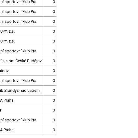
tní sportovní klub Pra
0
tní sportovní klub Pra
0
tní sportovní klub Pra
0
UPY, z.s.
0
UPY, z.s.
0
tní sportovní klub Pra
0
í slalom České Budějovi
0
utnov
0
tní sportovní klub Pra
0
lub Brandýs nad Labem,
0
A Praha
0
r
0
tní sportovní klub Pra
0
A Praha
0