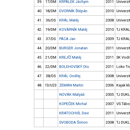
39.
17/DM
KRPÁLEK Jáchym
2011
Univerzi
40.
18/DM
DVORNÍK Štěpán
2010
Univerzi
41.
36/DS
KRÁL Matěj
2008
Univerzi
42.
19/DM
KOVÁRNÍK Matěj
2010
TJ KRAL
43.
37/DS
PÁCA Jan
2009
TJ KRAL
44.
20/DM
BURGER Jonatan
2011
Univerzi
45.
21/DM
KREJČÍ Matěj
2011
SK Vodn
46.
22/DM
BOLEHOVSKÝ Oto
2011
Loko Tr
47.
38/DS
KRÁL Ondřej
2008
Univerzi
48.
13/U23
ZEMAN Martin
2006
Kajak k
NOVÁK Matyáš
2005
TJ DUKL
KOPEČEK Michal
2007
VS Tábo
KRATOCHVÍL Devi
2011
Univerzi
SVOBODA Šimon
2008
TJ DUKL