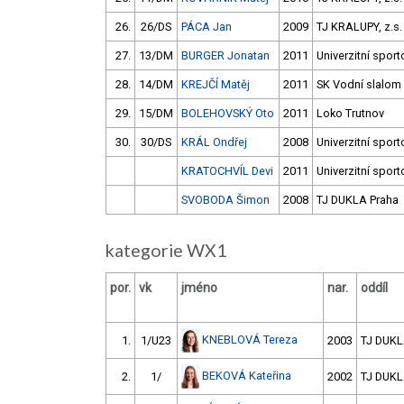
26.
26/DS
PÁCA Jan
2009
TJ KRALUPY, z.s.
27.
13/DM
BURGER Jonatan
2011
Univerzitní sport
28.
14/DM
KREJČÍ Matěj
2011
SK Vodní slalom
29.
15/DM
BOLEHOVSKÝ Oto
2011
Loko Trutnov
30.
30/DS
KRÁL Ondřej
2008
Univerzitní sport
KRATOCHVÍL Devi
2011
Univerzitní sport
SVOBODA Šimon
2008
TJ DUKLA Praha
kategorie WX1
por.
vk
jméno
nar.
oddíl
KNEBLOVÁ Tereza
1.
1/U23
2003
TJ DUKL
BEKOVÁ Kateřina
2.
1/
2002
TJ DUKL