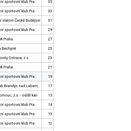
tní sportovní klub Pra
35
tní sportovní klub Pra
33
í slalom České Budějovi
31
tní sportovní klub Pra
29
A Praha
27
ra Bechyně
25
orty Ostrava, z.s.
23
A Praha
21
tní sportovní klub Pra
19
lub Brandýs nad Labem,
17
mouc, z.s. - oddíl kan
15
tní sportovní klub Pra
14
tní sportovní klub Pra
13
tní sportovní klub Pra
12