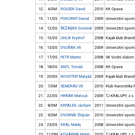
12.
4/DM
ROUSEK David
2010
KK Opava
13.
11/DS
POKORNÝ Daniel
2009
Univerzitní sport
14.
12/DS
ŘEŽÁBEK Dominik
2009
Univerzitní sport
15.
13/DS
UHLÍK Kryštof
2008
Kajak klub Bran
16.
15/DS
DVOŘÁK Vít
2009
Univerzitní sport
17.
17/DS
PETR Martin
2008
SK Vodní slalom
18.
18/DS
ANTL Tomáš
2008
KK Opava
19.
20/DS
NOVOTNÝ Matyáš
2009
Kajak klub Bran
20.
7/DM
SEMERÁD Vít
2010
Klub Kanoistika 
21.
22/DS
HRŇÁK Matouš
2009
TJ KRALUPY, z.s.
22.
8/DM
KRPÁLEK Jáchym
2011
Univerzitní sport
23.
9/DM
DVORNÍK Štěpán
2010
Univerzitní sport
24.
25/DS
KRÁL Matěj
2008
Univerzitní sport
25.
11/DM
KOVÁRNÍK Matěj
2010
TJ KRALUPY, z.s.