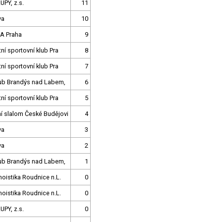
UPY, z.s.
11
va
10
A Praha
9
tní sportovní klub Pra
8
tní sportovní klub Pra
7
lub Brandýs nad Labem,
6
tní sportovní klub Pra
5
í slalom České Budějovi
4
va
3
va
2
lub Brandýs nad Labem,
1
oistika Roudnice n.L.
0
oistika Roudnice n.L.
0
UPY, z.s.
0