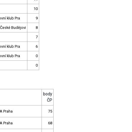
10
ovní klub Pra
9
 České Budějovi
8
7
ovní klub Pra
6
ovní klub Pra
0
0
body
ČP
A Praha
75
A Praha
68