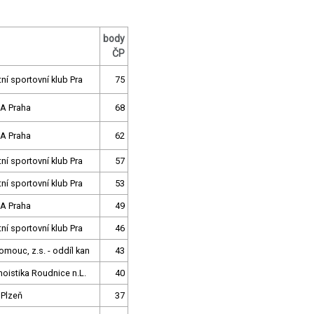
body
ČP
tní sportovní klub Pra
75
A Praha
68
A Praha
62
tní sportovní klub Pra
57
tní sportovní klub Pra
53
A Praha
49
tní sportovní klub Pra
46
mouc, z.s. - oddíl kan
43
oistika Roudnice n.L.
40
 Plzeň
37