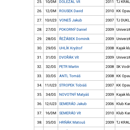
25.
10/DM
DOLEŽAL Vít
2011
TJ KRAL
26.
12/DM
ROUSEK David
2010
KK Opa
27.
10/U23
VONEŠ Jakub
2007
TJ DUKL
28.
27/DS
POKORNÝ Daniel
2009
Univerzi
29.
28/DS
ŘEŽÁBEK Dominik
2009
Univerzi
30.
29/DS
UHLÍK Kryštof
2008
Kajak k
31.
31/DS
DVOŘÁK Vít
2009
Univerzi
32.
32/DS
PETR Martin
2008
SK Vodn
33.
33/DS
ANTL Tomáš
2008
KK Opa
34.
11/U23
STROPEK Tobiáš
2007
KK Opa
35.
34/DS
NOVOTNÝ Matyáš
2009
Kajak k
36.
12/U23
SEMERÁD Jakub
2006
Klub Kan
37.
16/DM
SEMERÁD Vít
2010
Klub Kan
38.
35/DS
HRŇÁK Matouš
2009
TJ KRAL