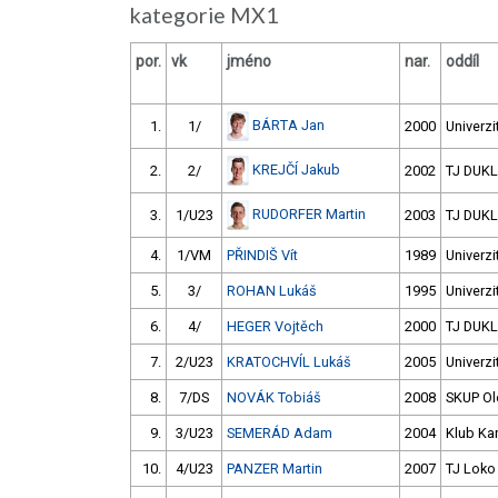
kategorie MX1
por.
vk
jméno
nar.
oddíl
BÁRTA Jan
1.
1/
2000
Univerzi
KREJČÍ Jakub
2.
2/
2002
TJ DUKL
RUDORFER Martin
3.
1/U23
2003
TJ DUKL
4.
1/VM
PŘINDIŠ Vít
1989
Univerzi
5.
3/
ROHAN Lukáš
1995
Univerzi
6.
4/
HEGER Vojtěch
2000
TJ DUKL
7.
2/U23
KRATOCHVÍL Lukáš
2005
Univerzi
8.
7/DS
NOVÁK Tobiáš
2008
SKUP Olo
9.
3/U23
SEMERÁD Adam
2004
Klub Kan
10.
4/U23
PANZER Martin
2007
TJ Loko