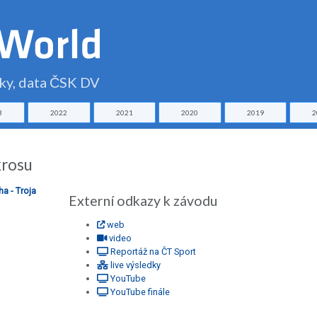
čky, data ČSK DV
3
2022
2021
2020
2019
2
krosu
a - Troja
Externí odkazy k závodu
web
video
Reportáž na ČT Sport
live výsledky
YouTube
YouTube finále