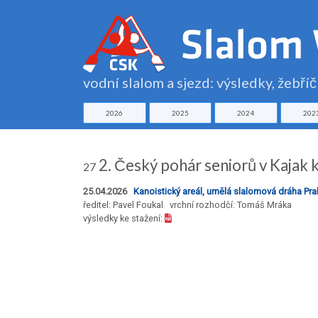
vodní slalom a sjezd: výsledky, žebří
2026
2025
2024
202
2. Český pohár seniorů v Kajak 
27
25.04.2026
Kanoistický areál, umělá slalomová dráha Prah
ředitel: Pavel Foukal vrchní rozhodčí: Tomáš Mráka
výsledky ke stažení: