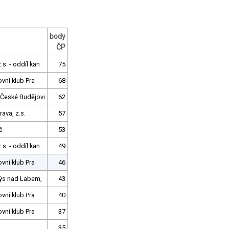
body
ČP
s. - oddíl kan
75
ovní klub Pra
68
 České Budějovi
62
ava, z.s.
57
ě
53
s. - oddíl kan
49
ovní klub Pra
46
dýs nad Labem,
43
ovní klub Pra
40
ovní klub Pra
37
35