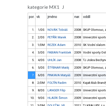
kategorie MX1 J
por.
vk
jméno
nar.
oddíl
1.
1/DS
NOVÁK Tobiáš
2008
SKUP Olomouc, z.
2.
2/DS
PETŘÍK Marek
2008
Univerzitní sport
3.
1/DM
REZEK Adam
2010
SK Vodní slalom
4.
3/DS
FABIAN František
2009
Vodní sporty Ostr
5.
4/DS
UHLÍK Jan
2008
TJ Jiskra Bechyn
6.
5/DS
ŠTÝBNAR Matěj
2009
SKUP Olomouc, z.
7.
6/DS
PINKAVA Matyáš
2009
Univerzitní sport
8.
2/DM
FOLTÍN Radim
2010
Kajak klub Bran
9.
8/DS
LANGER Filip
2009
Univerzitní sport
10.
9/DS
HLADÍK Šimon
2009
Univerzitní sport
11.
3/DM
DOLEŽAL Vít
2011
TJ KRALUPY, z.s.