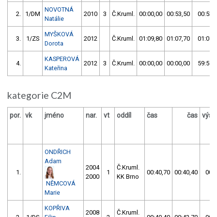
NOVOTNÁ
2.
1/DM
2010
3
Č.Kruml.
00:00,00
00:53,50
00:53,
Natálie
MYŠKOVÁ
3.
1/ZS
2012
Č.Kruml.
01:09,80
01:07,70
01:07,
Dorota
KASPEROVÁ
4.
2012
3
Č.Kruml.
00:00,00
00:00,00
59:59,
Kateřina
kategorie C2M
por.
vk
jméno
nar.
vt
oddíl
čas
čas
výsl
ONDŘICH
Adam
2004
Č.Kruml.
1.
1
00:40,70
00:40,40
00:4
2000
KK Brno
NĚMCOVÁ
Marie
KOPŘIVA
2008
Č.Kruml.