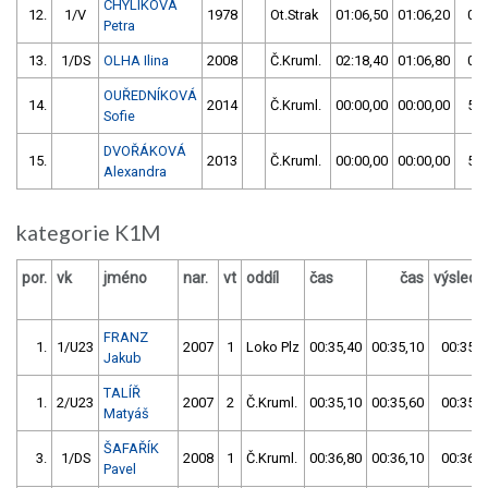
CHYLÍKOVÁ
12.
1/V
1978
Ot.Strak
01:06,50
01:06,20
01:
Petra
13.
1/DS
OLHA Ilina
2008
Č.Kruml.
02:18,40
01:06,80
01:
OUŘEDNÍKOVÁ
14.
2014
Č.Kruml.
00:00,00
00:00,00
59:
Sofie
DVOŘÁKOVÁ
15.
2013
Č.Kruml.
00:00,00
00:00,00
59:
Alexandra
kategorie K1M
por.
vk
jméno
nar.
vt
oddíl
čas
čas
výslede
FRANZ
1.
1/U23
2007
1
Loko Plz
00:35,40
00:35,10
00:35,1
Jakub
TALÍŘ
1.
2/U23
2007
2
Č.Kruml.
00:35,10
00:35,60
00:35,1
Matyáš
ŠAFAŘÍK
3.
1/DS
2008
1
Č.Kruml.
00:36,80
00:36,10
00:36,1
Pavel