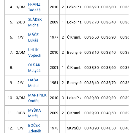
FRANZ
4.
1/DM
2010
2
Loko Plz
00:36,20
00:36,80
00:36,2
Tadeáš
SLÁDEK
5.
2/DS
2009
1
Loko Plz
00:37,70
00:36,40
00:36,4
Michal
MÁČE
6.
1/V
1977
2
Č.Kruml.
00:36,50
00:36,90
00:36,5
Lukáš
UHLÍK
7.
2/DM
2010
2
Bechyně
00:38,10
00:38,40
00:38,1
Vojtěch
OLŠÁK
8.
2001
1
Č.Kruml.
00:38,30
00:38,60
00:38,3
Matyáš
HÁŠA
9.
2/V
1981
2
Bechyně
00:38,40
00:38,70
00:38,4
Michal
MARTÍNEK
10.
3/DM
2010
3
Loko Plz
00:39,80
00:39,20
00:39,2
Ondřej
MYŠKA
11.
3/DS
2009
2
Č.Kruml.
00:39,90
00:40,50
00:39,9
Matěj
BOČEK
12.
3/V
1975
SKVSČB
00:40,90
00:41,50
00:40,9
Zdeněk