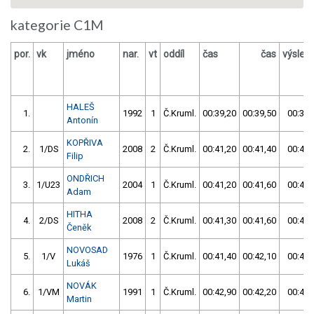
kategorie C1M
por.
vk
jméno
nar.
vt
oddíl
čas
čas
výsled
HALEŠ
1.
1992
1
Č.Kruml.
00:39,20
00:39,50
00:39,
Antonín
KOPŘIVA
2.
1/DS
2008
2
Č.Kruml.
00:41,20
00:41,40
00:41,
Filip
ONDŘICH
3.
1/U23
2004
1
Č.Kruml.
00:41,20
00:41,60
00:41,
Adam
HITHA
4.
2/DS
2008
2
Č.Kruml.
00:41,30
00:41,60
00:41,
Čeněk
NOVOSAD
5.
1/V
1976
1
Č.Kruml.
00:41,40
00:42,10
00:41,
Lukáš
NOVÁK
6.
1/VM
1991
1
Č.Kruml.
00:42,90
00:42,20
00:42,
Martin