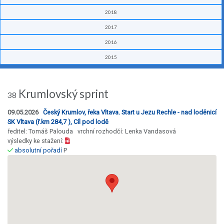
2018
2017
2016
2015
Krumlovský sprint
38
09.05.2026
Český Krumlov, řeka Vltava. Start u Jezu Rechle - nad loděnicí
SK Vltava (ř.km 284,7 ), Cíl pod lodě
ředitel: Tomáš Palouda vrchní rozhodčí: Lenka Vandasová
výsledky ke stažení:
absolutní pořadí
P