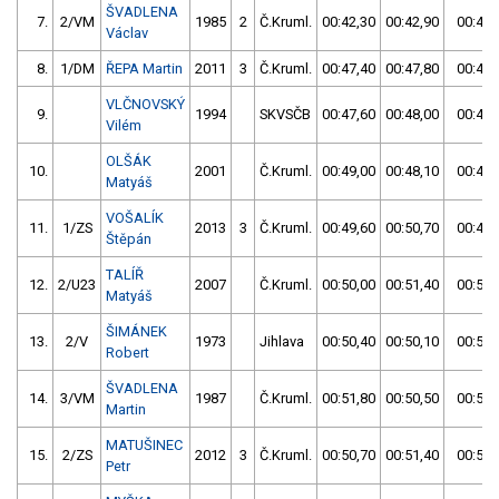
ŠVADLENA
7.
2/VM
1985
2
Č.Kruml.
00:42,30
00:42,90
00:42,
Václav
8.
1/DM
ŘEPA Martin
2011
3
Č.Kruml.
00:47,40
00:47,80
00:47,
VLČNOVSKÝ
9.
1994
SKVSČB
00:47,60
00:48,00
00:47,
Vilém
OLŠÁK
10.
2001
Č.Kruml.
00:49,00
00:48,10
00:48,
Matyáš
VOŠALÍK
11.
1/ZS
2013
3
Č.Kruml.
00:49,60
00:50,70
00:49,
Štěpán
TALÍŘ
12.
2/U23
2007
Č.Kruml.
00:50,00
00:51,40
00:50,
Matyáš
ŠIMÁNEK
13.
2/V
1973
Jihlava
00:50,40
00:50,10
00:50,
Robert
ŠVADLENA
14.
3/VM
1987
Č.Kruml.
00:51,80
00:50,50
00:50,
Martin
MATUŠINEC
15.
2/ZS
2012
3
Č.Kruml.
00:50,70
00:51,40
00:50,
Petr