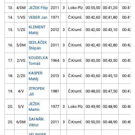
13.
4/DM
JEŽEK Filip
2011
3
Loko Plz
00:55,50
00:41,20
00:41,2
14.
1/VS
VEBER Jan
1971
Č.Kruml.
00:42,60
00:41,80
00:41,8
KLEMENT
15.
1/ZS
2012
3
Č.Kruml.
00:42,00
00:43,10
00:42,0
Matěj
SEDLÁČEK
16.
5/DM
2011
3
Č.Kruml.
00:42,40
00:42,80
00:42,4
Štěpán
KOUDELKA
17.
2/VS
1964
3
Č.Kruml.
00:43,00
00:43,50
00:43,0
Tomáš
KASPER
18.
2/ZS
2013
3
Č.Kruml.
00:43,60
00:45,10
00:43,6
Matěj
STROPEK
19.
4/V
1981
Č.Kruml.
00:48,30
00:47,50
00:47,5
Jiří
JEŽEK
20.
5/V
1977
3
Loko Plz
00:49,90
00:48,90
00:48,9
Martin
ŠAFAŘÍK
20.
6/DM
2011
3
Č.Kruml.
00:50,30
00:48,90
00:48,9
Viktor
VELINGER