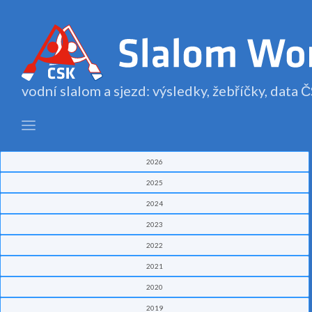
vodní slalom a sjezd: výsledky, žebříčky, data
2026
2025
2024
2023
2022
2021
2020
2019