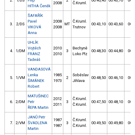
2.
1/DS
Filip
2
00:40,40
00:43,70
00:4
2008
Č.Kruml.
HITHA Čeněk
ŠAFAŘÍK
Pavel
2008
Č.Kruml.
3.
2/DS
MT
00:43,10
00:43,60
00:4
VIKOVÁ
2008
Trutnov
Anna
UHLÍK
Vojtěch
2010
Bechyně
4.
1/DM
3
00:48,30
00:44,80
00:4
FRANZ
2010
Loko Plz
Tadeáš
VANDASOVÁ
Lenka
1985
Soběslav
5.
1/VM
2
00:48,50
00:46,10
00:4
ŠIMÁNEK
1973
Jihlava
Robert
MATUŠINEC
2012
Č.Kruml.
6.
2/DM
Petr
3
00:47,50
00:48,10
00:4
2011
Č.Kruml.
ŘEPA Martin
JANŮ Petr
1987
Č.Kruml.
7.
2/VM
ŠVADLENA
3
00:49,50
00:49,80
00:4
1987
Č.Kruml.
Martin