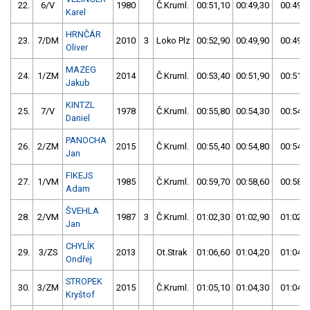
22.
6/V
1980
Č.Kruml.
00:51,10
00:49,30
00:49,3
Karel
HRNČÁR
23.
7/DM
2010
3
Loko Plz
00:52,90
00:49,90
00:49,9
Oliver
MAZEG
24.
1/ZM
2014
Č.Kruml.
00:53,40
00:51,90
00:51,9
Jakub
KINTZL
25.
7/V
1978
Č.Kruml.
00:55,80
00:54,30
00:54,3
Daniel
PANOCHA
26.
2/ZM
2015
Č.Kruml.
00:55,40
00:54,80
00:54,8
Jan
FIKEJS
27.
1/VM
1985
Č.Kruml.
00:59,70
00:58,60
00:58,6
Adam
ŠVEHLA
28.
2/VM
1987
3
Č.Kruml.
01:02,30
01:02,90
01:02,3
Jan
CHYLÍK
29.
3/ZS
2013
Ot.Strak
01:06,60
01:04,20
01:04,2
Ondřej
STROPEK
30.
3/ZM
2015
Č.Kruml.
01:05,10
01:04,30
01:04,3
Kryštof