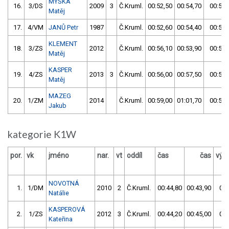
MYŠKA
16.
3/DS
2009
3
Č.Kruml.
00:52,50
00:54,70
00:52,
Matěj
17.
4/VM
JANŮ Petr
1987
Č.Kruml.
00:52,60
00:54,40
00:52,
KLEMENT
18.
3/ZS
2012
Č.Kruml.
00:56,10
00:53,90
00:53,
Matěj
KASPER
19.
4/ZS
2013
3
Č.Kruml.
00:56,00
00:57,50
00:56,
Matěj
MAZEG
20.
1/ZM
2014
Č.Kruml.
00:59,00
01:01,70
00:59,
Jakub
kategorie K1W
por.
vk
jméno
nar.
vt
oddíl
čas
čas
výs
NOVOTNÁ
1.
1/DM
2010
2
Č.Kruml.
00:44,80
00:43,90
00:
Natálie
KASPEROVÁ
2.
1/ZS
2012
3
Č.Kruml.
00:44,20
00:45,00
00:
Kateřina