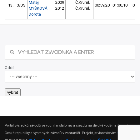
Matěj
2009
Č.Kruml.
13.
3/DS
00:59,20
01:00,10
00:5
MYŠKOVÁ
2012
Č.Kruml.
Dorota
Oddíl
Portál výsledků závodů ve vodním slalomu a sjezdu na divoké vodě na území
České republiky a vybraných závodů v zahraničí. Projekt je vlastnictvím
ČSK DV
.