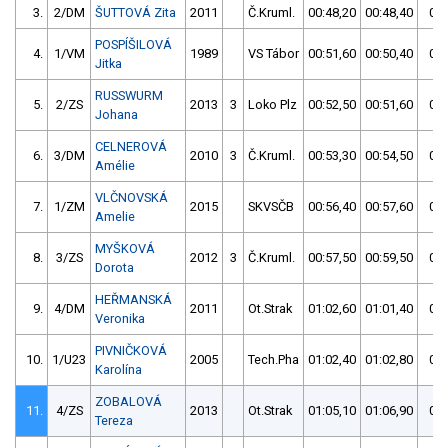
3.
2/DM
ŠUTTOVÁ Zita
2011
Č.Kruml.
00:48,20
00:48,40
00:
POSPÍŠILOVÁ
4.
1/VM
1989
VS Tábor
00:51,60
00:50,40
00:
Jitka
RUSSWURM
5.
2/ZS
2013
3
Loko Plz
00:52,50
00:51,60
00:
Johana
CELNEROVÁ
6.
3/DM
2010
3
Č.Kruml.
00:53,30
00:54,50
00:
Amélie
VLČNOVSKÁ
7.
1/ZM
2015
SKVSČB
00:56,40
00:57,60
00:
Amelie
MYŠKOVÁ
8.
3/ZS
2012
3
Č.Kruml.
00:57,50
00:59,50
00:
Dorota
HEŘMANSKÁ
9.
4/DM
2011
Ot.Strak
01:02,60
01:01,40
01:
Veronika
PIVNIČKOVÁ
10.
1/U23
2005
Tech.Pha
01:02,40
01:02,80
01:
Karolína
ZOBALOVÁ
11.
4/ZS
2013
Ot.Strak
01:05,10
01:06,90
01:
Tereza