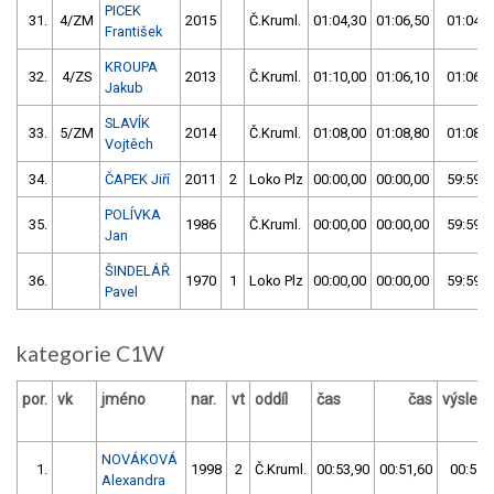
PICEK
31.
4/ZM
2015
Č.Kruml.
01:04,30
01:06,50
01:04,3
František
KROUPA
32.
4/ZS
2013
Č.Kruml.
01:10,00
01:06,10
01:06,1
Jakub
SLAVÍK
33.
5/ZM
2014
Č.Kruml.
01:08,00
01:08,80
01:08,0
Vojtěch
34.
ČAPEK Jiří
2011
2
Loko Plz
00:00,00
00:00,00
59:59,9
POLÍVKA
35.
1986
Č.Kruml.
00:00,00
00:00,00
59:59,9
Jan
ŠINDELÁŘ
36.
1970
1
Loko Plz
00:00,00
00:00,00
59:59,9
Pavel
kategorie C1W
por.
vk
jméno
nar.
vt
oddíl
čas
čas
výsled
NOVÁKOVÁ
1.
1998
2
Č.Kruml.
00:53,90
00:51,60
00:51,
Alexandra