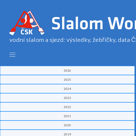
vodní slalom a sjezd: výsledky, žebříčky, data
2026
2025
2024
2023
2022
2021
2020
2019