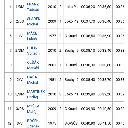
FRANZ
4.
1/DM
2010
2
Loko Plz
00:36,20
00:36,80
00:36,2
Tadeáš
SLÁDEK
5.
2/DS
2009
1
Loko Plz
00:37,70
00:36,40
00:36,4
Michal
MÁČE
6.
1/V
1977
2
Č.Kruml.
00:36,50
00:36,90
00:36,5
Lukáš
UHLÍK
7.
2/DM
2010
2
Bechyně
00:38,10
00:38,40
00:38,1
Vojtěch
OLŠÁK
8.
2001
1
Č.Kruml.
00:38,30
00:38,60
00:38,3
Matyáš
HÁŠA
9.
2/V
1981
2
Bechyně
00:38,40
00:38,70
00:38,4
Michal
MARTÍNEK
10.
3/DM
2010
3
Loko Plz
00:39,80
00:39,20
00:39,2
Ondřej
MYŠKA
11.
3/DS
2009
2
Č.Kruml.
00:39,90
00:40,50
00:39,9
Matěj
BOČEK
12.
3/V
1975
SKVSČB
00:40,90
00:41,50
00:40,9
Zdeněk