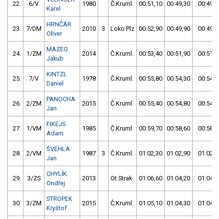
22.
6/V
1980
Č.Kruml.
00:51,10
00:49,30
00:49,3
Karel
HRNČÁR
23.
7/DM
2010
3
Loko Plz
00:52,90
00:49,90
00:49,9
Oliver
MAZEG
24.
1/ZM
2014
Č.Kruml.
00:53,40
00:51,90
00:51,9
Jakub
KINTZL
25.
7/V
1978
Č.Kruml.
00:55,80
00:54,30
00:54,3
Daniel
PANOCHA
26.
2/ZM
2015
Č.Kruml.
00:55,40
00:54,80
00:54,8
Jan
FIKEJS
27.
1/VM
1985
Č.Kruml.
00:59,70
00:58,60
00:58,6
Adam
ŠVEHLA
28.
2/VM
1987
3
Č.Kruml.
01:02,30
01:02,90
01:02,3
Jan
CHYLÍK
29.
3/ZS
2013
Ot.Strak
01:06,60
01:04,20
01:04,2
Ondřej
STROPEK
30.
3/ZM
2015
Č.Kruml.
01:05,10
01:04,30
01:04,3
Kryštof