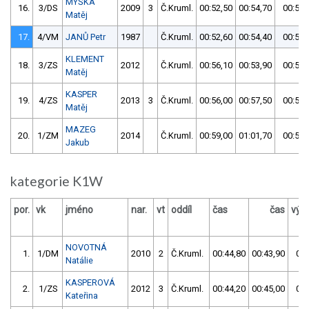
MYŠKA
16.
3/DS
2009
3
Č.Kruml.
00:52,50
00:54,70
00:52,
Matěj
17.
4/VM
JANŮ Petr
1987
Č.Kruml.
00:52,60
00:54,40
00:52,
KLEMENT
18.
3/ZS
2012
Č.Kruml.
00:56,10
00:53,90
00:53,
Matěj
KASPER
19.
4/ZS
2013
3
Č.Kruml.
00:56,00
00:57,50
00:56,
Matěj
MAZEG
20.
1/ZM
2014
Č.Kruml.
00:59,00
01:01,70
00:59,
Jakub
kategorie K1W
por.
vk
jméno
nar.
vt
oddíl
čas
čas
výs
NOVOTNÁ
1.
1/DM
2010
2
Č.Kruml.
00:44,80
00:43,90
00:
Natálie
KASPEROVÁ
2.
1/ZS
2012
3
Č.Kruml.
00:44,20
00:45,00
00:
Kateřina