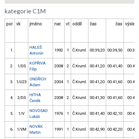
kategorie C1M
por.
vk
jméno
nar.
vt
oddíl
čas
čas
výsled
HALEŠ
1.
1992
1
Č.Kruml.
00:39,20
00:39,50
00:39,
Antonín
KOPŘIVA
2.
1/DS
2008
2
Č.Kruml.
00:41,20
00:41,40
00:41,
Filip
ONDŘICH
3.
1/U23
2004
1
Č.Kruml.
00:41,20
00:41,60
00:41,
Adam
HITHA
4.
2/DS
2008
2
Č.Kruml.
00:41,30
00:41,60
00:41,
Čeněk
NOVOSAD
5.
1/V
1976
1
Č.Kruml.
00:41,40
00:42,10
00:41,
Lukáš
NOVÁK
6.
1/VM
1991
1
Č.Kruml.
00:42,90
00:42,20
00:42,
Martin