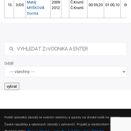
Matěj
2009
Č.Kruml.
13.
3/DS
00:59,20
01:00,10
00:5
MYŠKOVÁ
2012
Č.Kruml.
Dorota
Oddíl
Portál výsledků závodů ve vodním slalomu a sjezdu na divoké vodě na území
České republiky a vybraných závodů v zahraničí. Projekt je vlastnictvím
ČSK DV
.