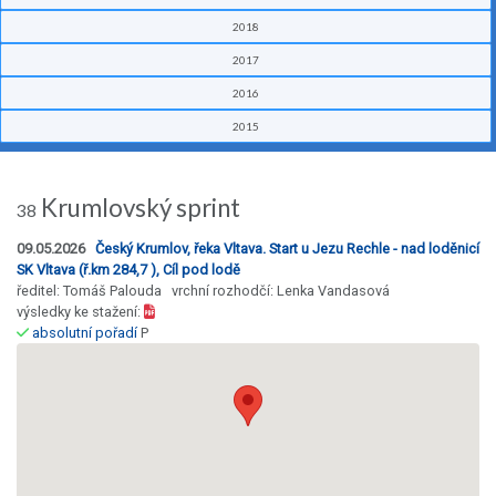
2018
2017
2016
2015
Krumlovský sprint
38
09.05.2026
Český Krumlov, řeka Vltava. Start u Jezu Rechle - nad loděnicí
SK Vltava (ř.km 284,7 ), Cíl pod lodě
ředitel: Tomáš Palouda vrchní rozhodčí: Lenka Vandasová
výsledky ke stažení:
absolutní pořadí
P