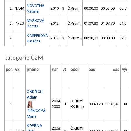
NOVOTNÁ
2.
1/DM
2010
3
Č.Kruml.
00:00,00
00:53,50
00:53,
Natálie
MYŠKOVÁ
3.
1/ZS
2012
Č.Kruml.
01:09,80
01:07,70
01:07,
Dorota
KASPEROVÁ
4.
2012
3
Č.Kruml.
00:00,00
00:00,00
59:59,
Kateřina
kategorie C2M
por.
vk
jméno
nar.
vt
oddíl
čas
čas
výsl
ONDŘICH
Adam
2004
Č.Kruml.
1.
1
00:40,70
00:40,40
00:4
2000
KK Brno
NĚMCOVÁ
Marie
KOPŘIVA
2008
Č.Kruml.