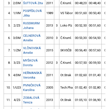
3.
2/DM
ŠUTTOVÁ Zita
2011
Č.Kruml.
00:48,20
00:48,40
00:
POSPÍŠILOVÁ
4.
1/VM
1989
VS Tábor
00:51,60
00:50,40
00:
Jitka
RUSSWURM
5.
2/ZS
2013
3
Loko Plz
00:52,50
00:51,60
00:
Johana
CELNEROVÁ
6.
3/DM
2010
3
Č.Kruml.
00:53,30
00:54,50
00:
Amélie
VLČNOVSKÁ
7.
1/ZM
2015
SKVSČB
00:56,40
00:57,60
00:
Amelie
MYŠKOVÁ
8.
3/ZS
2012
3
Č.Kruml.
00:57,50
00:59,50
00:
Dorota
HEŘMANSKÁ
9.
4/DM
2011
Ot.Strak
01:02,60
01:01,40
01:
Veronika
PIVNIČKOVÁ
10.
1/U23
2005
Tech.Pha
01:02,40
01:02,80
01:
Karolína
ZOBALOVÁ
11.
4/ZS
2013
Ot.Strak
01:05,10
01:06,90
01:
Tereza