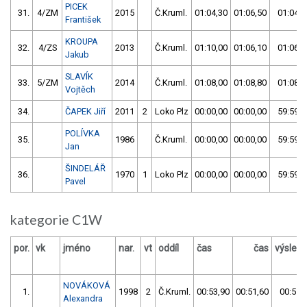
PICEK
31.
4/ZM
2015
Č.Kruml.
01:04,30
01:06,50
01:04,3
František
KROUPA
32.
4/ZS
2013
Č.Kruml.
01:10,00
01:06,10
01:06,1
Jakub
SLAVÍK
33.
5/ZM
2014
Č.Kruml.
01:08,00
01:08,80
01:08,0
Vojtěch
34.
ČAPEK Jiří
2011
2
Loko Plz
00:00,00
00:00,00
59:59,9
POLÍVKA
35.
1986
Č.Kruml.
00:00,00
00:00,00
59:59,9
Jan
ŠINDELÁŘ
36.
1970
1
Loko Plz
00:00,00
00:00,00
59:59,9
Pavel
kategorie C1W
por.
vk
jméno
nar.
vt
oddíl
čas
čas
výsled
NOVÁKOVÁ
1.
1998
2
Č.Kruml.
00:53,90
00:51,60
00:51,
Alexandra