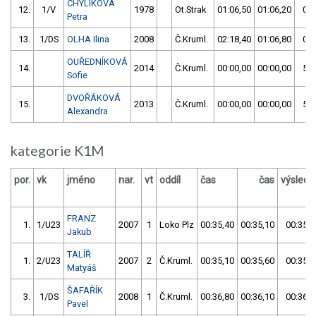
CHYLÍKOVÁ
12.
1/V
1978
Ot.Strak
01:06,50
01:06,20
01:
Petra
13.
1/DS
OLHA Ilina
2008
Č.Kruml.
02:18,40
01:06,80
01:
OUŘEDNÍKOVÁ
14.
2014
Č.Kruml.
00:00,00
00:00,00
59:
Sofie
DVOŘÁKOVÁ
15.
2013
Č.Kruml.
00:00,00
00:00,00
59:
Alexandra
kategorie K1M
por.
vk
jméno
nar.
vt
oddíl
čas
čas
výslede
FRANZ
1.
1/U23
2007
1
Loko Plz
00:35,40
00:35,10
00:35,1
Jakub
TALÍŘ
1.
2/U23
2007
2
Č.Kruml.
00:35,10
00:35,60
00:35,1
Matyáš
ŠAFAŘÍK
3.
1/DS
2008
1
Č.Kruml.
00:36,80
00:36,10
00:36,1
Pavel