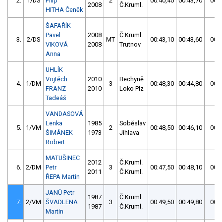
2.
1/DS
Filip
2
00:40,40
00:43,70
00:4
2008
Č.Kruml.
HITHA Čeněk
ŠAFAŘÍK
Pavel
2008
Č.Kruml.
3.
2/DS
MT
00:43,10
00:43,60
00:4
VIKOVÁ
2008
Trutnov
Anna
UHLÍK
Vojtěch
2010
Bechyně
4.
1/DM
3
00:48,30
00:44,80
00:4
FRANZ
2010
Loko Plz
Tadeáš
VANDASOVÁ
Lenka
1985
Soběslav
5.
1/VM
2
00:48,50
00:46,10
00:4
ŠIMÁNEK
1973
Jihlava
Robert
MATUŠINEC
2012
Č.Kruml.
6.
2/DM
Petr
3
00:47,50
00:48,10
00:4
2011
Č.Kruml.
ŘEPA Martin
JANŮ Petr
1987
Č.Kruml.
7.
2/VM
ŠVADLENA
3
00:49,50
00:49,80
00:4
1987
Č.Kruml.
Martin