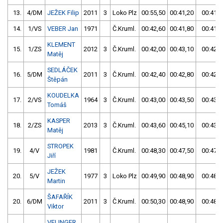
13.
4/DM
JEŽEK Filip
2011
3
Loko Plz
00:55,50
00:41,20
00:41,2
14.
1/VS
VEBER Jan
1971
Č.Kruml.
00:42,60
00:41,80
00:41,8
KLEMENT
15.
1/ZS
2012
3
Č.Kruml.
00:42,00
00:43,10
00:42,0
Matěj
SEDLÁČEK
16.
5/DM
2011
3
Č.Kruml.
00:42,40
00:42,80
00:42,4
Štěpán
KOUDELKA
17.
2/VS
1964
3
Č.Kruml.
00:43,00
00:43,50
00:43,0
Tomáš
KASPER
18.
2/ZS
2013
3
Č.Kruml.
00:43,60
00:45,10
00:43,6
Matěj
STROPEK
19.
4/V
1981
Č.Kruml.
00:48,30
00:47,50
00:47,5
Jiří
JEŽEK
20.
5/V
1977
3
Loko Plz
00:49,90
00:48,90
00:48,9
Martin
ŠAFAŘÍK
20.
6/DM
2011
3
Č.Kruml.
00:50,30
00:48,90
00:48,9
Viktor
VELINGER