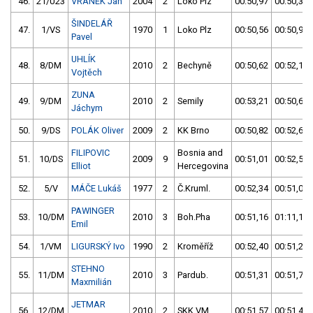
46.
21/U23
VRÁNEK Jan
2004
2
Loko Plz
00:50,97
00:50,36
ŠINDELÁŘ
47.
1/VS
1970
1
Loko Plz
00:50,56
00:50,93
Pavel
UHLÍK
48.
8/DM
2010
2
Bechyně
00:50,62
00:52,15
Vojtěch
ZUNA
49.
9/DM
2010
2
Semily
00:53,21
00:50,68
Jáchym
50.
9/DS
POLÁK Oliver
2009
2
KK Brno
00:50,82
00:52,62
FILIPOVIC
Bosnia and
51.
10/DS
2009
9
00:51,01
00:52,54
Elliot
Hercegovina
52.
5/V
MÁČE Lukáš
1977
2
Č.Kruml.
00:52,34
00:51,04
PAWINGER
53.
10/DM
2010
3
Boh.Pha
00:51,16
01:11,17
Emil
54.
1/VM
LIGURSKÝ Ivo
1990
2
Kroměříž
00:52,40
00:51,27
STEHNO
55.
11/DM
2010
3
Pardub.
00:51,31
00:51,79
Maxmilián
JETMAR
56.
12/DM
2010
2
SKK VM
00:51,57
00:51,42