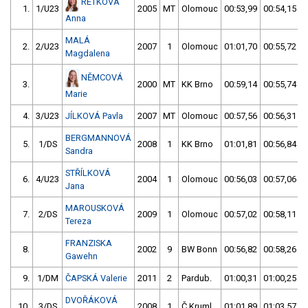
RETKOVÁ
1.
1/U23
2005
MT
Olomouc
00:53,99
00:54,15
Anna
MALÁ
2.
2/U23
2007
1
Olomouc
01:01,70
00:55,72
Magdalena
NĚMCOVÁ
3.
2000
MT
KK Brno
00:59,14
00:55,74
Marie
4.
3/U23
JÍLKOVÁ Pavla
2007
MT
Olomouc
00:57,56
00:56,31
BERGMANNOVÁ
5.
1/DS
2008
1
KK Brno
01:01,81
00:56,84
Sandra
STŘÍLKOVÁ
6.
4/U23
2004
1
Olomouc
00:56,03
00:57,06
Jana
MAROUSKOVÁ
7.
2/DS
2009
1
Olomouc
00:57,02
00:58,11
Tereza
FRANZISKA
8.
2002
9
BW Bonn
00:56,82
00:58,26
Gawehn
9.
1/DM
ČAPSKÁ Valerie
2011
2
Pardub.
01:00,31
01:00,25
DVOŘÁKOVÁ
10.
3/DS
2008
1
Č.Kruml.
01:01,89
01:03,57