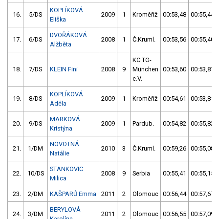
KOPLÍKOVÁ
16.
5/DS
2009
1
Kroměříž
00:53,48
00:55,44
Eliška
DVOŘÁKOVÁ
17.
6/DS
2008
1
Č.Kruml.
00:53,56
00:55,40
Alžběta
KC TG-
18.
7/DS
KLEIN Fini
2008
9
München
00:53,60
00:53,87
e.V.
KOPLÍKOVÁ
19.
8/DS
2009
1
Kroměříž
00:54,61
00:53,81
Adéla
MARKOVÁ
20.
9/DS
2009
1
Pardub.
00:54,82
00:55,82
Kristýna
NOVOTNÁ
21.
1/DM
2010
3
Č.Kruml.
00:59,26
00:55,08
Natálie
STANKOVIC
22.
10/DS
2008
9
Serbia
00:55,41
00:55,15
Milica
23.
2/DM
KAŠPARŮ Emma
2011
2
Olomouc
00:56,44
00:57,67
BERYLOVÁ
24.
3/DM
2011
2
Olomouc
00:56,55
00:57,09
Karolína