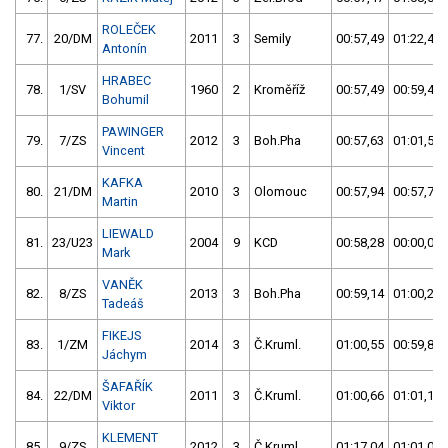
ROLEČEK
77.
20/DM
2011
3
Semily
00:57,49
01:22,48
Antonín
HRABEC
78.
1/SV
1960
2
Kroměříž
00:57,49
00:59,45
Bohumil
PAWINGER
79.
7/ZS
2012
3
Boh.Pha
00:57,63
01:01,56
Vincent
KAFKA
80.
21/DM
2010
3
Olomouc
00:57,94
00:57,71
Martin
LIEWALD
81.
23/U23
2004
9
KCD
00:58,28
00:00,00
Mark
VANĚK
82.
8/ZS
2013
3
Boh.Pha
00:59,14
01:00,24
Tadeáš
FIKEJS
83.
1/ZM
2014
3
Č.Kruml.
01:00,55
00:59,87
Jáchym
ŠAFAŘÍK
84.
22/DM
2011
3
Č.Kruml.
01:00,66
01:01,10
Viktor
KLEMENT
85.
9/ZS
2012
3
Č.Kruml.
01:17,04
01:01,07