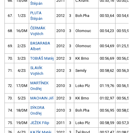
66.
15/DM
2011
Č.Kruml.
00:53,16
00:00,00
Štěpán
PLUTA
67.
1/ZS
2012
3
Boh.Pha
00:53,64
00:54,68
Štěpán
ČERMÁK
68.
16/DM
2010
3
Olomouc
00:54,23
00:55,94
Vojtěch
BASARABA
69.
2/ZS
2012
3
Olomouc
00:54,69
01:25,50
Albert
70.
3/ZS
TOBIÁŠ Matěj
2012
3
KK Brno
00:56,69
00:56,01
SLAVÍK
71.
4/ZS
2012
3
Semily
00:58,62
00:56,31
Vojtěch
MARTÍNEK
72.
17/DM
2010
3
Loko Plz
01:19,76
00:56,57
Ondřej
73.
5/ZS
MACHAIN Jiří
2012
3
KK Brno
01:02,97
00:56,59
SÝKORA
74.
18/DM
2010
3
Boh.Pha
00:56,95
00:58,07
Ondřej
75.
19/DM
JEŽEK Filip
2011
3
Loko Plz
00:58,59
00:57,35
76.
6/ZS
KAZÍK Matěj
2012
3
Žel.Brod
00:57,47
01:08,03