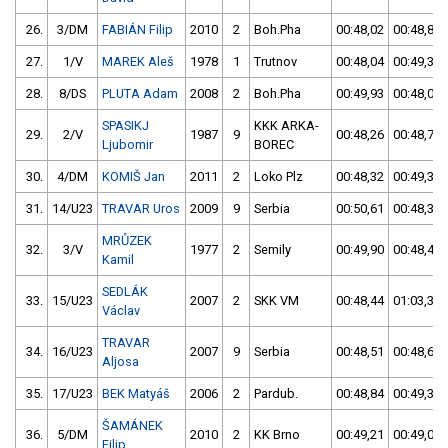
26.
3/DM
FABIÁN Filip
2010
2
Boh.Pha
00:48,02
00:48,85
27.
1/V
MAREK Aleš
1978
1
Trutnov
00:48,04
00:49,34
28.
8/DS
PLUTA Adam
2008
2
Boh.Pha
00:49,93
00:48,04
SPASIKJ
KKK ARKA-
29.
2/V
1987
9
00:48,26
00:48,79
Ljubomir
BOREC
30.
4/DM
KOMIŠ Jan
2011
2
Loko Plz
00:48,32
00:49,33
31.
14/U23
TRAVAR Uros
2009
9
Serbia
00:50,61
00:48,36
MRŮZEK
32.
3/V
1977
2
Semily
00:49,90
00:48,42
Kamil
SEDLÁK
33.
15/U23
2007
2
SKK VM
00:48,44
01:03,36
Václav
TRAVAR
34.
16/U23
2007
9
Serbia
00:48,51
00:48,65
Aljosa
35.
17/U23
BEK Matyáš
2006
2
Pardub.
00:48,84
00:49,37
ŠAMÁNEK
36.
5/DM
2010
2
KK Brno
00:49,21
00:49,05
Filip