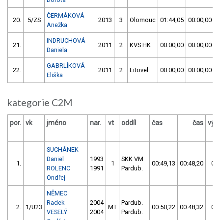
ČERMÁKOVÁ
20.
5/ZS
2013
3
Olomouc
01:44,05
00:00,00
Anežka
INDRUCHOVÁ
21.
2011
2
KVS HK
00:00,00
00:00,00
Daniela
GABRLÍKOVÁ
22.
2011
2
Litovel
00:00,00
00:00,00
Eliška
kategorie C2M
por.
vk
jméno
nar.
vt
oddíl
čas
čas
výs
SUCHÁNEK
Daniel
1993
SKK VM
1.
1
00:49,13
00:48,20
00:
ROLENC
1991
Pardub.
Ondřej
NĚMEC
Radek
2004
Pardub.
2.
1/U23
MT
00:50,22
00:48,32
00:
VESELÝ
2004
Pardub.