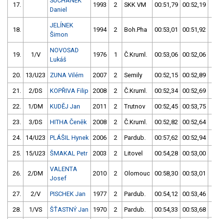
SUCHÁNEK
17.
1993
2
SKK VM
00:51,79
00:52,19
0
Daniel
JELÍNEK
18.
1994
2
Boh.Pha
00:53,01
00:51,92
0
Šimon
NOVOSAD
19.
1/V
1976
1
Č.Kruml.
00:53,06
00:52,06
0
Lukáš
20.
13/U23
ZUNA Vilém
2007
2
Semily
00:52,15
00:52,89
0
21.
2/DS
KOPŘIVA Filip
2008
2
Č.Kruml.
00:52,34
00:52,69
0
22.
1/DM
KUDĚJ Jan
2011
2
Trutnov
00:52,45
00:53,75
0
23.
3/DS
HITHA Čeněk
2008
2
Č.Kruml.
00:52,82
00:52,64
0
24.
14/U23
PLÁŠIL Hynek
2006
2
Pardub.
00:57,62
00:52,94
0
25.
15/U23
ŠMAKAL Petr
2003
2
Litovel
00:54,28
00:53,00
0
VALENTA
26.
2/DM
2010
2
Olomouc
00:58,30
00:53,01
0
Josef
27.
2/V
PISCHEK Jan
1977
2
Pardub.
00:54,12
00:53,46
0
28.
1/VS
ŠŤASTNÝ Jan
1970
2
Pardub.
00:54,33
00:53,68
0