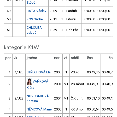
Štěpán
49.
BAŤA Václav
2009
3
Pardub.
00:00,00
00:00,00
5
50.
KOS Ondřej
2011
3
Litovel
00:00,00
00:00,00
5
CHLOUBA
51.
1959
3
Boh.Pha
00:00,00
00:00,00
5
Luboš
kategorie K1W
por.
vk
jméno
nar.
vt
oddíl
čas
čas
1.
1/U23
STŘECHOVÁ Ela
2005
1
VSDK
00:49,35
00:48,78
VAŇKOVÁ
2.
2001
MT
VS Tábor
00:49,93
00:48,92
Klára
NOVOSADOVÁ
3.
2/U23
2004
MT
Č.Kruml.
00:51,10
00:49,12
Kristina
4.
NĚMCOVÁ Marie
2000
1
KK Brno
00:50,64
00:49,62