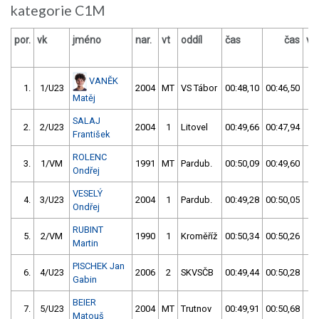
kategorie C1M
por.
vk
jméno
nar.
vt
oddíl
čas
čas
vý
VANĚK
1.
1/U23
2004
MT
VS Tábor
00:48,10
00:46,50
0
Matěj
SALAJ
2.
2/U23
2004
1
Litovel
00:49,66
00:47,94
0
František
ROLENC
3.
1/VM
1991
MT
Pardub.
00:50,09
00:49,60
0
Ondřej
VESELÝ
4.
3/U23
2004
1
Pardub.
00:49,28
00:50,05
0
Ondřej
RUBINT
5.
2/VM
1990
1
Kroměříž
00:50,34
00:50,26
0
Martin
PISCHEK Jan
6.
4/U23
2006
2
SKVSČB
00:49,44
00:50,28
0
Gabin
BEIER
7.
5/U23
2004
MT
Trutnov
00:49,91
00:50,68
0
Matouš