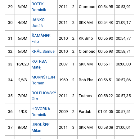
BOTEK
29.
3/DM
2011
2
Olomouc
00:54,95
00:53,92
0
Dominik
JANKO
30.
4/DM
2011
2
SKK VM
00:54,43
01:09,17
0
Jonáš
ŠAMÁNEK
31.
5/DM
2010
2
KK Brno
00:55,90
00:54,77
0
Filip
32.
6/DM
KRÁL Samuel
2010
2
Olomouc
00:55,93
00:58,71
0
KOTRBA
33.
16/U23
2007
1
SKK VM
00:56,11
00:00,00
0
Matěj
MORNŠTEJN
34.
2/VS
1969
2
Boh.Pha
00:56,51
00:57,86
0
Roman
BOLEHOVSKÝ
35.
7/DM
2011
2
Trutnov
00:58,22
00:57,35
0
Oto
HOVORKA
36.
4/DS
2009
2
Pardub.
01:01,05
00:57,51
0
Dominik
JIROUŠEK
37.
8/DM
2011
3
SKK VM
00:58,08
01:00,01
0
Milan