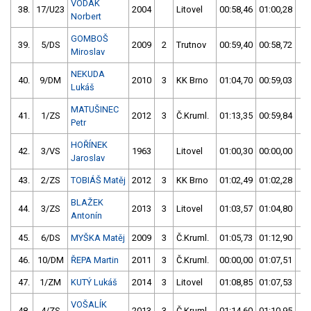
VODÁK
38.
17/U23
2004
Litovel
00:58,46
01:00,28
0
Norbert
GOMBOŠ
39.
5/DS
2009
2
Trutnov
00:59,40
00:58,72
0
Miroslav
NEKUDA
40.
9/DM
2010
3
KK Brno
01:04,70
00:59,03
0
Lukáš
MATUŠINEC
41.
1/ZS
2012
3
Č.Kruml.
01:13,35
00:59,84
0
Petr
HOŘÍNEK
42.
3/VS
1963
Litovel
01:00,30
00:00,00
0
Jaroslav
43.
2/ZS
TOBIÁŠ Matěj
2012
3
KK Brno
01:02,49
01:02,28
0
BLAŽEK
44.
3/ZS
2013
3
Litovel
01:03,57
01:04,80
0
Antonín
45.
6/DS
MYŠKA Matěj
2009
3
Č.Kruml.
01:05,73
01:12,90
0
46.
10/DM
ŘEPA Martin
2011
3
Č.Kruml.
00:00,00
01:07,51
0
47.
1/ZM
KUTÝ Lukáš
2014
3
Litovel
01:08,85
01:07,53
0
VOŠALÍK
48.
4/ZS
2013
3
Č.Kruml.
01:14,60
01:10,95
0