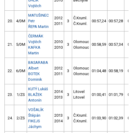
UHLÍK
2010
Bechyně
Vojtěch
MATUŠINEC
2012
Č.Kruml.
20.
4/DM
Petr
3
00:57,24
00:57,28
00:
2011
Č.Kruml.
ŘEPA Martin
ČERMÁK
Vojtěch
2010
Olomouc
21.
5/DM
3
00:58,59
00:57,34
00:
KAFKA
2010
Olomouc
Martin
BASARABA
Albert
2012
Olomouc
22.
6/DM
3
01:04,48
00:58,19
00:
BOTEK
2011
Olomouc
Dominik
KUTÝ Lukáš
2014
Litovel
23.
1/ZS
BLAŽEK
3
01:00,41
01:01,79
01:
2013
Litovel
Antonín
VOŠALÍK
Štěpán
2013
Č.Kruml.
24.
2/ZS
3
01:03,90
01:02,39
01:
FIKEJS
2014
Č.Kruml.
Jáchym