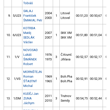
Tobiáš
SALAJ
2004
Litovel
9.
5/U23
František
1
00:51,20
00:50,67
00:
2003
Litovel
ŠMAKAL Petr
KOTRBA
Matěj
2007
SKK VM
10.
6/U23
1
00:51,83
00:51,04
00:
SEDLÁK
2007
SKK VM
Václav
NOVOSAD
Lukáš
1976
Č.Kruml.
11.
1/V
3
00:52,57
00:52,17
00:
ŠIMÁNEK
1973
Jihlava
Robert
MORNŠTEJN
Roman
1969
Boh.Pha
12.
1/VS
1
00:52,91
00:52,39
00:
ŠŤASTNÝ
1965
Boh.Pha
Michal
KUDĚJ Jan
2011
Trutnov
13.
1/DM
ZUNA
3
00:54,75
00:52,44
00:
2010
Semily
Jáchym