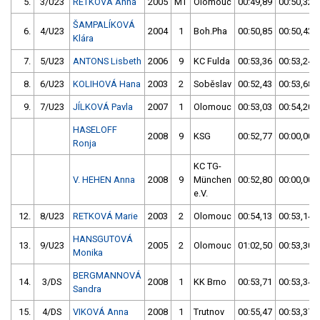
5.
3/U23
RETKOVÁ Anna
2005
MT
Olomouc
00:49,89
00:50,32
ŠAMPALÍKOVÁ
6.
4/U23
2004
1
Boh.Pha
00:50,85
00:50,43
Klára
7.
5/U23
ANTONS Lisbeth
2006
9
KC Fulda
00:53,36
00:53,24
8.
6/U23
KOLIHOVÁ Hana
2003
2
Soběslav
00:52,43
00:53,68
9.
7/U23
JÍLKOVÁ Pavla
2007
1
Olomouc
00:53,03
00:54,20
HASELOFF
2008
9
KSG
00:52,77
00:00,00
Ronja
KC TG-
V. HEHEN Anna
2008
9
München
00:52,80
00:00,00
e.V.
12.
8/U23
RETKOVÁ Marie
2003
2
Olomouc
00:54,13
00:53,14
HANSGUTOVÁ
13.
9/U23
2005
2
Olomouc
01:02,50
00:53,30
Monika
BERGMANNOVÁ
14.
3/DS
2008
1
KK Brno
00:53,71
00:53,34
Sandra
15.
4/DS
VIKOVÁ Anna
2008
1
Trutnov
00:55,47
00:53,37