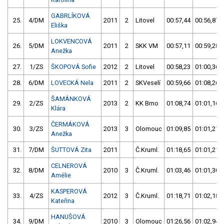
GABRLÍKOVÁ
25.
4/DM
2011
2
Litovel
00:57,44
00:56,87
Eliška
LOKVENCOVÁ
26.
5/DM
2011
2
SKK VM
00:57,11
00:59,28
Anežka
27.
1/ZS
ŠKOPOVÁ Sofie
2012
2
Litovel
00:58,23
01:00,36
28.
6/DM
LOVECKÁ Nela
2011
2
SKVeselí
00:59,66
01:08,26
ŠAMÁNKOVÁ
29.
2/ZS
2013
2
KK Brno
01:08,74
01:01,16
Klára
ČERMÁKOVÁ
30.
3/ZS
2013
3
Olomouc
01:09,85
01:01,21
Anežka
31.
7/DM
ŠUTTOVÁ Zita
2011
Č.Kruml.
01:18,65
01:01,21
CELNEROVÁ
32.
8/DM
2010
3
Č.Kruml.
01:03,46
01:01,30
Amélie
KASPEROVÁ
33.
4/ZS
2012
3
Č.Kruml.
01:18,71
01:02,18
Kateřina
HANUŠOVÁ
34.
9/DM
2010
3
Olomouc
01:26,56
01:02,94