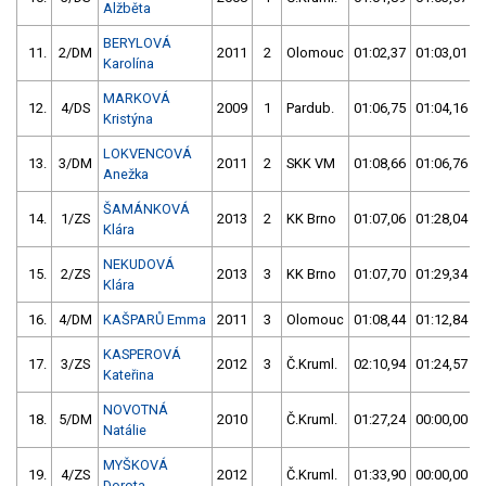
Alžběta
BERYLOVÁ
11.
2/DM
2011
2
Olomouc
01:02,37
01:03,01
Karolína
MARKOVÁ
12.
4/DS
2009
1
Pardub.
01:06,75
01:04,16
Kristýna
LOKVENCOVÁ
13.
3/DM
2011
2
SKK VM
01:08,66
01:06,76
Anežka
ŠAMÁNKOVÁ
14.
1/ZS
2013
2
KK Brno
01:07,06
01:28,04
Klára
NEKUDOVÁ
15.
2/ZS
2013
3
KK Brno
01:07,70
01:29,34
Klára
16.
4/DM
KAŠPARŮ Emma
2011
3
Olomouc
01:08,44
01:12,84
KASPEROVÁ
17.
3/ZS
2012
3
Č.Kruml.
02:10,94
01:24,57
Kateřina
NOVOTNÁ
18.
5/DM
2010
Č.Kruml.
01:27,24
00:00,00
Natálie
MYŠKOVÁ
19.
4/ZS
2012
Č.Kruml.
01:33,90
00:00,00
Dorota