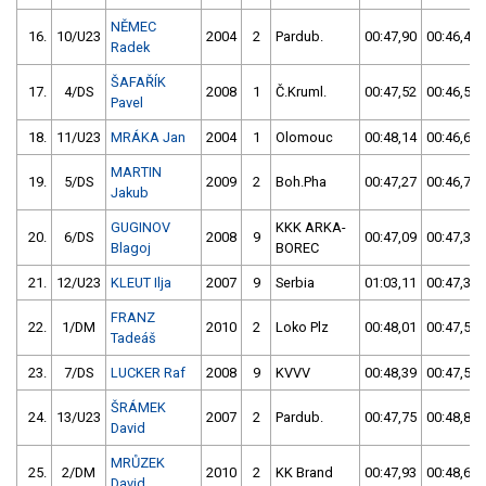
NĚMEC
16.
10/U23
2004
2
Pardub.
00:47,90
00:46,45
Radek
ŠAFAŘÍK
17.
4/DS
2008
1
Č.Kruml.
00:47,52
00:46,51
Pavel
18.
11/U23
MRÁKA Jan
2004
1
Olomouc
00:48,14
00:46,67
MARTIN
19.
5/DS
2009
2
Boh.Pha
00:47,27
00:46,70
Jakub
GUGINOV
KKK ARKA-
20.
6/DS
2008
9
00:47,09
00:47,31
Blagoj
BOREC
21.
12/U23
KLEUT Ilja
2007
9
Serbia
01:03,11
00:47,35
FRANZ
22.
1/DM
2010
2
Loko Plz
00:48,01
00:47,53
Tadeáš
23.
7/DS
LUCKER Raf
2008
9
KVVV
00:48,39
00:47,53
ŠRÁMEK
24.
13/U23
2007
2
Pardub.
00:47,75
00:48,81
David
MRŮZEK
25.
2/DM
2010
2
KK Brand
00:47,93
00:48,69
David