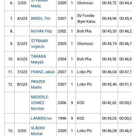
ŠTÝBNAR
6.
2/DS
2009
1
Olomouc
00:45,72
00:44,42
Matěj
SV Forelle
7.
4/U23
BRIEDL Tim
2007
9
00:44,96
00:45,42
Styer Kanu
8.
NOVÁK Filip
2002
1
Boh.Pha
00:45,55
00:46,28
ŠTÝBNAR
9.
5/U23
2005
1
Olomouc
00:45,74
00:46,76
Vojtěch
TARABA
10.
6/U23
2004
1
Boh.Pha
00:45,92
00:46,89
Matyáš
11.
7/U23
FRANZ Jakub
2007
1
Loko Plz
00:46,04
00:47,16
PANZER
12.
8/U23
2007
1
Loko Plz
00:45,46
00:51,56
Martin
NIEDERLE-
GOMEZ
2006
9
KCD
00:42,62
00:00,00
Nicolas
LAMERS Ivo
1996
9
KCD
00:45,26
00:00,00
SLÁDEK
15.
3/DS
2009
1
Loko Plz
00:46,28
00:46,51
Michal