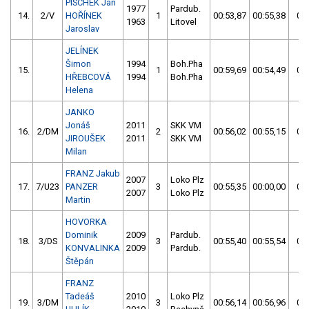
PISCHEK Jan
1977
Pardub.
14.
2/V
HOŘÍNEK
1
00:53,87
00:55,38
00:
1963
Litovel
Jaroslav
JELÍNEK
Šimon
1994
Boh.Pha
15.
1
00:59,69
00:54,49
00:
HŘEBCOVÁ
1994
Boh.Pha
Helena
JANKO
Jonáš
2011
SKK VM
16.
2/DM
2
00:56,02
00:55,15
00:
JIROUŠEK
2011
SKK VM
Milan
FRANZ Jakub
2007
Loko Plz
17.
7/U23
PANZER
3
00:55,35
00:00,00
00:
2007
Loko Plz
Martin
HOVORKA
Dominik
2009
Pardub.
18.
3/DS
3
00:55,40
00:55,54
00:
KONVALINKA
2009
Pardub.
Štěpán
FRANZ
Tadeáš
2010
Loko Plz
19.
3/DM
3
00:56,14
00:56,96
00: