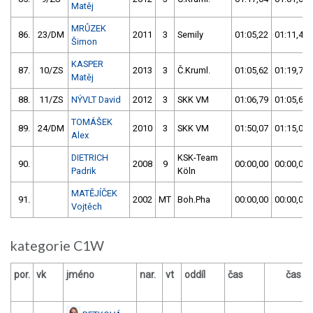
Matěj
MRŮZEK
86.
23/DM
2011
3
Semily
01:05,22
01:11,47
Šimon
KASPER
87.
10/ZS
2013
3
Č.Kruml.
01:05,62
01:19,75
Matěj
88.
11/ZS
NÝVLT David
2012
3
SKK VM
01:06,79
01:05,64
TOMÁŠEK
89.
24/DM
2010
3
SKK VM
01:50,07
01:15,00
Alex
DIETRICH
KSK-Team
90.
2008
9
00:00,00
00:00,00
Padrik
Köln
MATĚJÍČEK
91.
2002
MT
Boh.Pha
00:00,00
00:00,00
Vojtěch
kategorie C1W
por.
vk
jméno
nar.
vt
oddíl
čas
čas
v