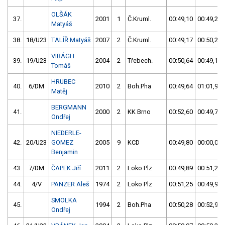
OLŠÁK
37.
2001
1
Č.Kruml.
00:49,10
00:49,23
Matyáš
38.
18/U23
TALÍŘ Matyáš
2007
2
Č.Kruml.
00:49,17
00:50,23
VIRÁGH
39.
19/U23
2004
2
Třebech.
00:50,64
00:49,18
Tomáš
HRUBEC
40.
6/DM
2010
2
Boh.Pha
00:49,64
01:01,97
Matěj
BERGMANN
41.
2000
2
KK Brno
00:52,60
00:49,79
Ondřej
NIEDERLE-
42.
20/U23
GOMEZ
2005
9
KCD
00:49,80
00:00,00
Benjamin
43.
7/DM
ČAPEK Jiří
2011
2
Loko Plz
00:49,89
00:51,28
44.
4/V
PANZER Aleš
1974
2
Loko Plz
00:51,25
00:49,92
SMOLKA
45.
1994
2
Boh.Pha
00:50,28
00:52,97
Ondřej