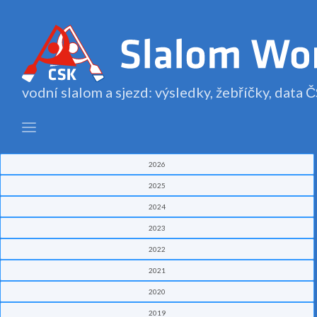
vodní slalom a sjezd: výsledky, žebříčky, data
2026
2025
2024
2023
2022
2021
2020
2019