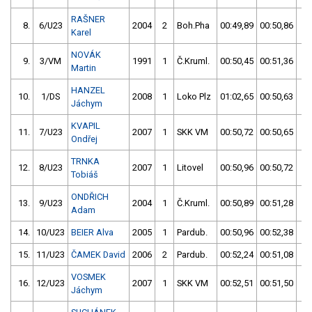
RAŠNER
8.
6/U23
2004
2
Boh.Pha
00:49,89
00:50,86
0
Karel
NOVÁK
9.
3/VM
1991
1
Č.Kruml.
00:50,45
00:51,36
0
Martin
HANZEL
10.
1/DS
2008
1
Loko Plz
01:02,65
00:50,63
0
Jáchym
KVAPIL
11.
7/U23
2007
1
SKK VM
00:50,72
00:50,65
0
Ondřej
TRNKA
12.
8/U23
2007
1
Litovel
00:50,96
00:50,72
0
Tobiáš
ONDŘICH
13.
9/U23
2004
1
Č.Kruml.
00:50,89
00:51,28
0
Adam
14.
10/U23
BEIER Alva
2005
1
Pardub.
00:50,96
00:52,38
0
15.
11/U23
ČAMEK David
2006
2
Pardub.
00:52,24
00:51,08
0
VOSMEK
16.
12/U23
2007
1
SKK VM
00:52,51
00:51,50
0
Jáchym