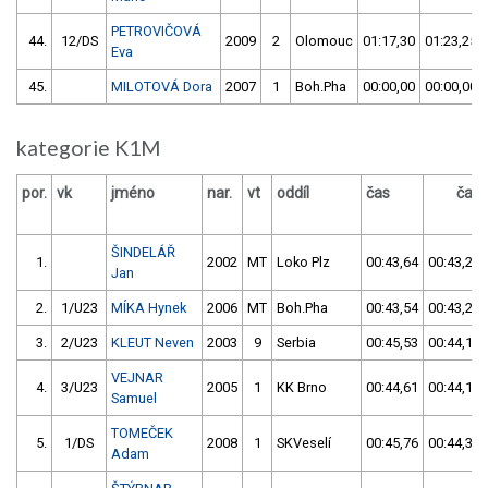
PETROVIČOVÁ
44.
12/DS
2009
2
Olomouc
01:17,30
01:23,25
Eva
45.
MILOTOVÁ Dora
2007
1
Boh.Pha
00:00,00
00:00,00
kategorie K1M
por.
vk
jméno
nar.
vt
oddíl
čas
čas
ŠINDELÁŘ
1.
2002
MT
Loko Plz
00:43,64
00:43,22
Jan
2.
1/U23
MÍKA Hynek
2006
MT
Boh.Pha
00:43,54
00:43,28
3.
2/U23
KLEUT Neven
2003
9
Serbia
00:45,53
00:44,10
VEJNAR
4.
3/U23
2005
1
KK Brno
00:44,61
00:44,19
Samuel
TOMEČEK
5.
1/DS
2008
1
SKVeselí
00:45,76
00:44,33
Adam