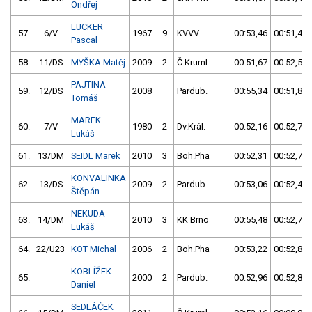
Ondřej
LUCKER
57.
6/V
1967
9
KVVV
00:53,46
00:51,43
Pascal
58.
11/DS
MYŠKA Matěj
2009
2
Č.Kruml.
00:51,67
00:52,51
PAJTINA
59.
12/DS
2008
Pardub.
00:55,34
00:51,86
Tomáš
MAREK
60.
7/V
1980
2
Dv.Král.
00:52,16
00:52,74
Lukáš
61.
13/DM
SEIDL Marek
2010
3
Boh.Pha
00:52,31
00:52,72
KONVALINKA
62.
13/DS
2009
2
Pardub.
00:53,06
00:52,44
Štěpán
NEKUDA
63.
14/DM
2010
3
KK Brno
00:55,48
00:52,73
Lukáš
64.
22/U23
KOT Michal
2006
2
Boh.Pha
00:53,22
00:52,80
KOBLÍŽEK
65.
2000
2
Pardub.
00:52,96
00:52,86
Daniel
SEDLÁČEK