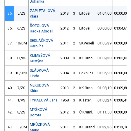
Johanka
ZAPLETALOVÁ
35.
5/ZS
2013
3
Litovel
01:04,00
00:00,00
Klára
ŠOTOLOVÁ
36.
6/ZS
2012
3
Litovel
00:00,00
01:04,61
Radka Abigail
SEDLÁČKOVÁ
37.
10/DM
2011
2
SKVeselí
01:05,39
00:00,00
Karolína
KLIMEŠOVÁ
38.
11/DS
2009
3
KK Brno
01:09,38
01:05,85
Kristýna
SLÁDKOVÁ
39.
10/U23
2004
3
Loko Plz
01:06,90
00:00,00
Linda
NEKUDOVÁ
40.
7/ZS
2013
2
KK Brno
01:08,19
01:09,88
Klára
41.
1/VS
TYKALOVÁ Jana
1968
3
Klášter.
01:08,24
01:08,45
MYŠKOVÁ
42.
8/ZS
2012
3
Č.Kruml.
01:11,50
00:00,00
Dorota
MRŮZKOVÁ
43.
11/DM
2011
2
KK Brand
01:32,36
01:13,16
Marie