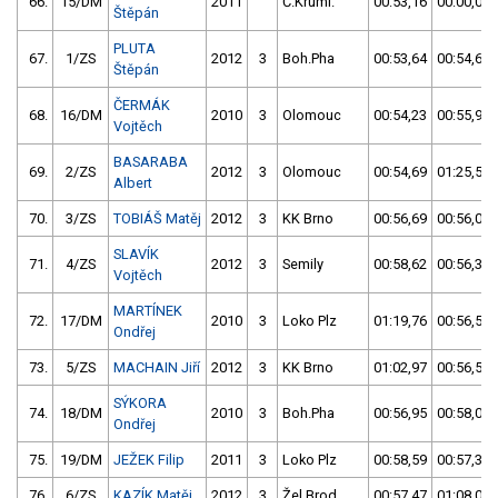
66.
15/DM
2011
Č.Kruml.
00:53,16
00:00,00
Štěpán
PLUTA
67.
1/ZS
2012
3
Boh.Pha
00:53,64
00:54,68
Štěpán
ČERMÁK
68.
16/DM
2010
3
Olomouc
00:54,23
00:55,94
Vojtěch
BASARABA
69.
2/ZS
2012
3
Olomouc
00:54,69
01:25,50
Albert
70.
3/ZS
TOBIÁŠ Matěj
2012
3
KK Brno
00:56,69
00:56,01
SLAVÍK
71.
4/ZS
2012
3
Semily
00:58,62
00:56,31
Vojtěch
MARTÍNEK
72.
17/DM
2010
3
Loko Plz
01:19,76
00:56,57
Ondřej
73.
5/ZS
MACHAIN Jiří
2012
3
KK Brno
01:02,97
00:56,59
SÝKORA
74.
18/DM
2010
3
Boh.Pha
00:56,95
00:58,07
Ondřej
75.
19/DM
JEŽEK Filip
2011
3
Loko Plz
00:58,59
00:57,35
76.
6/ZS
KAZÍK Matěj
2012
3
Žel.Brod
00:57,47
01:08,03