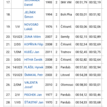
SUCHÁNEK
17.
1993
2
SKK VM
00:51,79
00:52,19
0
Daniel
JELÍNEK
18.
1994
2
Boh.Pha
00:53,01
00:51,92
0
Šimon
NOVOSAD
19.
1/V
1976
1
Č.Kruml.
00:53,06
00:52,06
0
Lukáš
20.
13/U23
ZUNA Vilém
2007
2
Semily
00:52,15
00:52,89
0
21.
2/DS
KOPŘIVA Filip
2008
2
Č.Kruml.
00:52,34
00:52,69
0
22.
1/DM
KUDĚJ Jan
2011
2
Trutnov
00:52,45
00:53,75
0
23.
3/DS
HITHA Čeněk
2008
2
Č.Kruml.
00:52,82
00:52,64
0
24.
14/U23
PLÁŠIL Hynek
2006
2
Pardub.
00:57,62
00:52,94
0
25.
15/U23
ŠMAKAL Petr
2003
2
Litovel
00:54,28
00:53,00
0
VALENTA
26.
2/DM
2010
2
Olomouc
00:58,30
00:53,01
0
Josef
27.
2/V
PISCHEK Jan
1977
2
Pardub.
00:54,12
00:53,46
0
28.
1/VS
ŠŤASTNÝ Jan
1970
2
Pardub.
00:54,33
00:53,68
0