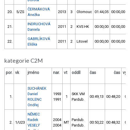
ČERMÁKOVÁ
20.
5/ZS
2013
3
Olomouc
01:44,05
00:00,00
Anežka
INDRUCHOVÁ
21.
2011
2
KVS HK
00:00,00
00:00,00
Daniela
GABRLÍKOVÁ
22.
2011
2
Litovel
00:00,00
00:00,00
Eliška
kategorie C2M
por.
vk
jméno
nar.
vt
oddíl
čas
čas
výs
SUCHÁNEK
Daniel
1993
SKK VM
1.
1
00:49,13
00:48,20
00:
ROLENC
1991
Pardub.
Ondřej
NĚMEC
Radek
2004
Pardub.
2.
1/U23
MT
00:50,22
00:48,32
00:
VESELÝ
2004
Pardub.