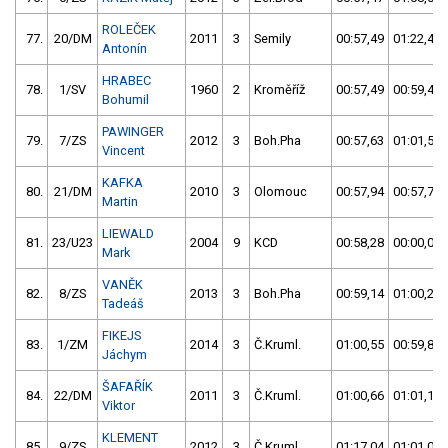
ROLEČEK
77.
20/DM
2011
3
Semily
00:57,49
01:22,48
Antonín
HRABEC
78.
1/SV
1960
2
Kroměříž
00:57,49
00:59,45
Bohumil
PAWINGER
79.
7/ZS
2012
3
Boh.Pha
00:57,63
01:01,56
Vincent
KAFKA
80.
21/DM
2010
3
Olomouc
00:57,94
00:57,71
Martin
LIEWALD
81.
23/U23
2004
9
KCD
00:58,28
00:00,00
Mark
VANĚK
82.
8/ZS
2013
3
Boh.Pha
00:59,14
01:00,24
Tadeáš
FIKEJS
83.
1/ZM
2014
3
Č.Kruml.
01:00,55
00:59,87
Jáchym
ŠAFAŘÍK
84.
22/DM
2011
3
Č.Kruml.
01:00,66
01:01,10
Viktor
KLEMENT
85.
9/ZS
2012
3
Č.Kruml.
01:17,04
01:01,07