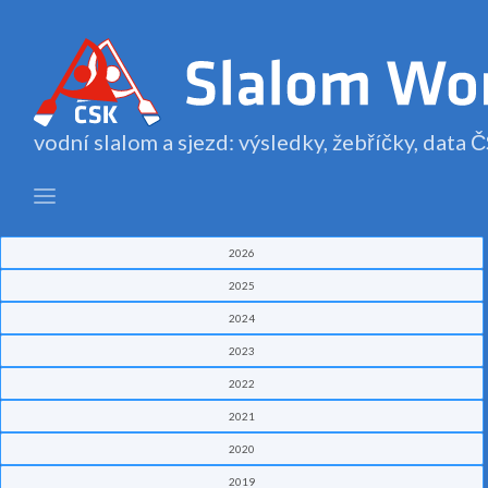
vodní slalom a sjezd: výsledky, žebříčky, data
2026
2025
2024
2023
2022
2021
2020
2019