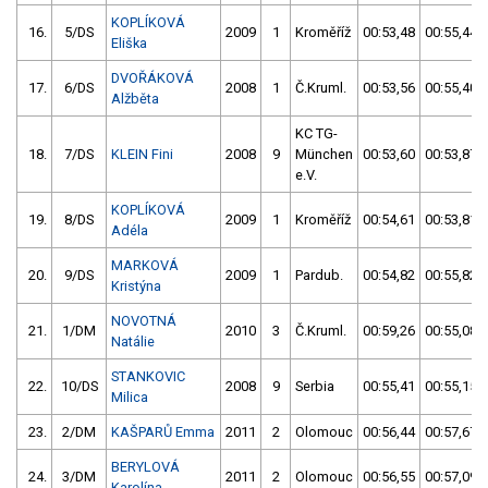
KOPLÍKOVÁ
16.
5/DS
2009
1
Kroměříž
00:53,48
00:55,44
Eliška
DVOŘÁKOVÁ
17.
6/DS
2008
1
Č.Kruml.
00:53,56
00:55,40
Alžběta
KC TG-
18.
7/DS
KLEIN Fini
2008
9
München
00:53,60
00:53,87
e.V.
KOPLÍKOVÁ
19.
8/DS
2009
1
Kroměříž
00:54,61
00:53,81
Adéla
MARKOVÁ
20.
9/DS
2009
1
Pardub.
00:54,82
00:55,82
Kristýna
NOVOTNÁ
21.
1/DM
2010
3
Č.Kruml.
00:59,26
00:55,08
Natálie
STANKOVIC
22.
10/DS
2008
9
Serbia
00:55,41
00:55,15
Milica
23.
2/DM
KAŠPARŮ Emma
2011
2
Olomouc
00:56,44
00:57,67
BERYLOVÁ
24.
3/DM
2011
2
Olomouc
00:56,55
00:57,09
Karolína