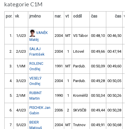
kategorie C1M
por.
vk
jméno
nar.
vt
oddíl
čas
čas
vý
VANĚK
1.
1/U23
2004
MT
VS Tábor
00:48,10
00:46,50
0
Matěj
SALAJ
2.
2/U23
2004
1
Litovel
00:49,66
00:47,94
0
František
ROLENC
3.
1/VM
1991
MT
Pardub.
00:50,09
00:49,60
0
Ondřej
VESELÝ
4.
3/U23
2004
1
Pardub.
00:49,28
00:50,05
0
Ondřej
RUBINT
5.
2/VM
1990
1
Kroměříž
00:50,34
00:50,26
0
Martin
PISCHEK Jan
6.
4/U23
2006
2
SKVSČB
00:49,44
00:50,28
0
Gabin
BEIER
7.
5/U23
2004
MT
Trutnov
00:49,91
00:50,68
0
Matouš