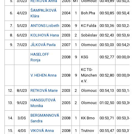
5.
3/U23
RETKOVÁ Anna
2005
MT
Olomouc
00:49,89
00:50,32
ŠAMPALÍKOVÁ
6.
4/U23
2004
1
Boh.Pha
00:50,85
00:50,43
Klára
7.
5/U23
ANTONS Lisbeth
2006
9
KC Fulda
00:53,36
00:53,24
8.
6/U23
KOLIHOVÁ Hana
2003
2
Soběslav
00:52,43
00:53,68
9.
7/U23
JÍLKOVÁ Pavla
2007
1
Olomouc
00:53,03
00:54,20
HASELOFF
2008
9
KSG
00:52,77
00:00,00
Ronja
KC TG-
V. HEHEN Anna
2008
9
München
00:52,80
00:00,00
e.V.
12.
8/U23
RETKOVÁ Marie
2003
2
Olomouc
00:54,13
00:53,14
HANSGUTOVÁ
13.
9/U23
2005
2
Olomouc
01:02,50
00:53,30
Monika
BERGMANNOVÁ
14.
3/DS
2008
1
KK Brno
00:53,71
00:53,34
Sandra
15.
4/DS
VIKOVÁ Anna
2008
1
Trutnov
00:55,47
00:53,37