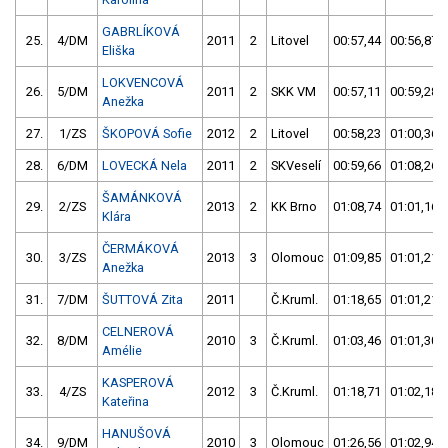
GABRLÍKOVÁ
25.
4/DM
2011
2
Litovel
00:57,44
00:56,87
Eliška
LOKVENCOVÁ
26.
5/DM
2011
2
SKK VM
00:57,11
00:59,28
Anežka
27.
1/ZS
ŠKOPOVÁ Sofie
2012
2
Litovel
00:58,23
01:00,36
28.
6/DM
LOVECKÁ Nela
2011
2
SKVeselí
00:59,66
01:08,26
ŠAMÁNKOVÁ
29.
2/ZS
2013
2
KK Brno
01:08,74
01:01,16
Klára
ČERMÁKOVÁ
30.
3/ZS
2013
3
Olomouc
01:09,85
01:01,21
Anežka
31.
7/DM
ŠUTTOVÁ Zita
2011
Č.Kruml.
01:18,65
01:01,21
CELNEROVÁ
32.
8/DM
2010
3
Č.Kruml.
01:03,46
01:01,30
Amélie
KASPEROVÁ
33.
4/ZS
2012
3
Č.Kruml.
01:18,71
01:02,18
Kateřina
HANUŠOVÁ
34.
9/DM
2010
3
Olomouc
01:26,56
01:02,94