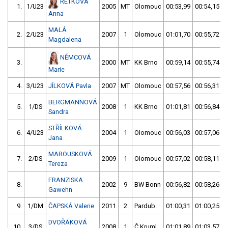
RETKOVÁ
1.
1/U23
2005
MT
Olomouc
00:53,99
00:54,15
Anna
MALÁ
2.
2/U23
2007
1
Olomouc
01:01,70
00:55,72
Magdalena
NĚMCOVÁ
3.
2000
MT
KK Brno
00:59,14
00:55,74
Marie
4.
3/U23
JÍLKOVÁ Pavla
2007
MT
Olomouc
00:57,56
00:56,31
BERGMANNOVÁ
5.
1/DS
2008
1
KK Brno
01:01,81
00:56,84
Sandra
STŘÍLKOVÁ
6.
4/U23
2004
1
Olomouc
00:56,03
00:57,06
Jana
MAROUSKOVÁ
7.
2/DS
2009
1
Olomouc
00:57,02
00:58,11
Tereza
FRANZISKA
8.
2002
9
BW Bonn
00:56,82
00:58,26
Gawehn
9.
1/DM
ČAPSKÁ Valerie
2011
2
Pardub.
01:00,31
01:00,25
DVOŘÁKOVÁ
10.
3/DS
2008
1
Č.Kruml.
01:01,89
01:03,57