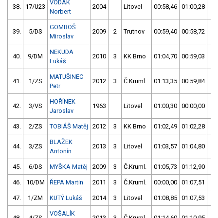
VODÁK
38.
17/U23
2004
Litovel
00:58,46
01:00,28
0
Norbert
GOMBOŠ
39.
5/DS
2009
2
Trutnov
00:59,40
00:58,72
0
Miroslav
NEKUDA
40.
9/DM
2010
3
KK Brno
01:04,70
00:59,03
0
Lukáš
MATUŠINEC
41.
1/ZS
2012
3
Č.Kruml.
01:13,35
00:59,84
0
Petr
HOŘÍNEK
42.
3/VS
1963
Litovel
01:00,30
00:00,00
0
Jaroslav
43.
2/ZS
TOBIÁŠ Matěj
2012
3
KK Brno
01:02,49
01:02,28
0
BLAŽEK
44.
3/ZS
2013
3
Litovel
01:03,57
01:04,80
0
Antonín
45.
6/DS
MYŠKA Matěj
2009
3
Č.Kruml.
01:05,73
01:12,90
0
46.
10/DM
ŘEPA Martin
2011
3
Č.Kruml.
00:00,00
01:07,51
0
47.
1/ZM
KUTÝ Lukáš
2014
3
Litovel
01:08,85
01:07,53
0
VOŠALÍK
48.
4/ZS
2013
3
Č.Kruml.
01:14,60
01:10,95
0