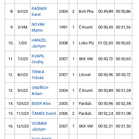
RAŠNER
8.
6/U23
2004
2
Boh.Pha
00:49,89
00:50,86
0
Karel
NOVÁK
9.
3/VM
1991
1
Č.Kruml.
00:50,45
00:51,36
0
Martin
HANZEL
10.
1/DS
2008
1
Loko Plz
01:02,65
00:50,63
0
Jáchym
KVAPIL
11.
7/U23
2007
1
SKK VM
00:50,72
00:50,65
0
Ondřej
TRNKA
12.
8/U23
2007
1
Litovel
00:50,96
00:50,72
0
Tobiáš
ONDŘICH
13.
9/U23
2004
1
Č.Kruml.
00:50,89
00:51,28
0
Adam
14.
10/U23
BEIER Alva
2005
1
Pardub.
00:50,96
00:52,38
0
15.
11/U23
ČAMEK David
2006
2
Pardub.
00:52,24
00:51,08
0
VOSMEK
16.
12/U23
2007
1
SKK VM
00:52,51
00:51,50
0
Jáchym