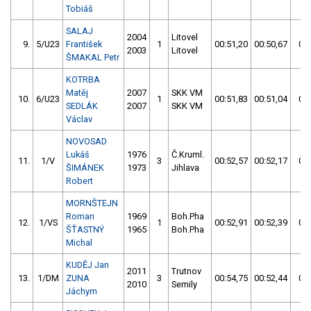
Tobiáš
SALAJ
2004
Litovel
9.
5/U23
František
1
00:51,20
00:50,67
00:
2003
Litovel
ŠMAKAL Petr
KOTRBA
Matěj
2007
SKK VM
10.
6/U23
1
00:51,83
00:51,04
00:
SEDLÁK
2007
SKK VM
Václav
NOVOSAD
Lukáš
1976
Č.Kruml.
11.
1/V
3
00:52,57
00:52,17
00:
ŠIMÁNEK
1973
Jihlava
Robert
MORNŠTEJN
Roman
1969
Boh.Pha
12.
1/VS
1
00:52,91
00:52,39
00:
ŠŤASTNÝ
1965
Boh.Pha
Michal
KUDĚJ Jan
2011
Trutnov
13.
1/DM
ZUNA
3
00:54,75
00:52,44
00:
2010
Semily
Jáchym