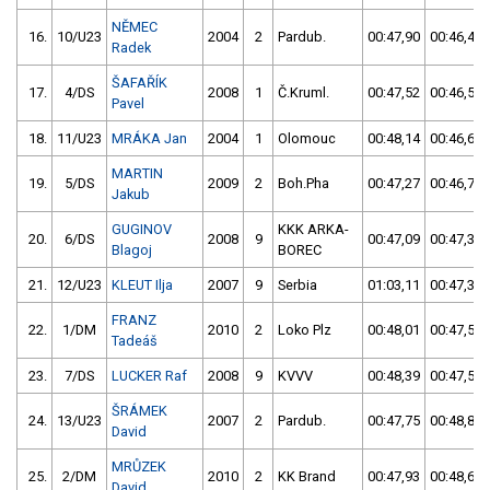
NĚMEC
16.
10/U23
2004
2
Pardub.
00:47,90
00:46,45
Radek
ŠAFAŘÍK
17.
4/DS
2008
1
Č.Kruml.
00:47,52
00:46,51
Pavel
18.
11/U23
MRÁKA Jan
2004
1
Olomouc
00:48,14
00:46,67
MARTIN
19.
5/DS
2009
2
Boh.Pha
00:47,27
00:46,70
Jakub
GUGINOV
KKK ARKA-
20.
6/DS
2008
9
00:47,09
00:47,31
Blagoj
BOREC
21.
12/U23
KLEUT Ilja
2007
9
Serbia
01:03,11
00:47,35
FRANZ
22.
1/DM
2010
2
Loko Plz
00:48,01
00:47,53
Tadeáš
23.
7/DS
LUCKER Raf
2008
9
KVVV
00:48,39
00:47,53
ŠRÁMEK
24.
13/U23
2007
2
Pardub.
00:47,75
00:48,81
David
MRŮZEK
25.
2/DM
2010
2
KK Brand
00:47,93
00:48,69
David