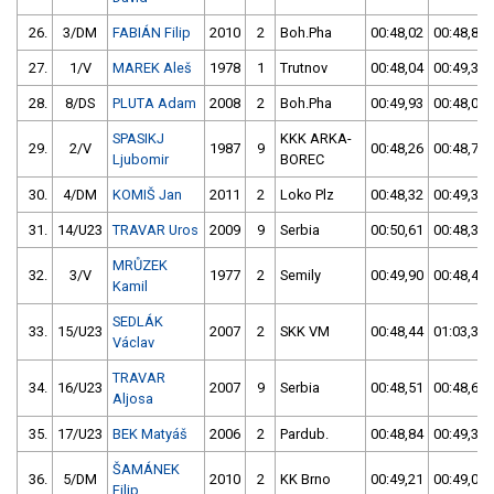
26.
3/DM
FABIÁN Filip
2010
2
Boh.Pha
00:48,02
00:48,85
27.
1/V
MAREK Aleš
1978
1
Trutnov
00:48,04
00:49,34
28.
8/DS
PLUTA Adam
2008
2
Boh.Pha
00:49,93
00:48,04
SPASIKJ
KKK ARKA-
29.
2/V
1987
9
00:48,26
00:48,79
Ljubomir
BOREC
30.
4/DM
KOMIŠ Jan
2011
2
Loko Plz
00:48,32
00:49,33
31.
14/U23
TRAVAR Uros
2009
9
Serbia
00:50,61
00:48,36
MRŮZEK
32.
3/V
1977
2
Semily
00:49,90
00:48,42
Kamil
SEDLÁK
33.
15/U23
2007
2
SKK VM
00:48,44
01:03,36
Václav
TRAVAR
34.
16/U23
2007
9
Serbia
00:48,51
00:48,65
Aljosa
35.
17/U23
BEK Matyáš
2006
2
Pardub.
00:48,84
00:49,37
ŠAMÁNEK
36.
5/DM
2010
2
KK Brno
00:49,21
00:49,05
Filip