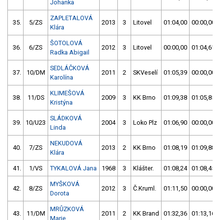
Johanka
ZAPLETALOVÁ
35.
5/ZS
2013
3
Litovel
01:04,00
00:00,00
Klára
ŠOTOLOVÁ
36.
6/ZS
2012
3
Litovel
00:00,00
01:04,61
Radka Abigail
SEDLÁČKOVÁ
37.
10/DM
2011
2
SKVeselí
01:05,39
00:00,00
Karolína
KLIMEŠOVÁ
38.
11/DS
2009
3
KK Brno
01:09,38
01:05,85
Kristýna
SLÁDKOVÁ
39.
10/U23
2004
3
Loko Plz
01:06,90
00:00,00
Linda
NEKUDOVÁ
40.
7/ZS
2013
2
KK Brno
01:08,19
01:09,88
Klára
41.
1/VS
TYKALOVÁ Jana
1968
3
Klášter.
01:08,24
01:08,45
MYŠKOVÁ
42.
8/ZS
2012
3
Č.Kruml.
01:11,50
00:00,00
Dorota
MRŮZKOVÁ
43.
11/DM
2011
2
KK Brand
01:32,36
01:13,16
Marie