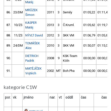
Matěj
MRŮZEK
86.
23/DM
2011
3
Semily
01:05,22
01:11,47
Šimon
KASPER
87.
10/ZS
2013
3
Č.Kruml.
01:05,62
01:19,75
Matěj
88.
11/ZS
NÝVLT David
2012
3
SKK VM
01:06,79
01:05,64
TOMÁŠEK
89.
24/DM
2010
3
SKK VM
01:50,07
01:15,00
Alex
DIETRICH
KSK-Team
90.
2008
9
00:00,00
00:00,00
Padrik
Köln
MATĚJÍČEK
91.
2002
MT
Boh.Pha
00:00,00
00:00,00
Vojtěch
kategorie C1W
por.
vk
jméno
nar.
vt
oddíl
čas
čas
v