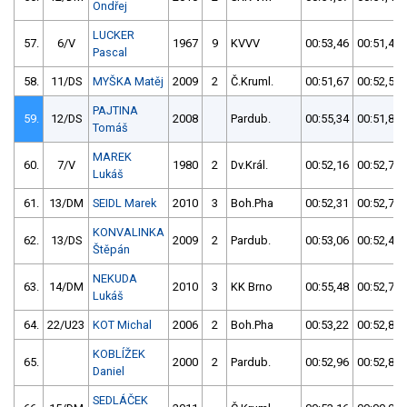
Ondřej
LUCKER
57.
6/V
1967
9
KVVV
00:53,46
00:51,43
Pascal
58.
11/DS
MYŠKA Matěj
2009
2
Č.Kruml.
00:51,67
00:52,51
PAJTINA
59.
12/DS
2008
Pardub.
00:55,34
00:51,86
Tomáš
MAREK
60.
7/V
1980
2
Dv.Král.
00:52,16
00:52,74
Lukáš
61.
13/DM
SEIDL Marek
2010
3
Boh.Pha
00:52,31
00:52,72
KONVALINKA
62.
13/DS
2009
2
Pardub.
00:53,06
00:52,44
Štěpán
NEKUDA
63.
14/DM
2010
3
KK Brno
00:55,48
00:52,73
Lukáš
64.
22/U23
KOT Michal
2006
2
Boh.Pha
00:53,22
00:52,80
KOBLÍŽEK
65.
2000
2
Pardub.
00:52,96
00:52,86
Daniel
SEDLÁČEK