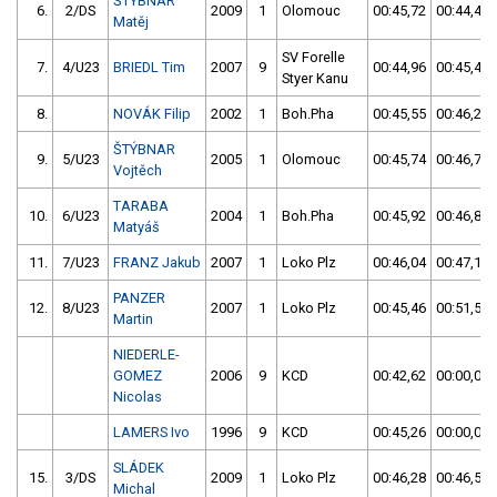
ŠTÝBNAR
6.
2/DS
2009
1
Olomouc
00:45,72
00:44,42
Matěj
SV Forelle
7.
4/U23
BRIEDL Tim
2007
9
00:44,96
00:45,42
Styer Kanu
8.
NOVÁK Filip
2002
1
Boh.Pha
00:45,55
00:46,28
ŠTÝBNAR
9.
5/U23
2005
1
Olomouc
00:45,74
00:46,76
Vojtěch
TARABA
10.
6/U23
2004
1
Boh.Pha
00:45,92
00:46,89
Matyáš
11.
7/U23
FRANZ Jakub
2007
1
Loko Plz
00:46,04
00:47,16
PANZER
12.
8/U23
2007
1
Loko Plz
00:45,46
00:51,56
Martin
NIEDERLE-
GOMEZ
2006
9
KCD
00:42,62
00:00,00
Nicolas
LAMERS Ivo
1996
9
KCD
00:45,26
00:00,00
SLÁDEK
15.
3/DS
2009
1
Loko Plz
00:46,28
00:46,51
Michal