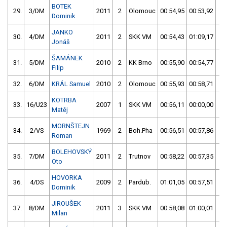
BOTEK
29.
3/DM
2011
2
Olomouc
00:54,95
00:53,92
0
Dominik
JANKO
30.
4/DM
2011
2
SKK VM
00:54,43
01:09,17
0
Jonáš
ŠAMÁNEK
31.
5/DM
2010
2
KK Brno
00:55,90
00:54,77
0
Filip
32.
6/DM
KRÁL Samuel
2010
2
Olomouc
00:55,93
00:58,71
0
KOTRBA
33.
16/U23
2007
1
SKK VM
00:56,11
00:00,00
0
Matěj
MORNŠTEJN
34.
2/VS
1969
2
Boh.Pha
00:56,51
00:57,86
0
Roman
BOLEHOVSKÝ
35.
7/DM
2011
2
Trutnov
00:58,22
00:57,35
0
Oto
HOVORKA
36.
4/DS
2009
2
Pardub.
01:01,05
00:57,51
0
Dominik
JIROUŠEK
37.
8/DM
2011
3
SKK VM
00:58,08
01:00,01
0
Milan