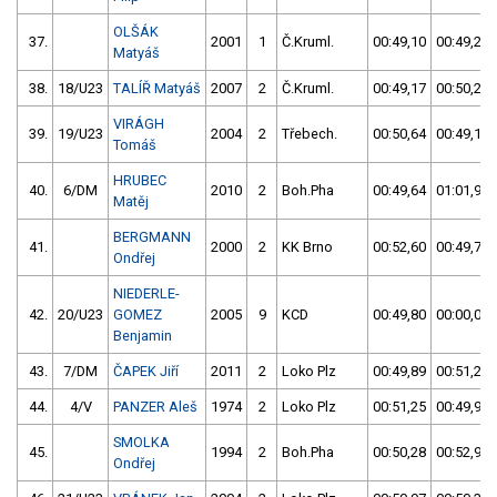
OLŠÁK
37.
2001
1
Č.Kruml.
00:49,10
00:49,23
Matyáš
38.
18/U23
TALÍŘ Matyáš
2007
2
Č.Kruml.
00:49,17
00:50,23
VIRÁGH
39.
19/U23
2004
2
Třebech.
00:50,64
00:49,18
Tomáš
HRUBEC
40.
6/DM
2010
2
Boh.Pha
00:49,64
01:01,97
Matěj
BERGMANN
41.
2000
2
KK Brno
00:52,60
00:49,79
Ondřej
NIEDERLE-
42.
20/U23
GOMEZ
2005
9
KCD
00:49,80
00:00,00
Benjamin
43.
7/DM
ČAPEK Jiří
2011
2
Loko Plz
00:49,89
00:51,28
44.
4/V
PANZER Aleš
1974
2
Loko Plz
00:51,25
00:49,92
SMOLKA
45.
1994
2
Boh.Pha
00:50,28
00:52,97
Ondřej