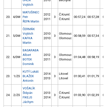
UHLÍK
2010
Bechyně
Vojtěch
MATUŠINEC
2012
Č.Kruml.
20.
4/DM
Petr
3
00:57,24
00:57,28
00:
2011
Č.Kruml.
ŘEPA Martin
ČERMÁK
Vojtěch
2010
Olomouc
21.
5/DM
3
00:58,59
00:57,34
00:
KAFKA
2010
Olomouc
Martin
BASARABA
Albert
2012
Olomouc
22.
6/DM
3
01:04,48
00:58,19
00:
BOTEK
2011
Olomouc
Dominik
KUTÝ Lukáš
2014
Litovel
23.
1/ZS
BLAŽEK
3
01:00,41
01:01,79
01:
2013
Litovel
Antonín
VOŠALÍK
Štěpán
2013
Č.Kruml.
24.
2/ZS
3
01:03,90
01:02,39
01:
FIKEJS
2014
Č.Kruml.
Jáchym