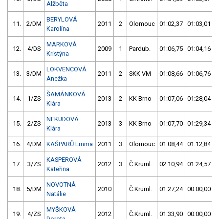
Alžběta
BERYLOVÁ
11.
2/DM
2011
2
Olomouc
01:02,37
01:03,01
Karolína
MARKOVÁ
12.
4/DS
2009
1
Pardub.
01:06,75
01:04,16
Kristýna
LOKVENCOVÁ
13.
3/DM
2011
2
SKK VM
01:08,66
01:06,76
Anežka
ŠAMÁNKOVÁ
14.
1/ZS
2013
2
KK Brno
01:07,06
01:28,04
Klára
NEKUDOVÁ
15.
2/ZS
2013
3
KK Brno
01:07,70
01:29,34
Klára
16.
4/DM
KAŠPARŮ Emma
2011
3
Olomouc
01:08,44
01:12,84
KASPEROVÁ
17.
3/ZS
2012
3
Č.Kruml.
02:10,94
01:24,57
Kateřina
NOVOTNÁ
18.
5/DM
2010
Č.Kruml.
01:27,24
00:00,00
Natálie
MYŠKOVÁ
19.
4/ZS
2012
Č.Kruml.
01:33,90
00:00,00
Dorota