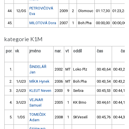
PETROVIČOVÁ
44.
12/DS
2009
2
Olomouc
01:17,30
01:23,25
Eva
45.
MILOTOVÁ Dora
2007
1
Boh.Pha
00:00,00
00:00,00
kategorie K1M
por.
vk
jméno
nar.
vt
oddíl
čas
čas
ŠINDELÁŘ
1.
2002
MT
Loko Plz
00:43,64
00:43,22
Jan
2.
1/U23
MÍKA Hynek
2006
MT
Boh.Pha
00:43,54
00:43,28
3.
2/U23
KLEUT Neven
2003
9
Serbia
00:45,53
00:44,10
VEJNAR
4.
3/U23
2005
1
KK Brno
00:44,61
00:44,19
Samuel
TOMEČEK
5.
1/DS
2008
1
SKVeselí
00:45,76
00:44,33
Adam