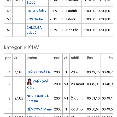
Štěpán
49.
BAŤA Václav
2009
3
Pardub.
00:00,00
00:00,00
5
50.
KOS Ondřej
2011
3
Litovel
00:00,00
00:00,00
5
CHLOUBA
51.
1959
3
Boh.Pha
00:00,00
00:00,00
5
Luboš
kategorie K1W
por.
vk
jméno
nar.
vt
oddíl
čas
čas
1.
1/U23
STŘECHOVÁ Ela
2005
1
VSDK
00:49,35
00:48,78
VAŇKOVÁ
2.
2001
MT
VS Tábor
00:49,93
00:48,92
Klára
NOVOSADOVÁ
3.
2/U23
2004
MT
Č.Kruml.
00:51,10
00:49,12
Kristina
4.
NĚMCOVÁ Marie
2000
1
KK Brno
00:50,64
00:49,62