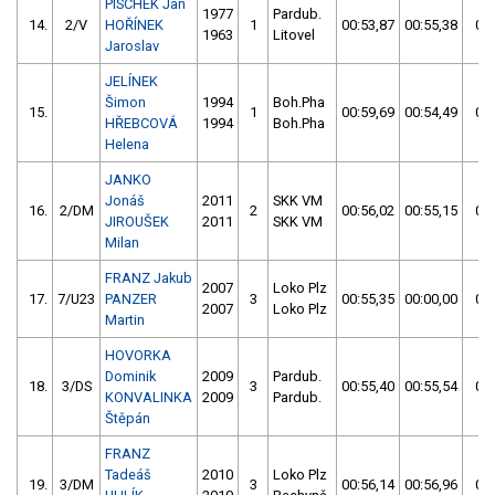
PISCHEK Jan
1977
Pardub.
14.
2/V
HOŘÍNEK
1
00:53,87
00:55,38
00:
1963
Litovel
Jaroslav
JELÍNEK
Šimon
1994
Boh.Pha
15.
1
00:59,69
00:54,49
00:
HŘEBCOVÁ
1994
Boh.Pha
Helena
JANKO
Jonáš
2011
SKK VM
16.
2/DM
2
00:56,02
00:55,15
00:
JIROUŠEK
2011
SKK VM
Milan
FRANZ Jakub
2007
Loko Plz
17.
7/U23
PANZER
3
00:55,35
00:00,00
00:
2007
Loko Plz
Martin
HOVORKA
Dominik
2009
Pardub.
18.
3/DS
3
00:55,40
00:55,54
00:
KONVALINKA
2009
Pardub.
Štěpán
FRANZ
Tadeáš
2010
Loko Plz
19.
3/DM
3
00:56,14
00:56,96
00: