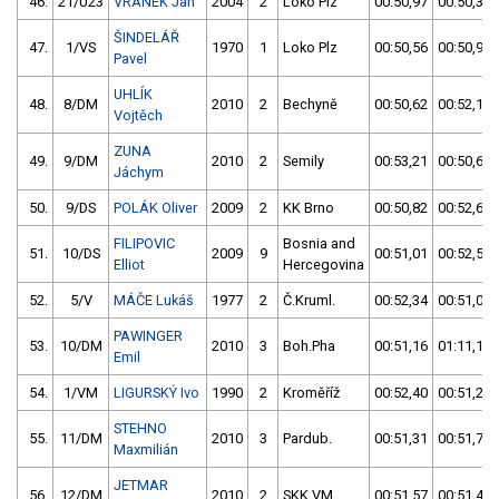
46.
21/U23
VRÁNEK Jan
2004
2
Loko Plz
00:50,97
00:50,36
ŠINDELÁŘ
47.
1/VS
1970
1
Loko Plz
00:50,56
00:50,93
Pavel
UHLÍK
48.
8/DM
2010
2
Bechyně
00:50,62
00:52,15
Vojtěch
ZUNA
49.
9/DM
2010
2
Semily
00:53,21
00:50,68
Jáchym
50.
9/DS
POLÁK Oliver
2009
2
KK Brno
00:50,82
00:52,62
FILIPOVIC
Bosnia and
51.
10/DS
2009
9
00:51,01
00:52,54
Elliot
Hercegovina
52.
5/V
MÁČE Lukáš
1977
2
Č.Kruml.
00:52,34
00:51,04
PAWINGER
53.
10/DM
2010
3
Boh.Pha
00:51,16
01:11,17
Emil
54.
1/VM
LIGURSKÝ Ivo
1990
2
Kroměříž
00:52,40
00:51,27
STEHNO
55.
11/DM
2010
3
Pardub.
00:51,31
00:51,79
Maxmilián
JETMAR
56.
12/DM
2010
2
SKK VM
00:51,57
00:51,42