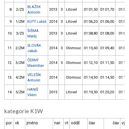
BLAŽEK
8.
2/ZS
2013
3
Litovel
01:01,50
01:01,70
01:01,
Antonín
9.
1/ZM
KUTÝ Lukáš
2014
3
Litovel
01:06,20
01:06,00
01:06,
ŠIŠMA
10.
3/ZS
2013
3
Litovel
01:08,80
01:08,00
01:08,
Matěj
SLOVÁK
11.
2/ZM
2014
3
Olomouc
01:15,60
01:09,40
01:09,
Jakub
ČERNÝ
12.
3/ZM
2014
3
Olomouc
01:12,10
01:11,50
01:11,
Maxmilian
VELEŠÍK
13.
4/ZM
2014
Olomouc
01:14,30
01:14,50
01:14,
Antonín
HANIŠ
14.
5/ZM
2015
Litovel
01:19,50
01:20,20
01:19,
Vilém
kategorie K1W
por.
vk
jméno
nar.
vt
oddíl
čas
čas
výs