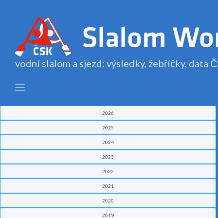
vodní slalom a sjezd: výsledky, žebříčky, data
2026
2025
2024
2023
2022
2021
2020
2019