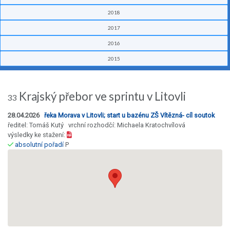
2018
2017
2016
2015
Krajský přebor ve sprintu v Litovli
33
28.04.2026
řeka Morava v Litovli; start u bazénu ZŠ Vítězná- cíl soutok
ředitel: Tomáš Kutý vrchní rozhodčí: Michaela Kratochvílová
výsledky ke stažení:
absolutní pořadí
P