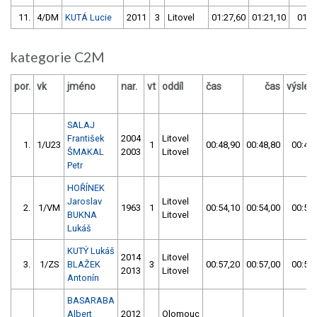
11.
4/DM
KUTÁ Lucie
2011
3
Litovel
01:27,60
01:21,10
01:2
kategorie C2M
por.
vk
jméno
nar.
vt
oddíl
čas
čas
výsled
SALAJ
František
2004
Litovel
1.
1/U23
1
00:48,90
00:48,80
00:48,
ŠMAKAL
2003
Litovel
Petr
HOŘÍNEK
Jaroslav
Litovel
2.
1/VM
1963
1
00:54,10
00:54,00
00:54,
BUKNA
Litovel
Lukáš
KUTÝ Lukáš
2014
Litovel
3.
1/ZS
BLAŽEK
3
00:57,20
00:57,00
00:57,
2013
Litovel
Antonín
BASARABA
Albert
2012
Olomouc