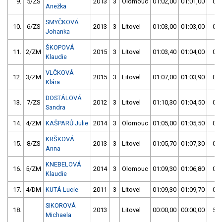
9.
5/ZS
2013
3
Olomouc
01:02,00
01:01,00
01:
Anežka
SMYČKOVÁ
10.
6/ZS
2013
3
Litovel
01:03,00
01:03,00
01:
Johanka
ŠKOPOVÁ
11.
2/ZM
2015
3
Litovel
01:03,40
01:04,00
01:
Klaudie
VLČKOVÁ
12.
3/ZM
2015
3
Litovel
01:07,00
01:03,90
01:
Klára
DOSTÁLOVÁ
13.
7/ZS
2012
3
Litovel
01:10,30
01:04,50
01:
Sandra
14.
4/ZM
KAŠPARŮ Julie
2014
3
Olomouc
01:05,00
01:05,50
01:
KRŠKOVÁ
15.
8/ZS
2013
3
Litovel
01:05,70
01:07,30
01:
Anna
KNEBELOVÁ
16.
5/ZM
2014
3
Olomouc
01:09,30
01:06,80
01:
Klaudie
17.
4/DM
KUTÁ Lucie
2011
3
Litovel
01:09,30
01:09,70
01:
SIKOROVÁ
18.
2013
Litovel
00:00,00
00:00,00
59:
Michaela