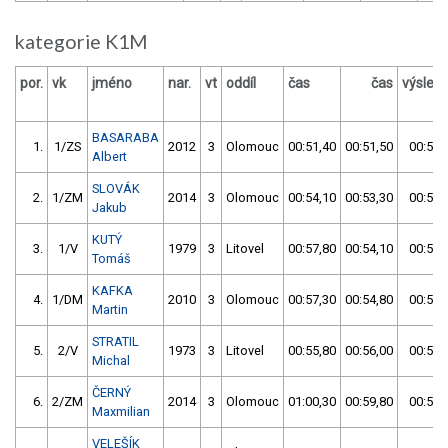
kategorie K1M
por.
vk
jméno
nar.
vt
oddíl
čas
čas
výsled
BASARABA
1.
1/ZS
2012
3
Olomouc
00:51,40
00:51,50
00:51,
Albert
SLOVÁK
2.
1/ZM
2014
3
Olomouc
00:54,10
00:53,30
00:53,
Jakub
KUTÝ
3.
1/V
1979
3
Litovel
00:57,80
00:54,10
00:54,
Tomáš
KAFKA
4.
1/DM
2010
3
Olomouc
00:57,30
00:54,80
00:54,
Martin
STRATIL
5.
2/V
1973
3
Litovel
00:55,80
00:56,00
00:55,
Michal
ČERNÝ
6.
2/ZM
2014
3
Olomouc
01:00,30
00:59,80
00:59,
Maxmilian
VELEŠÍK