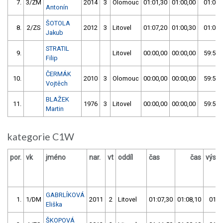
7.
3/ZM
2014
3
Olomouc
01:01,30
01:00,00
01:00,
Antonín
ŠOTOLA
8.
2/ZS
2012
3
Litovel
01:07,20
01:00,30
01:00,
Jakub
STRATIL
9.
Litovel
00:00,00
00:00,00
59:59,
Filip
ČERMÁK
10.
2010
3
Olomouc
00:00,00
00:00,00
59:59,
Vojtěch
BLAŽEK
11.
1976
3
Litovel
00:00,00
00:00,00
59:59,
Martin
kategorie C1W
por.
vk
jméno
nar.
vt
oddíl
čas
čas
výsle
GABRLÍKOVÁ
1.
1/DM
2011
2
Litovel
01:07,30
01:08,10
01:0
Eliška
ŠKOPOVÁ