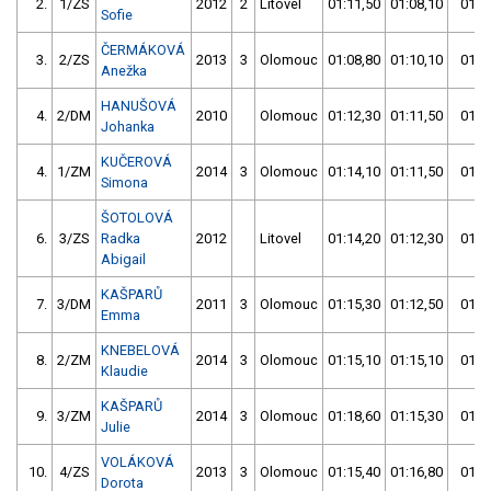
2.
1/ZS
2012
2
Litovel
01:11,50
01:08,10
01:0
Sofie
ČERMÁKOVÁ
3.
2/ZS
2013
3
Olomouc
01:08,80
01:10,10
01:0
Anežka
HANUŠOVÁ
4.
2/DM
2010
Olomouc
01:12,30
01:11,50
01:1
Johanka
KUČEROVÁ
4.
1/ZM
2014
3
Olomouc
01:14,10
01:11,50
01:1
Simona
ŠOTOLOVÁ
6.
3/ZS
Radka
2012
Litovel
01:14,20
01:12,30
01:1
Abigail
KAŠPARŮ
7.
3/DM
2011
3
Olomouc
01:15,30
01:12,50
01:1
Emma
KNEBELOVÁ
8.
2/ZM
2014
3
Olomouc
01:15,10
01:15,10
01:1
Klaudie
KAŠPARŮ
9.
3/ZM
2014
3
Olomouc
01:18,60
01:15,30
01:1
Julie
VOLÁKOVÁ
10.
4/ZS
2013
3
Olomouc
01:15,40
01:16,80
01:1
Dorota