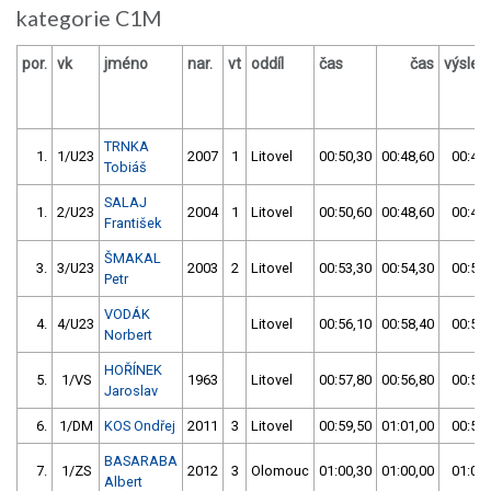
kategorie C1M
por.
vk
jméno
nar.
vt
oddíl
čas
čas
výsled
TRNKA
1.
1/U23
2007
1
Litovel
00:50,30
00:48,60
00:48,
Tobiáš
SALAJ
1.
2/U23
2004
1
Litovel
00:50,60
00:48,60
00:48,
František
ŠMAKAL
3.
3/U23
2003
2
Litovel
00:53,30
00:54,30
00:53,
Petr
VODÁK
4.
4/U23
Litovel
00:56,10
00:58,40
00:56,
Norbert
HOŘÍNEK
5.
1/VS
1963
Litovel
00:57,80
00:56,80
00:56,
Jaroslav
6.
1/DM
KOS Ondřej
2011
3
Litovel
00:59,50
01:01,00
00:59,
BASARABA
7.
1/ZS
2012
3
Olomouc
01:00,30
01:00,00
01:00,
Albert