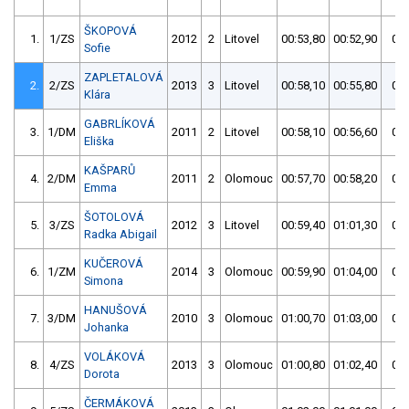
ŠKOPOVÁ
1.
1/ZS
2012
2
Litovel
00:53,80
00:52,90
00:
Sofie
ZAPLETALOVÁ
2.
2/ZS
2013
3
Litovel
00:58,10
00:55,80
00:
Klára
GABRLÍKOVÁ
3.
1/DM
2011
2
Litovel
00:58,10
00:56,60
00:
Eliška
KAŠPARŮ
4.
2/DM
2011
2
Olomouc
00:57,70
00:58,20
00:
Emma
ŠOTOLOVÁ
5.
3/ZS
2012
3
Litovel
00:59,40
01:01,30
00:
Radka Abigail
KUČEROVÁ
6.
1/ZM
2014
3
Olomouc
00:59,90
01:04,00
00:
Simona
HANUŠOVÁ
7.
3/DM
2010
3
Olomouc
01:00,70
01:03,00
01:
Johanka
VOLÁKOVÁ
8.
4/ZS
2013
3
Olomouc
01:00,80
01:02,40
01:
Dorota
ČERMÁKOVÁ