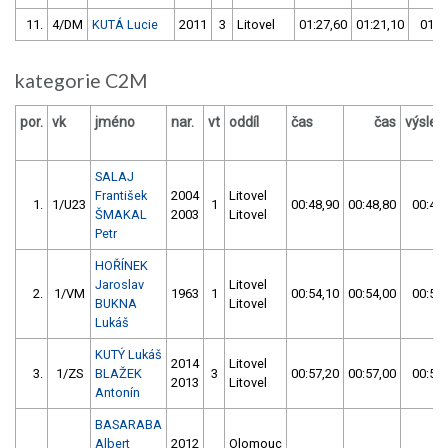
11.
4/DM
KUTÁ Lucie
2011
3
Litovel
01:27,60
01:21,10
01:2
kategorie C2M
por.
vk
jméno
nar.
vt
oddíl
čas
čas
výsled
SALAJ
František
2004
Litovel
1.
1/U23
1
00:48,90
00:48,80
00:48,
ŠMAKAL
2003
Litovel
Petr
HOŘÍNEK
Jaroslav
Litovel
2.
1/VM
1963
1
00:54,10
00:54,00
00:54,
BUKNA
Litovel
Lukáš
KUTÝ Lukáš
2014
Litovel
3.
1/ZS
BLAŽEK
3
00:57,20
00:57,00
00:57,
2013
Litovel
Antonín
BASARABA
Albert
2012
Olomouc