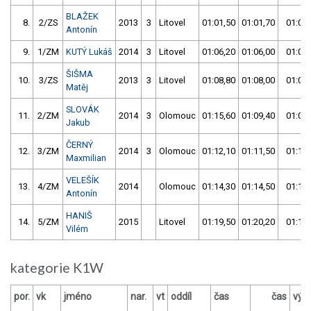
BLAŽEK
8.
2/ZS
2013
3
Litovel
01:01,50
01:01,70
01:01,
Antonín
9.
1/ZM
KUTÝ Lukáš
2014
3
Litovel
01:06,20
01:06,00
01:06,
ŠIŠMA
10.
3/ZS
2013
3
Litovel
01:08,80
01:08,00
01:08,
Matěj
SLOVÁK
11.
2/ZM
2014
3
Olomouc
01:15,60
01:09,40
01:09,
Jakub
ČERNÝ
12.
3/ZM
2014
3
Olomouc
01:12,10
01:11,50
01:11,
Maxmilian
VELEŠÍK
13.
4/ZM
2014
Olomouc
01:14,30
01:14,50
01:14,
Antonín
HANIŠ
14.
5/ZM
2015
Litovel
01:19,50
01:20,20
01:19,
Vilém
kategorie K1W
por.
vk
jméno
nar.
vt
oddíl
čas
čas
výs