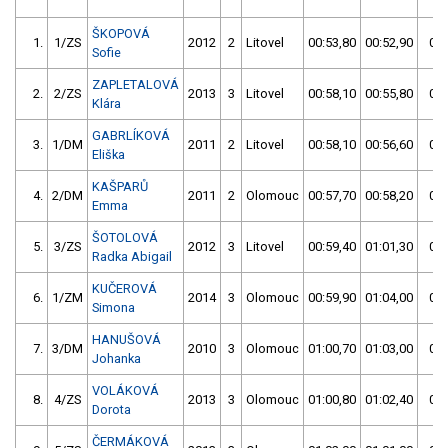
ŠKOPOVÁ
1.
1/ZS
2012
2
Litovel
00:53,80
00:52,90
00:
Sofie
ZAPLETALOVÁ
2.
2/ZS
2013
3
Litovel
00:58,10
00:55,80
00:
Klára
GABRLÍKOVÁ
3.
1/DM
2011
2
Litovel
00:58,10
00:56,60
00:
Eliška
KAŠPARŮ
4.
2/DM
2011
2
Olomouc
00:57,70
00:58,20
00:
Emma
ŠOTOLOVÁ
5.
3/ZS
2012
3
Litovel
00:59,40
01:01,30
00:
Radka Abigail
KUČEROVÁ
6.
1/ZM
2014
3
Olomouc
00:59,90
01:04,00
00:
Simona
HANUŠOVÁ
7.
3/DM
2010
3
Olomouc
01:00,70
01:03,00
01:
Johanka
VOLÁKOVÁ
8.
4/ZS
2013
3
Olomouc
01:00,80
01:02,40
01:
Dorota
ČERMÁKOVÁ