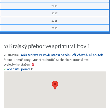
2018
2017
2016
2015
Krajský přebor ve sprintu v Litovli
33
28.04.2026
řeka Morava v Litovli; start u bazénu ZŠ Vítězná- cíl soutok
ředitel: Tomáš Kutý vrchní rozhodčí: Michaela Kratochvílová
výsledky ke stažení:
absolutní pořadí
P