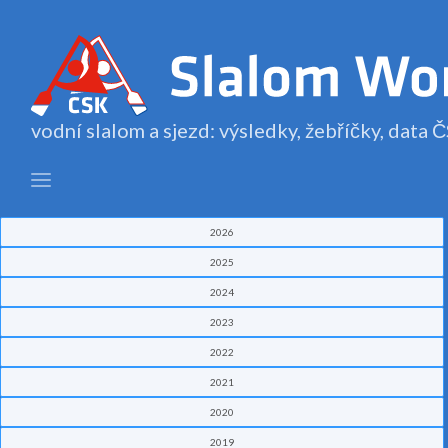
vodní slalom a sjezd: výsledky, žebříčky, data
2026
2025
2024
2023
2022
2021
2020
2019