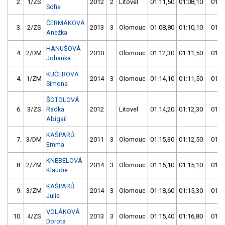
2.
1/ZS
2012
2
Litovel
01:11,50
01:08,10
01:0
Sofie
ČERMÁKOVÁ
3.
2/ZS
2013
3
Olomouc
01:08,80
01:10,10
01:0
Anežka
HANUŠOVÁ
4.
2/DM
2010
Olomouc
01:12,30
01:11,50
01:1
Johanka
KUČEROVÁ
4.
1/ZM
2014
3
Olomouc
01:14,10
01:11,50
01:1
Simona
ŠOTOLOVÁ
6.
3/ZS
Radka
2012
Litovel
01:14,20
01:12,30
01:1
Abigail
KAŠPARŮ
7.
3/DM
2011
3
Olomouc
01:15,30
01:12,50
01:1
Emma
KNEBELOVÁ
8.
2/ZM
2014
3
Olomouc
01:15,10
01:15,10
01:1
Klaudie
KAŠPARŮ
9.
3/ZM
2014
3
Olomouc
01:18,60
01:15,30
01:1
Julie
VOLÁKOVÁ
10.
4/ZS
2013
3
Olomouc
01:15,40
01:16,80
01:1
Dorota