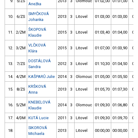
9.
5/ZS
2013
3
Olomouc
01:02,00
01:01,00
01:
Anežka
SMYČKOVÁ
10.
6/ZS
2013
3
Litovel
01:03,00
01:03,00
01:
Johanka
ŠKOPOVÁ
11.
2/ZM
2015
3
Litovel
01:03,40
01:04,00
01:
Klaudie
VLČKOVÁ
12.
3/ZM
2015
3
Litovel
01:07,00
01:03,90
01:
Klára
DOSTÁLOVÁ
13.
7/ZS
2012
3
Litovel
01:10,30
01:04,50
01:
Sandra
14.
4/ZM
KAŠPARŮ Julie
2014
3
Olomouc
01:05,00
01:05,50
01:
KRŠKOVÁ
15.
8/ZS
2013
3
Litovel
01:05,70
01:07,30
01:
Anna
KNEBELOVÁ
16.
5/ZM
2014
3
Olomouc
01:09,30
01:06,80
01:
Klaudie
17.
4/DM
KUTÁ Lucie
2011
3
Litovel
01:09,30
01:09,70
01:
SIKOROVÁ
18.
2013
Litovel
00:00,00
00:00,00
59:
Michaela