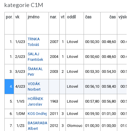
kategorie C1M
por.
vk
jméno
nar.
vt
oddíl
čas
čas
výsled
TRNKA
1.
1/U23
2007
1
Litovel
00:50,30
00:48,60
00:48,
Tobiáš
SALAJ
1.
2/U23
2004
1
Litovel
00:50,60
00:48,60
00:48,
František
ŠMAKAL
3.
3/U23
2003
2
Litovel
00:53,30
00:54,30
00:53,
Petr
VODÁK
4.
4/U23
Litovel
00:56,10
00:58,40
00:56,
Norbert
HOŘÍNEK
5.
1/VS
1963
Litovel
00:57,80
00:56,80
00:56,
Jaroslav
6.
1/DM
KOS Ondřej
2011
3
Litovel
00:59,50
01:01,00
00:59,
BASARABA
7.
1/ZS
2012
3
Olomouc
01:00,30
01:00,00
01:00,
Albert