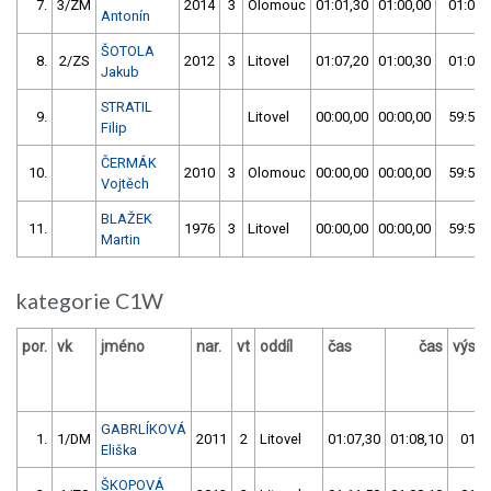
7.
3/ZM
2014
3
Olomouc
01:01,30
01:00,00
01:00,
Antonín
ŠOTOLA
8.
2/ZS
2012
3
Litovel
01:07,20
01:00,30
01:00,
Jakub
STRATIL
9.
Litovel
00:00,00
00:00,00
59:59,
Filip
ČERMÁK
10.
2010
3
Olomouc
00:00,00
00:00,00
59:59,
Vojtěch
BLAŽEK
11.
1976
3
Litovel
00:00,00
00:00,00
59:59,
Martin
kategorie C1W
por.
vk
jméno
nar.
vt
oddíl
čas
čas
výsle
GABRLÍKOVÁ
1.
1/DM
2011
2
Litovel
01:07,30
01:08,10
01:0
Eliška
ŠKOPOVÁ