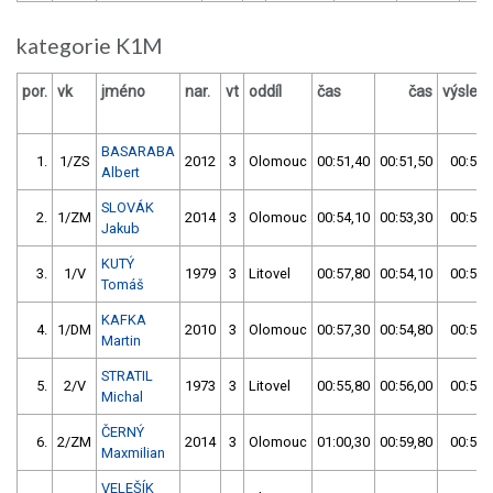
kategorie K1M
por.
vk
jméno
nar.
vt
oddíl
čas
čas
výsled
BASARABA
1.
1/ZS
2012
3
Olomouc
00:51,40
00:51,50
00:51,
Albert
SLOVÁK
2.
1/ZM
2014
3
Olomouc
00:54,10
00:53,30
00:53,
Jakub
KUTÝ
3.
1/V
1979
3
Litovel
00:57,80
00:54,10
00:54,
Tomáš
KAFKA
4.
1/DM
2010
3
Olomouc
00:57,30
00:54,80
00:54,
Martin
STRATIL
5.
2/V
1973
3
Litovel
00:55,80
00:56,00
00:55,
Michal
ČERNÝ
6.
2/ZM
2014
3
Olomouc
01:00,30
00:59,80
00:59,
Maxmilian
VELEŠÍK