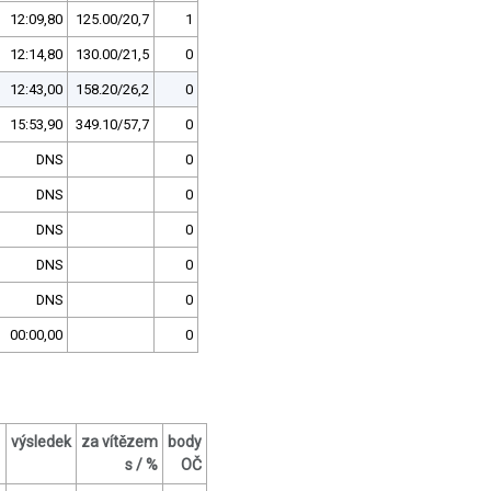
12:09,80
125.00/20,7
1
12:14,80
130.00/21,5
0
12:43,00
158.20/26,2
0
15:53,90
349.10/57,7
0
DNS
0
DNS
0
DNS
0
DNS
0
DNS
0
00:00,00
0
výsledek
za vítězem
body
s / %
OČ