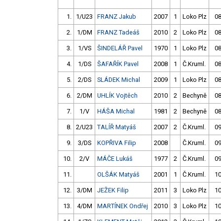
1.
1/U23
FRANZ Jakub
2007
1
Loko Plz
08
2.
1/DM
FRANZ Tadeáš
2010
2
Loko Plz
08
3.
1/VS
ŠINDELÁŘ Pavel
1970
1
Loko Plz
08
4.
1/DS
ŠAFAŘÍK Pavel
2008
1
Č.Kruml.
08
5.
2/DS
SLÁDEK Michal
2009
1
Loko Plz
08
6.
2/DM
UHLÍK Vojtěch
2010
2
Bechyně
08
7.
1/V
HÁŠA Michal
1981
2
Bechyně
08
8.
2/U23
TALÍŘ Matyáš
2007
2
Č.Kruml.
09
9.
3/DS
KOPŘIVA Filip
2008
Č.Kruml.
09
10.
2/V
MÁČE Lukáš
1977
2
Č.Kruml.
09
11.
OLŠÁK Matyáš
2001
1
Č.Kruml.
10
12.
3/DM
JEŽEK Filip
2011
3
Loko Plz
10
13.
4/DM
MARTÍNEK Ondřej
2010
3
Loko Plz
10