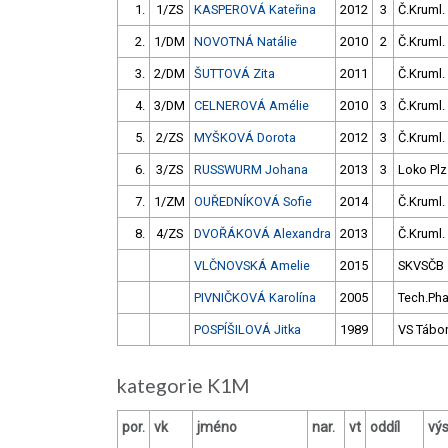
1.
1/ZS
KASPEROVÁ Kateřina
2012
3
Č.Kruml.
2.
1/DM
NOVOTNÁ Natálie
2010
2
Č.Kruml.
3.
2/DM
ŠUTTOVÁ Zita
2011
Č.Kruml.
4.
3/DM
CELNEROVÁ Amélie
2010
3
Č.Kruml.
5.
2/ZS
MYŠKOVÁ Dorota
2012
3
Č.Kruml.
6.
3/ZS
RUSSWURM Johana
2013
3
Loko Plz
7.
1/ZM
OUŘEDNÍKOVÁ Sofie
2014
Č.Kruml.
8.
4/ZS
DVOŘÁKOVÁ Alexandra
2013
Č.Kruml.
VLČNOVSKÁ Amelie
2015
SKVSČB
PIVNIČKOVÁ Karolína
2005
Tech.Ph
POSPÍŠILOVÁ Jitka
1989
VS Tábo
kategorie K1M
por.
vk
jméno
nar.
vt
oddíl
vý