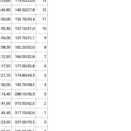
:25,60
119.30/23,6
13
:46,80
140.50/27,8
12
:00,00
153.70/30,4
11
:03,40
157.10/31,0
10
:04,00
157.70/31,1
9
:08,50
162.20/32,0
8
:12,30
166.00/32,8
7
:17,30
171.00/33,8
6
:21,10
174.80/34,5
5
:40,00
193.70/38,3
4
:14,40
288.10/56,9
3
:41,60
315.30/62,3
2
:43,40
317.10/62,6
1
:23,30
357.00/70,5
0