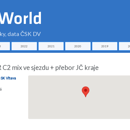
čky, data ČSK DV
3
2022
2021
2020
2019
2
 mix ve sjezdu + přebor JČ kraje
 SK Vltava
á