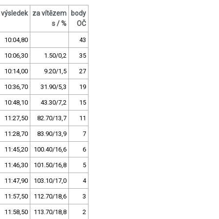
výsledek
za vítězem
body
s / %
OČ
10:04,80
43
10:06,30
1.50/0,2
35
10:14,00
9.20/1,5
27
10:36,70
31.90/5,3
19
10:48,10
43.30/7,2
15
11:27,50
82.70/13,7
11
11:28,70
83.90/13,9
7
11:45,20
100.40/16,6
6
11:46,30
101.50/16,8
5
11:47,90
103.10/17,0
4
11:57,50
112.70/18,6
3
11:58,50
113.70/18,8
2