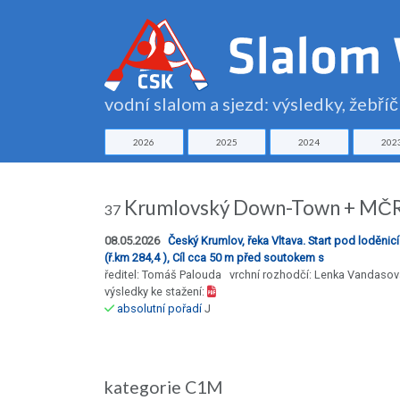
vodní slalom a sjezd: výsledky, žebří
2026
2025
2024
202
Krumlovský Down-Town + MČR C2
37
08.05.2026
Český Krumlov, řeka Vltava. Start pod loděnicí
(ř.km 284,4 ), Cíl cca 50 m před soutokem s
ředitel: Tomáš Palouda vrchní rozhodčí: Lenka Vandasov
výsledky ke stažení:
absolutní pořadí
J
kategorie C1M