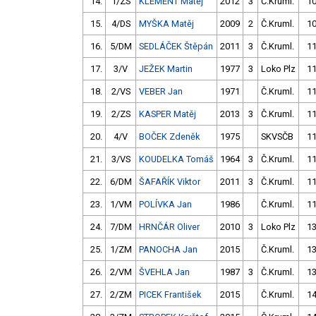
14.
1/ZS
KLEMENT Matěj
2012
3
Č.Kruml.
10
15.
4/DS
MYŠKA Matěj
2009
2
Č.Kruml.
10
16.
5/DM
SEDLÁČEK Štěpán
2011
3
Č.Kruml.
11
17.
3/V
JEŽEK Martin
1977
3
Loko Plz
11
18.
2/VS
VEBER Jan
1971
Č.Kruml.
11
19.
2/ZS
KASPER Matěj
2013
3
Č.Kruml.
11
20.
4/V
BOČEK Zdeněk
1975
SKVSČB
11
21.
3/VS
KOUDELKA Tomáš
1964
3
Č.Kruml.
11
22.
6/DM
ŠAFAŘÍK Viktor
2011
3
Č.Kruml.
11
23.
1/VM
POLÍVKA Jan
1986
Č.Kruml.
11
24.
7/DM
HRNČÁR Oliver
2010
3
Loko Plz
13
25.
1/ZM
PANOCHA Jan
2015
Č.Kruml.
13
26.
2/VM
ŠVEHLA Jan
1987
3
Č.Kruml.
13
27.
2/ZM
PICEK František
2015
Č.Kruml.
14