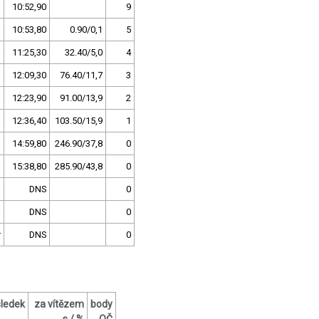
10:52,90
9
10:53,80
0.90/0,1
5
11:25,30
32.40/5,0
4
12:09,30
76.40/11,7
3
12:23,90
91.00/13,9
2
12:36,40
103.50/15,9
1
14:59,80
246.90/37,8
0
15:38,80
285.90/43,8
0
DNS
0
a
DNS
0
r
DNS
0
sledek
za vítězem
body