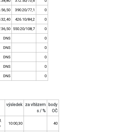
:38,80
372.50/73,6
0
:56,50
390.20/77,1
0
:32,40
426.10/84,2
0
:36,50
550.20/108,7
0
DNS
0
DNS
0
DNS
0
DNS
0
DNS
0
výsledek
za vítězem
body
s / %
OČ
l.
10:00,30
40
v