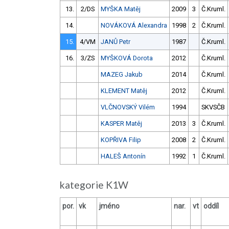
13.
2/DS
MYŠKA Matěj
2009
3
Č.Kruml.
14.
NOVÁKOVÁ Alexandra
1998
2
Č.Kruml.
15.
4/VM
JANŮ Petr
1987
Č.Kruml.
16.
3/ZS
MYŠKOVÁ Dorota
2012
Č.Kruml.
MAZEG Jakub
2014
Č.Kruml.
KLEMENT Matěj
2012
Č.Kruml.
VLČNOVSKÝ Vilém
1994
SKVSČB
KASPER Matěj
2013
3
Č.Kruml.
KOPŘIVA Filip
2008
2
Č.Kruml.
HALEŠ Antonín
1992
1
Č.Kruml.
kategorie K1W
por.
vk
jméno
nar.
vt
oddíl