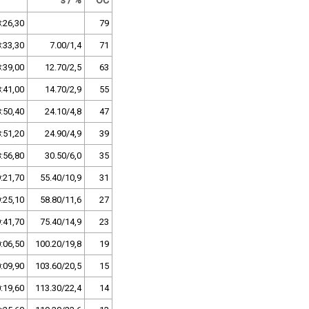
s / %
OČ
:26,30
79
:33,30
7.00/1,4
71
:39,00
12.70/2,5
63
:41,00
14.70/2,9
55
:50,40
24.10/4,8
47
:51,20
24.90/4,9
39
:56,80
30.50/6,0
35
:21,70
55.40/10,9
31
:25,10
58.80/11,6
27
:41,70
75.40/14,9
23
:06,50
100.20/19,8
19
:09,90
103.60/20,5
15
:19,60
113.30/22,4
14