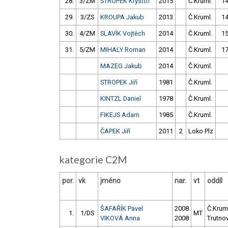
28.
3/ZM
STROPEK Kryštof
2015
Č.Kruml.
14
29.
3/ZS
KROUPA Jakub
2013
Č.Kruml.
14
30.
4/ZM
SLAVÍK Vojtěch
2014
Č.Kruml.
15
31.
5/ZM
MIHALY Roman
2014
Č.Kruml.
17
MAZEG Jakub
2014
Č.Kruml.
STROPEK Jiří
1981
Č.Kruml.
KINTZL Daniel
1978
Č.Kruml.
FIKEJS Adam
1985
Č.Kruml.
ČAPEK Jiří
2011
2
Loko Plz
kategorie C2M
por.
vk
jméno
nar.
vt
oddíl
ŠAFAŘÍK Pavel
2008
Č.Krum
1.
1/DS
MT
VIKOVÁ Anna
2008
Trutno