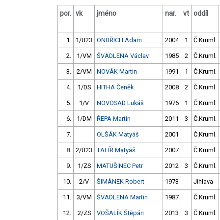
por.
vk
jméno
nar.
vt
oddíl
1.
1/U23
ONDŘICH Adam
2004
1
Č.Kruml.
2.
1/VM
ŠVADLENA Václav
1985
2
Č.Kruml.
3.
2/VM
NOVÁK Martin
1991
1
Č.Kruml.
4.
1/DS
HITHA Čeněk
2008
2
Č.Kruml.
5.
1/V
NOVOSAD Lukáš
1976
1
Č.Kruml.
6.
1/DM
ŘEPA Martin
2011
3
Č.Kruml.
7.
OLŠÁK Matyáš
2001
Č.Kruml.
8.
2/U23
TALÍŘ Matyáš
2007
Č.Kruml.
9.
1/ZS
MATUŠINEC Petr
2012
3
Č.Kruml.
10.
2/V
ŠIMÁNEK Robert
1973
Jihlava
11.
3/VM
ŠVADLENA Martin
1987
Č.Kruml.
12.
2/ZS
VOŠALÍK Štěpán
2013
3
Č.Kruml.