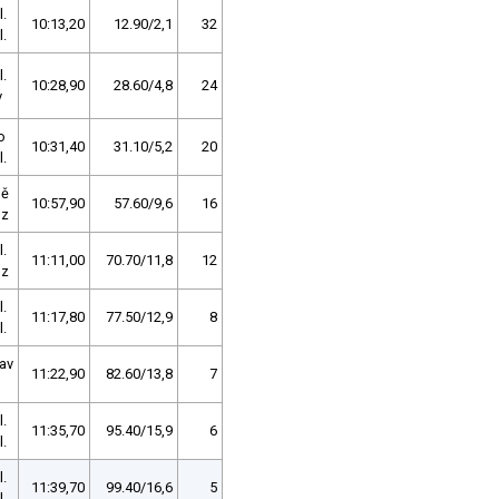
l.
10:13,20
12.90/2,1
32
l.
l.
10:28,90
28.60/4,8
24
v
o
10:31,40
31.10/5,2
20
l.
ně
10:57,90
57.60/9,6
16
lz
l.
11:11,00
70.70/11,8
12
lz
l.
11:17,80
77.50/12,9
8
l.
av
11:22,90
82.60/13,8
7
l.
11:35,70
95.40/15,9
6
l.
l.
11:39,70
99.40/16,6
5
l.