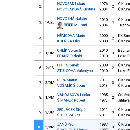
NOVOSAD Lukáš
1976
Č.Krum
2.
2
NOVOSADOVÁ Kristina
2004
Č.Krum
NOVOTNÁ Natálie
2010
Č.Krum
3.
1/U23
1
BEIER Matouš
2004
Trutno
NĚMCOVÁ Marie
2000
KK Brn
4.
2
KOPŘIVA Filip
2008
Č.Krum
UHLÍK Vojtěch
2010
Bechy
5.
1/DM
3
FRANZ Tadeáš
2010
Loko P
HITHA Čeněk
2008
Č.Krum
6.
2/DS
2
ŠTULCOVÁ Valentýna
2010
Loko P
ŘEPA Martin
2011
Č.Krum
7.
2/DM
3
VOŠALÍK Štěpán
2013
Č.Krum
VANDASOVÁ Lenka
1985
Soběsl
8.
1/VM
2
ŠIMÁNEK Robert
1973
Jihlava
SEDLÁČEK Štěpán
2011
Č.Krum
9.
3/DM
3
ŠUTTOVÁ Zita
2011
Č.Krum
JANŮ Petr
1987
Č.Krum
10.
2/VM
3
ŠVADLENA Martin
1987
Č.Krum