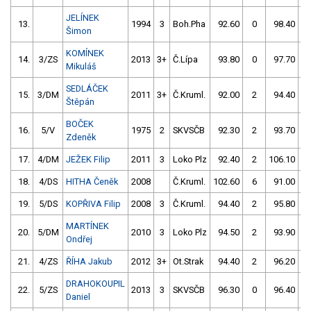
JELÍNEK
13.
1994
3
Boh.Pha
92.60
0
98.40
Šimon
KOMÍNEK
14.
3/ZS
2013
3+
Č.Lípa
93.80
0
97.70
Mikuláš
SEDLÁČEK
15.
3/DM
2011
3+
Č.Kruml.
92.00
2
94.40
Štěpán
BOČEK
16.
5/V
1975
2
SKVSČB
92.30
2
93.70
Zdeněk
17.
4/DM
JEŽEK Filip
2011
3
Loko Plz
92.40
2
106.10
18.
4/DS
HITHA Čeněk
2008
Č.Kruml.
102.60
6
91.00
19.
5/DS
KOPŘIVA Filip
2008
3
Č.Kruml.
94.40
2
95.80
MARTÍNEK
20.
5/DM
2010
3
Loko Plz
94.50
2
93.90
Ondřej
21.
4/ZS
ŘÍHA Jakub
2012
3+
Ot.Strak
94.40
2
96.20
DRAHOKOUPIL
22.
5/ZS
2013
3
SKVSČB
96.30
0
96.40
Daniel