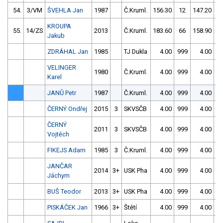
54.
3/VM
ŠVEHLA Jan
1987
Č.Kruml.
156.30
12
147.20
6
KROUPA
55.
14/ZS
2013
Č.Kruml.
183.60
66
158.90
1
Jakub
ZDRÁHAL Jan
1985
TJ Dukla
4.00
999
4.00
9
VELINGER
1980
Č.Kruml.
4.00
999
4.00
9
Karel
JANŮ Petr
1987
Č.Kruml.
4.00
999
4.00
9
ČERNÝ Ondřej
2015
3
SKVSČB
4.00
999
4.00
9
ČERNÝ
2011
3
SKVSČB
4.00
999
4.00
9
Vojtěch
FIKEJS Adam
1985
3
Č.Kruml.
4.00
999
4.00
9
JANČAR
2014
3+
USK Pha
4.00
999
4.00
9
Jáchym
BUŠ Teodor
2013
3+
USK Pha
4.00
999
4.00
9
PISKÁČEK Jan
1966
3+
Štětí
4.00
999
4.00
9