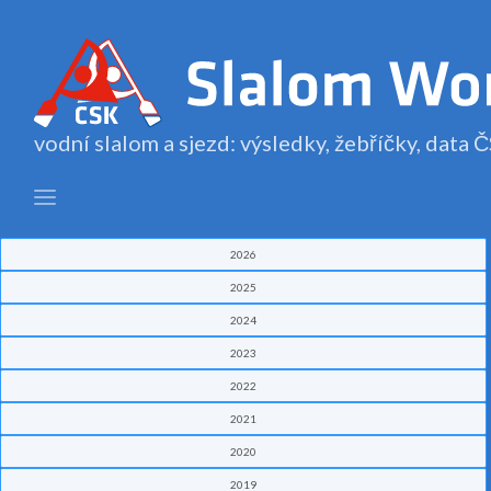
vodní slalom a sjezd: výsledky, žebříčky, data
2026
2025
2024
2023
2022
2021
2020
2019