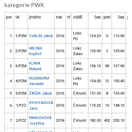
kategorie PWK
por.
vk
jméno
nar.
vt
oddíl
čas
pen
čas
pe
Loko
1.
1/PZM
CVALÍN Jakub
2016
124.20
0
115.90
2
Plz
MILYAN
Loko
2.
2/PZM
2016
126.00
2
129.60
2
Kryštof
Žatec
KLÍMA
Loko
3.
3/PZM
2016
136.10
58
137.90
1
Matyáš
Žatec
RUSSWURM
Loko
4.
4/PZM
2016
154.00
12
150.40
6
Vendelín
Plz
5.
5/PZM
ŽÁČEK Jakub
2016
Č.Kruml.
151.30
8
155.40
4
RYCHTAROVÁ
6.
1/PZZ
2016
Č.Kruml.
173.20
10
148.10
6
Jana
PANOCHOVÁ
7.
2/PZZ
2018
Č.Kruml.
182.30
402
200.10
46
Josefína