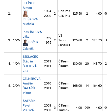
JELÍNEK
Šimon
1994
Boh.Pha
2.
2
125.50
2
4.00
999
2000
USK Pha
DUŠKOVÁ
Michala
POSPÍŠILOVÁ
VS
Jitka
1989
3.
1/VM
2
Tábor
125.60
2
120.70
8
BOČEK
1975
SKVSČB
Zdeněk
SEDLÁČEK
Štěpán
2011
Č.Kruml.
4.
1/DM
130.00
20
143.70
22
ŠUTTOVÁ
2011
Č.Kruml.
Zita
CELNEROVÁ
Amélie
2010
Č.Kruml.
5.
2/DM
168.00
14
164.60
18
ŠAFAŘÍK
2011
Č.Kruml.
Viktor
ŠAFAŘÍK
Pavel
2008
Č.Kruml.
3
4.00
999
4.00
999
VIKOVÁ
2008
Trutnov