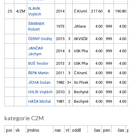
SLAVÍK
25.
4/ZM
2014
Č.Kruml.
217.60
8
190.80
Vojtěch
ŠIMÁNEK
1973
Jihlava
4.00
999
4.00
9
Robert
ČERNÝ Ondřej
2015
3
SKVSČB
4.00
999
4.00
9
JANČAR
2014
3
USK Pha
4.00
999
4.00
9
Jáchym
BUŠ Teodor
2013
3
USK Pha
4.00
999
4.00
9
ŘEPA Martin
2011
3
Č.Kruml.
4.00
999
4.00
9
JÍCHA Dušan
1982
3+
So Písek
4.00
999
4.00
9
UHLÍK Vojtěch
2010
2
Bechyně
4.00
999
4.00
9
HÁŠA Michal
1981
2
Bechyně
4.00
999
4.00
9
kategorie C2M
por.
vk
jméno
nar.
vt
oddíl
čas
pen
čas
pe