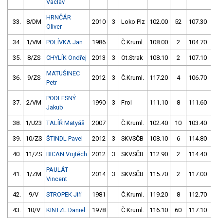
Václav
HRNČÁR
33.
8/DM
2010
3
Loko Plz
102.00
52
107.30
Oliver
34.
1/VM
POLÍVKA Jan
1986
Č.Kruml.
108.00
2
104.70
35.
8/ZS
CHYLÍK Ondřej
2013
3
Ot.Strak
108.10
2
107.10
MATUŠINEC
36.
9/ZS
2012
3
Č.Kruml.
117.20
4
106.70
Petr
PODLESNÝ
37.
2/VM
1990
3
Frol
111.10
8
111.60
Jakub
38.
1/U23
TALÍŘ Matyáš
2007
Č.Kruml.
102.40
10
103.40
1
39.
10/ZS
ŠTINDL Pavel
2012
3
SKVSČB
108.10
6
114.80
40.
11/ZS
BICAN Vojtěch
2012
3
SKVSČB
112.90
2
114.40
PAULÁT
41.
1/ZM
2014
3
SKVSČB
115.70
2
117.00
Vincent
42.
9/V
STROPEK Jiří
1981
Č.Kruml.
119.20
8
112.70
43.
10/V
KINTZL Daniel
1978
Č.Kruml.
116.10
60
117.10