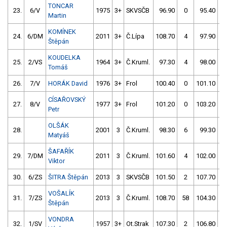
TONCAR
23.
6/V
1975
3+
SKVSČB
96.90
0
95.40
Martin
KOMÍNEK
24.
6/DM
2011
3+
Č.Lípa
108.70
4
97.90
Štěpán
KOUDELKA
25.
2/VS
1964
3+
Č.Kruml.
97.30
4
98.00
Tomáš
26.
7/V
HORÁK David
1976
3+
Frol
100.40
0
101.10
CÍSAŘOVSKÝ
27.
8/V
1977
3+
Frol
101.20
0
103.20
Petr
OLŠÁK
28.
2001
3
Č.Kruml.
98.30
6
99.30
Matyáš
ŠAFAŘÍK
29.
7/DM
2011
3
Č.Kruml.
101.60
4
102.00
Viktor
30.
6/ZS
ŠITRA Štěpán
2013
3
SKVSČB
101.50
2
107.70
VOŠALÍK
31.
7/ZS
2013
3
Č.Kruml.
108.70
58
104.30
Štěpán
VONDRA
32.
1/SV
1957
3+
Ot.Strak
107.30
2
106.80