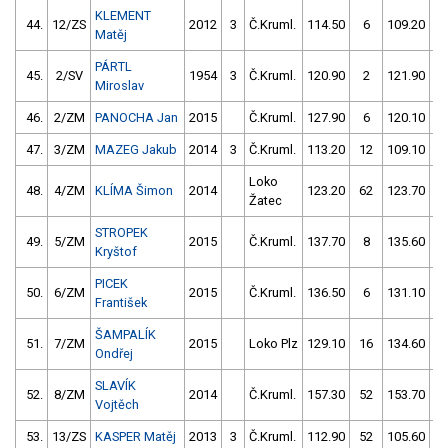
KLEMENT
44.
12/ZS
2012
3
Č.Kruml.
114.50
6
109.20
5
Matěj
PÁRTL
45.
2/SV
1954
3
Č.Kruml.
120.90
2
121.90
Miroslav
46.
2/ZM
PANOCHA Jan
2015
Č.Kruml.
127.90
6
120.10
47.
3/ZM
MAZEG Jakub
2014
3
Č.Kruml.
113.20
12
109.10
1
Loko
48.
4/ZM
KLÍMA Šimon
2014
123.20
62
123.70
Žatec
STROPEK
49.
5/ZM
2015
Č.Kruml.
137.70
8
135.60
Kryštof
PICEK
50.
6/ZM
2015
Č.Kruml.
136.50
6
131.10
1
František
ŠAMPALÍK
51.
7/ZM
2015
Loko Plz
129.10
16
134.60
1
Ondřej
SLAVÍK
52.
8/ZM
2014
Č.Kruml.
157.30
52
153.70
Vojtěch
53.
13/ZS
KASPER Matěj
2013
3
Č.Kruml.
112.90
52
105.60
5