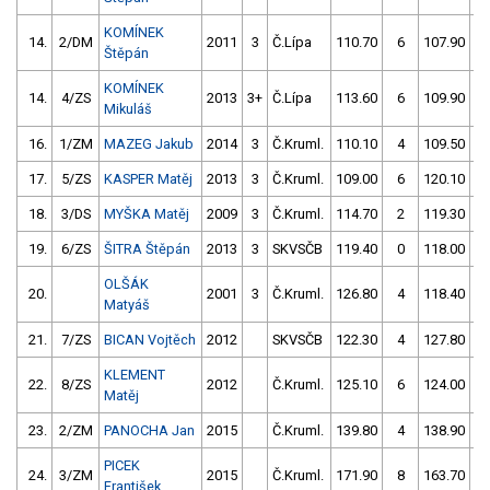
KOMÍNEK
14.
2/DM
2011
3
Č.Lípa
110.70
6
107.90
Štěpán
KOMÍNEK
14.
4/ZS
2013
3+
Č.Lípa
113.60
6
109.90
Mikuláš
16.
1/ZM
MAZEG Jakub
2014
3
Č.Kruml.
110.10
4
109.50
17.
5/ZS
KASPER Matěj
2013
3
Č.Kruml.
109.00
6
120.10
5
18.
3/DS
MYŠKA Matěj
2009
3
Č.Kruml.
114.70
2
119.30
19.
6/ZS
ŠITRA Štěpán
2013
3
SKVSČB
119.40
0
118.00
OLŠÁK
20.
2001
3
Č.Kruml.
126.80
4
118.40
Matyáš
21.
7/ZS
BICAN Vojtěch
2012
SKVSČB
122.30
4
127.80
KLEMENT
22.
8/ZS
2012
Č.Kruml.
125.10
6
124.00
Matěj
23.
2/ZM
PANOCHA Jan
2015
Č.Kruml.
139.80
4
138.90
1
PICEK
24.
3/ZM
2015
Č.Kruml.
171.90
8
163.70
1
František