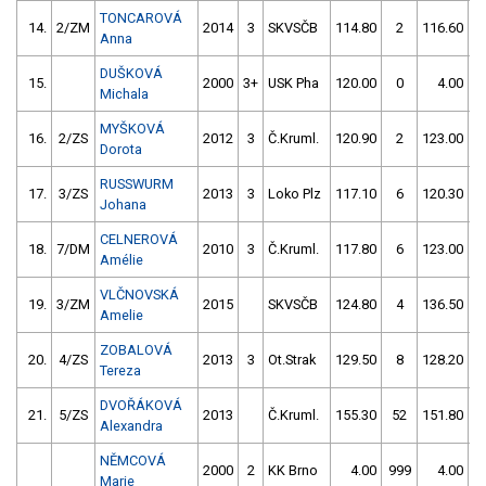
TONCAROVÁ
14.
2/ZM
2014
3
SKVSČB
114.80
2
116.60
Anna
DUŠKOVÁ
15.
2000
3+
USK Pha
120.00
0
4.00
9
Michala
MYŠKOVÁ
16.
2/ZS
2012
3
Č.Kruml.
120.90
2
123.00
Dorota
RUSSWURM
17.
3/ZS
2013
3
Loko Plz
117.10
6
120.30
Johana
CELNEROVÁ
18.
7/DM
2010
3
Č.Kruml.
117.80
6
123.00
Amélie
VLČNOVSKÁ
19.
3/ZM
2015
SKVSČB
124.80
4
136.50
5
Amelie
ZOBALOVÁ
20.
4/ZS
2013
3
Ot.Strak
129.50
8
128.20
1
Tereza
DVOŘÁKOVÁ
21.
5/ZS
2013
Č.Kruml.
155.30
52
151.80
1
Alexandra
NĚMCOVÁ
2000
2
KK Brno
4.00
999
4.00
9
Marie