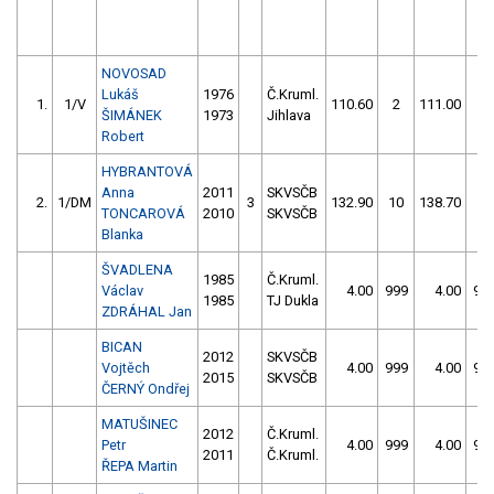
NOVOSAD
Lukáš
1976
Č.Kruml.
1.
1/V
110.60
2
111.00
2
ŠIMÁNEK
1973
Jihlava
Robert
HYBRANTOVÁ
Anna
2011
SKVSČB
2.
1/DM
3
132.90
10
138.70
6
TONCAROVÁ
2010
SKVSČB
Blanka
ŠVADLENA
1985
Č.Kruml.
Václav
4.00
999
4.00
99
1985
TJ Dukla
ZDRÁHAL Jan
BICAN
2012
SKVSČB
Vojtěch
4.00
999
4.00
99
2015
SKVSČB
ČERNÝ Ondřej
MATUŠINEC
2012
Č.Kruml.
Petr
4.00
999
4.00
99
2011
Č.Kruml.
ŘEPA Martin