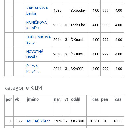
VANDASOVÁ
1985
Soběslav
4.00
999
4.00
9
Lenka
PIVNIČKOVÁ
2005
3
Tech.Pha
4.00
999
4.00
9
Karolína
OUŘEDNÍKOVÁ
2014
3
Č.Kruml.
4.00
999
4.00
9
Sofie
NOVOTNÁ
2010
3
Č.Kruml.
4.00
999
4.00
9
Natálie
ČERNÁ
2011
3
SKVSČB
4.00
999
4.00
9
Kateřina
kategorie K1M
por.
vk
jméno
nar.
vt
oddíl
čas
pen
čas
p
1.
1/V
MULAČ Viktor
1975
2
SKVSČB
81.20
0
82.00