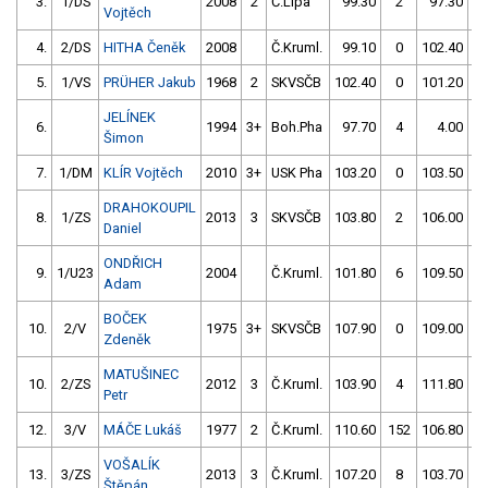
3.
1/DS
2008
2
Č.Lípa
99.30
2
97.30
Vojtěch
4.
2/DS
HITHA Čeněk
2008
Č.Kruml.
99.10
0
102.40
5.
1/VS
PRÜHER Jakub
1968
2
SKVSČB
102.40
0
101.20
JELÍNEK
6.
1994
3+
Boh.Pha
97.70
4
4.00
9
Šimon
7.
1/DM
KLÍR Vojtěch
2010
3+
USK Pha
103.20
0
103.50
DRAHOKOUPIL
8.
1/ZS
2013
3
SKVSČB
103.80
2
106.00
Daniel
ONDŘICH
9.
1/U23
2004
Č.Kruml.
101.80
6
109.50
Adam
BOČEK
10.
2/V
1975
3+
SKVSČB
107.90
0
109.00
Zdeněk
MATUŠINEC
10.
2/ZS
2012
3
Č.Kruml.
103.90
4
111.80
Petr
12.
3/V
MÁČE Lukáš
1977
2
Č.Kruml.
110.60
152
106.80
VOŠALÍK
13.
3/ZS
2013
3
Č.Kruml.
107.20
8
103.70
Štěpán