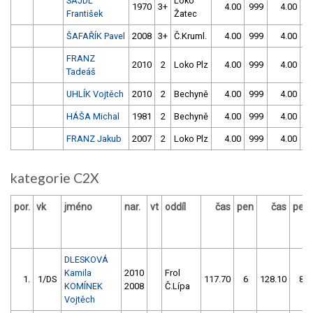
SAJDL
Loko
1970
3+
4.00
999
4.00
9
František
Žatec
ŠAFAŘÍK Pavel
2008
3+
Č.Kruml.
4.00
999
4.00
9
FRANZ
2010
2
Loko Plz
4.00
999
4.00
9
Tadeáš
UHLÍK Vojtěch
2010
2
Bechyně
4.00
999
4.00
9
HÁŠA Michal
1981
2
Bechyně
4.00
999
4.00
9
FRANZ Jakub
2007
2
Loko Plz
4.00
999
4.00
9
kategorie C2X
por.
vk
jméno
nar.
vt
oddíl
čas
pen
čas
pen
DLESKOVÁ
Kamila
2010
Frol
1.
1/DS
117.70
6
128.10
8
KOMÍNEK
2008
Č.Lípa
Vojtěch