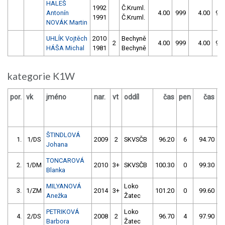
HALEŠ
1992
Č.Kruml.
Antonín
4.00
999
4.00
99
1991
Č.Kruml.
NOVÁK Martin
UHLÍK Vojtěch
2010
Bechyně
2
4.00
999
4.00
99
HÁŠA Michal
1981
Bechyně
kategorie K1W
por.
vk
jméno
nar.
vt
oddíl
čas
pen
čas
p
ŠTINDLOVÁ
1.
1/DS
2009
2
SKVSČB
96.20
6
94.70
Johana
TONCAROVÁ
2.
1/DM
2010
3+
SKVSČB
100.30
0
99.30
Blanka
MILYANOVÁ
Loko
3.
1/ZM
2014
3+
101.20
0
99.60
Anežka
Žatec
PETRIKOVÁ
Loko
4.
2/DS
2008
2
96.70
4
97.90
Barbora
Žatec