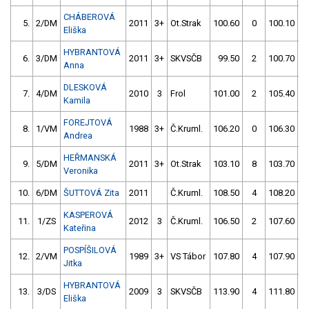
CHÁBEROVÁ
5.
2/DM
2011
3+
Ot.Strak
100.60
0
100.10
Eliška
HYBRANTOVÁ
6.
3/DM
2011
3+
SKVSČB
99.50
2
100.70
Anna
DLESKOVÁ
7.
4/DM
2010
3
Frol
101.00
2
105.40
1
Kamila
FOREJTOVÁ
8.
1/VM
1988
3+
Č.Kruml.
106.20
0
106.30
Andrea
HEŘMANSKÁ
9.
5/DM
2011
3+
Ot.Strak
103.10
8
103.70
Veronika
10.
6/DM
ŠUTTOVÁ Zita
2011
Č.Kruml.
108.50
4
108.20
KASPEROVÁ
11.
1/ZS
2012
3
Č.Kruml.
106.50
2
107.60
Kateřina
POSPÍŠILOVÁ
12.
2/VM
1989
3+
VS Tábor
107.80
4
107.90
Jitka
HYBRANTOVÁ
13.
3/DS
2009
3
SKVSČB
113.90
4
111.80
Eliška