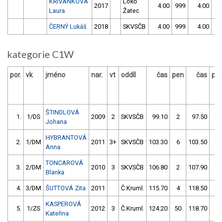
KŘIVÁNKOVÁ
Loko
2017
4.00
999
4.00
99
Laura
Žatec
ČERNÝ Lukáš
2018
SKVSČB
4.00
999
4.00
99
kategorie C1W
por.
vk
jméno
nar.
vt
oddíl
čas
pen
čas
pe
ŠTINDLOVÁ
1.
1/DS
2009
2
SKVSČB
99.10
2
97.50
2
Johana
HYBRANTOVÁ
2.
1/DM
2011
3+
SKVSČB
103.30
6
103.50
2
Anna
TONCAROVÁ
3.
2/DM
2010
3
SKVSČB
106.80
2
107.90
2
Blanka
4.
3/DM
ŠUTTOVÁ Zita
2011
Č.Kruml.
115.70
4
118.50
6
KASPEROVÁ
5.
1/ZS
2012
3
Č.Kruml.
124.20
50
118.70
2
Kateřina