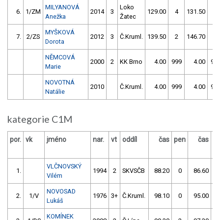
MILYANOVÁ
Loko
6.
1/ZM
2014
3
129.00
4
131.50
10
Anežka
Žatec
MYŠKOVÁ
7.
2/ZS
2012
3
Č.Kruml.
139.50
2
146.70
0
Dorota
NĚMCOVÁ
2000
2
KK Brno
4.00
999
4.00
99
Marie
NOVOTNÁ
2010
Č.Kruml.
4.00
999
4.00
99
Natálie
kategorie C1M
por.
vk
jméno
nar.
vt
oddíl
čas
pen
čas
p
VLČNOVSKÝ
1.
1994
2
SKVSČB
88.20
0
86.60
Vilém
NOVOSAD
2.
1/V
1976
3+
Č.Kruml.
98.10
0
95.00
Lukáš
KOMÍNEK