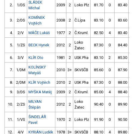
SLÁDEK
2.
1/DS
2009
2
Loko Plz
81.70
0
83.40
Michal
KOMÍNEK
3.
2/DS
2008
2
Č.Lípa
83.10
0
83.60
Vojtěch
4.
2/V
MÁČE Lukáš
1977
2
Č.Kruml.
82.50
4
83.40
Loko
5.
1/ZS
BECK Hynek
2012
2
87.30
0
84.40
Žatec
6.
3/V
KLÍR Oto
1981
2
USK Pha
83.10
2
85.30
KOLÍNSKÝ
7.
1/DM
2010
3+
SKVSČB
85.60
0
87.90
Matyáš
8.
2/DM
KLÍR Vojtěch
2010
2
USK Pha
87.30
0
88.00
9.
3/DS
MYŠKA Matěj
2009
2
Č.Kruml.
85.00
4
88.40
MILYAN
Loko
10.
2/ZS
2012
2
90.40
0
89.90
Štěpán
Žatec
ŠINDELÁŘ
11.
1/VS
1970
2
Loko Plz
91.90
0
90.50
Pavel
12.
4/V
KYRIÁN Luděk
1978
3+
SKVSČB
88.10
4
89.80
5