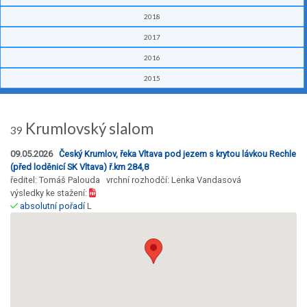
2018
2017
2016
2015
Krumlovský slalom
39
09.05.2026
Český Krumlov, řeka Vltava pod jezem s krytou lávkou Rechle
(před loděnicí SK Vltava) ř.km 284,8
ředitel: Tomáš Palouda vrchní rozhodčí: Lenka Vandasová
výsledky ke stažení:
absolutní pořadí
L