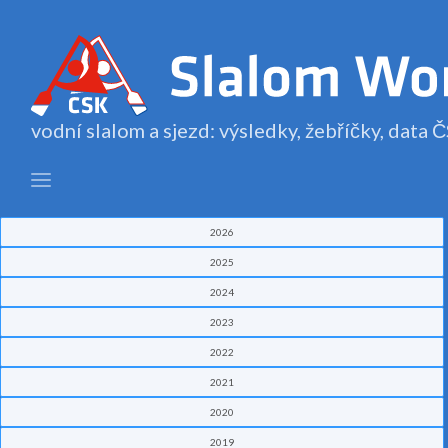
vodní slalom a sjezd: výsledky, žebříčky, data
2026
2025
2024
2023
2022
2021
2020
2019