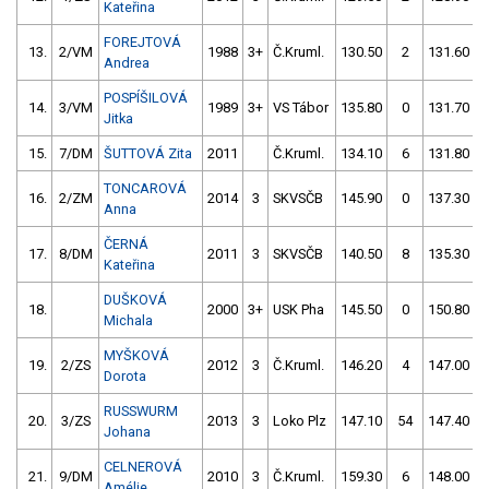
Kateřina
FOREJTOVÁ
13.
2/VM
1988
3+
Č.Kruml.
130.50
2
131.60
Andrea
POSPÍŠILOVÁ
14.
3/VM
1989
3+
VS Tábor
135.80
0
131.70
Jitka
15.
7/DM
ŠUTTOVÁ Zita
2011
Č.Kruml.
134.10
6
131.80
TONCAROVÁ
16.
2/ZM
2014
3
SKVSČB
145.90
0
137.30
Anna
ČERNÁ
17.
8/DM
2011
3
SKVSČB
140.50
8
135.30
Kateřina
DUŠKOVÁ
18.
2000
3+
USK Pha
145.50
0
150.80
Michala
MYŠKOVÁ
19.
2/ZS
2012
3
Č.Kruml.
146.20
4
147.00
Dorota
RUSSWURM
20.
3/ZS
2013
3
Loko Plz
147.10
54
147.40
Johana
CELNEROVÁ
21.
9/DM
2010
3
Č.Kruml.
159.30
6
148.00
Amélie