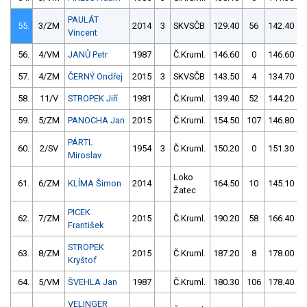
PAULÁT
55.
3/ZM
2014
3
SKVSČB
129.40
56
142.40
Vincent
56.
4/VM
JANŮ Petr
1987
Č.Kruml.
146.60
0
146.60
57.
4/ZM
ČERNÝ Ondřej
2015
3
SKVSČB
143.50
4
134.70
58.
11/V
STROPEK Jiří
1981
Č.Kruml.
139.40
52
144.20
59.
5/ZM
PANOCHA Jan
2015
Č.Kruml.
154.50
107
146.80
PÁRTL
60.
2/SV
1954
3
Č.Kruml.
150.20
0
151.30
Miroslav
Loko
61.
6/ZM
KLÍMA Šimon
2014
164.50
10
145.10
Žatec
PICEK
62.
7/ZM
2015
Č.Kruml.
190.20
58
166.40
František
STROPEK
63.
8/ZM
2015
Č.Kruml.
187.20
8
178.00
Kryštof
64.
5/VM
ŠVEHLA Jan
1987
Č.Kruml.
180.30
106
178.40
VELINGER