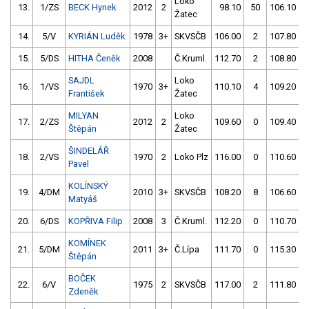
Loko
13.
1/ZS
BECK Hynek
2012
2
98.10
50
106.10
Žatec
14.
5/V
KYRIÁN Luděk
1978
3+
SKVSČB
106.00
2
107.80
15.
5/DS
HITHA Čeněk
2008
Č.Kruml.
112.70
2
108.80
SAJDL
Loko
16.
1/VS
1970
3+
110.10
4
109.20
František
Žatec
MILYAN
Loko
17.
2/ZS
2012
2
109.60
0
109.40
Štěpán
Žatec
ŠINDELÁŘ
18.
2/VS
1970
2
Loko Plz
116.00
0
110.60
Pavel
KOLÍNSKÝ
19.
4/DM
2010
3+
SKVSČB
108.20
8
106.60
Matyáš
20.
6/DS
KOPŘIVA Filip
2008
3
Č.Kruml.
112.20
0
110.70
KOMÍNEK
21.
5/DM
2011
3+
Č.Lípa
111.70
0
115.30
Štěpán
BOČEK
22.
6/V
1975
2
SKVSČB
117.00
2
111.80
Zdeněk