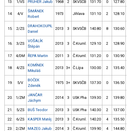
13.
1/VS
PRÜHER Jakub
1968
2
SKVSČB
131.70
0
127.80
ŠIMÁNEK
14.
4/V
1973
Jihlava
131.10
2
128.10
Robert
DRAHOKOUPIL
15.
2/ZS
2013
3
SKVSČB
140.80
8
130.60
Daniel
VOŠALÍK
16.
3/ZS
2013
3
Č.Kruml.
129.10
2
128.90
Štěpán
17.
4/DM
ŘEPA Martin
2011
3
Č.Kruml.
131.20
0
130.90
KOMÍNEK
18.
4/ZS
2013
3+
Č.Lípa
130.00
2
135.40
Mikuláš
BOČEK
19.
5/V
1975
3+
SKVSČB
137.30
0
136.50
Zdeněk
JANČAR
20.
1/ZM
2014
3
USK Pha
139.30
2
139.80
Jáchym
21.
5/ZS
BUŠ Teodor
2013
3
USK Pha
140.30
2
137.00
22.
6/ZS
KASPER Matěj
2013
3
Č.Kruml.
140.20
4
135.50
23.
2/ZM
MAZEG Jakub
2014
3
Č.Kruml.
139.90
4
144.80
1