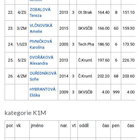
ZOBALOVÁ
22.
4/ZS
2013
3
Ot.Strak
164.40
8
151.10
Tereza
VLČNOVSKÁ
23.
3/ZM
2015
SKVSČB
166.00
60
159.30
Amelie
PIVNIČKOVÁ
24.
1/U23
2005
3
Tech.Pha
186.50
6
173.50
Karolína
DVOŘÁKOVÁ
25.
5/ZS
2013
Č.Kruml.
197.60
6
226.70
Alexandra
OUŘEDNÍKOVÁ
26.
4/ZM
2014
3
Č.Kruml.
202.20
68
203.60
Sofie
HYBRANTOVÁ
2009
3
SKVSČB
4.00
999
4.00
9
Eliška
kategorie K1M
por.
vk
jméno
nar.
vt
oddíl
čas
pen
čas
p