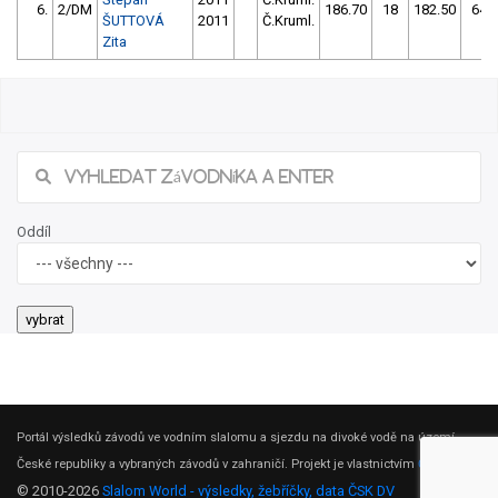
6.
2/DM
186.70
18
182.50
64
ŠUTTOVÁ
2011
Č.Kruml.
Zita
Oddíl
Portál výsledků závodů ve vodním slalomu a sjezdu na divoké vodě na území
České republiky a vybraných závodů v zahraničí. Projekt je vlastnictvím
ČSK DV
.
© 2010-2026
Slalom World - výsledky, žebříčky, data ČSK DV