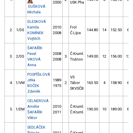
2000
USK Pha
DUŠKOVÁ
Michala
DLESKOVÁ
Kamila
2010
Frol
2.
1/DS
144.80
14
152.50
6
KOMÍNEK
2008
Č.Lípa
Vojtěch
ŠAFAŘÍK
Pavel
2008
Č.Kruml.
3.
2/DS
3
149.00
12
156.00
12
VIKOVÁ
2008
Trutnov
Anna
POSPÍŠILOVÁ
VS
Jitka
1989
4.
1/VM
2
Tábor
163.50
4
158.90
6
BOČEK
1975
SKVSČB
Zdeněk
CELNEROVÁ
Amélie
2010
Č.Kruml.
5.
1/DM
190.30
10
189.00
8
ŠAFAŘÍK
2011
Č.Kruml.
Viktor
SEDLÁČEK
Štěpán
2011
Č.Kruml.