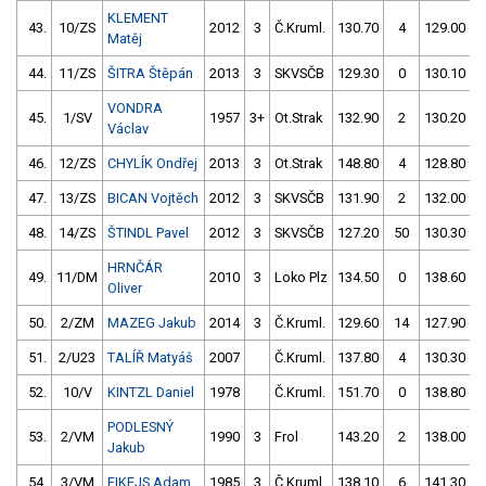
KLEMENT
43.
10/ZS
2012
3
Č.Kruml.
130.70
4
129.00
Matěj
44.
11/ZS
ŠITRA Štěpán
2013
3
SKVSČB
129.30
0
130.10
VONDRA
45.
1/SV
1957
3+
Ot.Strak
132.90
2
130.20
Václav
46.
12/ZS
CHYLÍK Ondřej
2013
3
Ot.Strak
148.80
4
128.80
47.
13/ZS
BICAN Vojtěch
2012
3
SKVSČB
131.90
2
132.00
48.
14/ZS
ŠTINDL Pavel
2012
3
SKVSČB
127.20
50
130.30
HRNČÁR
49.
11/DM
2010
3
Loko Plz
134.50
0
138.60
Oliver
50.
2/ZM
MAZEG Jakub
2014
3
Č.Kruml.
129.60
14
127.90
51.
2/U23
TALÍŘ Matyáš
2007
Č.Kruml.
137.80
4
130.30
52.
10/V
KINTZL Daniel
1978
Č.Kruml.
151.70
0
138.80
PODLESNÝ
53.
2/VM
1990
3
Frol
143.20
2
138.00
Jakub
54.
3/VM
FIKEJS Adam
1985
3
Č.Kruml.
138.10
6
141.30