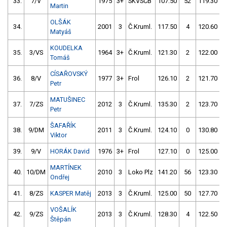
33.
7/V
1975
3+
SKVSČB
107.50
52
119.30
Martin
OLŠÁK
34.
2001
3
Č.Kruml.
117.50
4
120.60
Matyáš
KOUDELKA
35.
3/VS
1964
3+
Č.Kruml.
121.30
2
122.00
Tomáš
CÍSAŘOVSKÝ
36.
8/V
1977
3+
Frol
126.10
2
121.70
Petr
MATUŠINEC
37.
7/ZS
2012
3
Č.Kruml.
135.30
2
123.70
Petr
ŠAFAŘÍK
38.
9/DM
2011
3
Č.Kruml.
124.10
0
130.80
Viktor
39.
9/V
HORÁK David
1976
3+
Frol
127.10
0
125.00
MARTÍNEK
40.
10/DM
2010
3
Loko Plz
141.20
56
123.30
Ondřej
41.
8/ZS
KASPER Matěj
2013
3
Č.Kruml.
125.00
50
127.70
VOŠALÍK
42.
9/ZS
2013
3
Č.Kruml.
128.30
4
122.50
Štěpán