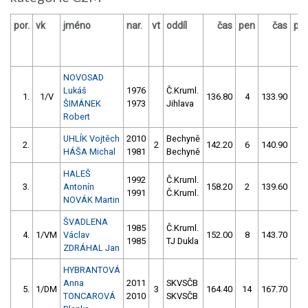
por.
vk
jméno
nar.
vt
oddíl
čas
pen
čas
pe
NOVOSAD
Lukáš
1976
Č.Kruml.
1.
1/V
136.80
4
133.90
6
ŠIMÁNEK
1973
Jihlava
Robert
UHLÍK Vojtěch
2010
Bechyně
2.
2
142.20
6
140.90
2
HÁŠA Michal
1981
Bechyně
HALEŠ
1992
Č.Kruml.
3.
Antonín
158.20
2
139.60
4
1991
Č.Kruml.
NOVÁK Martin
ŠVADLENA
1985
Č.Kruml.
4.
1/VM
Václav
152.00
8
143.70
2
1985
TJ Dukla
ZDRÁHAL Jan
HYBRANTOVÁ
Anna
2011
SKVSČB
5.
1/DM
3
164.40
14
167.70
4
TONCAROVÁ
2010
SKVSČB