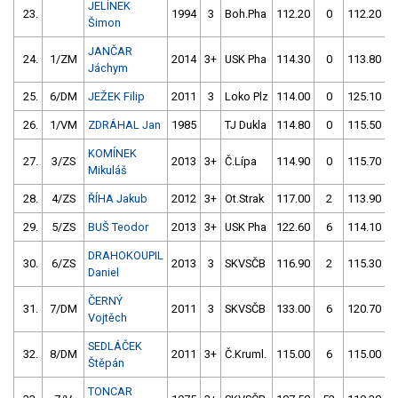
JELÍNEK
23.
1994
3
Boh.Pha
112.20
0
112.20
Šimon
JANČAR
24.
1/ZM
2014
3+
USK Pha
114.30
0
113.80
Jáchym
25.
6/DM
JEŽEK Filip
2011
3
Loko Plz
114.00
0
125.10
26.
1/VM
ZDRÁHAL Jan
1985
TJ Dukla
114.80
0
115.50
KOMÍNEK
27.
3/ZS
2013
3+
Č.Lípa
114.90
0
115.70
Mikuláš
28.
4/ZS
ŘÍHA Jakub
2012
3+
Ot.Strak
117.00
2
113.90
29.
5/ZS
BUŠ Teodor
2013
3+
USK Pha
122.60
6
114.10
DRAHOKOUPIL
30.
6/ZS
2013
3
SKVSČB
116.90
2
115.30
Daniel
ČERNÝ
31.
7/DM
2011
3
SKVSČB
133.00
6
120.70
Vojtěch
SEDLÁČEK
32.
8/DM
2011
3+
Č.Kruml.
115.00
6
115.00
Štěpán
TONCAR