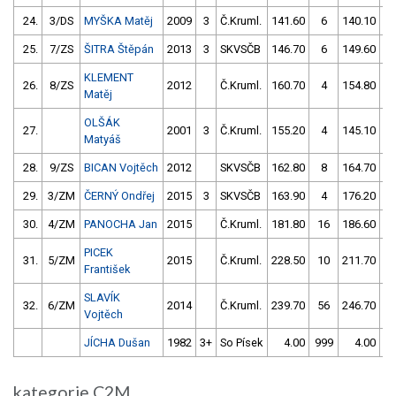
24.
3/DS
MYŠKA Matěj
2009
3
Č.Kruml.
141.60
6
140.10
25.
7/ZS
ŠITRA Štěpán
2013
3
SKVSČB
146.70
6
149.60
KLEMENT
26.
8/ZS
2012
Č.Kruml.
160.70
4
154.80
Matěj
OLŠÁK
27.
2001
3
Č.Kruml.
155.20
4
145.10
1
Matyáš
28.
9/ZS
BICAN Vojtěch
2012
SKVSČB
162.80
8
164.70
29.
3/ZM
ČERNÝ Ondřej
2015
3
SKVSČB
163.90
4
176.20
30.
4/ZM
PANOCHA Jan
2015
Č.Kruml.
181.80
16
186.60
6
PICEK
31.
5/ZM
2015
Č.Kruml.
228.50
10
211.70
1
František
SLAVÍK
32.
6/ZM
2014
Č.Kruml.
239.70
56
246.70
Vojtěch
JÍCHA Dušan
1982
3+
So Písek
4.00
999
4.00
9
kategorie C2M