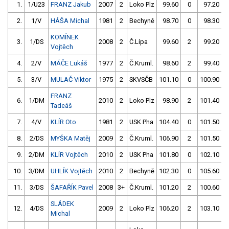
1.
1/U23
FRANZ Jakub
2007
2
Loko Plz
99.60
0
97.20
2.
1/V
HÁŠA Michal
1981
2
Bechyně
98.70
0
98.30
KOMÍNEK
3.
1/DS
2008
2
Č.Lípa
99.60
2
99.20
Vojtěch
4.
2/V
MÁČE Lukáš
1977
2
Č.Kruml.
98.60
2
99.40
5.
3/V
MULAČ Viktor
1975
2
SKVSČB
101.10
0
100.90
FRANZ
6.
1/DM
2010
2
Loko Plz
98.90
2
101.40
Tadeáš
7.
4/V
KLÍR Oto
1981
2
USK Pha
104.40
0
101.50
8.
2/DS
MYŠKA Matěj
2009
2
Č.Kruml.
106.90
2
101.50
9.
2/DM
KLÍR Vojtěch
2010
2
USK Pha
101.80
0
102.10
10.
3/DM
UHLÍK Vojtěch
2010
2
Bechyně
102.30
0
105.60
11.
3/DS
ŠAFAŘÍK Pavel
2008
3+
Č.Kruml.
101.20
2
100.60
SLÁDEK
12.
4/DS
2009
2
Loko Plz
106.20
2
103.10
Michal