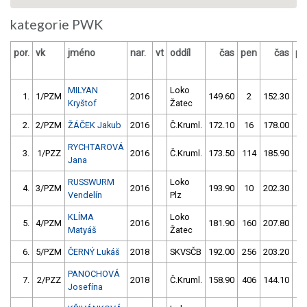
kategorie PWK
por.
vk
jméno
nar.
vt
oddíl
čas
pen
čas
pe
MILYAN
Loko
1.
1/PZM
2016
149.60
2
152.30
4
Kryštof
Žatec
2.
2/PZM
ŽÁČEK Jakub
2016
Č.Kruml.
172.10
16
178.00
6
RYCHTAROVÁ
3.
1/PZZ
2016
Č.Kruml.
173.50
114
185.90
1
Jana
RUSSWURM
Loko
4.
3/PZM
2016
193.90
10
202.30
8
Vendelín
Plz
KLÍMA
Loko
5.
4/PZM
2016
181.90
160
207.80
1
Matyáš
Žatec
6.
5/PZM
ČERNÝ Lukáš
2018
SKVSČB
192.00
256
203.20
21
PANOCHOVÁ
7.
2/PZZ
2018
Č.Kruml.
158.90
406
144.10
40
Josefína