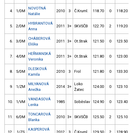
NOVOTNÁ
4.
1/DM
2010
3
Č.Kruml.
118.70
0
118.20
Natálie
HYBRANTOVÁ
5.
2/DM
2011
3+
SKVSČB
122.70
2
119.20
Anna
CHÁBEROVÁ
6.
3/DM
2011
3+
Ot.Strak
121.50
0
123.50
Eliška
HEŘMANSKÁ
7.
4/DM
2011
3+
Ot.Strak
121.80
0
123.00
Veronika
DLESKOVÁ
8.
5/DM
2010
3
Frol
121.80
0
133.30
Kamila
MILYANOVÁ
Loko
9.
1/ZM
2014
3+
124.00
0
123.10
Anežka
Žatec
VANDASOVÁ
10.
1/VM
1985
Soběslav
124.90
0
123.40
Lenka
TONCAROVÁ
11.
6/DM
2010
3+
SKVSČB
125.50
2
125.10
Blanka
KASPEROVÁ
12.
1/ZS
2012
3
Č.Kruml.
129.50
2
128.90