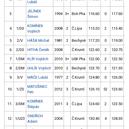
Lukáš
JELÍNEK
3.
1994
3+
Boh.Pha
116.60
0
117.60
Šimon
KOMÍNEK
4.
1/DS
2008
2
Č.Lípa
115.20
2
115.40
Vojtěch
5.
2/V
HÁŠA Michal
1981
2
Bechyně
117.20
0
119.00
6.
2/DS
HITHA Čeněk
2008
Č.Kruml.
122.60
2
120.70
7.
1/DM
KLÍR Vojtěch
2010
3+
USK Pha
122.00
2
122.50
8.
2/DM
UHLÍK Vojtěch
2010
2
Bechyně
123.70
2
121.30
9.
3/V
MÁČE Lukáš
1977
2
Č.Kruml.
124.80
0
126.00
MATUŠINEC
10.
1/ZS
2012
3
Č.Kruml.
126.10
52
123.60
Petr
KOMÍNEK
11.
3/DM
2011
3
Č.Lípa
124.60
2
123.50
Štěpán
ONDŘICH
12.
1/U23
2004
Č.Kruml.
130.40
4
128.30
Adam