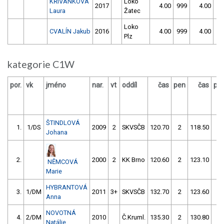
KŘIVÁNKOVÁ
Loko
2017
4.00
999
4.00
99
Laura
Žatec
Loko
CVALÍN Jakub
2016
4.00
999
4.00
99
Plz
kategorie C1W
por.
vk
jméno
nar.
vt
oddíl
čas
pen
čas
pe
ŠTINDLOVÁ
1.
1/DS
2009
2
SKVSČB
120.70
2
118.50
4
Johana
2.
2000
2
KK Brno
120.60
2
123.10
2
NĚMCOVÁ
Marie
HYBRANTOVÁ
3.
1/DM
2011
3+
SKVSČB
132.70
2
123.60
0
Anna
NOVOTNÁ
4.
2/DM
2010
Č.Kruml.
135.30
2
130.80
0
Natálie