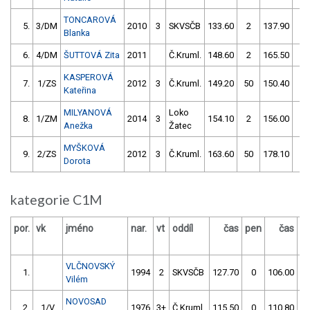
TONCAROVÁ
5.
3/DM
2010
3
SKVSČB
133.60
2
137.90
4
Blanka
6.
4/DM
ŠUTTOVÁ Zita
2011
Č.Kruml.
148.60
2
165.50
2
KASPEROVÁ
7.
1/ZS
2012
3
Č.Kruml.
149.20
50
150.40
2
Kateřina
MILYANOVÁ
Loko
8.
1/ZM
2014
3
154.10
2
156.00
8
Anežka
Žatec
MYŠKOVÁ
9.
2/ZS
2012
3
Č.Kruml.
163.60
50
178.10
0
Dorota
kategorie C1M
por.
vk
jméno
nar.
vt
oddíl
čas
pen
čas
p
VLČNOVSKÝ
1.
1994
2
SKVSČB
127.70
0
106.00
Vilém
NOVOSAD
2.
1/V
1976
3+
Č.Kruml.
115.50
0
110.80