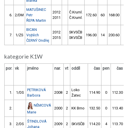
Blanka
MATUŠINEC
2012
Č.Kruml.
6.
2/DM
Petr
172.60
60
168.00
10
2011
Č.Kruml.
ŘEPA Martin
BICAN
2012
SKVSČB
7.
1/ZS
Vojtěch
196.00
14
200.60
12
2015
SKVSČB
ČERNÝ Ondřej
kategorie K1W
por.
vk
jméno
nar.
vt
oddíl
čas
pen
čas
p
PETRIKOVÁ
Loko
1.
1/DS
2008
2
114.90
0
112.30
Barbora
Žatec
NĚMCOVÁ
2.
2000
2
KK Brno
132.50
0
113.40
Marie
ŠTINDLOVÁ
3.
2/DS
2009
2
SKVSČB
114.20
4
113.70
Johana