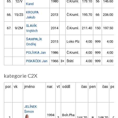
65.
12/V
1980
Č.Kruml.
173.10
56
146.60
Karel
KROUPA
66.
15/ZS
2013
Č.Kruml.
195.70
66
206.00
Jakub
SLAVÍK
67.
9/ZM
2014
Č.Kruml.
211.40
150
197.50
Vojtěch
ŠAMPALÍK
2015
Loko Plz
4.00
999
4.00
9
Ondřej
POLÍVKA Jan
1986
Č.Kruml.
4.00
999
4.00
9
PISKÁČEK Jan
1966
3+
Štětí
4.00
999
4.00
9
kategorie C2X
por.
vk
jméno
nar.
vt
oddíl
čas
pen
čas
pen
JELÍNEK
Šimon
1994
Boh.Pha
1.
2
144.70
8
148.70
0